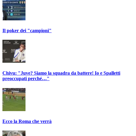
Il poker dei "campioni"
Chivu: "Juve? Siamo la squadra da battere! Io e Spalletti
preoccupati perché…"
Ecco la Roma che verrà