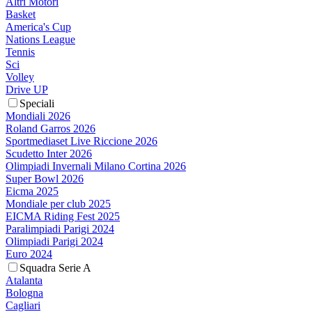
Altri Motori
Basket
America's Cup
Nations League
Tennis
Sci
Volley
Drive UP
Speciali
Mondiali 2026
Roland Garros 2026
Sportmediaset Live Riccione 2026
Scudetto Inter 2026
Olimpiadi Invernali Milano Cortina 2026
Super Bowl 2026
Eicma 2025
Mondiale per club 2025
EICMA Riding Fest 2025
Paralimpiadi Parigi 2024
Olimpiadi Parigi 2024
Euro 2024
Squadra Serie A
Atalanta
Bologna
Cagliari