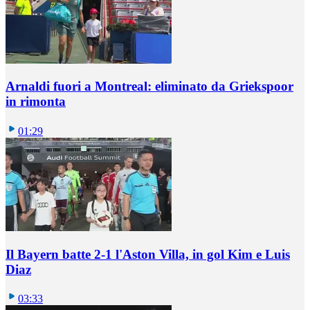
Arnaldi fuori a Montreal: eliminato da Griekspoor
in rimonta
01:29
Il Bayern batte 2-1 l'Aston Villa, in gol Kim e Luis
Diaz
03:33