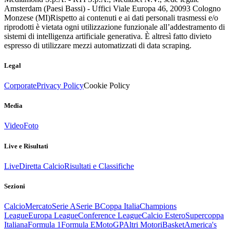
Amsterdam (Paesi Bassi) - Uffici Viale Europa 46, 20093 Cologno
Monzese (MI)
Rispetto ai contenuti e ai dati personali trasmessi e/o
riprodotti è vietata ogni utilizzazione funzionale all’addestramento di
sistemi di intelligenza artificiale generativa. È altresì fatto divieto
espresso di utilizzare mezzi automatizzati di data scraping.
Legal
Corporate
Privacy Policy
Cookie Policy
Media
Video
Foto
Live e Risultati
Live
Diretta Calcio
Risultati e Classifiche
Sezioni
Calcio
Mercato
Serie A
Serie B
Coppa Italia
Champions
League
Europa League
Conference League
Calcio Estero
Supercoppa
Italiana
Formula 1
Formula E
MotoGP
Altri Motori
Basket
America's