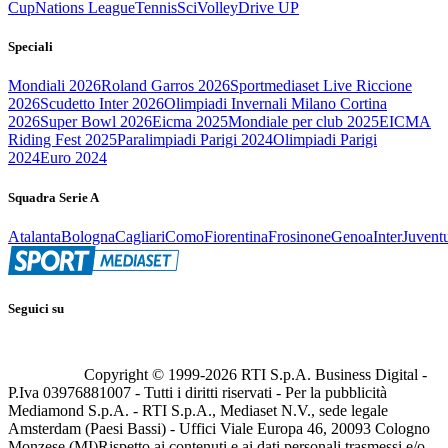
Cup
Nations League
Tennis
Sci
Volley
Drive UP
Speciali
Mondiali 2026
Roland Garros 2026
Sportmediaset Live Riccione
2026
Scudetto Inter 2026
Olimpiadi Invernali Milano Cortina
2026
Super Bowl 2026
Eicma 2025
Mondiale per club 2025
EICMA
Riding Fest 2025
Paralimpiadi Parigi 2024
Olimpiadi Parigi
2024
Euro 2024
Squadra Serie A
Atalanta
Bologna
Cagliari
Como
Fiorentina
Frosinone
Genoa
Inter
Juvent
Seguici su
Copyright © 1999-
2026
RTI S.p.A. Business Digital -
P.Iva 03976881007 - Tutti i diritti riservati - Per la pubblicità
Mediamond S.p.A. - RTI S.p.A., Mediaset N.V., sede legale
Amsterdam (Paesi Bassi) - Uffici Viale Europa 46, 20093 Cologno
Monzese (MI)
Rispetto ai contenuti e ai dati personali trasmessi e/o