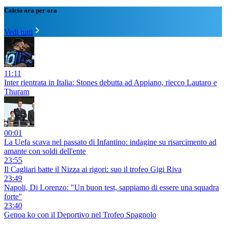
Calcio ora per ora
Vedi tutti
11:11
Inter rientrata in Italia: Stones debutta ad Appiano, riecco Lautaro e
Thuram
00:01
La Uefa scava nel passato di Infantino: indagine su risarcimento ad
amante con soldi dell'ente
23:55
Il Cagliari batte il Nizza ai rigori: suo il trofeo Gigi Riva
23:49
Napoli, Di Lorenzo: "Un buon test, sappiamo di essere una squadra
forte"
23:40
Genoa ko con il Deportivo nel Trofeo Spagnolo