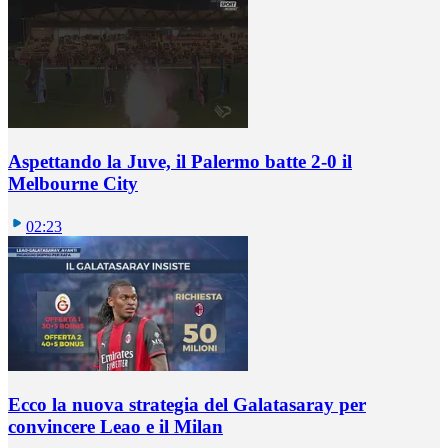
Aspettando la Juve, il Palermo batte 2-0 il
Melbourne City
02:23
Ecco la nuova strategia del Galatasaray per
convincere Leao e il Milan