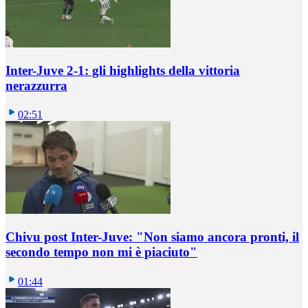
Inter-Juve 2-1: gli highlights della vittoria
nerazzurra
02:51
Chivu post Inter-Juve: "Non siamo ancora pronti, il
secondo tempo non mi è piaciuto"
01:44