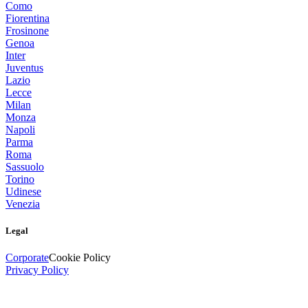
Como
Fiorentina
Frosinone
Genoa
Inter
Juventus
Lazio
Lecce
Milan
Monza
Napoli
Parma
Roma
Sassuolo
Torino
Udinese
Venezia
Legal
Corporate
Cookie Policy
Privacy Policy