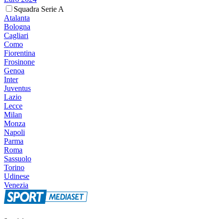
Squadra Serie A
Atalanta
Bologna
Cagliari
Como
Fiorentina
Frosinone
Genoa
Inter
Juventus
Lazio
Lecce
Milan
Monza
Napoli
Parma
Roma
Sassuolo
Torino
Udinese
Venezia