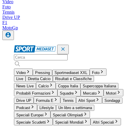
Video
Foto
Tennis
Drive UP
F1
MotoGp
Video
Pressing
Sportmediaset XXL
Foto
Live
Diretta Calcio
Risultati e Classifiche
News Live
Calcio
Coppa Italia
Supercoppa Italiana
Probabili Formazioni
Squadre
Mercato
Motori
Drive UP
Formula E
Tennis
Altri Sport
Sondaggi
Podcast
Lifestyle
Un libro a settimana
Speciali Europei
Speciali Olimpiadi
Speciale Scudetti
Speciali Mondiali
Altri Speciali