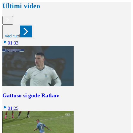
Ultimi video
Vedi tutti
01:33
Gattuso si gode Ratkov
01:25