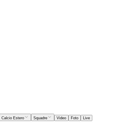
Calcio Estero
Squadre
Video
Foto
Live