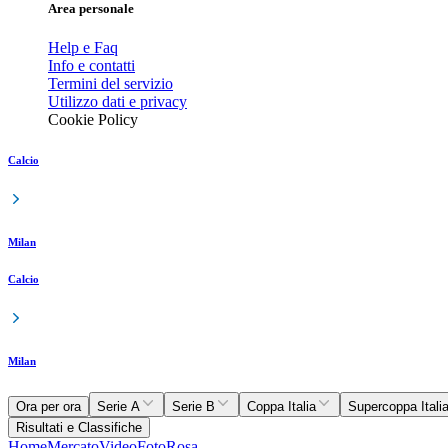
Area personale
Help e Faq
Info e contatti
Termini del servizio
Utilizzo dati e privacy
Cookie Policy
Calcio
Milan
Calcio
Milan
Ora per ora
Serie A
Serie B
Coppa Italia
Supercoppa Itali
Risultati e Classifiche
Home
Mercato
Video
Foto
Rosa