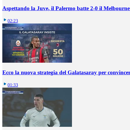
Aspettando la Juve, il Palermo batte 2-0 il Melbourne
02:23
Ecco la nuova strategia del Galatasaray per convincer
01:33