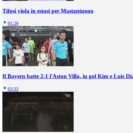
Tifosi viola in estasi per Mastantuono
01:29
Il Bayern batte 2-1 l'Aston Villa, in gol Kim e Luis Di
03:33