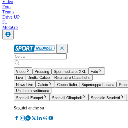
Video
Foto
Tennis
Drive UP
F1
MotoGp
Video
Pressing
Sportmediaset XXL
Foto
Live
Diretta Calcio
Risultati e Classifiche
News Live
Calcio
Coppa Italia
Supercoppa Italiana
Proba
Un libro a settimana
Speciali Europei
Speciali Olimpiadi
Speciale Scudetti
Seguici anche su