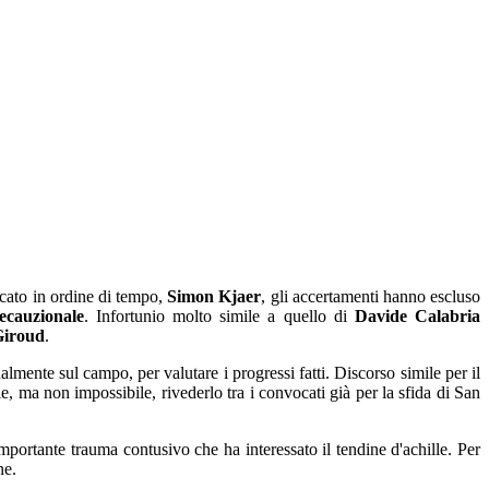
accato in ordine di tempo,
Simon Kjaer
, gli accertamenti hanno escluso
ecauzionale
. Infortunio molto simile a quello di
Davide Calabria
Giroud
.
lmente sul campo, per valutare i progressi fatti. Discorso simile per il
e, ma non impossibile, rivederlo tra i convocati già per la sfida di San
importante trauma contusivo che ha interessato il tendine d'achille. Per
ne.