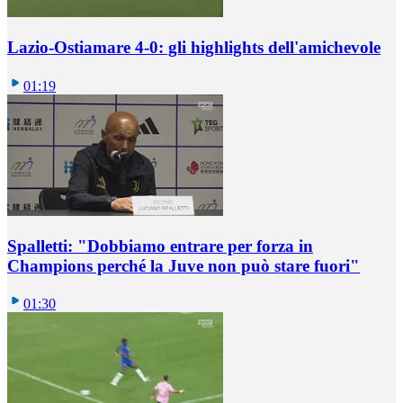
Lazio-Ostiamare 4-0: gli highlights dell'amichevole
01:19
Spalletti: "Dobbiamo entrare per forza in
Champions perché la Juve non può stare fuori"
01:30