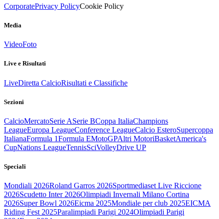
Corporate
Privacy Policy
Cookie Policy
Media
Video
Foto
Live e Risultati
Live
Diretta Calcio
Risultati e Classifiche
Sezioni
Calcio
Mercato
Serie A
Serie B
Coppa Italia
Champions
League
Europa League
Conference League
Calcio Estero
Supercoppa
Italiana
Formula 1
Formula E
MotoGP
Altri Motori
Basket
America's
Cup
Nations League
Tennis
Sci
Volley
Drive UP
Speciali
Mondiali 2026
Roland Garros 2026
Sportmediaset Live Riccione
2026
Scudetto Inter 2026
Olimpiadi Invernali Milano Cortina
2026
Super Bowl 2026
Eicma 2025
Mondiale per club 2025
EICMA
Riding Fest 2025
Paralimpiadi Parigi 2024
Olimpiadi Parigi