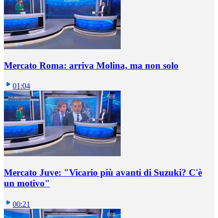
Mercato Roma: arriva Molina, ma non solo
01:04
Mercato Juve: "Vicario più avanti di Suzuki? C'è
un motivo"
00:21