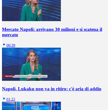
Mercato Napoli: arrivano 30 milioni e si scatena il
mercato
00:39
Napoli, Lukaku non va in ritiro: c'è aria di addio
01:22