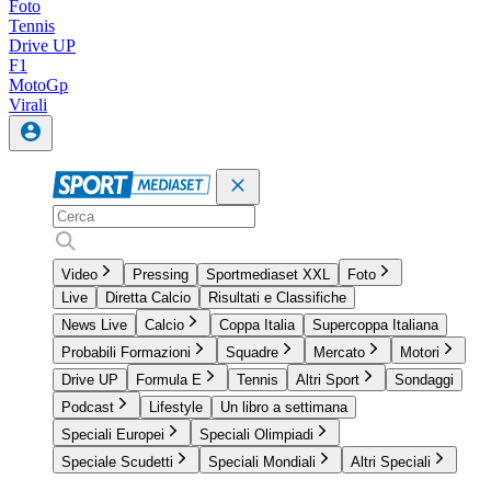
Foto
Tennis
Drive UP
F1
MotoGp
Virali
Video
Pressing
Sportmediaset XXL
Foto
Live
Diretta Calcio
Risultati e Classifiche
News Live
Calcio
Coppa Italia
Supercoppa Italiana
Probabili Formazioni
Squadre
Mercato
Motori
Drive UP
Formula E
Tennis
Altri Sport
Sondaggi
Podcast
Lifestyle
Un libro a settimana
Speciali Europei
Speciali Olimpiadi
Speciale Scudetti
Speciali Mondiali
Altri Speciali