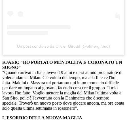
Un post condiviso da Olivier Giroud (@oliviergiroud)
KJAER: "HO PORTATO MENTALITÀ E CORONATO UN
SOGNO"
"Quando arrivai in Italia avevo 19 anni e dissi al mio procuratore di
voler andare al Milan. C'è voluto del tempo, ma alla fine ce l'ho
fatta. Maldini e Massara mi portarono qui in un momento difficile
per dare un impatto ai giovani, facendo crescere il gruppo. Il mio
lavoro l'ho fatto. Voglio mettere la maglia del Milan l'ultima volta a
San Siro, poi c'è l'avventura con la Danimarca che è sempre
speciale. Troverò un nuovo posto dove giocare ancora, ma ora conta
solo questa ultima settimana in rossonero".
L'ESORDIO DELLA NUOVA MAGLIA