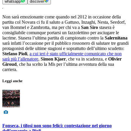
whatsapp
discover
Non sarà emozionante come quando nel 2012 in occasione della
partita col Novara ci fu il saluto a Gattuso, Inzaghi, Nesta, Seedorf,
van Bommel e Zambrotta, ma per chi va a
San Siro
stasera è
consigliabile comunque portarsi un fazzolettino per asciugare le
lacrime. Stasera l’ultima partita di campionato contro la
Salernitana
sarà infatti l’occasione per il pubblico rossonero di salutare tre grandi
protagonisti delle ultime stagioni e soprattutto dell’ultimo scudetto:
Stefano Pioli
,
a cui ieri è stato ufficialmente comunicato che non
sarà più l’allenatore
,
Simon Kjaer
, che va in scadenza, e
Olivier
Giroud
, che ha scelto la Mls per l’ultima avventura della sua
carriera.
Leggi anche
Fonseca, i tifosi non sono felici: contestazione nel giorno
dell’omaggio a Pioli