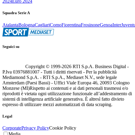
2024
Euro 2024
Squadra Serie A
Atalanta
Bologna
Cagliari
Como
Fiorentina
Frosinone
Genoa
Inter
Juvent
Seguici su
Copyright © 1999-
2026
RTI S.p.A. Business Digital -
P.Iva 03976881007 - Tutti i diritti riservati - Per la pubblicità
Mediamond S.p.A. - RTI S.p.A., Mediaset N.V., sede legale
Amsterdam (Paesi Bassi) - Uffici Viale Europa 46, 20093 Cologno
Monzese (MI)
Rispetto ai contenuti e ai dati personali trasmessi e/o
riprodotti è vietata ogni utilizzazione funzionale all’addestramento di
sistemi di intelligenza artificiale generativa. È altresì fatto divieto
espresso di utilizzare mezzi automatizzati di data scraping.
Legal
Corporate
Privacy Policy
Cookie Policy
Media