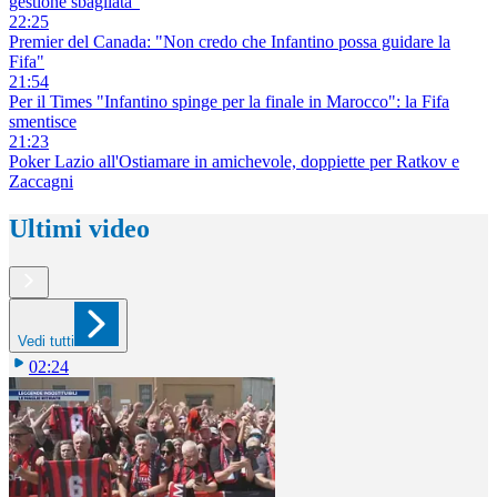
gestione sbagliata"
22:25
Premier del Canada: "Non credo che Infantino possa guidare la
Fifa"
21:54
Per il Times "Infantino spinge per la finale in Marocco": la Fifa
smentisce
21:23
Poker Lazio all'Ostiamare in amichevole, doppiette per Ratkov e
Zaccagni
Ultimi video
Vedi tutti
02:24