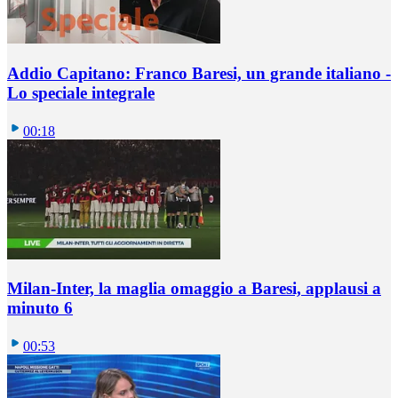
Addio Capitano: Franco Baresi, un grande italiano -
Lo speciale integrale
00:18
Milan-Inter, la maglia omaggio a Baresi, applausi a
minuto 6
00:53