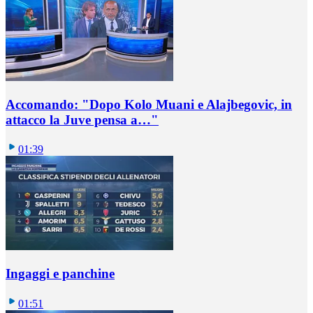
Accomando: "Dopo Kolo Muani e Alajbegovic, in
attacco la Juve pensa a…"
01:39
Ingaggi e panchine
01:51