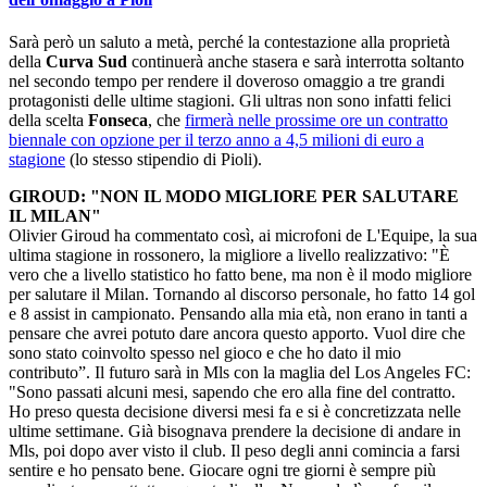
Sarà però un saluto a metà, perché la contestazione alla proprietà
della
Curva Sud
continuerà anche stasera e sarà interrotta soltanto
nel secondo tempo per rendere il doveroso omaggio a tre grandi
protagonisti delle ultime stagioni. Gli ultras non sono infatti felici
della scelta
Fonseca
, che
firmerà nelle prossime ore un contratto
biennale con opzione per il terzo anno a 4,5 milioni di euro a
stagione
(lo stesso stipendio di Pioli).
GIROUD: "NON IL MODO MIGLIORE PER SALUTARE
IL MILAN"
Olivier Giroud ha commentato così, ai microfoni de L'Equipe, la sua
ultima stagione in rossonero, la migliore a livello realizzativo: "È
vero che a livello statistico ho fatto bene, ma non è il modo migliore
per salutare il Milan. Tornando al discorso personale, ho fatto 14 gol
e 8 assist in campionato. Pensando alla mia età, non erano in tanti a
pensare che avrei potuto dare ancora questo apporto. Vuol dire che
sono stato coinvolto spesso nel gioco e che ho dato il mio
contributo”. Il futuro sarà in Mls con la maglia del Los Angeles FC:
"Sono passati alcuni mesi, sapendo che ero alla fine del contratto.
Ho preso questa decisione diversi mesi fa e si è concretizzata nelle
ultime settimane. Già bisognava prendere la decisione di andare in
Mls, poi dopo aver visto il club. Il peso degli anni comincia a farsi
sentire e ho pensato bene. Giocare ogni tre giorni è sempre più