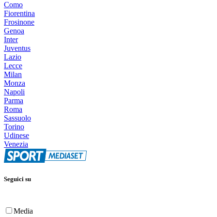
Como
Fiorentina
Frosinone
Genoa
Inter
Juventus
Lazio
Lecce
Milan
Monza
Napoli
Parma
Roma
Sassuolo
Torino
Udinese
Venezia
Seguici su
Media