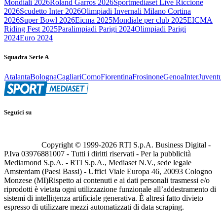
Mondiali 2026
Roland Garros 2026
Sportmediaset Live Riccione
2026
Scudetto Inter 2026
Olimpiadi Invernali Milano Cortina
2026
Super Bowl 2026
Eicma 2025
Mondiale per club 2025
EICMA
Riding Fest 2025
Paralimpiadi Parigi 2024
Olimpiadi Parigi
2024
Euro 2024
Squadra Serie A
Atalanta
Bologna
Cagliari
Como
Fiorentina
Frosinone
Genoa
Inter
Juvent
Seguici su
Copyright © 1999-
2026
RTI S.p.A. Business Digital -
P.Iva 03976881007 - Tutti i diritti riservati - Per la pubblicità
Mediamond S.p.A. - RTI S.p.A., Mediaset N.V., sede legale
Amsterdam (Paesi Bassi) - Uffici Viale Europa 46, 20093 Cologno
Monzese (MI)
Rispetto ai contenuti e ai dati personali trasmessi e/o
riprodotti è vietata ogni utilizzazione funzionale all’addestramento di
sistemi di intelligenza artificiale generativa. È altresì fatto divieto
espresso di utilizzare mezzi automatizzati di data scraping.