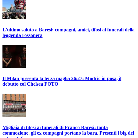
L'ultimo saluto a Baresi: compagni, amici, tifosi ai funerali della
leggenda rossonera
Il Milan presenta la terza maglia 26/27: Modric in posa, il
debutto col Chelsea FOTO
Migliaia di tifosi ai funerali di Franco Baresi: tanta
commozione, gli ex compagni portano la bara. Presenti i big del