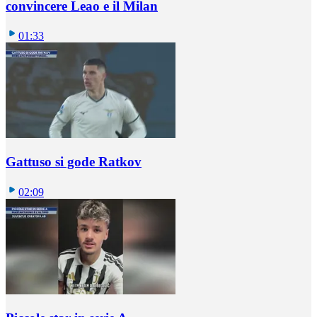
convincere Leao e il Milan
01:33
Gattuso si gode Ratkov
02:09