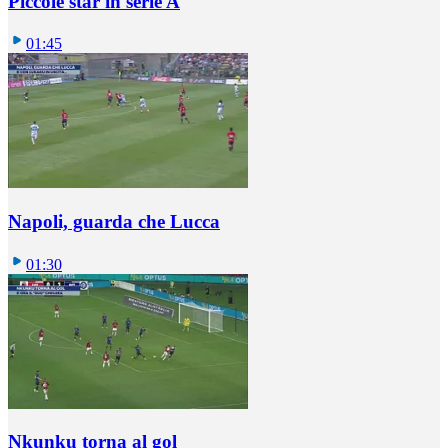
Piccole star in serie A
01:45
Napoli, guarda che Lucca
01:30
Nkunku torna al gol