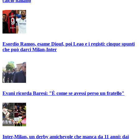
calcio italiano
Esordio Ramos, esame Diouf, poi Leao e i registi: cinque spunti
che può darci Milan-Inter
Evani ricorda Baresi: "È come se avessi perso un fratello"
Inter-Milan, un derby amichevole che manca da 11 anni: dai