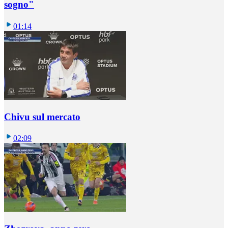
sogno"
01:14
Chivu sul mercato
02:09