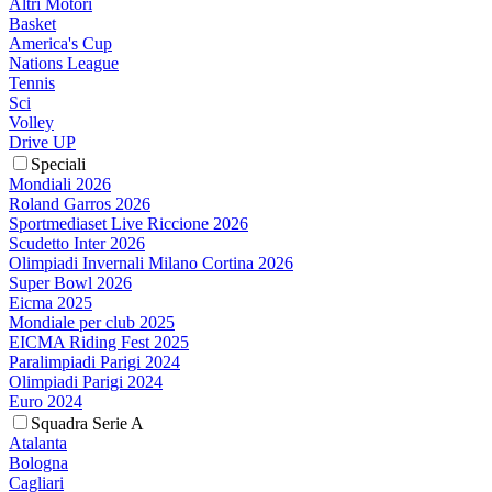
Altri Motori
Basket
America's Cup
Nations League
Tennis
Sci
Volley
Drive UP
Speciali
Mondiali 2026
Roland Garros 2026
Sportmediaset Live Riccione 2026
Scudetto Inter 2026
Olimpiadi Invernali Milano Cortina 2026
Super Bowl 2026
Eicma 2025
Mondiale per club 2025
EICMA Riding Fest 2025
Paralimpiadi Parigi 2024
Olimpiadi Parigi 2024
Euro 2024
Squadra Serie A
Atalanta
Bologna
Cagliari