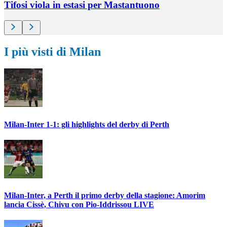
Tifosi viola in estasi per Mastantuono
I più visti di Milan
Milan-Inter 1-1: gli highlights del derby di Perth
Milan-Inter, a Perth il primo derby della stagione: Amorim
lancia Cissè, Chivu con Pio-Iddrissou LIVE