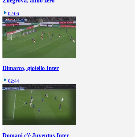
Zhegrova, anno zero
02:06
Dimarco, gioiello Inter
02:44
Domani c'è Juventus-Inter