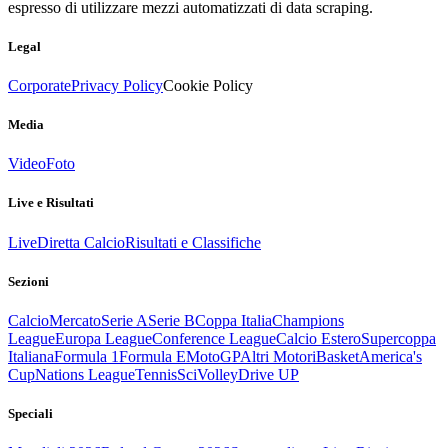
espresso di utilizzare mezzi automatizzati di data scraping.
Legal
Corporate
Privacy Policy
Cookie Policy
Media
Video
Foto
Live e Risultati
Live
Diretta Calcio
Risultati e Classifiche
Sezioni
Calcio
Mercato
Serie A
Serie B
Coppa Italia
Champions
League
Europa League
Conference League
Calcio Estero
Supercoppa
Italiana
Formula 1
Formula E
MotoGP
Altri Motori
Basket
America's
Cup
Nations League
Tennis
Sci
Volley
Drive UP
Speciali