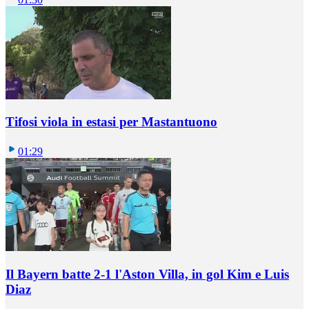
Tifosi viola in estasi per Mastantuono
01:29
Il Bayern batte 2-1 l'Aston Villa, in gol Kim e Luis
Diaz