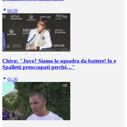
00:59
Chivu: "Juve? Siamo la squadra da battere! Io e
Spalletti preoccupati perché…"
01:30