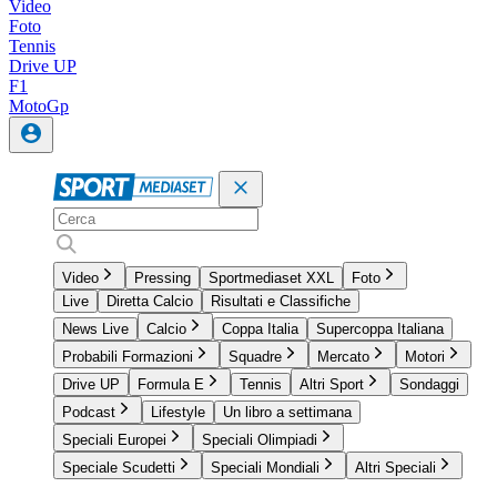
Video
Foto
Tennis
Drive UP
F1
MotoGp
Video
Pressing
Sportmediaset XXL
Foto
Live
Diretta Calcio
Risultati e Classifiche
News Live
Calcio
Coppa Italia
Supercoppa Italiana
Probabili Formazioni
Squadre
Mercato
Motori
Drive UP
Formula E
Tennis
Altri Sport
Sondaggi
Podcast
Lifestyle
Un libro a settimana
Speciali Europei
Speciali Olimpiadi
Speciale Scudetti
Speciali Mondiali
Altri Speciali