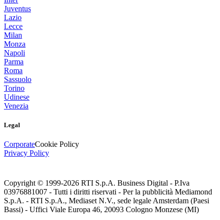
Juventus
Lazio
Lecce
Milan
Monza
Napoli
Parma
Roma
Sassuolo
Torino
Udinese
Venezia
Legal
Corporate
Cookie Policy
Privacy Policy
Copyright © 1999-
2026
RTI S.p.A. Business Digital - P.Iva
03976881007 - Tutti i diritti riservati - Per la pubblicità Mediamond
S.p.A. - RTI S.p.A., Mediaset N.V., sede legale Amsterdam (Paesi
Bassi) - Uffici Viale Europa 46, 20093 Cologno Monzese (MI)