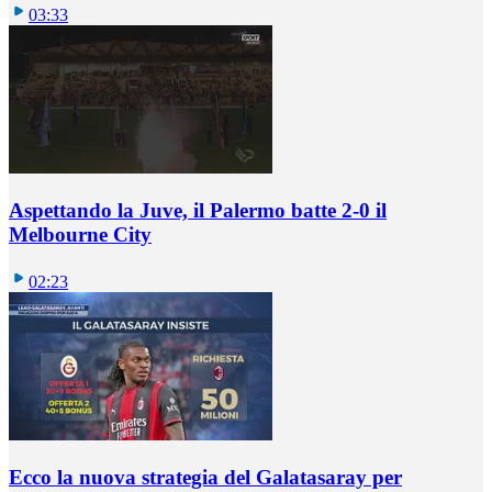
03:33
Aspettando la Juve, il Palermo batte 2-0 il
Melbourne City
02:23
Ecco la nuova strategia del Galatasaray per