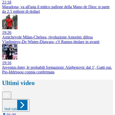
21:18
Maradona, va all'asta il mitico pallone della Mano de Dios: si parte
da 2.5 milioni di dollari
19:26
Amichevole Milan-Chelsea, rivoluzione Amorim: difesa
Vladimirov-De Winter-Diawara, c'è Ramos titolare in avanti
19:16
Juventus-Inter, le probabili formazioni: Alajbegovic dal 1', Gatti out.
Pio-Iddrissou coppia confermata
Ultimi video
Vedi tutti
01:30