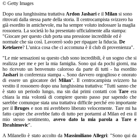
© Getty Images
Dopo una lunghissima trattativa
Ardon Jashari
e il
Milan
si sono
ritrovati dalla stessa parte della storia. Il centrocampista svizzero ha
già esordito in amichevole, ma ha sempre voluto indossare la maglia
rossonera. La società lo ha presentato ufficialmente alla stampa:
"Giocare per questo club porta una pressione incredibile ed è
normale che sia così. Lavorerò sodo per ripagare la fiducia.
De
Ketelaere
? L'unica cosa che ci accomuna è il club di provenienza".
"Le mie sensazioni su questo club sono incredibili, è un sogno che si
realizza per me e per la mia famiglia. Sono qui da pochi giorni, ma
ho ricevuto un benvenuto caloroso da parte di tutti - ha esordito
Jashari
in conferenza stampa -. Sono davvero orgoglioso e onorato
di essere un giocatore del
Milan
". Il centrocampista svizzero ha
vestito il rossonero dopo una lunghissima trattativa: "Tutti sanno che
è stato un periodo lungo, ma sin dai primi contatti con
Tare
era
chiara la mia volontà di compiere questo passo pur sapendo che
sarebbe comunque stata una trattativa difficile perché ero importante
per il
Bruges
e non mi avrebbero liberato velocemente. Tare mi ha
fatto capire che avrebbe fatto di tutto per portarmi al Milan ed era il
mio stesso sentimento,
avevo dato la mia parola a Tare e
Ibrahimovic
".
A Milanello è stato accolto da
Massimiliano Allegri
: "Sono qui da