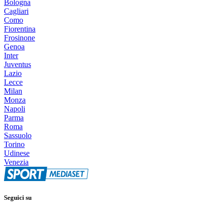
Bologna
Cagliari
Como
Fiorentina
Frosinone
Genoa
Inter
Juventus
Lazio
Lecce
Milan
Monza
Napoli
Parma
Roma
Sassuolo
Torino
Udinese
Venezia
Seguici su