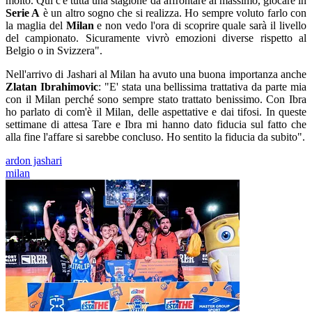
molto. Qui c'è tutta una stagione da affrontare al massimo, giocare in
Serie A
è un altro sogno che si realizza. Ho sempre voluto farlo con
la maglia del
Milan
e non vedo l'ora di scoprire quale sarà il livello
del campionato. Sicuramente vivrò emozioni diverse rispetto al
Belgio o in Svizzera".
Nell'arrivo di Jashari al Milan ha avuto una buona importanza anche
Zlatan Ibrahimovic
: "E' stata una bellissima trattativa da parte mia
con il Milan perché sono sempre stato trattato benissimo. Con Ibra
ho parlato di com'è il Milan, delle aspettative e dai tifosi. In queste
settimane di attesa Tare e Ibra mi hanno dato fiducia sul fatto che
alla fine l'affare si sarebbe concluso. Ho sentito la fiducia da subito".
ardon jashari
milan