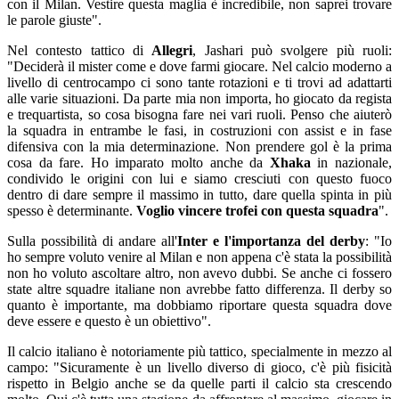
con il Milan. Vestire questa maglia è incredibile, non saprei trovare
le parole giuste".
Nel contesto tattico di
Allegri
, Jashari può svolgere più ruoli:
"Deciderà il mister come e dove farmi giocare. Nel calcio moderno a
livello di centrocampo ci sono tante rotazioni e ti trovi ad adattarti
alle varie situazioni. Da parte mia non importa, ho giocato da regista
e trequartista, so cosa bisogna fare nei vari ruoli. Penso che aiuterò
la squadra in entrambe le fasi, in costruzioni con assist e in fase
difensiva con la mia determinazione. Non prendere gol è la prima
cosa da fare. Ho imparato molto anche da
Xhaka
in nazionale,
condivido le origini con lui e siamo cresciuti con questo fuoco
dentro di dare sempre il massimo in tutto, dare quella spinta in più
spesso è determinante.
Voglio vincere trofei con questa squadra
".
Sulla possibilità di andare all'
Inter e l'importanza del derby
: "Io
ho sempre voluto venire al Milan e non appena c'è stata la possibilità
non ho voluto ascoltare altro, non avevo dubbi. Se anche ci fossero
state altre squadre italiane non avrebbe fatto differenza. Il derby so
quanto è importante, ma dobbiamo riportare questa squadra dove
deve essere e questo è un obiettivo".
Il calcio italiano è notoriamente più tattico, specialmente in mezzo al
campo: "Sicuramente è un livello diverso di gioco, c'è più fisicità
rispetto in Belgio anche se da quelle parti il calcio sta crescendo