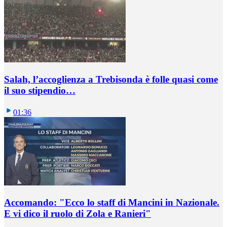
Salah, l’accoglienza a Trebisonda è folle quasi come
il suo stipendio…
01:36
Accomando: "Ecco lo staff di Mancini in Nazionale.
E vi dico il ruolo di Zola e Ranieri"