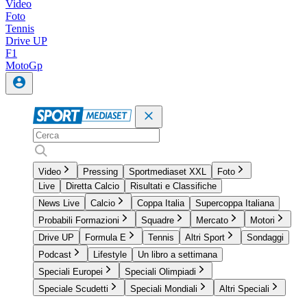
Video
Foto
Tennis
Drive UP
F1
MotoGp
Video
Pressing
Sportmediaset XXL
Foto
Live
Diretta Calcio
Risultati e Classifiche
News Live
Calcio
Coppa Italia
Supercoppa Italiana
Probabili Formazioni
Squadre
Mercato
Motori
Drive UP
Formula E
Tennis
Altri Sport
Sondaggi
Podcast
Lifestyle
Un libro a settimana
Speciali Europei
Speciali Olimpiadi
Speciale Scudetti
Speciali Mondiali
Altri Speciali