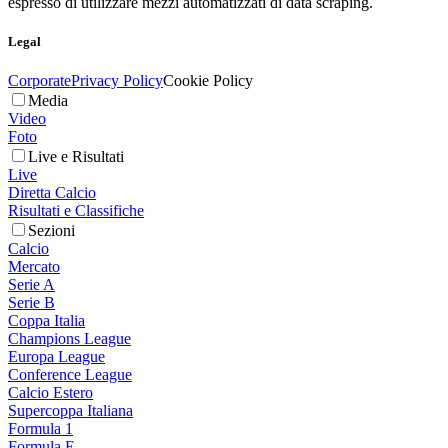
espresso di utilizzare mezzi automatizzati di data scraping.
Legal
Corporate
Privacy Policy
Cookie Policy
Media
Video
Foto
Live e Risultati
Live
Diretta Calcio
Risultati e Classifiche
Sezioni
Calcio
Mercato
Serie A
Serie B
Coppa Italia
Champions League
Europa League
Conference League
Calcio Estero
Supercoppa Italiana
Formula 1
Formula E