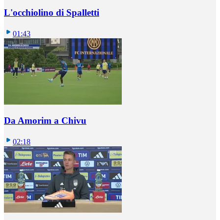
L'occhiolino di Spalletti
01:43
Da Amorim a Chivu
02:18