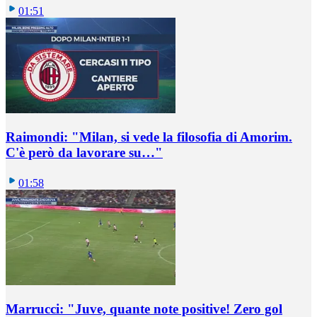
01:51
Raimondi: "Milan, si vede la filosofia di Amorim.
C'è però da lavorare su…"
01:58
Marrucci: "Juve, quante note positive! Zero gol