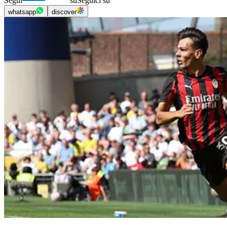
Segui
su
Seguici su
whatsapp
discover