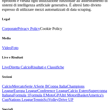
riprodotti è vietata ogni utilizzazione funzionale all’addestramento di
sistemi di intelligenza artificiale generativa. È altresì fatto divieto
espresso di utilizzare mezzi automatizzati di data scraping.
Legal
Corporate
Privacy Policy
Cookie Policy
Media
Video
Foto
Live e Risultati
Live
Diretta Calcio
Risultati e Classifiche
Sezioni
Calcio
Mercato
Serie A
Serie B
Coppa Italia
Champions
League
Europa League
Conference League
Calcio Estero
Supercoppa
Italiana
Formula 1
Formula E
MotoGP
Altri Motori
Basket
America's
Cup
Nations League
Tennis
Sci
Volley
Drive UP
Speciali