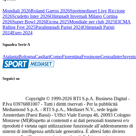
Mondiali 2026
Roland Garros 2026
Sportmediaset Live Riccione
2026
Scudetto Inter 2026
Olimpiadi Invernali Milano Cortina
2026
Super Bowl 2026
Eicma 2025
Mondiale per club 2025
EICMA
Riding Fest 2025
Paralimpiadi Parigi 2024
Olimpiadi Parigi
2024
Euro 2024
Squadra Serie A
Atalanta
Bologna
Cagliari
Como
Fiorentina
Frosinone
Genoa
Inter
Juvent
Seguici su
Copyright © 1999-
2026
RTI S.p.A. Business Digital -
P.Iva 03976881007 - Tutti i diritti riservati - Per la pubblicità
Mediamond S.p.A. - RTI S.p.A., Mediaset N.V., sede legale
Amsterdam (Paesi Bassi) - Uffici Viale Europa 46, 20093 Cologno
Monzese (MI)
Rispetto ai contenuti e ai dati personali trasmessi e/o
riprodotti è vietata ogni utilizzazione funzionale all’addestramento di
sistemi di intelligenza artificiale generativa. È altresì fatto divieto