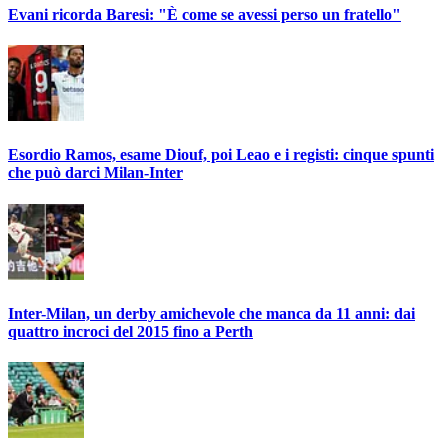
Evani ricorda Baresi: "È come se avessi perso un fratello"
Esordio Ramos, esame Diouf, poi Leao e i registi: cinque spunti
che può darci Milan-Inter
Inter-Milan, un derby amichevole che manca da 11 anni: dai
quattro incroci del 2015 fino a Perth