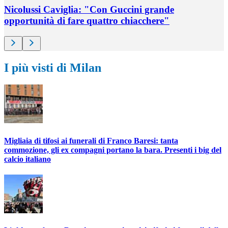
Nicolussi Caviglia: "Con Guccini grande
opportunità di fare quattro chiacchere"
I più visti di Milan
Migliaia di tifosi ai funerali di Franco Baresi: tanta
commozione, gli ex compagni portano la bara. Presenti i big del
calcio italiano