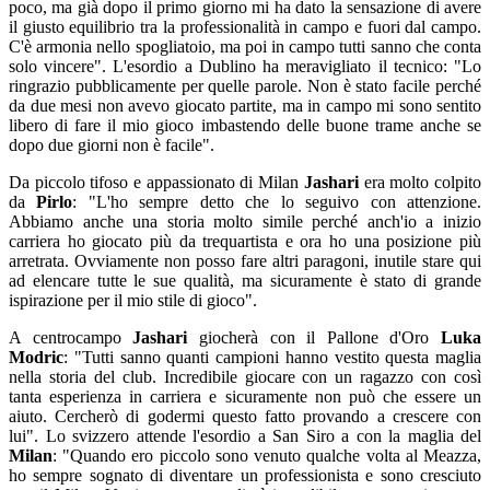
poco, ma già dopo il primo giorno mi ha dato la sensazione di avere
il giusto equilibrio tra la professionalità in campo e fuori dal campo.
C'è armonia nello spogliatoio, ma poi in campo tutti sanno che conta
solo vincere". L'esordio a Dublino ha meravigliato il tecnico: "Lo
ringrazio pubblicamente per quelle parole. Non è stato facile perché
da due mesi non avevo giocato partite, ma in campo mi sono sentito
libero di fare il mio gioco imbastendo delle buone trame anche se
dopo due giorni non è facile".
Da piccolo tifoso e appassionato di Milan
Jashari
era molto colpito
da
Pirlo
: "L'ho sempre detto che lo seguivo con attenzione.
Abbiamo anche una storia molto simile perché anch'io a inizio
carriera ho giocato più da trequartista e ora ho una posizione più
arretrata. Ovviamente non posso fare altri paragoni, inutile stare qui
ad elencare tutte le sue qualità, ma sicuramente è stato di grande
ispirazione per il mio stile di gioco".
A centrocampo
Jashari
giocherà con il Pallone d'Oro
Luka
Modric
: "Tutti sanno quanti campioni hanno vestito questa maglia
nella storia del club. Incredibile giocare con un ragazzo con così
tanta esperienza in carriera e sicuramente non può che essere un
aiuto. Cercherò di godermi questo fatto provando a crescere con
lui". Lo svizzero attende l'esordio a San Siro a con la maglia del
Milan
: "Quando ero piccolo sono venuto qualche volta al Meazza,
ho sempre sognato di diventare un professionista e sono cresciuto