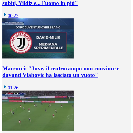
subiti, Yildiz e... l'uomo in più"
00:27
Marrucci: "Juve, il centrocampo non convince e
davanti Vlahovic ha lasciato un vuoto"
01:26