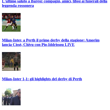
L'ultimo saluto a Baresi: compagni, amici, tifosi ai funerali della
leggenda rossonera
Milan-Inter, a Perth il primo derby della stagione: Amorim
lancia Cissè, Chivu con Pio-Iddrissou LIVE
Milan-Inter 1-1: gli highlights del derby di Perth