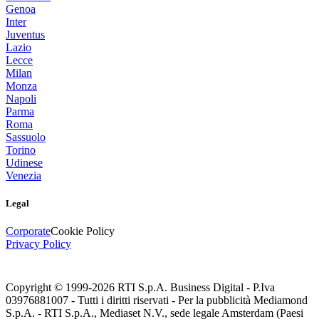
Genoa
Inter
Juventus
Lazio
Lecce
Milan
Monza
Napoli
Parma
Roma
Sassuolo
Torino
Udinese
Venezia
Legal
Corporate
Cookie Policy
Privacy Policy
Copyright © 1999-
2026
RTI S.p.A. Business Digital - P.Iva
03976881007 - Tutti i diritti riservati - Per la pubblicità Mediamond
S.p.A. - RTI S.p.A., Mediaset N.V., sede legale Amsterdam (Paesi