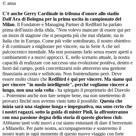
© ansa
C'è anche Gerry Cardinale in tribuna d'onore allo stadio
Dall'Ara di Bologna per la prima uscita in campionato del
Milan
. Il Fondatore e Managing Partner di RedBird ha parlato
prima dell'inizio della sfida. "Non volevo mancare di essere qui per
un inizio di stagione che si prospetta più che mai sfidante, sia in
Italia che in Europa. Come più volte sottolineato, il nostro obiettivo
è di continuare a migliorare per vincere, sia in Serie A che nel
palcoscenico mondiale. Ma non possiamo farlo senza essere aperti a
cambiamenti e a nuovi approcci. E, nello scenario attuale, la nostra
capacità di realizzare con successo una evoluzione positiva, dentro e
fuori dal campo, potrà concretizzarsi solo attraverso una gestione
finanziaria accorta e sofisticata. Non fraintendiamo però. Deve
essere molto chiaro che
RedBird è qui per vincere. Ma siamo qui
per vincere "in modo intelligente", perché vogliamo vincere a
lungo, non una sola volta
- ha spiegato il proprietario del Diavolo
-. Potremmo anche non fare sempre bene, ma non smetteremo di
provarci finché non avremo vinto tutto il possibile.
Questa che
inizia sarà una stagione lunga e impegnativa, ma sono certo che
i nostri ragazzi, sotto la guida di mister Pioli, la affronteranno
con una passione degna della storia di questo glorioso club
.
Abbiamo tanti volti nuovi a cui siamo entusiasti di dare il benvenuto
a Milanello. Per parte nostra, accompagneremo e sosterremo il
nostro team in ogni momento di questo nuovo viaggio con forte