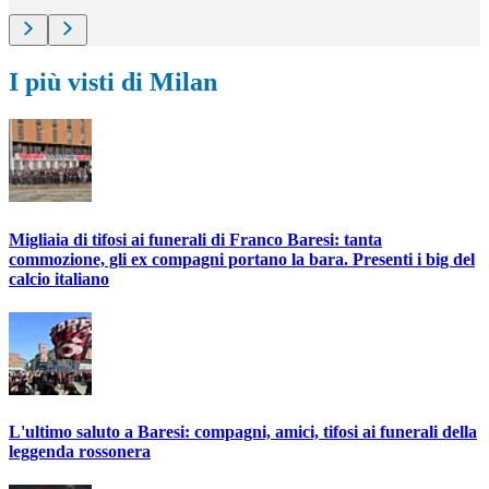
I più visti di Milan
Migliaia di tifosi ai funerali di Franco Baresi: tanta
commozione, gli ex compagni portano la bara. Presenti i big del
calcio italiano
L'ultimo saluto a Baresi: compagni, amici, tifosi ai funerali della
leggenda rossonera