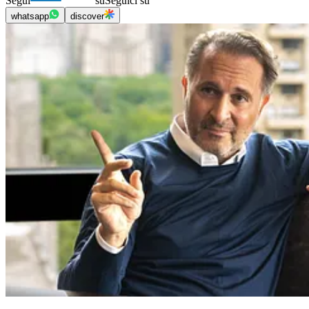
Segui
su
Seguici su
whatsapp
discover