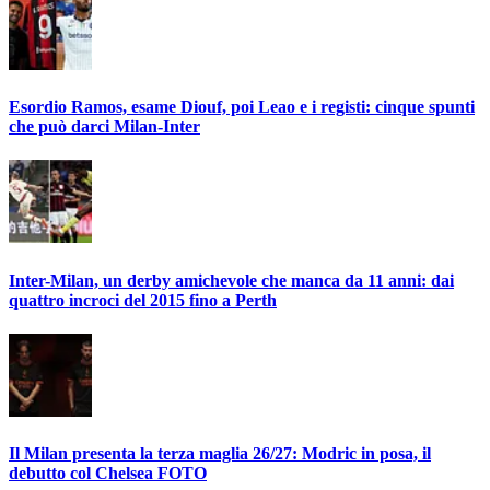
Esordio Ramos, esame Diouf, poi Leao e i registi: cinque spunti
che può darci Milan-Inter
Inter-Milan, un derby amichevole che manca da 11 anni: dai
quattro incroci del 2015 fino a Perth
Il Milan presenta la terza maglia 26/27: Modric in posa, il
debutto col Chelsea FOTO