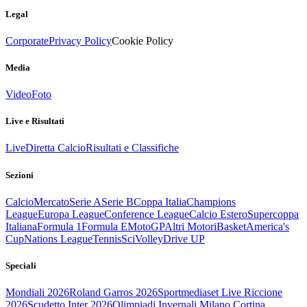
Legal
Corporate
Privacy Policy
Cookie Policy
Media
Video
Foto
Live e Risultati
Live
Diretta Calcio
Risultati e Classifiche
Sezioni
Calcio
Mercato
Serie A
Serie B
Coppa Italia
Champions
League
Europa League
Conference League
Calcio Estero
Supercoppa
Italiana
Formula 1
Formula E
MotoGP
Altri Motori
Basket
America's
Cup
Nations League
Tennis
Sci
Volley
Drive UP
Speciali
Mondiali 2026
Roland Garros 2026
Sportmediaset Live Riccione
2026
Scudetto Inter 2026
Olimpiadi Invernali Milano Cortina