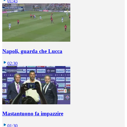
01:45
Napoli, guarda che Lucca
02:30
Mastantuono fa impazzire
01:30