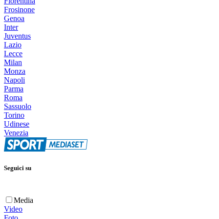
Fiorentina
Frosinone
Genoa
Inter
Juventus
Lazio
Lecce
Milan
Monza
Napoli
Parma
Roma
Sassuolo
Torino
Udinese
Venezia
Seguici su
Media
Video
Foto