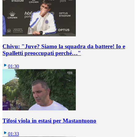
Chivu: "Juve? Siamo la squadra da battere! Io e
Spalletti preoccupati perché…"
01:30
Tifosi viola in estasi per Mastantuono
01:33