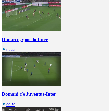
Dimarco, gioiello Inter
02:44
Domani c'è Juventus-Inter
00:59