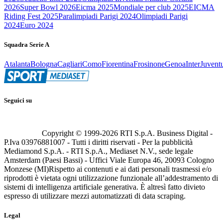
2026
Super Bowl 2026
Eicma 2025
Mondiale per club 2025
EICMA
Riding Fest 2025
Paralimpiadi Parigi 2024
Olimpiadi Parigi
2024
Euro 2024
Squadra Serie A
Atalanta
Bologna
Cagliari
Como
Fiorentina
Frosinone
Genoa
Inter
Juvent
Seguici su
Copyright © 1999-
2026
RTI S.p.A. Business Digital -
P.Iva 03976881007 - Tutti i diritti riservati - Per la pubblicità
Mediamond S.p.A. - RTI S.p.A., Mediaset N.V., sede legale
Amsterdam (Paesi Bassi) - Uffici Viale Europa 46, 20093 Cologno
Monzese (MI)
Rispetto ai contenuti e ai dati personali trasmessi e/o
riprodotti è vietata ogni utilizzazione funzionale all’addestramento di
sistemi di intelligenza artificiale generativa. È altresì fatto divieto
espresso di utilizzare mezzi automatizzati di data scraping.
Legal