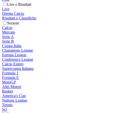
Live e Risultati
Live
Diretta Calcio
Risultati e Classifiche
Sezioni
Calcio
Mercato
Serie A
Serie B
Coppa Italia
Champions League
Europa League
Conference League
Calcio Estero
Supercoppa Italiana
Formula 1
Formula E
MotoGP
Altri Motori
Basket
America's Cup
Nations League
Tennis
Sci