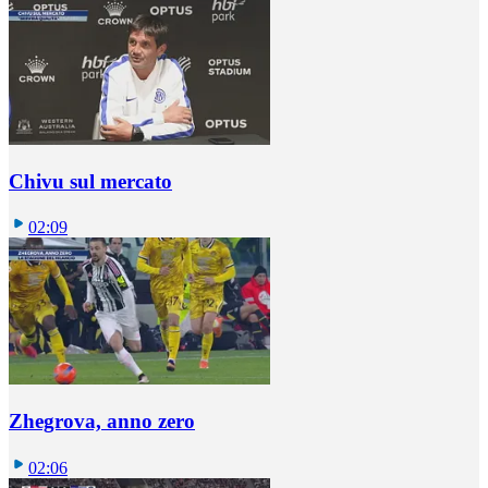
Chivu sul mercato
02:09
Zhegrova, anno zero
02:06