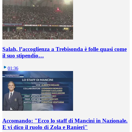
Salah, l’accoglienza a Trebisonda è folle quasi come
il suo stipendio…
01:36
Accomando: "Ecco lo staff di Mancini in Nazionale.
E vi dico il ruolo di Zola e Ranieri"