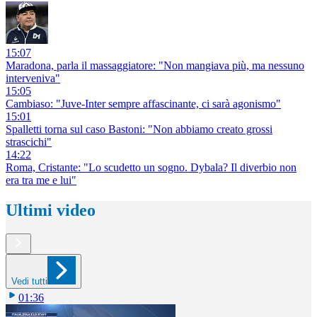
15:07
Maradona, parla il massaggiatore: "Non mangiava più, ma nessuno
interveniva"
15:05
Cambiaso: "Juve-Inter sempre affascinante, ci sarà agonismo"
15:01
Spalletti torna sul caso Bastoni: "Non abbiamo creato grossi
strascichi"
14:22
Roma, Cristante: "Lo scudetto un sogno. Dybala? Il diverbio non
era tra me e lui"
Ultimi video
Vedi tutti
01:36