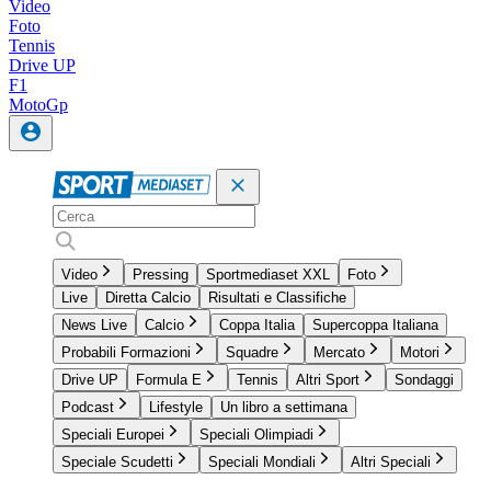
Video
Foto
Tennis
Drive UP
F1
MotoGp
Video
Pressing
Sportmediaset XXL
Foto
Live
Diretta Calcio
Risultati e Classifiche
News Live
Calcio
Coppa Italia
Supercoppa Italiana
Probabili Formazioni
Squadre
Mercato
Motori
Drive UP
Formula E
Tennis
Altri Sport
Sondaggi
Podcast
Lifestyle
Un libro a settimana
Speciali Europei
Speciali Olimpiadi
Speciale Scudetti
Speciali Mondiali
Altri Speciali