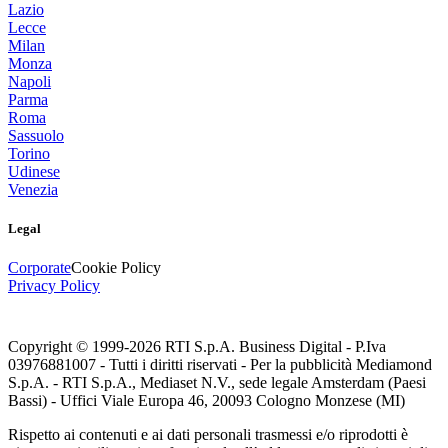
Lazio
Lecce
Milan
Monza
Napoli
Parma
Roma
Sassuolo
Torino
Udinese
Venezia
Legal
Corporate
Cookie Policy
Privacy Policy
Copyright © 1999-
2026
RTI S.p.A. Business Digital - P.Iva
03976881007 - Tutti i diritti riservati - Per la pubblicità Mediamond
S.p.A. - RTI S.p.A., Mediaset N.V., sede legale Amsterdam (Paesi
Bassi) - Uffici Viale Europa 46, 20093 Cologno Monzese (MI)
Rispetto ai contenuti e ai dati personali trasmessi e/o riprodotti è