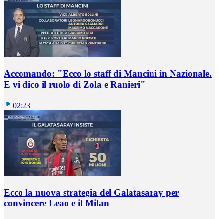
Accomando: "Ecco lo staff di Mancini in Nazionale.
E vi dico il ruolo di Zola e Ranieri"
02:23
Ecco la nuova strategia del Galatasaray per
convincere Leao e il Milan