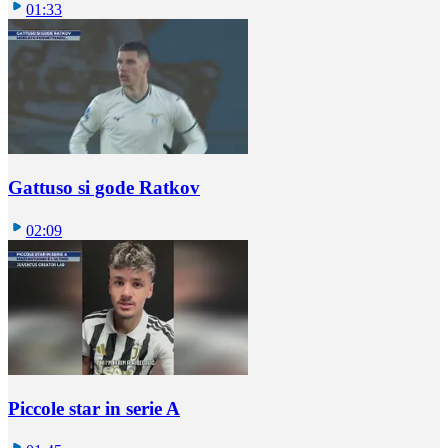
01:33
Gattuso si gode Ratkov
02:09
Piccole star in serie A