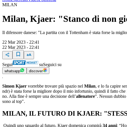
MILAN
Milan, Kjaer: "Stanco di non gio
Il difensore danese: "La partita con il Tottenham è stata forse la migli
22 Mar 2023 - 22:41
22 Mar 2023 - 22:41
Segui
su
Seguici su
whatsapp
discover
Simon Kjaer
vorrebbe trovare più spazio nel
Milan
, e lo fa capire s
ndr) è stata forse la migliore dopo il mio infortunio, quindi il fatto che
no. Alla fine è sempre una decisione dell’
allenatore
". Nessun dubbio s
sono al top".
MILAN, IL FUTURO DI KJAER: "STES
Quindi uno sguardo al futuro, Kjaer domenica compirà
34 anni
: “Ho