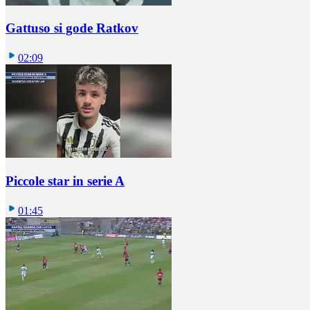
Gattuso si gode Ratkov
02:09
Piccole star in serie A
01:45