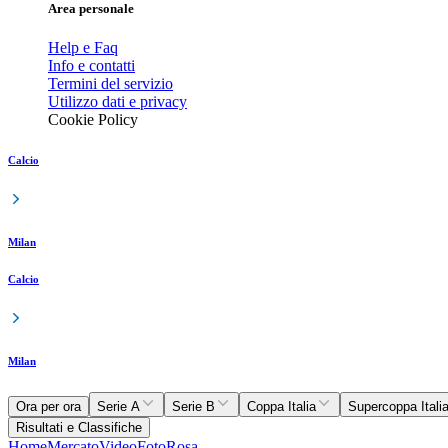
Area personale
Help e Faq
Info e contatti
Termini del servizio
Utilizzo dati e privacy
Cookie Policy
Calcio
Milan
Calcio
Milan
Ora per ora
Serie A
Serie B
Coppa Italia
Supercoppa Itali
Risultati e Classifiche
Home
Mercato
Video
Foto
Rosa