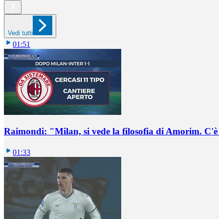
Vedi tutti
01:51
Raimondi: "Milan, si vede la filosofia di Amorim. C'
01:33