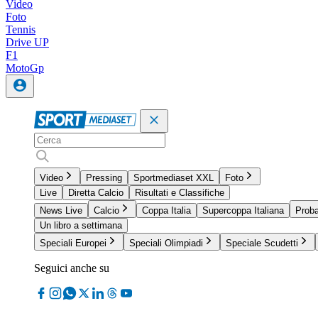
Video
Foto
Tennis
Drive UP
F1
MotoGp
Video
Pressing
Sportmediaset XXL
Foto
Live
Diretta Calcio
Risultati e Classifiche
News Live
Calcio
Coppa Italia
Supercoppa Italiana
Proba
Un libro a settimana
Speciali Europei
Speciali Olimpiadi
Speciale Scudetti
Seguici anche su