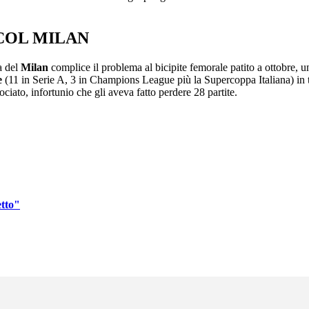
 COL MILAN
a del
Milan
complice il problema al bicipite femorale patito a ottobre, un
e
(11 in Serie A, 3 in Champions League più la Supercoppa Italiana) in to
ciato, infortunio che gli aveva fatto perdere 28 partite.
etto"