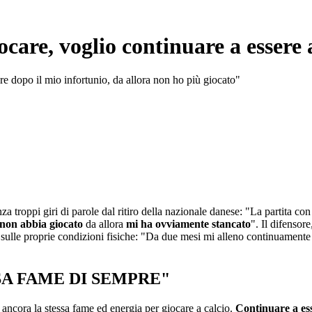
care, voglio continuare a essere 
ore dopo il mio infortunio, da allora non ho più giocato"
enza troppi giri di parole dal ritiro della nazionale danese: "La partita
non abbia giocato
da allora
mi ha ovviamente stancato
". Il difensor
ulle proprie condizioni fisiche: "Da due mesi mi alleno continuamente e 
SA FAME DI SEMPRE"
 ancora la stessa fame ed energia per giocare a calcio.
Continuare a es