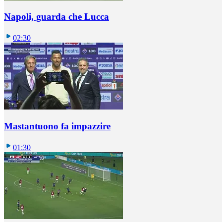
Napoli, guarda che Lucca
02:30
Mastantuono fa impazzire
01:30