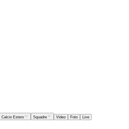
Calcio Estero
Squadre
Video
Foto
Live