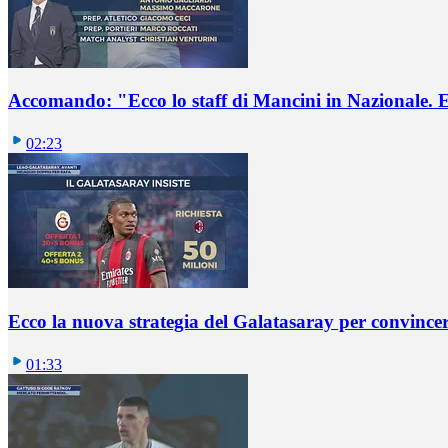
Accomando: "Ecco lo staff di Mancini in Nazionale. E 
02:23
Ecco la nuova strategia del Galatasaray per convincer
01:33