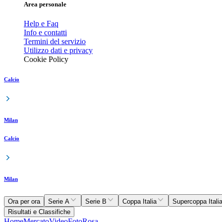
Area personale
Help e Faq
Info e contatti
Termini del servizio
Utilizzo dati e privacy
Cookie Policy
Calcio
Milan
Calcio
Milan
Ora per ora
Serie A
Serie B
Coppa Italia
Supercoppa Itali
Risultati e Classifiche
Home
Mercato
Video
Foto
Rosa