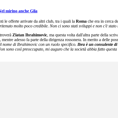
 Nel mirino anche Gila
 le offerte arrivate da altri club, tra i quali la
Roma
che era in cerca d
ritenuto molto poco credibile. Non ci sono stati sviluppi e non c'è stato
itroverà
Zlatan Ibrahimovic
, ma questa volta dall'altra parte della scri
mentre adesso fa parte della dirigenza rossonera. In merito a delle possi
il nome di Ibrahimovic con un ruolo specifico.
Ibra è un consulente di
 Non sono così preoccupato, mi auguro che la società abbia fatto quest
.