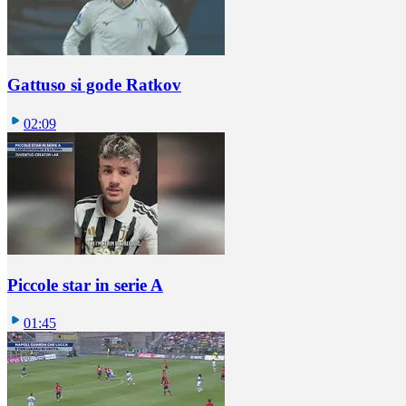
Gattuso si gode Ratkov
02:09
Piccole star in serie A
01:45