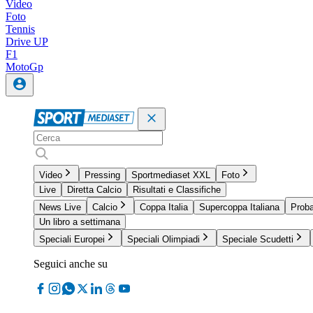
Video
Foto
Tennis
Drive UP
F1
MotoGp
Video
Pressing
Sportmediaset XXL
Foto
Live
Diretta Calcio
Risultati e Classifiche
News Live
Calcio
Coppa Italia
Supercoppa Italiana
Proba
Un libro a settimana
Speciali Europei
Speciali Olimpiadi
Speciale Scudetti
Seguici anche su