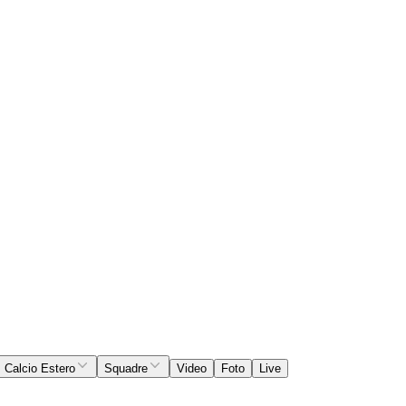
Calcio Estero
Squadre
Video
Foto
Live