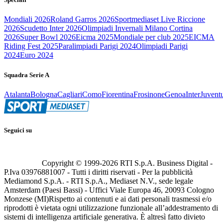
Mondiali 2026
Roland Garros 2026
Sportmediaset Live Riccione
2026
Scudetto Inter 2026
Olimpiadi Invernali Milano Cortina
2026
Super Bowl 2026
Eicma 2025
Mondiale per club 2025
EICMA
Riding Fest 2025
Paralimpiadi Parigi 2024
Olimpiadi Parigi
2024
Euro 2024
Squadra Serie A
Atalanta
Bologna
Cagliari
Como
Fiorentina
Frosinone
Genoa
Inter
Juvent
Seguici su
Copyright © 1999-
2026
RTI S.p.A. Business Digital -
P.Iva 03976881007 - Tutti i diritti riservati - Per la pubblicità
Mediamond S.p.A. - RTI S.p.A., Mediaset N.V., sede legale
Amsterdam (Paesi Bassi) - Uffici Viale Europa 46, 20093 Cologno
Monzese (MI)
Rispetto ai contenuti e ai dati personali trasmessi e/o
riprodotti è vietata ogni utilizzazione funzionale all’addestramento di
sistemi di intelligenza artificiale generativa. È altresì fatto divieto