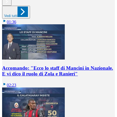
Vedi tutti
01:36
Accomando: "Ecco lo staff di Mancini in Nazionale.
E vi dico il ruolo di Zola e Ranieri"
02:23