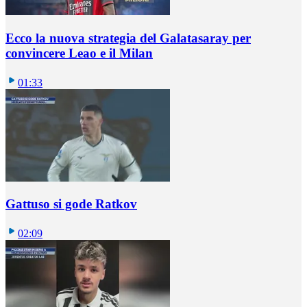
Ecco la nuova strategia del Galatasaray per
convincere Leao e il Milan
01:33
Gattuso si gode Ratkov
02:09