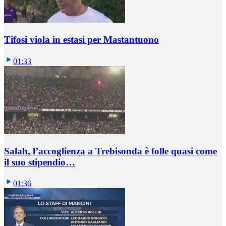
Tifosi viola in estasi per Mastantuono
01:33
Salah, l’accoglienza a Trebisonda è folle quasi come
il suo stipendio…
01:36