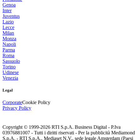
Genoa
Inter
Juventus
Lazio
Lecce
Milan
Monza
Napoli
Parma
Roma
Sassuolo
Torino
Udinese
Venezia
Legal
Corporate
Cookie Policy
Privacy Policy
Copyright © 1999-
2026
RTI S.p.A. Business Digital - P.Iva
03976881007 - Tutti i diritti riservati - Per la pubblicità Mediamond
S.p.A. - RTI S.p.A., Mediaset N.V., sede legale Amsterdam (Paesi