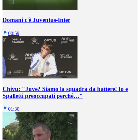
Domani c'è Juventus-Inter
00:59
Chivu: "Juve? Siamo la squadra da battere! Io e
Spalletti preoccupati perché…"
01:30