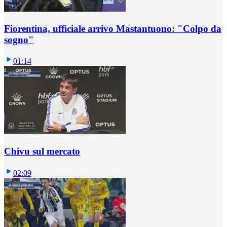
Fiorentina, ufficiale arrivo Mastantuono: "Colpo da
sogno"
01:14
Chivu sul mercato
02:09