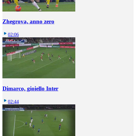
Zhegrova, anno zero
02:06
Dimarco, gioiello Inter
02:44