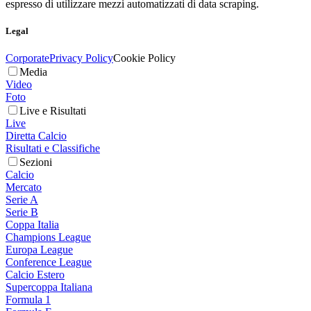
espresso di utilizzare mezzi automatizzati di data scraping.
Legal
Corporate
Privacy Policy
Cookie Policy
Media
Video
Foto
Live e Risultati
Live
Diretta Calcio
Risultati e Classifiche
Sezioni
Calcio
Mercato
Serie A
Serie B
Coppa Italia
Champions League
Europa League
Conference League
Calcio Estero
Supercoppa Italiana
Formula 1