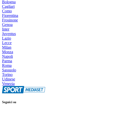
Bologna
Cagliari
Como
Fiorentina
Frosinone
Genoa
Inter
Juventus
Lazio
Lecce
Milan
Monza
Napoli
Parma
Roma
Sassuolo
Torino
Udinese
Venezia
Seguici su