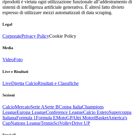
riprodotti è vietata ogni utilizzazione funzionale all’addestramento di
sistemi di intelligenza artificiale generativa. È altresì fatto divieto
espresso di utilizzare mezzi automatizzati di data scraping.
Legal
Corporate
Privacy Policy
Cookie Policy
Media
Video
Foto
Live e Risultati
Live
Diretta Calcio
Risultati e Classifiche
Sezioni
Calcio
Mercato
Serie A
Serie B
Coppa Italia
Champions
League
Europa League
Conference League
Calcio Estero
Supercoppa
Italiana
Formula 1
Formula E
MotoGP
Altri Motori
Basket
America's
Cup
Nations League
Tennis
Sci
Volley
Drive UP
Speciali