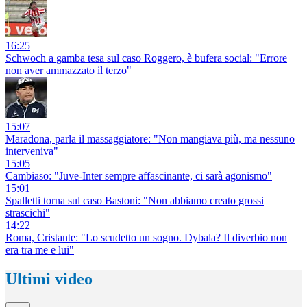
16:25
Schwoch a gamba tesa sul caso Roggero, è bufera social: "Errore
non aver ammazzato il terzo"
15:07
Maradona, parla il massaggiatore: "Non mangiava più, ma nessuno
interveniva"
15:05
Cambiaso: "Juve-Inter sempre affascinante, ci sarà agonismo"
15:01
Spalletti torna sul caso Bastoni: "Non abbiamo creato grossi
strascichi"
14:22
Roma, Cristante: "Lo scudetto un sogno. Dybala? Il diverbio non
era tra me e lui"
Ultimi video