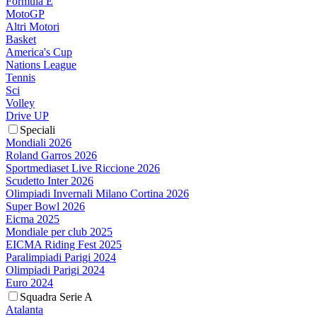
Formula E
MotoGP
Altri Motori
Basket
America's Cup
Nations League
Tennis
Sci
Volley
Drive UP
Speciali
Mondiali 2026
Roland Garros 2026
Sportmediaset Live Riccione 2026
Scudetto Inter 2026
Olimpiadi Invernali Milano Cortina 2026
Super Bowl 2026
Eicma 2025
Mondiale per club 2025
EICMA Riding Fest 2025
Paralimpiadi Parigi 2024
Olimpiadi Parigi 2024
Euro 2024
Squadra Serie A
Atalanta