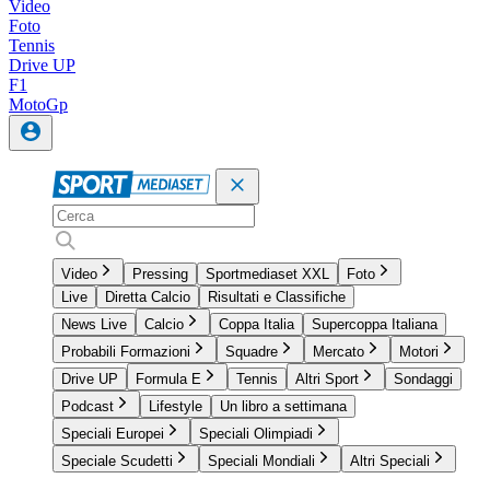
Video
Foto
Tennis
Drive UP
F1
MotoGp
Video
Pressing
Sportmediaset XXL
Foto
Live
Diretta Calcio
Risultati e Classifiche
News Live
Calcio
Coppa Italia
Supercoppa Italiana
Probabili Formazioni
Squadre
Mercato
Motori
Drive UP
Formula E
Tennis
Altri Sport
Sondaggi
Podcast
Lifestyle
Un libro a settimana
Speciali Europei
Speciali Olimpiadi
Speciale Scudetti
Speciali Mondiali
Altri Speciali