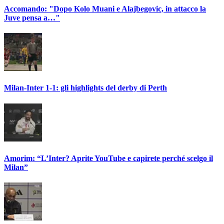
Accomando: "Dopo Kolo Muani e Alajbegovic, in attacco la
Juve pensa a…"
Milan-Inter 1-1: gli highlights del derby di Perth
Amorim: “L’Inter? Aprite YouTube e capirete perché scelgo il
Milan”