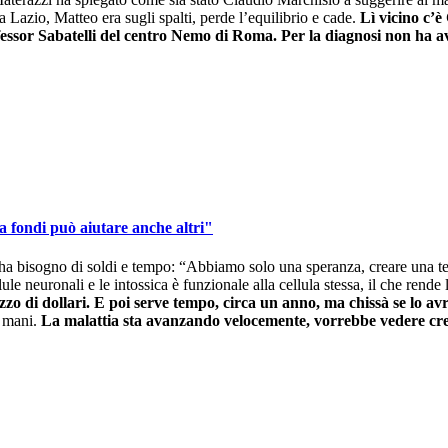
 Lazio, Matteo era sugli spalti, perde l’equilibrio e cade.
Lì vicino c’è
ofessor Sabatelli del centro Nemo di Roma. Per la diagnosi non ha a
a fondi può aiutare anche altri"
 ha bisogno di soldi e tempo: “Abbiamo solo una speranza, creare una te
lule neuronali e le intossica è funzionale alla cellula stessa, il che rend
zo di dollari. E poi serve tempo, circa un anno, ma chissà se lo a
e mani.
La malattia sta avanzando velocemente, vorrebbe vedere cresce