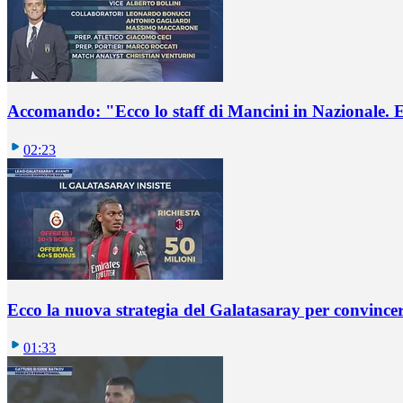
Accomando: "Ecco lo staff di Mancini in Nazionale. E 
02:23
Ecco la nuova strategia del Galatasaray per convincer
01:33