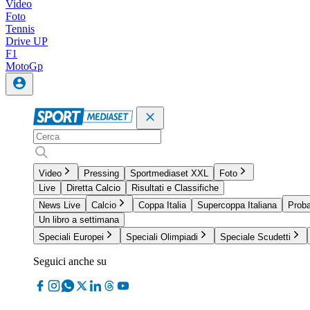
Video
Foto
Tennis
Drive UP
F1
MotoGp
Video
Pressing
Sportmediaset XXL
Foto
Live
Diretta Calcio
Risultati e Classifiche
News Live
Calcio
Coppa Italia
Supercoppa Italiana
Proba
Un libro a settimana
Speciali Europei
Speciali Olimpiadi
Speciale Scudetti
Seguici anche su