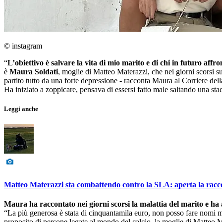
© instagram
“
L’obiettivo è salvare la vita di mio marito e di chi in futuro affro
è
Maura Soldati
, moglie di Matteo Materazzi, che nei giorni scorsi su
partito tutto da una forte depressione - racconta Maura al Corriere dell
Ha iniziato a zoppicare, pensava di essersi fatto male saltando una st
Leggi anche
Matteo Materazzi sta combattendo contro la SLA: aperta la racco
Maura ha raccontato nei giorni scorsi la malattia del marito e 
“La più generosa è stata di cinquantamila euro, non posso fare nomi m
proposito di persone legate al mondo del calcio, la moglie di Matteo M