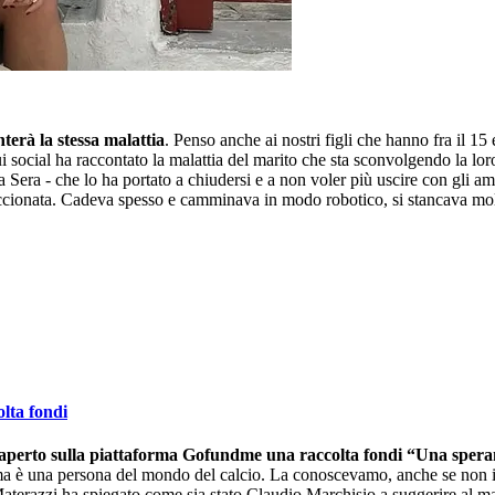
nterà la stessa malattia
. Penso anche ai nostri figli che hanno fra il 1
i social ha raccontato la malattia del marito che sta sconvolgendo la lor
a Sera - che lo ha portato a chiudersi e a non voler più uscire con gli ami
accionata. Cadeva spesso e camminava in modo robotico, si stancava molt
lta fondi
ha aperto sulla piattaforma Gofundme una raccolta fondi “Una sper
a è una persona del mondo del calcio. La conoscevamo, anche se non in 
aterazzi ha spiegato come sia stato Claudio Marchisio a suggerire al ma