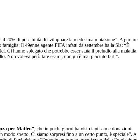
5 e il 20% di possibilità di sviluppare la medesima mutazione”. A parlare
o famiglia. Il 49enne agente FIFA infatti da settembre ha la Sla: “È
ci. Ci hanno spiegato che potrebbe esser stata il preludio alla malattia.
o. Non voleva però fare esami, non gli è mai piaciuto farli”.
anza per Matteo”
, che in pochi giorni ha visto tantissime donazioni:
modo stretto. Ci siamo sorpresi fino a un certo punto, è speciale”. A
rito di farsi visitare: “Durante un torneo organizzato dalla Fondazione