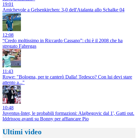
19:01
Amichevole a Gelsenkirchen: 3-0 dell'Atalanta allo Schalke 04
12:08
“Credo moltissimo in Riccardo Cassano”: chi è il 2008 che ha
stregato Fabregas
11:43
Rowe: "Bologna, per te canterò Dalla! Tedesco? Con lui devi stare
attento a..."
10:48
Juventus-Inter, le probabili formazioni: Alajbegovic dal 1', Gatti out.
Iddrissou avanti su Bonny per affiancare Pio
Ultimi video