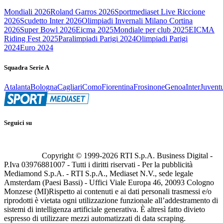
Mondiali 2026
Roland Garros 2026
Sportmediaset Live Riccione
2026
Scudetto Inter 2026
Olimpiadi Invernali Milano Cortina
2026
Super Bowl 2026
Eicma 2025
Mondiale per club 2025
EICMA
Riding Fest 2025
Paralimpiadi Parigi 2024
Olimpiadi Parigi
2024
Euro 2024
Squadra Serie A
Atalanta
Bologna
Cagliari
Como
Fiorentina
Frosinone
Genoa
Inter
Juvent
Seguici su
Copyright © 1999-
2026
RTI S.p.A. Business Digital -
P.Iva 03976881007 - Tutti i diritti riservati - Per la pubblicità
Mediamond S.p.A. - RTI S.p.A., Mediaset N.V., sede legale
Amsterdam (Paesi Bassi) - Uffici Viale Europa 46, 20093 Cologno
Monzese (MI)
Rispetto ai contenuti e ai dati personali trasmessi e/o
riprodotti è vietata ogni utilizzazione funzionale all’addestramento di
sistemi di intelligenza artificiale generativa. È altresì fatto divieto
espresso di utilizzare mezzi automatizzati di data scraping.