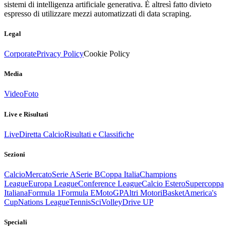
sistemi di intelligenza artificiale generativa. È altresì fatto divieto
espresso di utilizzare mezzi automatizzati di data scraping.
Legal
Corporate
Privacy Policy
Cookie Policy
Media
Video
Foto
Live e Risultati
Live
Diretta Calcio
Risultati e Classifiche
Sezioni
Calcio
Mercato
Serie A
Serie B
Coppa Italia
Champions
League
Europa League
Conference League
Calcio Estero
Supercoppa
Italiana
Formula 1
Formula E
MotoGP
Altri Motori
Basket
America's
Cup
Nations League
Tennis
Sci
Volley
Drive UP
Speciali