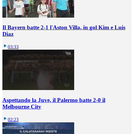
Il Bayern batte 2-1 l'Aston Villa, in gol Kim e Luis
Diaz
03:33
Aspettando la Juve, il Palermo batte 2-0 il
Melbourne City
02:23