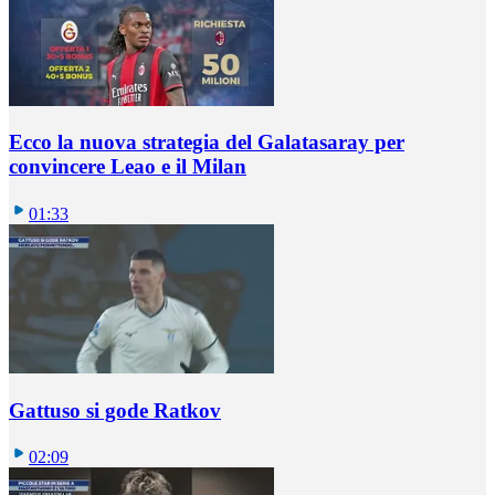
Ecco la nuova strategia del Galatasaray per
convincere Leao e il Milan
01:33
Gattuso si gode Ratkov
02:09