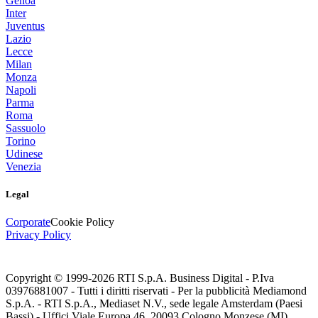
Genoa
Inter
Juventus
Lazio
Lecce
Milan
Monza
Napoli
Parma
Roma
Sassuolo
Torino
Udinese
Venezia
Legal
Corporate
Cookie Policy
Privacy Policy
Copyright © 1999-
2026
RTI S.p.A. Business Digital - P.Iva
03976881007 - Tutti i diritti riservati - Per la pubblicità Mediamond
S.p.A. - RTI S.p.A., Mediaset N.V., sede legale Amsterdam (Paesi
Bassi) - Uffici Viale Europa 46, 20093 Cologno Monzese (MI)