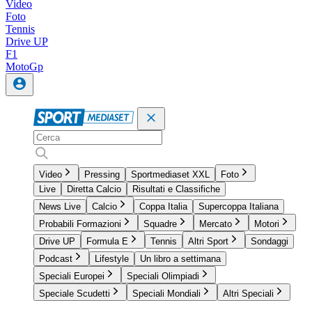
Video
Foto
Tennis
Drive UP
F1
MotoGp
Video
Pressing
Sportmediaset XXL
Foto
Live
Diretta Calcio
Risultati e Classifiche
News Live
Calcio
Coppa Italia
Supercoppa Italiana
Probabili Formazioni
Squadre
Mercato
Motori
Drive UP
Formula E
Tennis
Altri Sport
Sondaggi
Podcast
Lifestyle
Un libro a settimana
Speciali Europei
Speciali Olimpiadi
Speciale Scudetti
Speciali Mondiali
Altri Speciali