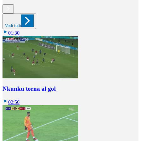
Vedi tutti
01:30
Nkunku torna al gol
02:56