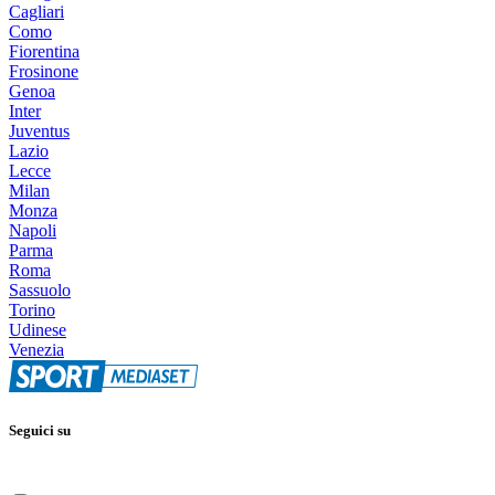
Cagliari
Como
Fiorentina
Frosinone
Genoa
Inter
Juventus
Lazio
Lecce
Milan
Monza
Napoli
Parma
Roma
Sassuolo
Torino
Udinese
Venezia
Seguici su