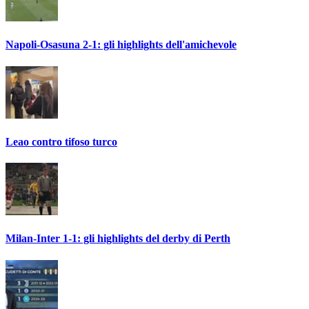
Napoli-Osasuna 2-1: gli highlights dell'amichevole
Leao contro tifoso turco
Milan-Inter 1-1: gli highlights del derby di Perth