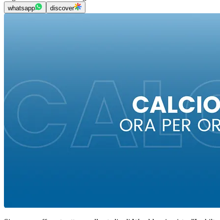
whatsapp
discover