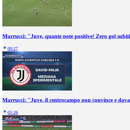
Marrucci: "Juve, quante note positive! Zero gol subiti,
00:27
Marrucci: "Juve, il centrocampo non convince e dava
01:26