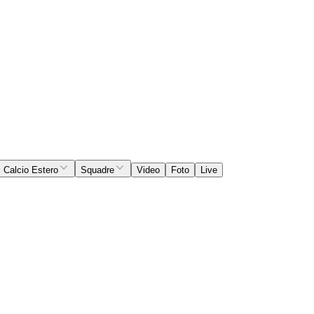
Calcio Estero
Squadre
Video
Foto
Live