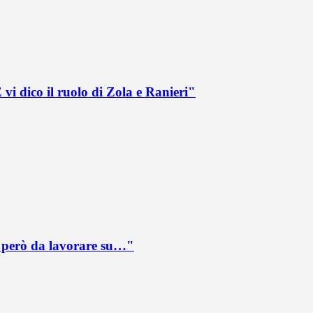
vi dico il ruolo di Zola e Ranieri"
è però da lavorare su…"