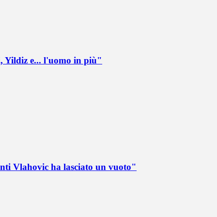
 Yildiz e... l'uomo in più"
nti Vlahovic ha lasciato un vuoto"