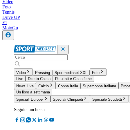
Video
Foto
Tennis
Drive UP
F1
MotoGp
Video
Pressing
Sportmediaset XXL
Foto
Live
Diretta Calcio
Risultati e Classifiche
News Live
Calcio
Coppa Italia
Supercoppa Italiana
Proba
Un libro a settimana
Speciali Europei
Speciali Olimpiadi
Speciale Scudetti
Seguici anche su