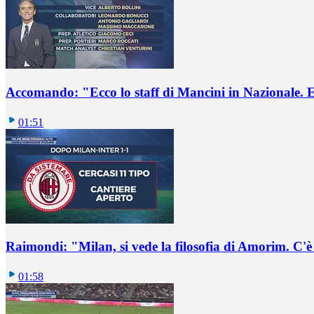
Accomando: "Ecco lo staff di Mancini in Nazionale. E 
01:51
Raimondi: "Milan, si vede la filosofia di Amorim. C'
01:58