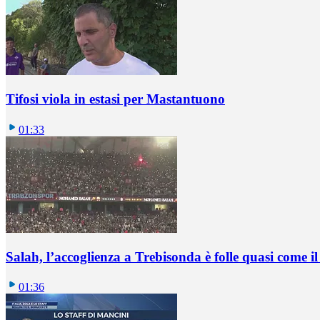
Tifosi viola in estasi per Mastantuono
01:33
Salah, l’accoglienza a Trebisonda è folle quasi come i
01:36