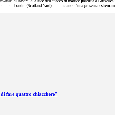
-Italia di stasera, alla luce dell'attacco di matrice jihadista a Bruxelles i
itan di Londra (Scotland Yard), annunciando "una presenza estremamente v
di fare quattro chiacchere"