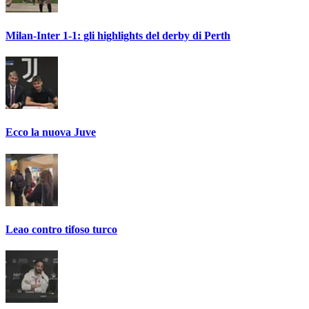
Milan-Inter 1-1: gli highlights del derby di Perth
Ecco la nuova Juve
Leao contro tifoso turco