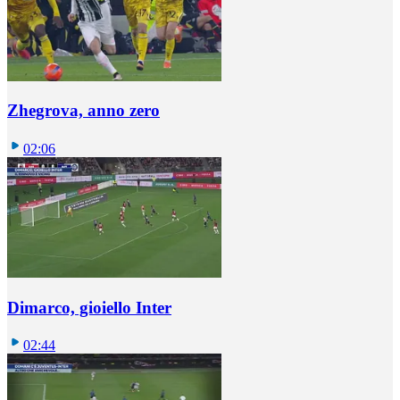
Zhegrova, anno zero
02:06
Dimarco, gioiello Inter
02:44