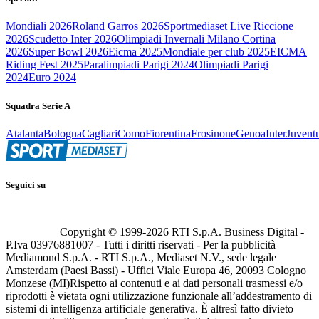
Mondiali 2026
Roland Garros 2026
Sportmediaset Live Riccione
2026
Scudetto Inter 2026
Olimpiadi Invernali Milano Cortina
2026
Super Bowl 2026
Eicma 2025
Mondiale per club 2025
EICMA
Riding Fest 2025
Paralimpiadi Parigi 2024
Olimpiadi Parigi
2024
Euro 2024
Squadra Serie A
Atalanta
Bologna
Cagliari
Como
Fiorentina
Frosinone
Genoa
Inter
Juvent
Seguici su
Copyright © 1999-
2026
RTI S.p.A. Business Digital -
P.Iva 03976881007 - Tutti i diritti riservati - Per la pubblicità
Mediamond S.p.A. - RTI S.p.A., Mediaset N.V., sede legale
Amsterdam (Paesi Bassi) - Uffici Viale Europa 46, 20093 Cologno
Monzese (MI)
Rispetto ai contenuti e ai dati personali trasmessi e/o
riprodotti è vietata ogni utilizzazione funzionale all’addestramento di
sistemi di intelligenza artificiale generativa. È altresì fatto divieto