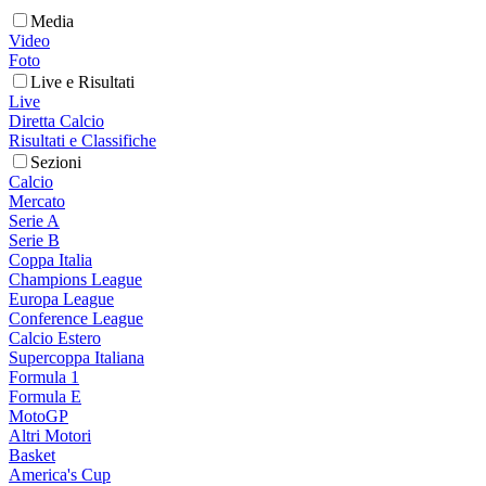
Media
Video
Foto
Live e Risultati
Live
Diretta Calcio
Risultati e Classifiche
Sezioni
Calcio
Mercato
Serie A
Serie B
Coppa Italia
Champions League
Europa League
Conference League
Calcio Estero
Supercoppa Italiana
Formula 1
Formula E
MotoGP
Altri Motori
Basket
America's Cup