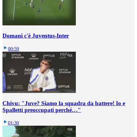
Domani c'è Juventus-Inter
00:59
Chivu: "Juve? Siamo la squadra da battere! Io e
Spalletti preoccupati perché…"
01:30