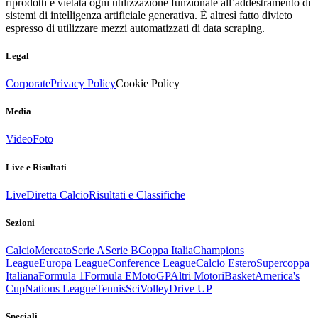
riprodotti è vietata ogni utilizzazione funzionale all’addestramento di
sistemi di intelligenza artificiale generativa. È altresì fatto divieto
espresso di utilizzare mezzi automatizzati di data scraping.
Legal
Corporate
Privacy Policy
Cookie Policy
Media
Video
Foto
Live e Risultati
Live
Diretta Calcio
Risultati e Classifiche
Sezioni
Calcio
Mercato
Serie A
Serie B
Coppa Italia
Champions
League
Europa League
Conference League
Calcio Estero
Supercoppa
Italiana
Formula 1
Formula E
MotoGP
Altri Motori
Basket
America's
Cup
Nations League
Tennis
Sci
Volley
Drive UP
Speciali