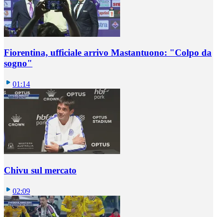
Fiorentina, ufficiale arrivo Mastantuono: "Colpo da
sogno"
01:14
Chivu sul mercato
02:09