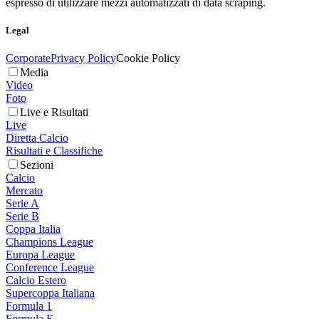
espresso di utilizzare mezzi automatizzati di data scraping.
Legal
Corporate
Privacy Policy
Cookie Policy
Media
Video
Foto
Live e Risultati
Live
Diretta Calcio
Risultati e Classifiche
Sezioni
Calcio
Mercato
Serie A
Serie B
Coppa Italia
Champions League
Europa League
Conference League
Calcio Estero
Supercoppa Italiana
Formula 1
Formula E