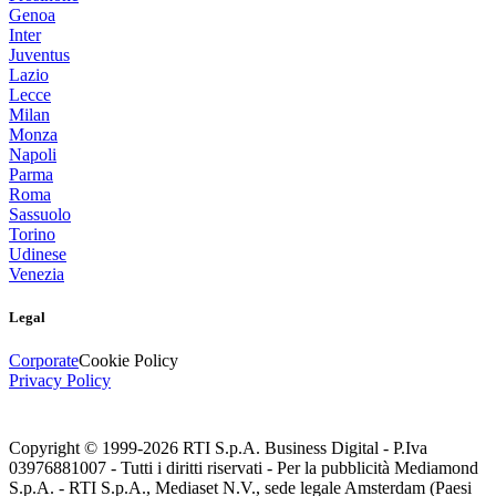
Genoa
Inter
Juventus
Lazio
Lecce
Milan
Monza
Napoli
Parma
Roma
Sassuolo
Torino
Udinese
Venezia
Legal
Corporate
Cookie Policy
Privacy Policy
Copyright © 1999-
2026
RTI S.p.A. Business Digital - P.Iva
03976881007 - Tutti i diritti riservati - Per la pubblicità Mediamond
S.p.A. - RTI S.p.A., Mediaset N.V., sede legale Amsterdam (Paesi