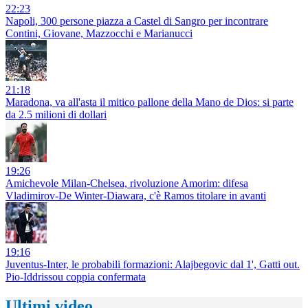
22:23
Napoli, 300 persone piazza a Castel di Sangro per incontrare
Contini, Giovane, Mazzocchi e Marianucci
21:18
Maradona, va all'asta il mitico pallone della Mano de Dios: si parte
da 2.5 milioni di dollari
19:26
Amichevole Milan-Chelsea, rivoluzione Amorim: difesa
Vladimirov-De Winter-Diawara, c'è Ramos titolare in avanti
19:16
Juventus-Inter, le probabili formazioni: Alajbegovic dal 1', Gatti out.
Pio-Iddrissou coppia confermata
Ultimi video