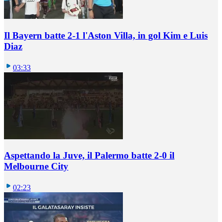
Il Bayern batte 2-1 l'Aston Villa, in gol Kim e Luis
Diaz
03:33
Aspettando la Juve, il Palermo batte 2-0 il
Melbourne City
02:23