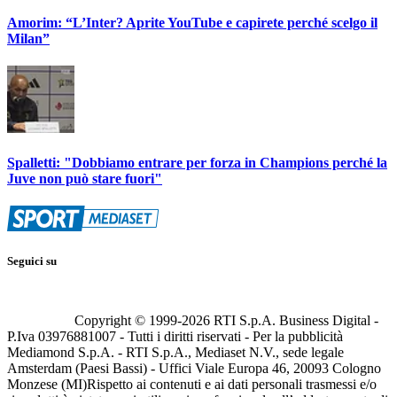
Amorim: “L’Inter? Aprite YouTube e capirete perché scelgo il
Milan”
Spalletti: "Dobbiamo entrare per forza in Champions perché la
Juve non può stare fuori"
Seguici su
Copyright © 1999-
2026
RTI S.p.A. Business Digital -
P.Iva 03976881007 - Tutti i diritti riservati - Per la pubblicità
Mediamond S.p.A. - RTI S.p.A., Mediaset N.V., sede legale
Amsterdam (Paesi Bassi) - Uffici Viale Europa 46, 20093 Cologno
Monzese (MI)
Rispetto ai contenuti e ai dati personali trasmessi e/o