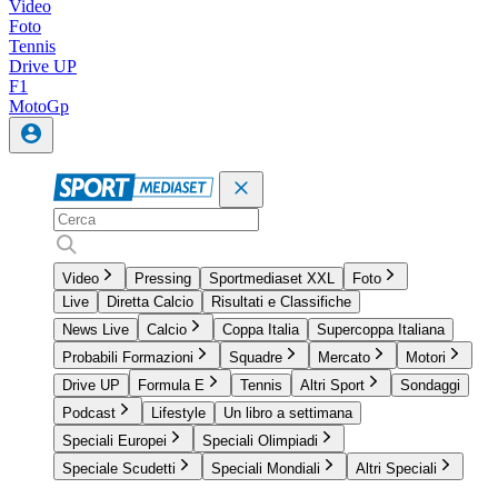
Video
Foto
Tennis
Drive UP
F1
MotoGp
Video
Pressing
Sportmediaset XXL
Foto
Live
Diretta Calcio
Risultati e Classifiche
News Live
Calcio
Coppa Italia
Supercoppa Italiana
Probabili Formazioni
Squadre
Mercato
Motori
Drive UP
Formula E
Tennis
Altri Sport
Sondaggi
Podcast
Lifestyle
Un libro a settimana
Speciali Europei
Speciali Olimpiadi
Speciale Scudetti
Speciali Mondiali
Altri Speciali