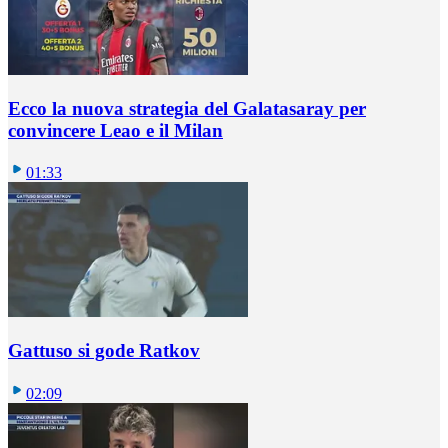
Ecco la nuova strategia del Galatasaray per
convincere Leao e il Milan
01:33
Gattuso si gode Ratkov
02:09