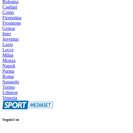
Bologna
Cagliari
Como
Fiorentina
Frosinone
Genoa
Inter
Juventus
Lazio
Lecce
Milan
Monza
Napoli
Parma
Roma
Sassuolo
Torino
Udinese
Venezia
Seguici su