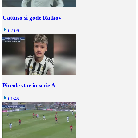
Gattuso si gode Ratkov
02:09
Piccole star in serie A
01:45