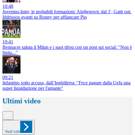
10:48
Juventus-Inter, le probabili formazioni: Alajbegovic dal 1', Gatti out.
Iddrissou avanti su Bonny per affiancare Pio
10:41
Bennacer saluta il Milan e i suoi tifosi con un post sui social: "Non è
finita..."
09:21
Infantino sotto accusa, dall’Inghilterra: "Fece pagare dalla Uefa una
super liquidazione per l'amante"
Ultimi video
Vedi tutti