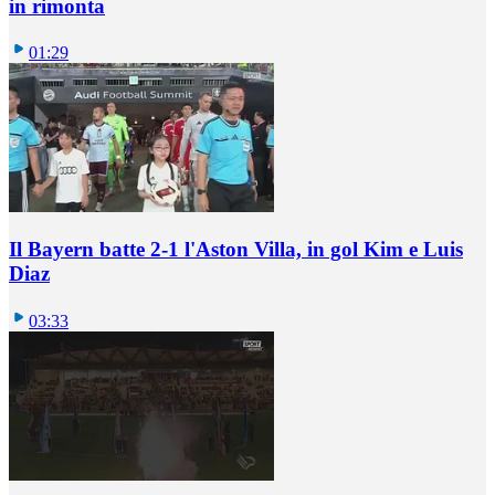
in rimonta
01:29
Il Bayern batte 2-1 l'Aston Villa, in gol Kim e Luis
Diaz
03:33