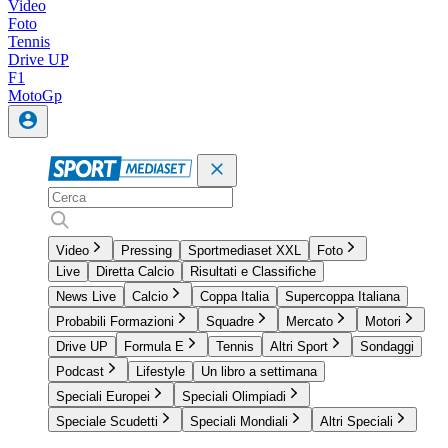
Video
Foto
Tennis
Drive UP
F1
MotoGp
Video
Pressing
Sportmediaset XXL
Foto
Live
Diretta Calcio
Risultati e Classifiche
News Live
Calcio
Coppa Italia
Supercoppa Italiana
Probabili Formazioni
Squadre
Mercato
Motori
Drive UP
Formula E
Tennis
Altri Sport
Sondaggi
Podcast
Lifestyle
Un libro a settimana
Speciali Europei
Speciali Olimpiadi
Speciale Scudetti
Speciali Mondiali
Altri Speciali