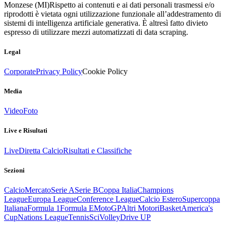
Monzese (MI)
Rispetto ai contenuti e ai dati personali trasmessi e/o
riprodotti è vietata ogni utilizzazione funzionale all’addestramento di
sistemi di intelligenza artificiale generativa. È altresì fatto divieto
espresso di utilizzare mezzi automatizzati di data scraping.
Legal
Corporate
Privacy Policy
Cookie Policy
Media
Video
Foto
Live e Risultati
Live
Diretta Calcio
Risultati e Classifiche
Sezioni
Calcio
Mercato
Serie A
Serie B
Coppa Italia
Champions
League
Europa League
Conference League
Calcio Estero
Supercoppa
Italiana
Formula 1
Formula E
MotoGP
Altri Motori
Basket
America's
Cup
Nations League
Tennis
Sci
Volley
Drive UP