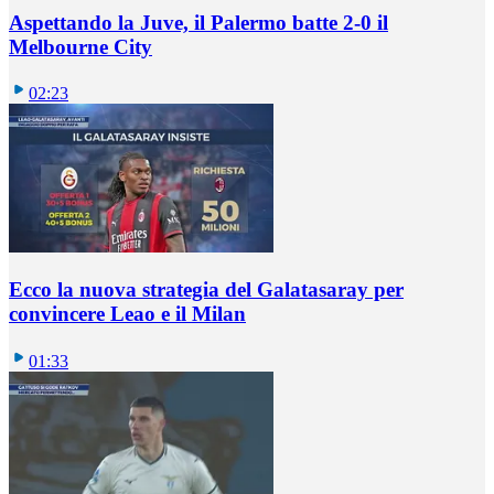
Aspettando la Juve, il Palermo batte 2-0 il
Melbourne City
02:23
Ecco la nuova strategia del Galatasaray per
convincere Leao e il Milan
01:33