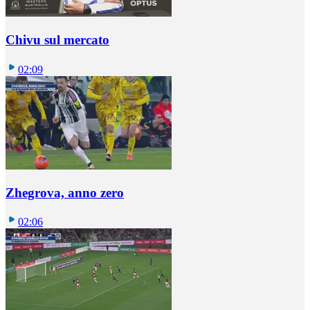
Chivu sul mercato
02:09
Zhegrova, anno zero
02:06