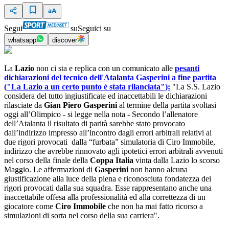
Segui
su
Seguici su
whatsapp
discover
La
Lazio
non ci sta e replica con un comunicato alle
pesanti
dichiarazioni del tecnico dell'Atalanta Gasperini a fine partita
("La Lazio a un certo punto è stata rilanciata"):
"La S.S. Lazio
considera del tutto ingiustificate ed inaccettabili le dichiarazioni
rilasciate da
Gian Piero Gasperini
al termine della partita svoltasi
oggi all’Olimpico - si legge nella nota - Secondo l’allenatore
dell’Atalanta il risultato di parità sarebbe stato provocato
dall’indirizzo impresso all’incontro dagli errori arbitrali relativi ai
due rigori provocati dalla “furbata” simulatoria di Ciro Immobile,
indirizzo che avrebbe rinnovato agli ipotetici errori arbitrali avvenuti
nel corso della finale della
Coppa Italia
vinta dalla Lazio lo scorso
Maggio. Le affermazioni di
Gasperini
non hanno alcuna
giustificazione alla luce della piena e riconosciuta fondatezza dei
rigori provocati dalla sua squadra. Esse rappresentano anche una
inaccettabile offesa alla professionalità ed alla correttezza di un
giocatore come
Ciro Immobile
che non ha mai fatto ricorso a
simulazioni di sorta nel corso della sua carriera".