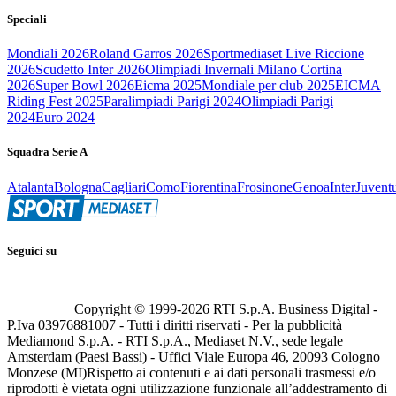
Speciali
Mondiali 2026
Roland Garros 2026
Sportmediaset Live Riccione
2026
Scudetto Inter 2026
Olimpiadi Invernali Milano Cortina
2026
Super Bowl 2026
Eicma 2025
Mondiale per club 2025
EICMA
Riding Fest 2025
Paralimpiadi Parigi 2024
Olimpiadi Parigi
2024
Euro 2024
Squadra Serie A
Atalanta
Bologna
Cagliari
Como
Fiorentina
Frosinone
Genoa
Inter
Juvent
Seguici su
Copyright © 1999-
2026
RTI S.p.A. Business Digital -
P.Iva 03976881007 - Tutti i diritti riservati - Per la pubblicità
Mediamond S.p.A. - RTI S.p.A., Mediaset N.V., sede legale
Amsterdam (Paesi Bassi) - Uffici Viale Europa 46, 20093 Cologno
Monzese (MI)
Rispetto ai contenuti e ai dati personali trasmessi e/o
riprodotti è vietata ogni utilizzazione funzionale all’addestramento di