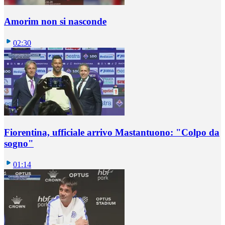
Amorim non si nasconde
02:30
Fiorentina, ufficiale arrivo Mastantuono: "Colpo da
sogno"
01:14