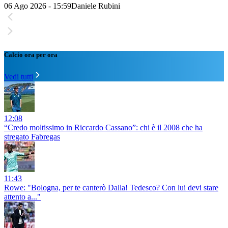
06 Ago 2026 - 15:59
Daniele Rubini
Calcio ora per ora
Vedi tutti
12:08
“Credo moltissimo in Riccardo Cassano”: chi è il 2008 che ha
stregato Fabregas
11:43
Rowe: "Bologna, per te canterò Dalla! Tedesco? Con lui devi stare
attento a..."