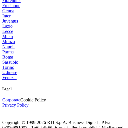
Fiorentina
Frosinone
Genoa
Inter
Juventus
Lazio
Lecce
Milan
Monza
Napoli
Parma
Roma
Sassuolo
Torino
Udinese
Venezia
Legal
Corporate
Cookie Policy
Privacy Policy
Copyright © 1999-
2026
RTI S.p.A. Business Digital - P.Iva
03976881007 - Tutti i diritti riservati - Per la pubblicità Mediamond