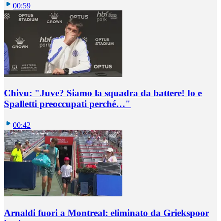
00:59
Chivu: "Juve? Siamo la squadra da battere! Io e
Spalletti preoccupati perché…"
00:42
Arnaldi fuori a Montreal: eliminato da Griekspoor