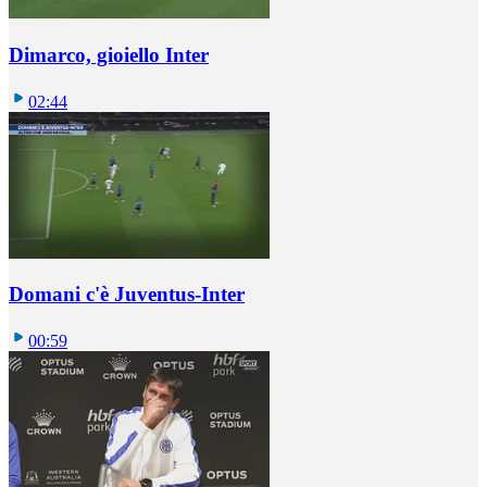
Dimarco, gioiello Inter
02:44
Domani c'è Juventus-Inter
00:59