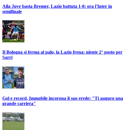
Alla Juve basta Bremer, Lazio battuta 1-0: ora l'Inter in
semifinale
Il Bologna si ferma al palo, la Lazio frena: niente 2° posto per
Sarri
Gol e record, Immobile incorona il suo erede: "Ti auguro una
grande carriera"