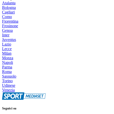
Atalanta
Bologna
Cagliari
Como
Fiorentina
Frosinone
Genoa
Inter
Juventus
Lazio
Lecce
Milan
Monza
Napoli
Parma
Roma
Sassuolo
Torino
Udinese
Venezia
Seguici su