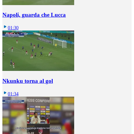
Napoli, guarda che Lucca
01:30
Nkunku torna al gol
01:34