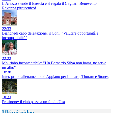
L'Arezzo stende il Brescia e si regala il Cagliari, Benevento-
Ravenna pirotecnico!
22:33
Bianchedi capo delegazione, il Coni: "Valutare opportunità e
incompatibilità"
22:22
Mourinho incontentabile: "Un Bernardo Silva non basta, ne serve
un altro"
18:38
Inter, primo allenamento ad Appiano per Lautaro, Thuram e Stones
18:23
Frosinone: il club passa a un fondo Usa
Ultimi video