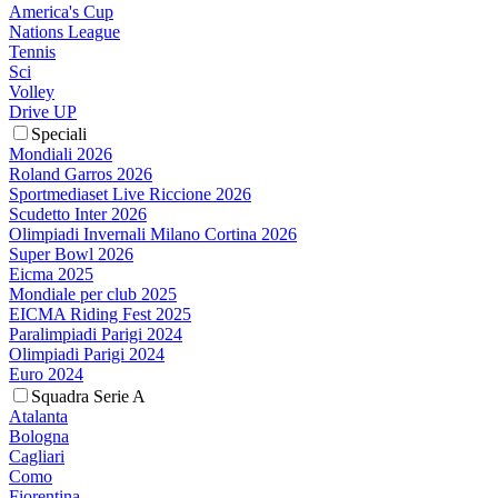
America's Cup
Nations League
Tennis
Sci
Volley
Drive UP
Speciali
Mondiali 2026
Roland Garros 2026
Sportmediaset Live Riccione 2026
Scudetto Inter 2026
Olimpiadi Invernali Milano Cortina 2026
Super Bowl 2026
Eicma 2025
Mondiale per club 2025
EICMA Riding Fest 2025
Paralimpiadi Parigi 2024
Olimpiadi Parigi 2024
Euro 2024
Squadra Serie A
Atalanta
Bologna
Cagliari
Como
Fiorentina