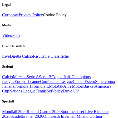
Legal
Corporate
Privacy Policy
Cookie Policy
Media
Video
Foto
Live e Risultati
Live
Diretta Calcio
Risultati e Classifiche
Sezioni
Calcio
Mercato
Serie A
Serie B
Coppa Italia
Champions
League
Europa League
Conference League
Calcio Estero
Supercoppa
Italiana
Formula 1
Formula E
MotoGP
Altri Motori
Basket
America's
Cup
Nations League
Tennis
Sci
Volley
Drive UP
Speciali
Mondiali 2026
Roland Garros 2026
Sportmediaset Live Riccione
2026
Scudetto Inter 2026
Olimpiadi Invernali Milano Cortina