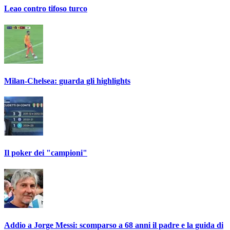
Leao contro tifoso turco
Milan-Chelsea: guarda gli highlights
Il poker dei "campioni"
Addio a Jorge Messi: scomparso a 68 anni il padre e la guida di