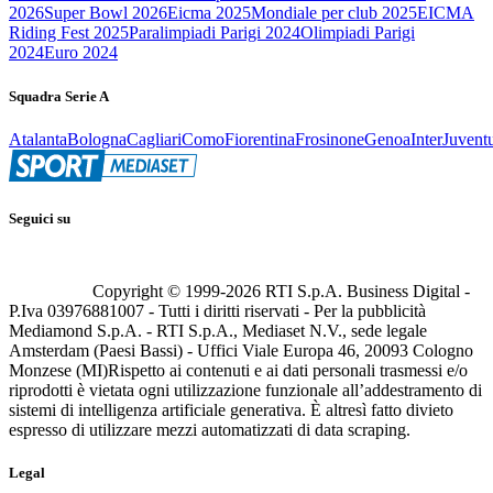
2026
Super Bowl 2026
Eicma 2025
Mondiale per club 2025
EICMA
Riding Fest 2025
Paralimpiadi Parigi 2024
Olimpiadi Parigi
2024
Euro 2024
Squadra Serie A
Atalanta
Bologna
Cagliari
Como
Fiorentina
Frosinone
Genoa
Inter
Juvent
Seguici su
Copyright © 1999-
2026
RTI S.p.A. Business Digital -
P.Iva 03976881007 - Tutti i diritti riservati - Per la pubblicità
Mediamond S.p.A. - RTI S.p.A., Mediaset N.V., sede legale
Amsterdam (Paesi Bassi) - Uffici Viale Europa 46, 20093 Cologno
Monzese (MI)
Rispetto ai contenuti e ai dati personali trasmessi e/o
riprodotti è vietata ogni utilizzazione funzionale all’addestramento di
sistemi di intelligenza artificiale generativa. È altresì fatto divieto
espresso di utilizzare mezzi automatizzati di data scraping.
Legal