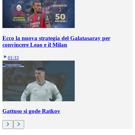
Ecco la nuova strategia del Galatasaray per
convincere Leao e il Milan
01:33
Gattuso si gode Ratkov