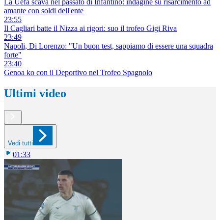
La Uefa scava nel passato di Infantino: indagine su risarcimento ad
amante con soldi dell'ente
23:55
Il Cagliari batte il Nizza ai rigori: suo il trofeo Gigi Riva
23:49
Napoli, Di Lorenzo: "Un buon test, sappiamo di essere una squadra
forte"
23:40
Genoa ko con il Deportivo nel Trofeo Spagnolo
Ultimi video
Vedi tutti
01:33