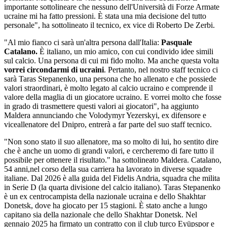
importante sottolineare che nessuno dell'Università di Forze Armate
ucraine mi ha fatto pressioni. È stata una mia decisione del tutto
personale", ha sottolineato il tecnico, ex vice di Roberto De Zerbi.
"Al mio fianco ci sarà un'altra persona dall'Italia:
Pasquale
Catalano.
È italiano, un mio amico, con cui condivido idee simili
sul calcio. Una persona di cui mi fido molto. Ma anche questa volta
vorrei circondarmi di ucraini
. Pertanto, nel nostro staff tecnico ci
sarà Taras Stepanenko, una persona che ho allenato e che possiede
valori straordinari, è molto legato al calcio ucraino e comprende il
valore della maglia di un giocatore ucraino. E vorrei molto che fosse
in grado di trasmettere questi valori ai giocatori", ha aggiunto
Maldera annunciando che Volodymyr Yezerskyi, ex difensore e
viceallenatore del Dnipro, entrerà a far parte del suo staff tecnico.
"Non sono stato il suo allenatore, ma so molto di lui, ho sentito dire
che è anche un uomo di grandi valori, e cercheremo di fare tutto il
possibile per ottenere il risultato." ha sottolineato Maldera. Catalano,
54 anni,nel corso della sua carriera ha lavorato in diverse squadre
italiane. Dal 2026 è alla guida del Fidelis Andria, squadra che milita
in Serie D (la quarta divisione del calcio italiano). Taras Stepanenko
è un ex centrocampista della nazionale ucraina e dello Shakhtar
Donetsk, dove ha giocato per 15 stagioni. È stato anche a lungo
capitano sia della nazionale che dello Shakhtar Donetsk. Nel
gennaio 2025 ha firmato un contratto con il club turco Eyüpspor e