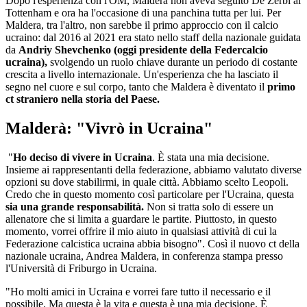
Dopo l'esperienza con l'OM, Maldera non aveva seguito De Zerbi al
Tottenham e ora ha l'occasione di una panchina tutta per lui. Per
Maldera, tra l'altro, non sarebbe il primo approccio con il calcio
ucraino: dal 2016 al 2021 era stato nello staff della nazionale guidata
da
Andriy Shevchenko (oggi presidente della Federcalcio
ucraina),
svolgendo un ruolo chiave durante un periodo di costante
crescita a livello internazionale. Un'esperienza che ha lasciato il
segno nel cuore e sul corpo, tanto che Maldera è diventato il
primo
ct straniero nella storia del Paese.
Malderà: "Vivrò in Ucraina"
"
Ho deciso di vivere in Ucraina
. È stata una mia decisione.
Insieme ai rappresentanti della federazione, abbiamo valutato diverse
opzioni su dove stabilirmi, in quale città. Abbiamo scelto Leopoli.
Credo che in questo momento così particolare per l'Ucraina, questa
sia una grande responsabilità.
Non si tratta solo di essere un
allenatore che si limita a guardare le partite. Piuttosto, in questo
momento, vorrei offrire il mio aiuto in qualsiasi attività di cui la
Federazione calcistica ucraina abbia bisogno". Così il nuovo ct della
nazionale ucraina, Andrea Maldera, in conferenza stampa presso
l'Università di Friburgo in Ucraina.
"Ho molti amici in Ucraina e vorrei fare tutto il necessario e il
possibile. Ma questa è la vita e questa è una mia decisione. È