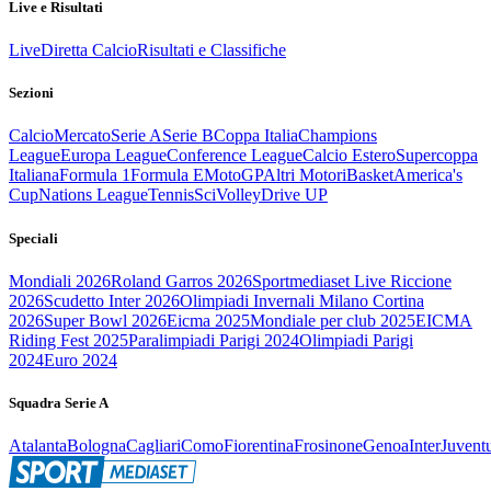
Live e Risultati
Live
Diretta Calcio
Risultati e Classifiche
Sezioni
Calcio
Mercato
Serie A
Serie B
Coppa Italia
Champions
League
Europa League
Conference League
Calcio Estero
Supercoppa
Italiana
Formula 1
Formula E
MotoGP
Altri Motori
Basket
America's
Cup
Nations League
Tennis
Sci
Volley
Drive UP
Speciali
Mondiali 2026
Roland Garros 2026
Sportmediaset Live Riccione
2026
Scudetto Inter 2026
Olimpiadi Invernali Milano Cortina
2026
Super Bowl 2026
Eicma 2025
Mondiale per club 2025
EICMA
Riding Fest 2025
Paralimpiadi Parigi 2024
Olimpiadi Parigi
2024
Euro 2024
Squadra Serie A
Atalanta
Bologna
Cagliari
Como
Fiorentina
Frosinone
Genoa
Inter
Juvent