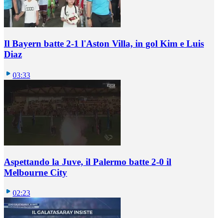
Il Bayern batte 2-1 l'Aston Villa, in gol Kim e Luis
Diaz
03:33
Aspettando la Juve, il Palermo batte 2-0 il
Melbourne City
02:23