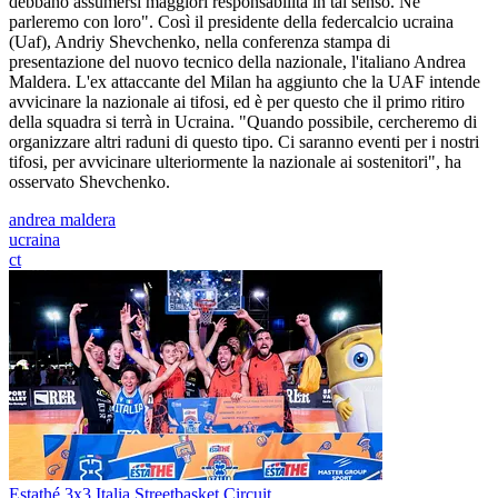
debbano assumersi maggiori responsabilità in tal senso. Ne
parleremo con loro". Così il presidente della federcalcio ucraina
(Uaf), Andriy Shevchenko, nella conferenza stampa di
presentazione del nuovo tecnico della nazionale, l'italiano Andrea
Maldera. L'ex attaccante del Milan ha aggiunto che la UAF intende
avvicinare la nazionale ai tifosi, ed è per questo che il primo ritiro
della squadra si terrà in Ucraina. "Quando possibile, cercheremo di
organizzare altri raduni di questo tipo. Ci saranno eventi per i nostri
tifosi, per avvicinare ulteriormente la nazionale ai sostenitori", ha
osservato Shevchenko.
andrea maldera
ucraina
ct
Estathé 3x3 Italia Streetbasket Circuit