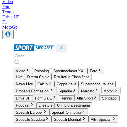
Video
Foto
Tennis
Drive UP
F1
MotoGp
Video
Pressing
Sportmediaset XXL
Foto
Live
Diretta Calcio
Risultati e Classifiche
News Live
Calcio
Coppa Italia
Supercoppa Italiana
Probabili Formazioni
Squadre
Mercato
Motori
Drive UP
Formula E
Tennis
Altri Sport
Sondaggi
Podcast
Lifestyle
Un libro a settimana
Speciali Europei
Speciali Olimpiadi
Speciale Scudetti
Speciali Mondiali
Altri Speciali