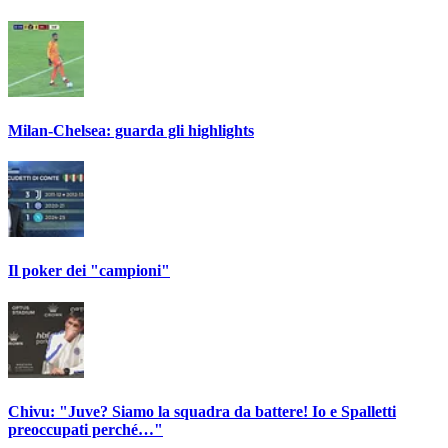
Milan-Chelsea: guarda gli highlights
Il poker dei "campioni"
Chivu: "Juve? Siamo la squadra da battere! Io e Spalletti
preoccupati perché…"