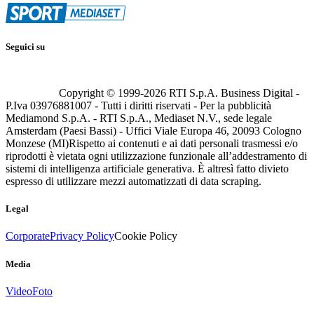
Seguici su
Copyright © 1999-
2026
RTI S.p.A. Business Digital -
P.Iva 03976881007 - Tutti i diritti riservati - Per la pubblicità
Mediamond S.p.A. - RTI S.p.A., Mediaset N.V., sede legale
Amsterdam (Paesi Bassi) - Uffici Viale Europa 46, 20093 Cologno
Monzese (MI)
Rispetto ai contenuti e ai dati personali trasmessi e/o
riprodotti è vietata ogni utilizzazione funzionale all’addestramento di
sistemi di intelligenza artificiale generativa. È altresì fatto divieto
espresso di utilizzare mezzi automatizzati di data scraping.
Legal
Corporate
Privacy Policy
Cookie Policy
Media
Video
Foto