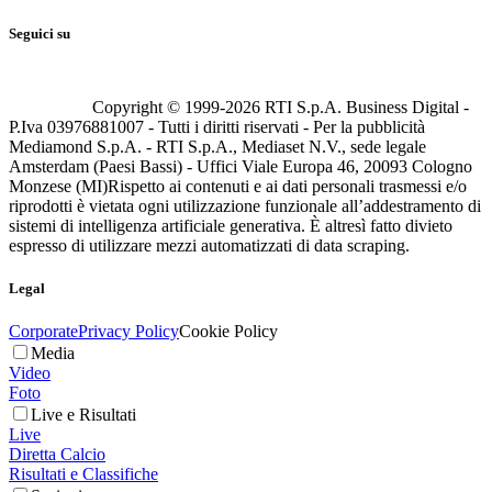
Seguici su
Copyright © 1999-
2026
RTI S.p.A. Business Digital -
P.Iva 03976881007 - Tutti i diritti riservati - Per la pubblicità
Mediamond S.p.A. - RTI S.p.A., Mediaset N.V., sede legale
Amsterdam (Paesi Bassi) - Uffici Viale Europa 46, 20093 Cologno
Monzese (MI)
Rispetto ai contenuti e ai dati personali trasmessi e/o
riprodotti è vietata ogni utilizzazione funzionale all’addestramento di
sistemi di intelligenza artificiale generativa. È altresì fatto divieto
espresso di utilizzare mezzi automatizzati di data scraping.
Legal
Corporate
Privacy Policy
Cookie Policy
Media
Video
Foto
Live e Risultati
Live
Diretta Calcio
Risultati e Classifiche