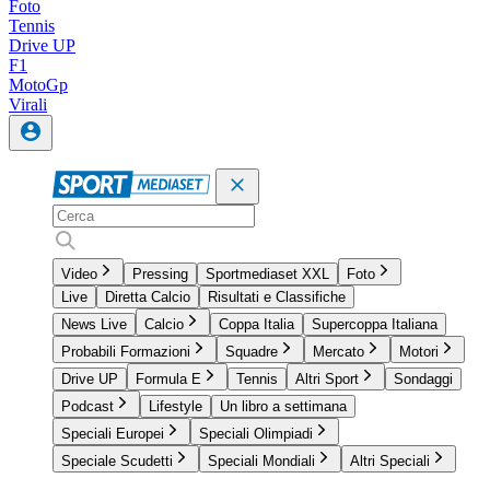
Foto
Tennis
Drive UP
F1
MotoGp
Virali
Video
Pressing
Sportmediaset XXL
Foto
Live
Diretta Calcio
Risultati e Classifiche
News Live
Calcio
Coppa Italia
Supercoppa Italiana
Probabili Formazioni
Squadre
Mercato
Motori
Drive UP
Formula E
Tennis
Altri Sport
Sondaggi
Podcast
Lifestyle
Un libro a settimana
Speciali Europei
Speciali Olimpiadi
Speciale Scudetti
Speciali Mondiali
Altri Speciali