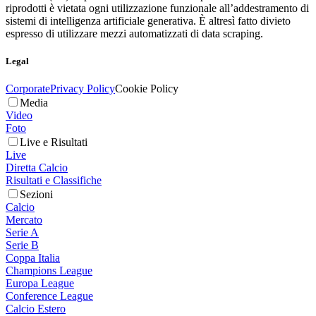
riprodotti è vietata ogni utilizzazione funzionale all’addestramento di
sistemi di intelligenza artificiale generativa. È altresì fatto divieto
espresso di utilizzare mezzi automatizzati di data scraping.
Legal
Corporate
Privacy Policy
Cookie Policy
Media
Video
Foto
Live e Risultati
Live
Diretta Calcio
Risultati e Classifiche
Sezioni
Calcio
Mercato
Serie A
Serie B
Coppa Italia
Champions League
Europa League
Conference League
Calcio Estero