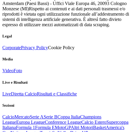
Amsterdam (Paesi Bassi) - Uffici Viale Europa 46, 20093 Cologno
Monzese (MI)
Rispetto ai contenuti e ai dati personali trasmessi e/o
riprodotti è vietata ogni utilizzazione funzionale all’addestramento di
sistemi di intelligenza artificiale generativa. È altresì fatto divieto
espresso di utilizzare mezzi automatizzati di data scraping.
Legal
Corporate
Privacy Policy
Cookie Policy
Media
Video
Foto
Live e Risultati
Live
Diretta Calcio
Risultati e Classifiche
Sezioni
Calcio
Mercato
Serie A
Serie B
Coppa Italia
Champions
League
Europa League
Conference League
Calcio Estero
Supercoppa
Italiana
Formula 1
Formula E
MotoGP
Altri Motori
Basket
America's