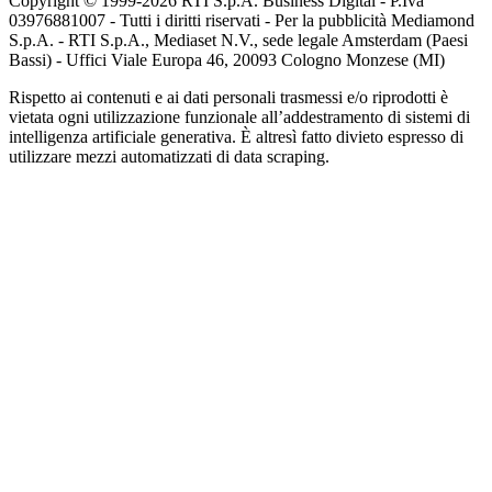
Copyright © 1999-
2026
RTI S.p.A. Business Digital - P.Iva
03976881007 - Tutti i diritti riservati - Per la pubblicità Mediamond
S.p.A. - RTI S.p.A., Mediaset N.V., sede legale Amsterdam (Paesi
Bassi) - Uffici Viale Europa 46, 20093 Cologno Monzese (MI)
Rispetto ai contenuti e ai dati personali trasmessi e/o riprodotti è
vietata ogni utilizzazione funzionale all’addestramento di sistemi di
intelligenza artificiale generativa. È altresì fatto divieto espresso di
utilizzare mezzi automatizzati di data scraping.