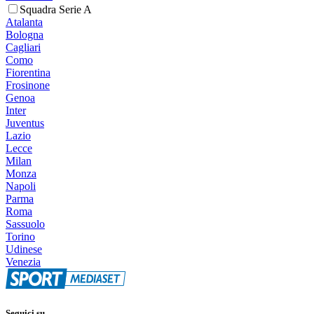
Squadra Serie A
Atalanta
Bologna
Cagliari
Como
Fiorentina
Frosinone
Genoa
Inter
Juventus
Lazio
Lecce
Milan
Monza
Napoli
Parma
Roma
Sassuolo
Torino
Udinese
Venezia
Seguici su