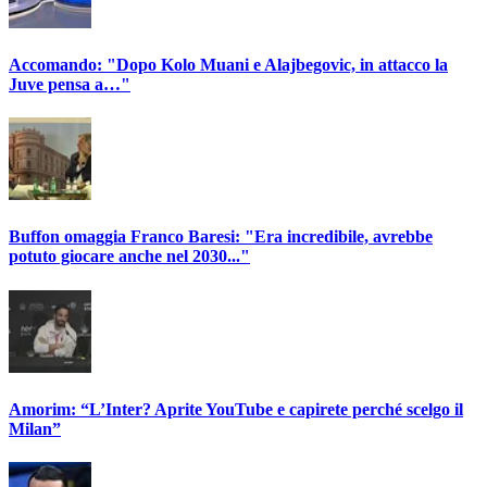
Accomando: "Dopo Kolo Muani e Alajbegovic, in attacco la
Juve pensa a…"
Buffon omaggia Franco Baresi: "Era incredibile, avrebbe
potuto giocare anche nel 2030..."
Amorim: “L’Inter? Aprite YouTube e capirete perché scelgo il
Milan”