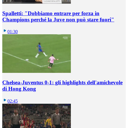
Spalletti: "Dobbiamo entrare per forza in
Champions perché la Juve non può stare fuori"
01:30
Chelsea-Juventus 0-1: gli highlights dell'amichevole
di Hong Kong
02:45