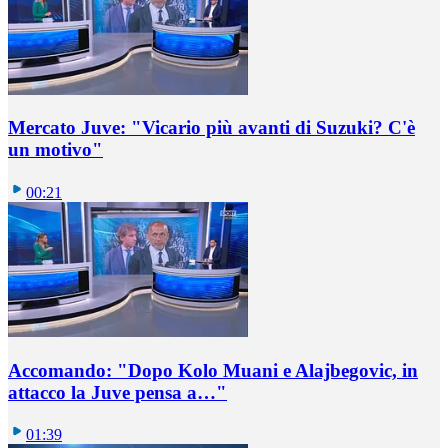
Mercato Juve: "Vicario più avanti di Suzuki? C'è
un motivo"
00:21
Accomando: "Dopo Kolo Muani e Alajbegovic, in
attacco la Juve pensa a…"
01:39