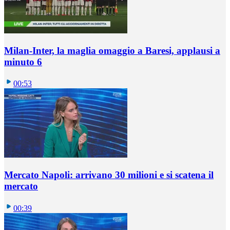
Milan-Inter, la maglia omaggio a Baresi, applausi a
minuto 6
00:53
Mercato Napoli: arrivano 30 milioni e si scatena il
mercato
00:39