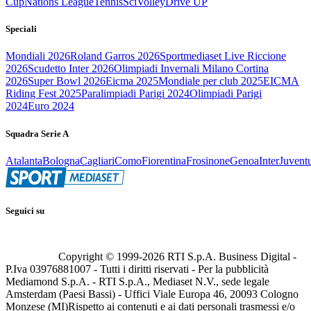
Cup
Nations League
Tennis
Sci
Volley
Drive UP
Speciali
Mondiali 2026
Roland Garros 2026
Sportmediaset Live Riccione
2026
Scudetto Inter 2026
Olimpiadi Invernali Milano Cortina
2026
Super Bowl 2026
Eicma 2025
Mondiale per club 2025
EICMA
Riding Fest 2025
Paralimpiadi Parigi 2024
Olimpiadi Parigi
2024
Euro 2024
Squadra Serie A
Atalanta
Bologna
Cagliari
Como
Fiorentina
Frosinone
Genoa
Inter
Juvent
Seguici su
Copyright © 1999-
2026
RTI S.p.A. Business Digital -
P.Iva 03976881007 - Tutti i diritti riservati - Per la pubblicità
Mediamond S.p.A. - RTI S.p.A., Mediaset N.V., sede legale
Amsterdam (Paesi Bassi) - Uffici Viale Europa 46, 20093 Cologno
Monzese (MI)
Rispetto ai contenuti e ai dati personali trasmessi e/o