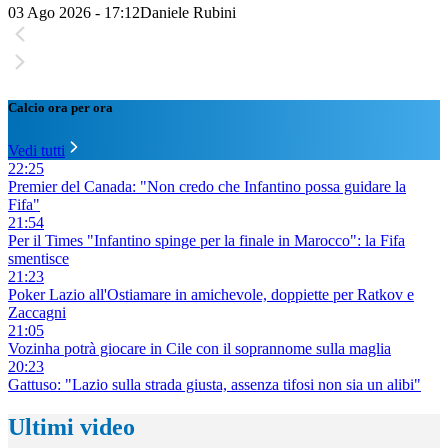
03 Ago 2026 - 17:12
Daniele Rubini
Calcio ora per ora
Vedi tutti
22:25
Premier del Canada: "Non credo che Infantino possa guidare la
Fifa"
21:54
Per il Times "Infantino spinge per la finale in Marocco": la Fifa
smentisce
21:23
Poker Lazio all'Ostiamare in amichevole, doppiette per Ratkov e
Zaccagni
21:05
Vozinha potrà giocare in Cile con il soprannome sulla maglia
20:23
Gattuso: "Lazio sulla strada giusta, assenza tifosi non sia un alibi"
Ultimi video