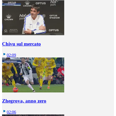
Chivu sul mercato
02:09
Zhegrova, anno zero
02:06