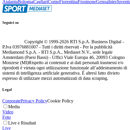
Atalanta
Bologna
Cagliari
Como
Fiorentina
Frosinone
Genoa
Inter
Juvent
Seguici su
Copyright © 1999-
2026
RTI S.p.A. Business Digital -
P.Iva 03976881007 - Tutti i diritti riservati - Per la pubblicità
Mediamond S.p.A. - RTI S.p.A., Mediaset N.V., sede legale
Amsterdam (Paesi Bassi) - Uffici Viale Europa 46, 20093 Cologno
Monzese (MI)
Rispetto ai contenuti e ai dati personali trasmessi e/o
riprodotti è vietata ogni utilizzazione funzionale all’addestramento di
sistemi di intelligenza artificiale generativa. È altresì fatto divieto
espresso di utilizzare mezzi automatizzati di data scraping.
Legal
Corporate
Privacy Policy
Cookie Policy
Media
Video
Foto
Live e Risultati
Live