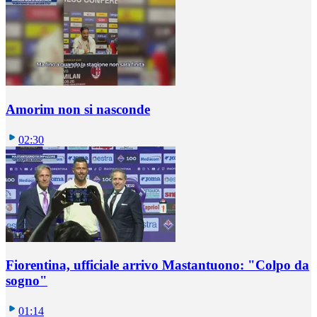
Amorim non si nasconde
02:30
Fiorentina, ufficiale arrivo Mastantuono: "Colpo da
sogno"
01:14