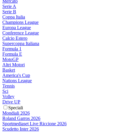
Mercato
Serie A
Serie B
Coppa Italia
Champions League
Europa League
Conference League
Calcio Estero
Supercoppa Italiana
Formula 1
Formula E
MotoGP
Altri Motori
Basket
America's Cup
Nations League
Tennis
Sci
Volley
Drive UP
Speciali
Mondiali 2026
Roland Garros 2026
Sportmediaset Live Riccione 2026
Scudetto Inter 2026