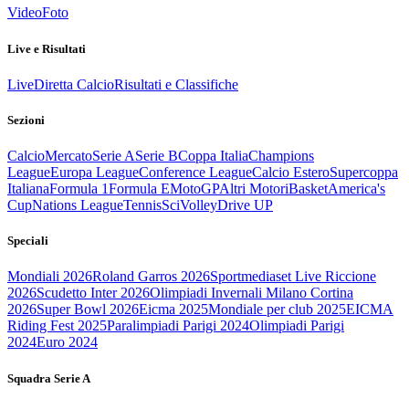
Video
Foto
Live e Risultati
Live
Diretta Calcio
Risultati e Classifiche
Sezioni
Calcio
Mercato
Serie A
Serie B
Coppa Italia
Champions
League
Europa League
Conference League
Calcio Estero
Supercoppa
Italiana
Formula 1
Formula E
MotoGP
Altri Motori
Basket
America's
Cup
Nations League
Tennis
Sci
Volley
Drive UP
Speciali
Mondiali 2026
Roland Garros 2026
Sportmediaset Live Riccione
2026
Scudetto Inter 2026
Olimpiadi Invernali Milano Cortina
2026
Super Bowl 2026
Eicma 2025
Mondiale per club 2025
EICMA
Riding Fest 2025
Paralimpiadi Parigi 2024
Olimpiadi Parigi
2024
Euro 2024
Squadra Serie A