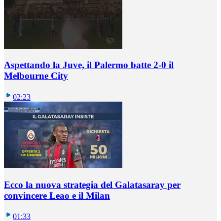
Aspettando la Juve, il Palermo batte 2-0 il
Melbourne City
02:23
Ecco la nuova strategia del Galatasaray per
convincere Leao e il Milan
01:33