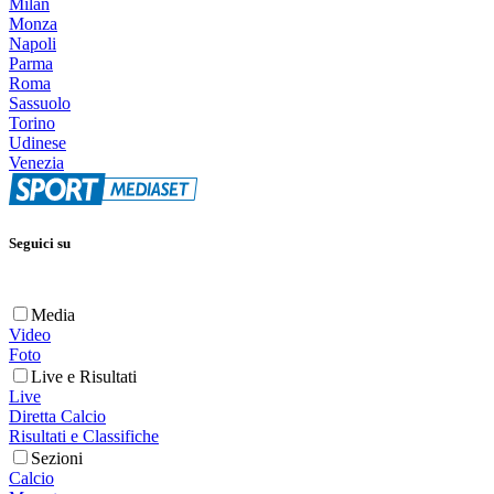
Milan
Monza
Napoli
Parma
Roma
Sassuolo
Torino
Udinese
Venezia
Seguici su
Media
Video
Foto
Live e Risultati
Live
Diretta Calcio
Risultati e Classifiche
Sezioni
Calcio