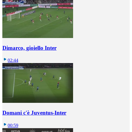
Dimarco, gioiello Inter
02:44
Domani c'è Juventus-Inter
00:59