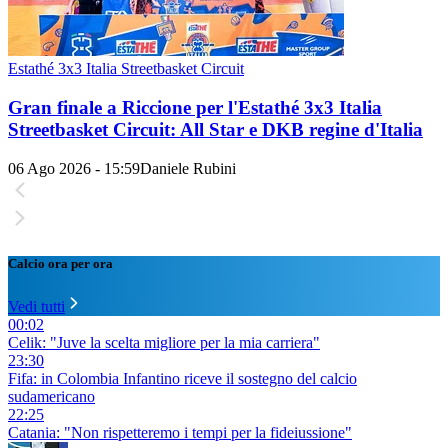
Estathé 3x3 Italia Streetbasket Circuit
Gran finale a Riccione per l'Estathé 3x3 Italia
Streetbasket Circuit: All Star e DKB regine d'Italia
06 Ago 2026 - 15:59
Daniele Rubini
Calcio ora per ora
Vedi tutti
00:02
Celik: "Juve la scelta migliore per la mia carriera"
23:30
Fifa: in Colombia Infantino riceve il sostegno del calcio
sudamericano
22:25
Catania: "Non rispetteremo i tempi per la fideiussione"