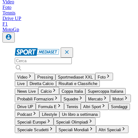
Video
Foto
Tennis
Drive UP
F1
MotoGp
Video
Pressing
Sportmediaset XXL
Foto
Live
Diretta Calcio
Risultati e Classifiche
News Live
Calcio
Coppa Italia
Supercoppa Italiana
Probabili Formazioni
Squadre
Mercato
Motori
Drive UP
Formula E
Tennis
Altri Sport
Sondaggi
Podcast
Lifestyle
Un libro a settimana
Speciali Europei
Speciali Olimpiadi
Speciale Scudetti
Speciali Mondiali
Altri Speciali