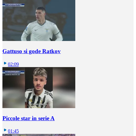
Gattuso si gode Ratkov
02:09
Piccole star in serie A
01:45