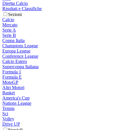
Diretta Calcio
Risultati e Classifiche
Sezioni
Calcio
Mercato
Serie A
Serie B
Coppa Italia
Champions League
Europa League
Conference League
Calcio Estero
Supercoppa Italiana
Formula 1
Formula E
MotoGP
Altri Motori
Basket
America's Cup
Nations League
Tennis
Sci
Volley
Drive UP
Speciali