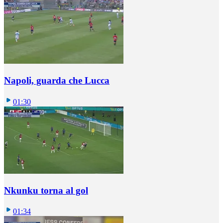
Napoli, guarda che Lucca
01:30
Nkunku torna al gol
01:34