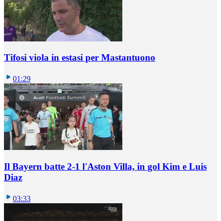
Tifosi viola in estasi per Mastantuono
01:29
Il Bayern batte 2-1 l'Aston Villa, in gol Kim e Luis
Diaz
03:33