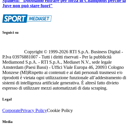
Spalletti: "Dobbiamo entrare per forza in Champions perché la
Juve non può stare fuori"
Seguici su
Copyright © 1999-
2026
RTI S.p.A. Business Digital -
P.Iva 03976881007 - Tutti i diritti riservati - Per la pubblicità
Mediamond S.p.A. - RTI S.p.A., Mediaset N.V., sede legale
Amsterdam (Paesi Bassi) - Uffici Viale Europa 46, 20093 Cologno
Monzese (MI)
Rispetto ai contenuti e ai dati personali trasmessi e/o
riprodotti è vietata ogni utilizzazione funzionale all’addestramento di
sistemi di intelligenza artificiale generativa. È altresì fatto divieto
espresso di utilizzare mezzi automatizzati di data scraping.
Legal
Corporate
Privacy Policy
Cookie Policy
Media