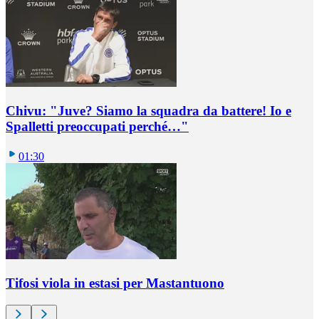
Chivu: "Juve? Siamo la squadra da battere! Io e
Spalletti preoccupati perché…"
01:30
Tifosi viola in estasi per Mastantuono