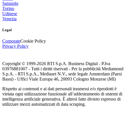
Sassuolo
Torino
Udinese
Venezia
Legal
Corporate
Cookie Policy
Privacy Policy
Copyright © 1999-
2026
RTI S.p.A. Business Digital - P.Iva
03976881007 - Tutti i diritti riservati - Per la pubblicità Mediamond
S.p.A. - RTI S.p.A., Mediaset N.V., sede legale Amsterdam (Paesi
Bassi) - Uffici Viale Europa 46, 20093 Cologno Monzese (MI)
Rispetto ai contenuti e ai dati personali trasmessi e/o riprodotti è
vietata ogni utilizzazione funzionale all’addestramento di sistemi di
intelligenza artificiale generativa. È altresì fatto divieto espresso di
utilizzare mezzi automatizzati di data scraping.