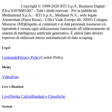
Copyright © 1999-
2026
RTI S.p.A. Business Digital -
P.Iva 03976881007 - Tutti i diritti riservati - Per la pubblicità
Mediamond S.p.A. - RTI S.p.A., Mediaset N.V., sede legale
Amsterdam (Paesi Bassi) - Uffici Viale Europa 46, 20093 Cologno
Monzese (MI)
Rispetto ai contenuti e ai dati personali trasmessi e/o
riprodotti è vietata ogni utilizzazione funzionale all’addestramento di
sistemi di intelligenza artificiale generativa. È altresì fatto divieto
espresso di utilizzare mezzi automatizzati di data scraping.
Legal
Corporate
Privacy Policy
Cookie Policy
Media
Video
Foto
Live e Risultati
Live
Diretta Calcio
Risultati e Classifiche
Sezioni