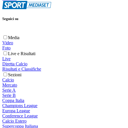
Seguici su
Media
Video
Foto
Live e Risultati
Live
Diretta Calcio
Risultati e Classifiche
Sezioni
Calcio
Mercato
Serie A
Serie B
Coppa Italia
Champions League
Europa League
Conference League
Calcio Estero
Supercoppa Italiana