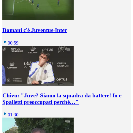
Domani c'è Juventus-Inter
00:59
Chivu: "Juve? Siamo la squadra da battere! Io e
Spalletti preoccupati perché…"
01:30