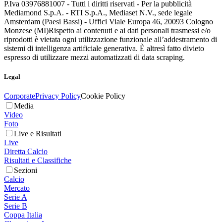
P.Iva 03976881007 - Tutti i diritti riservati - Per la pubblicità
Mediamond S.p.A. - RTI S.p.A., Mediaset N.V., sede legale
Amsterdam (Paesi Bassi) - Uffici Viale Europa 46, 20093 Cologno
Monzese (MI)
Rispetto ai contenuti e ai dati personali trasmessi e/o
riprodotti è vietata ogni utilizzazione funzionale all’addestramento di
sistemi di intelligenza artificiale generativa. È altresì fatto divieto
espresso di utilizzare mezzi automatizzati di data scraping.
Legal
Corporate
Privacy Policy
Cookie Policy
Media
Video
Foto
Live e Risultati
Live
Diretta Calcio
Risultati e Classifiche
Sezioni
Calcio
Mercato
Serie A
Serie B
Coppa Italia