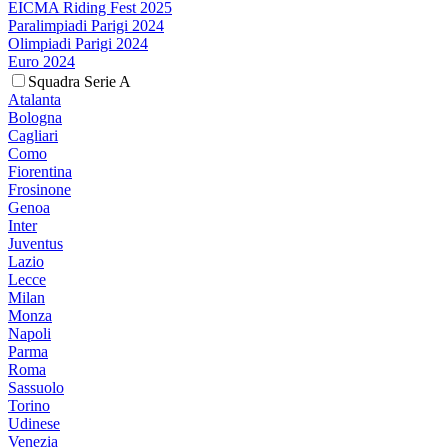
EICMA Riding Fest 2025
Paralimpiadi Parigi 2024
Olimpiadi Parigi 2024
Euro 2024
Squadra Serie A
Atalanta
Bologna
Cagliari
Como
Fiorentina
Frosinone
Genoa
Inter
Juventus
Lazio
Lecce
Milan
Monza
Napoli
Parma
Roma
Sassuolo
Torino
Udinese
Venezia