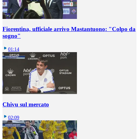
Fiorentina, ufficiale arrivo Mastantuono: "Colpo da
sogno"
01:14
Chivu sul mercato
02:09