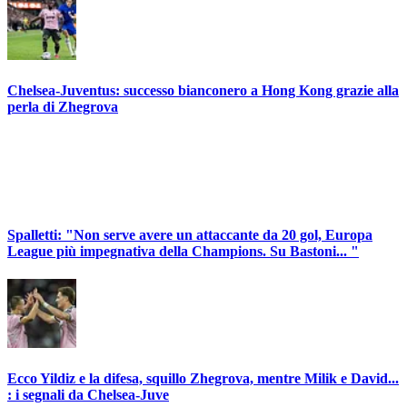
Chelsea-Juventus: successo bianconero a Hong Kong grazie alla
perla di Zhegrova
Spalletti: "Non serve avere un attaccante da 20 gol, Europa
League più impegnativa della Champions. Su Bastoni... "
Ecco Yildiz e la difesa, squillo Zhegrova, mentre Milik e David...
: i segnali da Chelsea-Juve