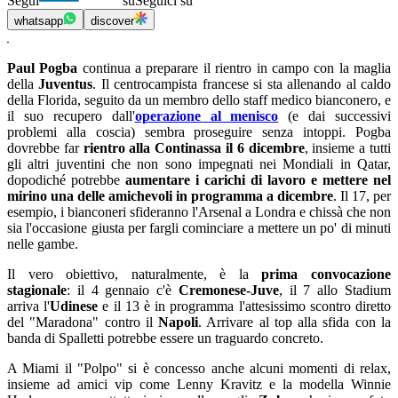
Segui
su
Seguici su
whatsapp
discover
Paul Pogba
continua a preparare il rientro in campo con la maglia
della
Juventus
. Il centrocampista francese si sta allenando al caldo
della Florida, seguito da un membro dello staff medico bianconero, e
il suo recupero dall'
operazione al menisco
(e dai successivi
problemi alla coscia) sembra proseguire senza intoppi. Pogba
dovrebbe far
rientro alla Continassa il 6 dicembre
, insieme a tutti
gli altri juventini che non sono impegnati nei Mondiali in Qatar,
dopodiché potrebbe
aumentare i carichi di lavoro e mettere nel
mirino una delle amichevoli in programma a dicembre
. Il 17, per
esempio, i bianconeri sfideranno l'Arsenal a Londra e chissà che non
sia l'occasione giusta per fargli cominciare a mettere un po' di minuti
nelle gambe.
Il vero obiettivo, naturalmente, è la
prima convocazione
stagionale
: il 4 gennaio c'è
Cremonese-Juve
, il 7 allo Stadium
arriva l'
Udinese
e il 13 è in programma l'attesissimo scontro diretto
del "Maradona" contro il
Napoli
. Arrivare al top alla sfida con la
banda di Spalletti potrebbe essere un traguardo concreto.
A Miami il "Polpo" si è concesso anche alcuni momenti di relax,
insieme ad amici vip come Lenny Kravitz e la modella Winnie