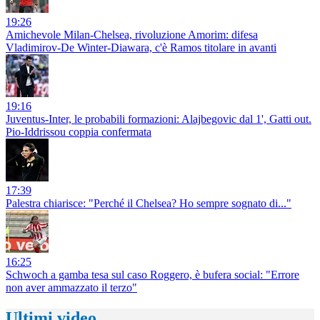
19:26
Amichevole Milan-Chelsea, rivoluzione Amorim: difesa
Vladimirov-De Winter-Diawara, c'è Ramos titolare in avanti
19:16
Juventus-Inter, le probabili formazioni: Alajbegovic dal 1', Gatti out.
Pio-Iddrissou coppia confermata
17:39
Palestra chiarisce: "Perché il Chelsea? Ho sempre sognato di..."
16:25
Schwoch a gamba tesa sul caso Roggero, è bufera social: "Errore
non aver ammazzato il terzo"
Ultimi video