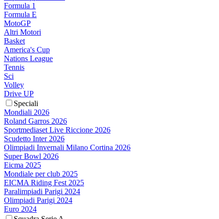
Formula 1
Formula E
MotoGP
Altri Motori
Basket
America's Cup
Nations League
Tennis
Sci
Volley
Drive UP
Speciali
Mondiali 2026
Roland Garros 2026
Sportmediaset Live Riccione 2026
Scudetto Inter 2026
Olimpiadi Invernali Milano Cortina 2026
Super Bowl 2026
Eicma 2025
Mondiale per club 2025
EICMA Riding Fest 2025
Paralimpiadi Parigi 2024
Olimpiadi Parigi 2024
Euro 2024
Squadra Serie A