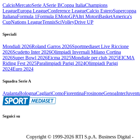
Calcio
Mercato
Serie A
Serie B
Coppa Italia
Champions
League
Europa League
Conference League
Calcio Estero
Supercoppa
Italiana
Formula 1
Formula E
MotoGP
Altri Motori
Basket
America's
Cup
Nations League
Tennis
Sci
Volley
Drive UP
Speciali
Mondiali 2026
Roland Garros 2026
Sportmediaset Live Riccione
2026
Scudetto Inter 2026
Olimpiadi Invernali Milano Cortina
2026
Super Bowl 2026
Eicma 2025
Mondiale per club 2025
EICMA
Riding Fest 2025
Paralimpiadi Parigi 2024
Olimpiadi Parigi
2024
Euro 2024
Squadra Serie A
Atalanta
Bologna
Cagliari
Como
Fiorentina
Frosinone
Genoa
Inter
Juvent
Seguici su
Copyright © 1999-
2026
RTI S.p.A. Business Digital -