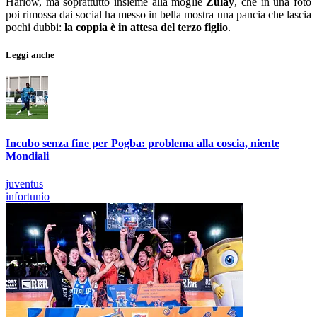
Harlow, ma soprattutto insieme alla moglie
Zulay
, che in una foto
poi rimossa dai social ha messo in bella mostra una pancia che lascia
pochi dubbi:
la coppia è in attesa del terzo figlio
.
Leggi anche
Incubo senza fine per Pogba: problema alla coscia, niente
Mondiali
juventus
infortunio