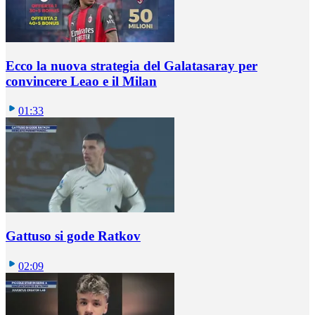
Ecco la nuova strategia del Galatasaray per
convincere Leao e il Milan
01:33
Gattuso si gode Ratkov
02:09