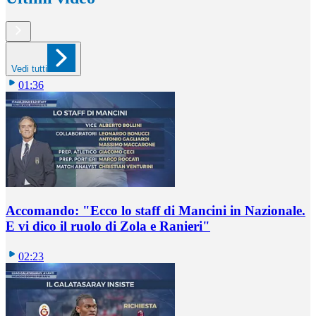
Vedi tutti
01:36
Accomando: "Ecco lo staff di Mancini in Nazionale.
E vi dico il ruolo di Zola e Ranieri"
02:23