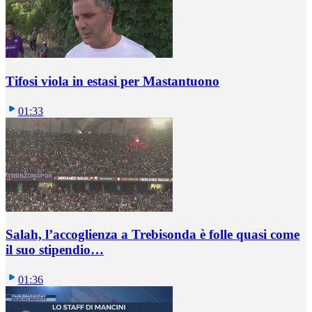
Tifosi viola in estasi per Mastantuono
01:33
Salah, l’accoglienza a Trebisonda è folle quasi come
il suo stipendio…
01:36