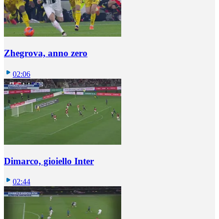
Zhegrova, anno zero
02:06
Dimarco, gioiello Inter
02:44