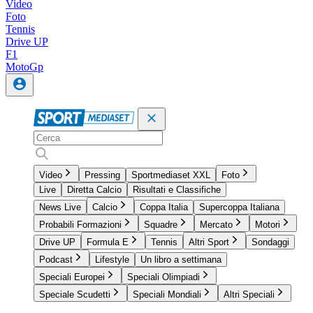
Video
Foto
Tennis
Drive UP
F1
MotoGp
Video
Pressing
Sportmediaset XXL
Foto
Live
Diretta Calcio
Risultati e Classifiche
News Live
Calcio
Coppa Italia
Supercoppa Italiana
Probabili Formazioni
Squadre
Mercato
Motori
Drive UP
Formula E
Tennis
Altri Sport
Sondaggi
Podcast
Lifestyle
Un libro a settimana
Speciali Europei
Speciali Olimpiadi
Speciale Scudetti
Speciali Mondiali
Altri Speciali