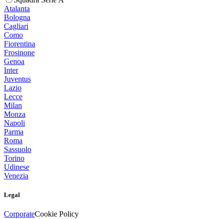
Atalanta
Bologna
Cagliari
Como
Fiorentina
Frosinone
Genoa
Inter
Juventus
Lazio
Lecce
Milan
Monza
Napoli
Parma
Roma
Sassuolo
Torino
Udinese
Venezia
Legal
Corporate
Cookie Policy