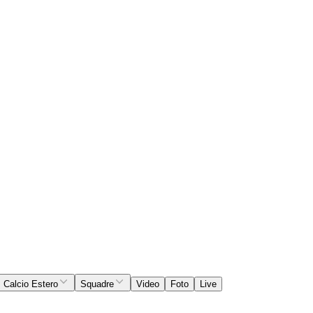
Calcio Estero
Squadre
Video
Foto
Live