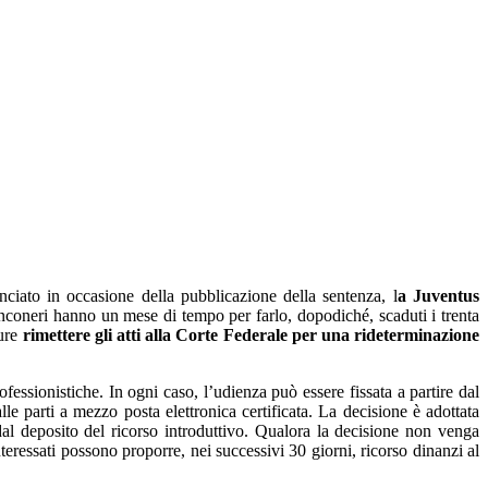
iato in occasione della pubblicazione della sentenza, l
a Juventus
ianconeri hanno un mese di tempo per farlo, dopodiché, scaduti i trenta
ure
rimettere gli atti alla Corte Federale per una rideterminazione
fessionistiche. In ogni caso, l’udienza può essere fissata a partire dal
e parti a mezzo posta elettronica certificata. La decisione è adottata
dal deposito del ricorso introduttivo. Qualora la decisione non venga
interessati possono proporre, nei successivi 30 giorni, ricorso dinanzi al