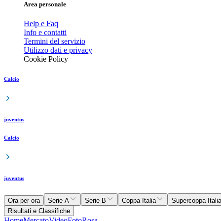
Area personale
Help e Faq
Info e contatti
Termini del servizio
Utilizzo dati e privacy
Cookie Policy
Calcio
juventus
Calcio
juventus
Ora per ora
Serie A
Serie B
Coppa Italia
Supercoppa Itali
Risultati e Classifiche
Home
Mercato
Video
Foto
Rosa