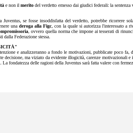
ità
e non il
merito
del verdetto emesso dai giudici federali: la sentenza 
a Juventus, se fosse insoddisfatta del verdetto, potrebbe ricorrere so
ttenere una
deroga alla Figc
, con la quale si autorizza l'interessato a riv
compromissoria
, ovvero quella norma che impone ai tesserati di rinunciar
sti dalla Federazione stessa.
ICITÀ"
ttenzione e analizzeranno a fondo le motivazioni, pubblicate poco fa, 
te decisione, ma viziato da evidente illogicità, carenze motivazionali e i
. La fondatezza delle ragioni della Juventus sarà fatta valere con fermez