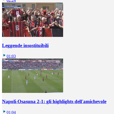
02:24
Leggende insostituibili
01:03
Napoli-Osasuna 2-1: gli highlights dell'amichevole
01:04