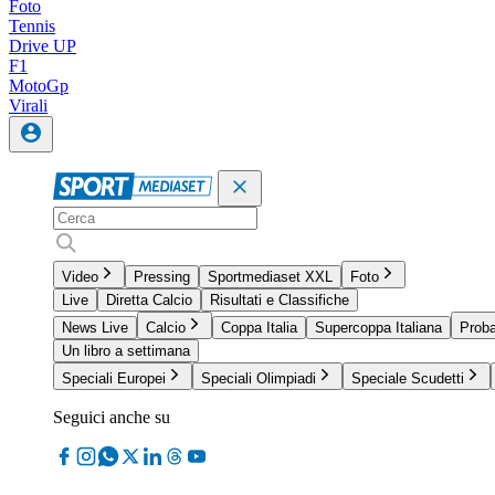
Foto
Tennis
Drive UP
F1
MotoGp
Virali
Video
Pressing
Sportmediaset XXL
Foto
Live
Diretta Calcio
Risultati e Classifiche
News Live
Calcio
Coppa Italia
Supercoppa Italiana
Proba
Un libro a settimana
Speciali Europei
Speciali Olimpiadi
Speciale Scudetti
Seguici anche su