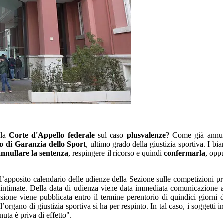
lla
Corte d'Appello federale
sul caso
plusvalenze
? Come già annunc
io di Garanzia dello Sport
, ultimo grado della giustizia sportiva. I b
annullare la sentenza
, respingere il ricorso e quindi
confermarla
, opp
l’apposito calendario delle udienze della Sezione sulle competizioni pro
 intimate. Della data di udienza viene data immediata comunicazione all
ione viene pubblicata entro il termine perentorio di quindici giorni 
’organo di giustizia sportiva si ha per respinto. In tal caso, i soggetti 
ta è priva di effetto".