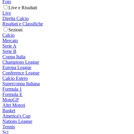
Foto
Live e Risultati
Live
Diretta Calcio
Risultati e Classifiche
Sezioni
Calcio
Mercato
Serie A
Serie B
Coppa Italia
Champions League
Europa League
Conference League
Calcio Estero
Supercoppa Italiana
Formula 1
Formula E
MotoGP
Altri Motori
Basket
America's Cup
Nations League
Tennis
Sci