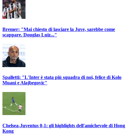
Bremer: "Mai chiesto di lasciare la Juve, sarebbe come
scappare. Douglas Luiz..."
Spalletti: "L'Inter è stata più squadra di noi, felice di Kolo
Muani e Alajbegovic"
Chelsea-Juventus 0-1: gli highlights dell'amichevole di Hong
Kong