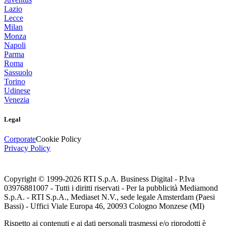
Lazio
Lecce
Milan
Monza
Napoli
Parma
Roma
Sassuolo
Torino
Udinese
Venezia
Legal
Corporate
Cookie Policy
Privacy Policy
Copyright © 1999-
2026
RTI S.p.A. Business Digital - P.Iva
03976881007 - Tutti i diritti riservati - Per la pubblicità Mediamond
S.p.A. - RTI S.p.A., Mediaset N.V., sede legale Amsterdam (Paesi
Bassi) - Uffici Viale Europa 46, 20093 Cologno Monzese (MI)
Rispetto ai contenuti e ai dati personali trasmessi e/o riprodotti è