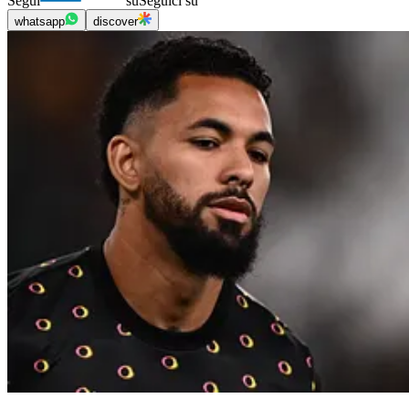
Segui
su
Seguici su
whatsapp
discover