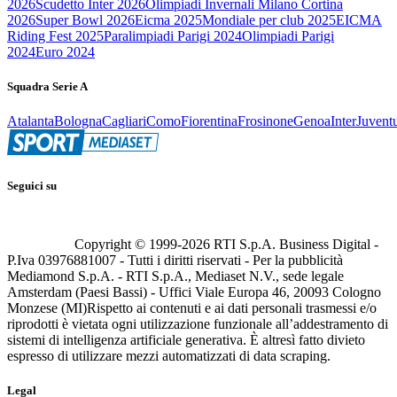
2026
Scudetto Inter 2026
Olimpiadi Invernali Milano Cortina
2026
Super Bowl 2026
Eicma 2025
Mondiale per club 2025
EICMA
Riding Fest 2025
Paralimpiadi Parigi 2024
Olimpiadi Parigi
2024
Euro 2024
Squadra Serie A
Atalanta
Bologna
Cagliari
Como
Fiorentina
Frosinone
Genoa
Inter
Juvent
Seguici su
Copyright © 1999-
2026
RTI S.p.A. Business Digital -
P.Iva 03976881007 - Tutti i diritti riservati - Per la pubblicità
Mediamond S.p.A. - RTI S.p.A., Mediaset N.V., sede legale
Amsterdam (Paesi Bassi) - Uffici Viale Europa 46, 20093 Cologno
Monzese (MI)
Rispetto ai contenuti e ai dati personali trasmessi e/o
riprodotti è vietata ogni utilizzazione funzionale all’addestramento di
sistemi di intelligenza artificiale generativa. È altresì fatto divieto
espresso di utilizzare mezzi automatizzati di data scraping.
Legal