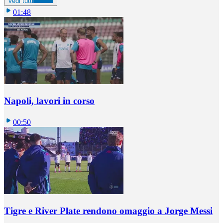
Vedi tutti
01:48
Napoli, lavori in corso
00:50
Tigre e River Plate rendono omaggio a Jorge Messi