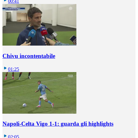
00:41
Chivu incontentabile
01:25
Napoli-Celta Vigo 1-1: guarda gli highlights
02:05