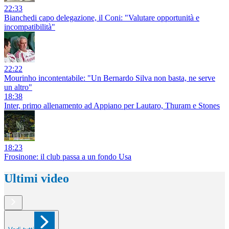
22:33
Bianchedi capo delegazione, il Coni: "Valutare opportunità e
incompatibilità"
22:22
Mourinho incontentabile: "Un Bernardo Silva non basta, ne serve
un altro"
18:38
Inter, primo allenamento ad Appiano per Lautaro, Thuram e Stones
18:23
Frosinone: il club passa a un fondo Usa
Ultimi video