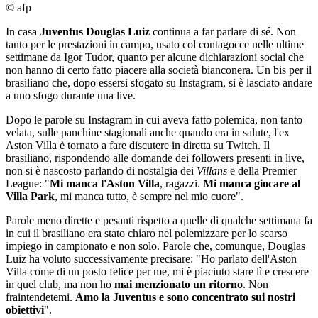
© afp
In casa
Juventus
Douglas
Luiz
continua a far parlare di sé. Non
tanto per le prestazioni in campo, usato col contagocce nelle ultime
settimane da Igor Tudor, quanto per alcune dichiarazioni social che
non hanno di certo fatto piacere alla società bianconera. Un bis per il
brasiliano che, dopo essersi sfogato su Instagram, si è lasciato andare
a uno sfogo durante una live.
Dopo le parole su Instagram in cui aveva fatto polemica, non tanto
velata, sulle panchine stagionali anche quando era in salute, l'ex
Aston Villa è tornato a fare discutere in diretta su Twitch. Il
brasiliano, rispondendo alle domande dei followers presenti in live,
non si è nascosto parlando di nostalgia dei
Villans
e della Premier
League: "
Mi manca l'Aston Villa
, ragazzi.
Mi manca giocare al
Villa Park
, mi manca tutto, è sempre nel mio cuore".
Parole meno dirette e pesanti rispetto a quelle di qualche settimana fa
in cui il brasiliano era stato chiaro nel polemizzare per lo scarso
impiego in campionato e non solo. Parole che, comunque, Douglas
Luiz ha voluto successivamente precisare: "Ho parlato dell'Aston
Villa come di un posto felice per me, mi è piaciuto stare lì e crescere
in quel club, ma non ho
mai menzionato un ritorno
. Non
fraintendetemi.
Amo la Juventus e sono concentrato sui nostri
obiettivi
".