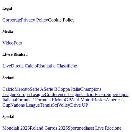
Legal
Corporate
Privacy Policy
Cookie Policy
Media
Video
Foto
Live e Risultati
Live
Diretta Calcio
Risultati e Classifiche
Sezioni
Calcio
Mercato
Serie A
Serie B
Coppa Italia
Champions
League
Europa League
Conference League
Calcio Estero
Supercoppa
Italiana
Formula 1
Formula E
MotoGP
Altri Motori
Basket
America's
Cup
Nations League
Tennis
Sci
Volley
Drive UP
Speciali
Mondiali 2026
Roland Garros 2026
Sportmediaset Live Riccione