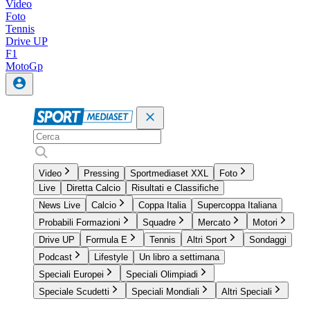
Video
Foto
Tennis
Drive UP
F1
MotoGp
Video
Pressing
Sportmediaset XXL
Foto
Live
Diretta Calcio
Risultati e Classifiche
News Live
Calcio
Coppa Italia
Supercoppa Italiana
Probabili Formazioni
Squadre
Mercato
Motori
Drive UP
Formula E
Tennis
Altri Sport
Sondaggi
Podcast
Lifestyle
Un libro a settimana
Speciali Europei
Speciali Olimpiadi
Speciale Scudetti
Speciali Mondiali
Altri Speciali