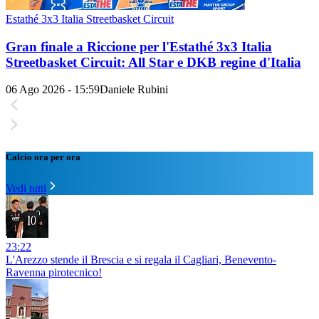
Estathé 3x3 Italia Streetbasket Circuit
Gran finale a Riccione per l'Estathé 3x3 Italia
Streetbasket Circuit: All Star e DKB regine d'Italia
06 Ago 2026 - 15:59
Daniele Rubini
Calcio ora per ora
Vedi tutti
23:22
L'Arezzo stende il Brescia e si regala il Cagliari, Benevento-
Ravenna pirotecnico!