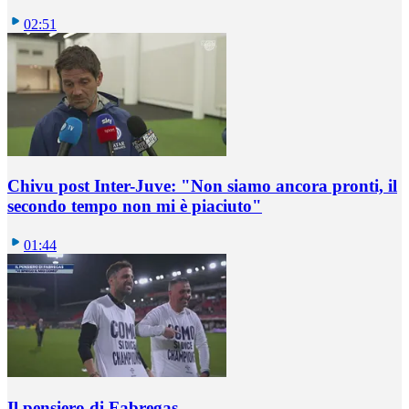
02:51
Chivu post Inter-Juve: "Non siamo ancora pronti, il
secondo tempo non mi è piaciuto"
01:44
Il pensiero di Fabregas