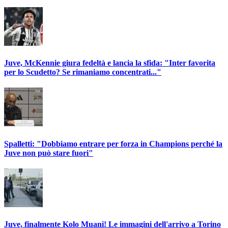
Juve, McKennie giura fedeltà e lancia la sfida: "Inter favorita
per lo Scudetto? Se rimaniamo concentrati..."
Spalletti: "Dobbiamo entrare per forza in Champions perché la
Juve non può stare fuori"
Juve, finalmente Kolo Muani! Le immagini dell'arrivo a Torino