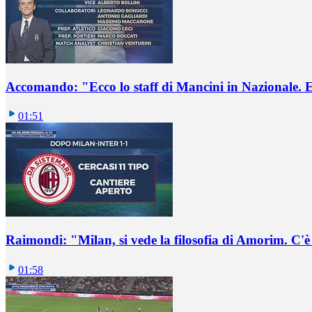
Accomando: "Ecco lo staff di Mancini in Nazionale. E 
01:51
Raimondi: "Milan, si vede la filosofia di Amorim. C'
01:58