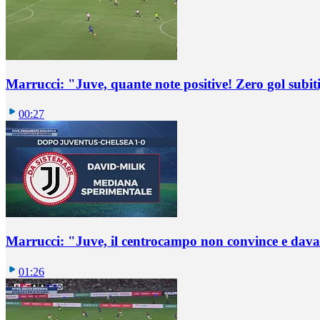
Marrucci: "Juve, quante note positive! Zero gol subiti,
00:27
Marrucci: "Juve, il centrocampo non convince e dava
01:26