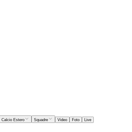
Calcio Estero
Squadre
Video
Foto
Live