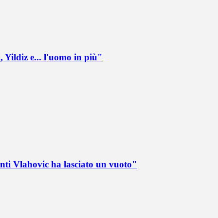
 Yildiz e... l'uomo in più"
nti Vlahovic ha lasciato un vuoto"