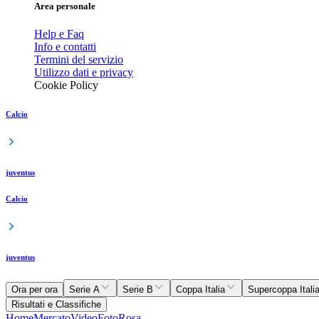
Area personale
Help e Faq
Info e contatti
Termini del servizio
Utilizzo dati e privacy
Cookie Policy
Calcio
juventus
Calcio
juventus
Ora per ora
Serie A
Serie B
Coppa Italia
Supercoppa Itali
Risultati e Classifiche
Home
Mercato
Video
Foto
Rosa