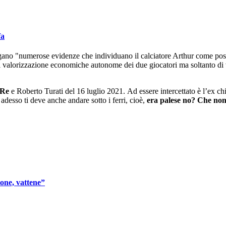
fa
ano "numerose evidenze che individuano il calciatore Arthur come possib
i valorizzazione economiche autonome dei due giocatori ma soltanto di va
 Re
e Roberto Turati del 16 luglio 2021. Ad essere intercettato è l’ex c
adesso ti deve anche andare sotto i ferri, cioè,
era palese no? Che non 
ione, vattene”