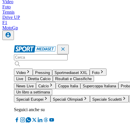
Video
Foto
Tennis
Drive UP
F1
MotoGp
Video
Pressing
Sportmediaset XXL
Foto
Live
Diretta Calcio
Risultati e Classifiche
News Live
Calcio
Coppa Italia
Supercoppa Italiana
Proba
Un libro a settimana
Speciali Europei
Speciali Olimpiadi
Speciale Scudetti
Seguici anche su