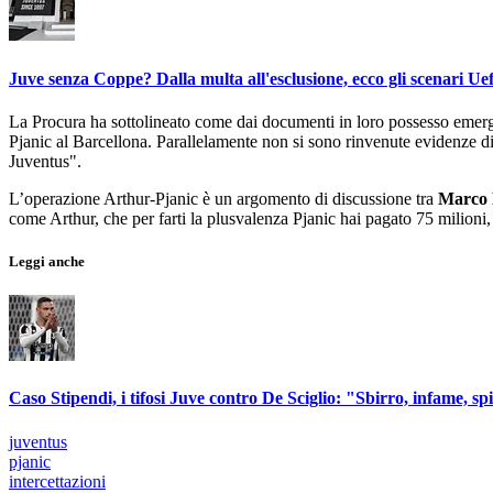
Juve senza Coppe? Dalla multa all'esclusione, ecco gli scenari Ue
La Procura ha sottolineato come dai documenti in loro possesso emerg
Pjanic al Barcellona. Parallelamente non si sono rinvenute evidenze d
Juventus".
L’operazione Arthur-Pjanic è un argomento di discussione tra
Marco
come Arthur, che per farti la plusvalenza Pjanic hai pagato 75 milioni, 
Leggi anche
Caso Stipendi, i tifosi Juve contro De Sciglio: "Sbirro, infame, sp
juventus
pjanic
intercettazioni