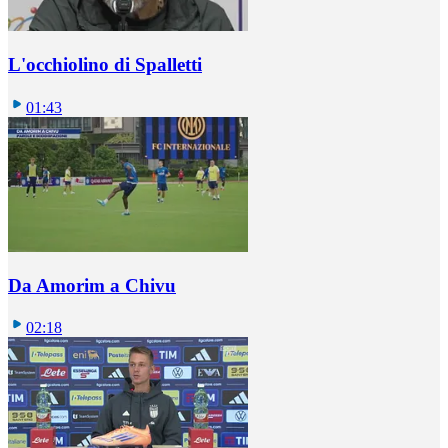
L'occhiolino di Spalletti
01:43
Da Amorim a Chivu
02:18