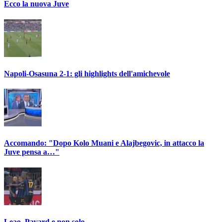
Ecco la nuova Juve
Napoli-Osasuna 2-1: gli highlights dell'amichevole
Accomando: "Dopo Kolo Muani e Alajbegovic, in attacco la
Juve pensa a…"
Leao, Pavard e non solo