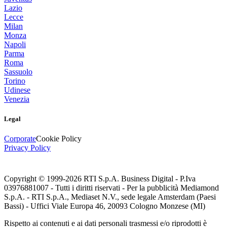
Lazio
Lecce
Milan
Monza
Napoli
Parma
Roma
Sassuolo
Torino
Udinese
Venezia
Legal
Corporate
Cookie Policy
Privacy Policy
Copyright © 1999-
2026
RTI S.p.A. Business Digital - P.Iva
03976881007 - Tutti i diritti riservati - Per la pubblicità Mediamond
S.p.A. - RTI S.p.A., Mediaset N.V., sede legale Amsterdam (Paesi
Bassi) - Uffici Viale Europa 46, 20093 Cologno Monzese (MI)
Rispetto ai contenuti e ai dati personali trasmessi e/o riprodotti è