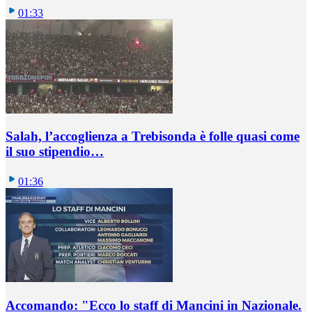
01:33
Salah, l’accoglienza a Trebisonda è folle quasi come
il suo stipendio…
01:36
Accomando: "Ecco lo staff di Mancini in Nazionale.