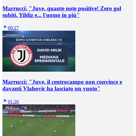
Marrucci: "Juve, quante note positive! Zero gol
subiti, Yildiz e... l'uomo in più"
00:27
Marrucci: "Juve, il centrocampo non convince e
davanti Vlahovic ha lasciato un vuoto"
01:26