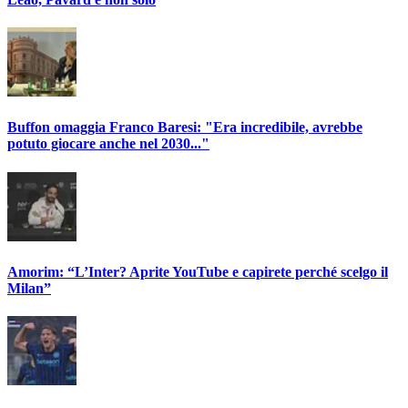
Buffon omaggia Franco Baresi: "Era incredibile, avrebbe
potuto giocare anche nel 2030..."
Amorim: “L’Inter? Aprite YouTube e capirete perché scelgo il
Milan”