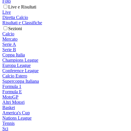
Foto
Live e Risultati
Live
Diretta Calcio
Risultati e Classifiche
Sezioni
Calcio
Mercato
Serie A
Serie B
Coppa Italia
Champions League
Europa League
Conference League
Calcio Estero
Supercoppa Italiana
Formula 1
Formula E
MotoGP
Altri Motori
Basket
America's Cup
Nations League
Tennis
Sci