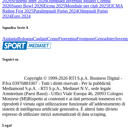
2026
Scudetto Inter 2026
Olimpiadi Invernali Milano Cortina
2026
Super Bowl 2026
Eicma 2025
Mondiale per club 2025
EICMA
Riding Fest 2025
Paralimpiadi Parigi 2024
Olimpiadi Parigi
2024
Euro 2024
Squadra Serie A
Atalanta
Bologna
Cagliari
Como
Fiorentina
Frosinone
Genoa
Inter
Juvent
Seguici su
Copyright © 1999-
2026
RTI S.p.A. Business Digital -
P.Iva 03976881007 - Tutti i diritti riservati - Per la pubblicità
Mediamond S.p.A. - RTI S.p.A., Mediaset N.V., sede legale
Amsterdam (Paesi Bassi) - Uffici Viale Europa 46, 20093 Cologno
Monzese (MI)
Rispetto ai contenuti e ai dati personali trasmessi e/o
riprodotti è vietata ogni utilizzazione funzionale all’addestramento di
sistemi di intelligenza artificiale generativa. È altresì fatto divieto
espresso di utilizzare mezzi automatizzati di data scraping.
Legal