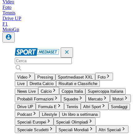
Video
Foto
Tennis
Drive UP
F1
MotoGp
Video
Pressing
Sportmediaset XXL
Foto
Live
Diretta Calcio
Risultati e Classifiche
News Live
Calcio
Coppa Italia
Supercoppa Italiana
Probabili Formazioni
Squadre
Mercato
Motori
Drive UP
Formula E
Tennis
Altri Sport
Sondaggi
Podcast
Lifestyle
Un libro a settimana
Speciali Europei
Speciali Olimpiadi
Speciale Scudetti
Speciali Mondiali
Altri Speciali