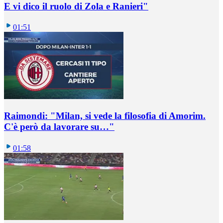
E vi dico il ruolo di Zola e Ranieri"
01:51
Raimondi: "Milan, si vede la filosofia di Amorim.
C'è però da lavorare su…"
01:58