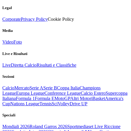
Legal
Corporate
Privacy Policy
Cookie Policy
Media
Video
Foto
Live e Risultati
Live
Diretta Calcio
Risultati e Classifiche
Sezioni
Calcio
Mercato
Serie A
Serie B
Coppa Italia
Champions
League
Europa League
Conference League
Calcio Estero
Supercoppa
Italiana
Formula 1
Formula E
MotoGP
Altri Motori
Basket
America's
Cup
Nations League
Tennis
Sci
Volley
Drive UP
Speciali
Mondiali 2026
Roland Garros 2026
Sportmediaset Live Riccione