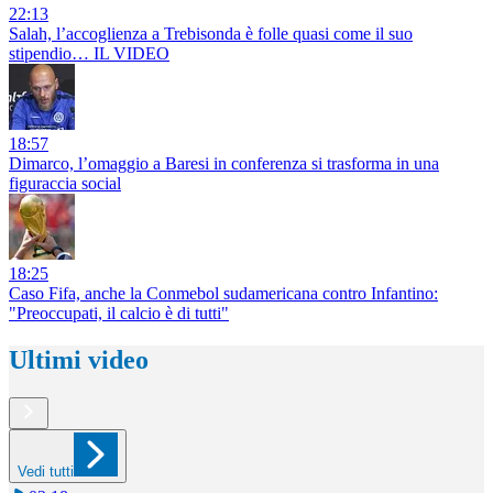
22:13
Salah, l’accoglienza a Trebisonda è folle quasi come il suo
stipendio… IL VIDEO
18:57
Dimarco, l’omaggio a Baresi in conferenza si trasforma in una
figuraccia social
18:25
Caso Fifa, anche la Conmebol sudamericana contro Infantino:
"Preoccupati, il calcio è di tutti"
Ultimi video
Vedi tutti