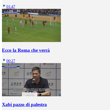
01:47
Ecco la Roma che verrà
00:27
Xabi pazzo di palestra