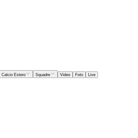
Calcio Estero
Squadre
Video
Foto
Live