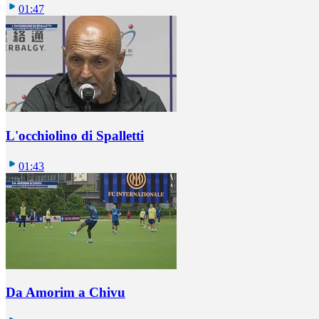
01:47
L'occhiolino di Spalletti
01:43
Da Amorim a Chivu