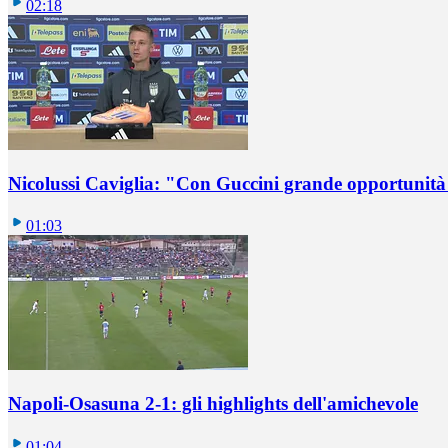
02:18
Nicolussi Caviglia: "Con Guccini grande opportunità 
01:03
Napoli-Osasuna 2-1: gli highlights dell'amichevole
01:04