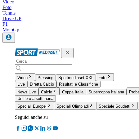
Video
Foto
Tennis
Drive UP
F1
MotoGp
Video
Pressing
Sportmediaset XXL
Foto
Live
Diretta Calcio
Risultati e Classifiche
News Live
Calcio
Coppa Italia
Supercoppa Italiana
Proba
Un libro a settimana
Speciali Europei
Speciali Olimpiadi
Speciale Scudetti
Seguici anche su