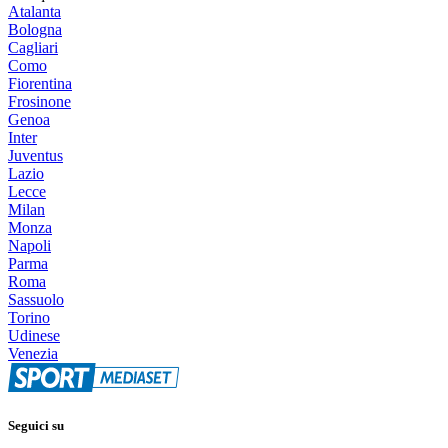
Atalanta
Bologna
Cagliari
Como
Fiorentina
Frosinone
Genoa
Inter
Juventus
Lazio
Lecce
Milan
Monza
Napoli
Parma
Roma
Sassuolo
Torino
Udinese
Venezia
Seguici su