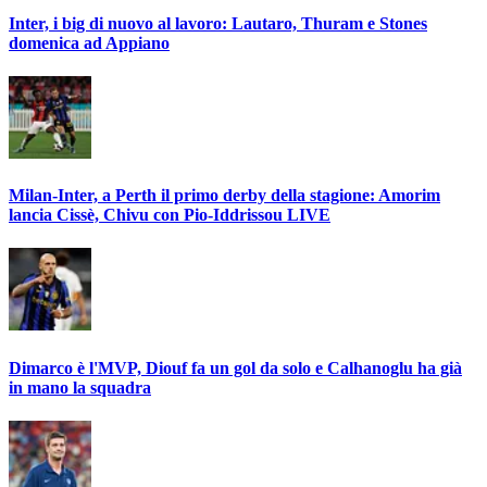
Inter, i big di nuovo al lavoro: Lautaro, Thuram e Stones
domenica ad Appiano
Milan-Inter, a Perth il primo derby della stagione: Amorim
lancia Cissè, Chivu con Pio-Iddrissou LIVE
Dimarco è l'MVP, Diouf fa un gol da solo e Calhanoglu ha già
in mano la squadra