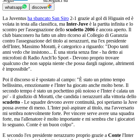
Segui
su
Seguici su
whatsapp
discover
La Juventus
ha sbancato San Siro
2-1 grazie al gol di Higuain ed è
volata in testa alla classifica, ma
Inter-Juve
è la partita infinita e lo
scontro per l'assegnazione dello
scudetto 2006
è ancora aperto. Il
club bianconero ha fatto un altro ricorso al Collegio di Garanzia
contro l'assegnazione del titolo ai nerazzurri, ma l'ex presidente
dell'Inter, Massimo Moratti, è categorico a riguardo: "Dopo tanti
anni vedo che insistono... È una storia senza fine - ha detto ai
microfoni di Radio Anch'Io Sport - Devono proprio trovare
qualcuno che non sappia niente che possa dargli ragione, altrimenti
è impossibile".
Poi il discorso si è spostato al campo: "È stato un primo tempo
bellissimo, emozionante e l'Inter ha giocato anche molto bene. Il
secondo tempo è stato un pochettino più noioso e l'Inter è calata un
po' - il giudizio di Moratti, che candida i nerazzurri alla vittoria dello
scudetto
- Le squadre devono avere continuità, poi speriamo la Juve
possa averne di meno. L'Inter può aspirare al titolo, ma l'avversario
mi sembra notevolmente forte. Per vincere serve avere una squadra
forte, ma l'allenatore è molto importante e mi sembra che i giocatori
lo seguano. Conte è un buon colpo".
E secondo l'ex presidente nerazzurro proprio grazie a
Conte
l'Inter