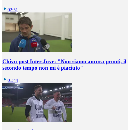
02:51
Chivu post Inter-Juve: "Non siamo ancora pronti, il
secondo tempo non mi è piaciuto"
01:44