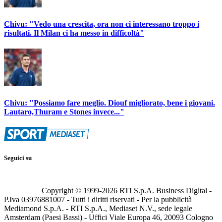
Chivu: "Vedo una crescita, ora non ci interessano troppo i
risultati. Il Milan ci ha messo in difficoltà"
Chivu: "Possiamo fare meglio. Diouf migliorato, bene i giovani.
Lautaro,Thuram e Stones invece..."
Seguici su
Copyright © 1999-
2026
RTI S.p.A. Business Digital -
P.Iva 03976881007 - Tutti i diritti riservati - Per la pubblicità
Mediamond S.p.A. - RTI S.p.A., Mediaset N.V., sede legale
Amsterdam (Paesi Bassi) - Uffici Viale Europa 46, 20093 Cologno