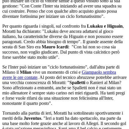
può iniziare un ciclo di vittorie simile a quello vissuto sotto la sua
gestione: "Con Conte l'Inter sta iniziando ad avere una squadra su
cui costruire. Penso che con qualche altro acquisto giusto possa
diventare fortissima per iniziare un ciclo fortunatissimo".
Per quanto riguarda i singoli, sul confronto fra
Lukaku e Higuain
,
Moratti ha dichiarato: "Lukaku deve ancora adattarsi al gioco
italiano, ha caratteristiche diverse da Higuain e non possono essere
paragonati. Credo abbia bisogno di tempo". Il grande assente della
serata di San Siro era
Mauro Icardi
: "Con lui non so cosa sia
successo, non voglio giudicare. Dal punto di vista calcistico però
forse sarebbe stato molto utile".
Se l'Inter può iniziare un "ciclo fortunatissimo", dall'altra parte di
Milano il
Milan
vive un momento di crisi e
Giampaolo sembra
avere le ore contate
. Al posto del tecnico abruzzese potrebbe arrivare
una vecchia conoscenza di Moratti: "
Spalletti
o Ranieri al Milan?
Sono affezionato a entrambi, anche se Spalletti non è mai stato un
mio allenatore è sempre stato carino nei miei riguardi. Ha tanti pregi
e forse vuole rifarsi da una situazione non felicissima all'Inter,
nonostante il quarto posto".
Tornando alla partita di ieri, Moratti ha sottolineato sportivamente i
meriti della
Juventus
. "Ieri a tratti ha dato spettacolo, ma parte da
una base molto forte grazie anche al lavoro di Allegri. Il secondo gol
è stata un'azione meravigliosa, Sarri ama il bel calcio e certamente