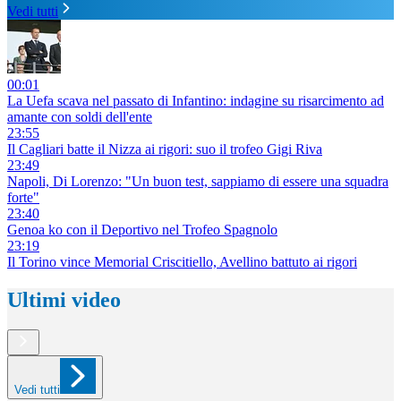
Vedi tutti
00:01
La Uefa scava nel passato di Infantino: indagine su risarcimento ad
amante con soldi dell'ente
23:55
Il Cagliari batte il Nizza ai rigori: suo il trofeo Gigi Riva
23:49
Napoli, Di Lorenzo: "Un buon test, sappiamo di essere una squadra
forte"
23:40
Genoa ko con il Deportivo nel Trofeo Spagnolo
23:19
Il Torino vince Memorial Criscitiello, Avellino battuto ai rigori
Ultimi video
Vedi tutti