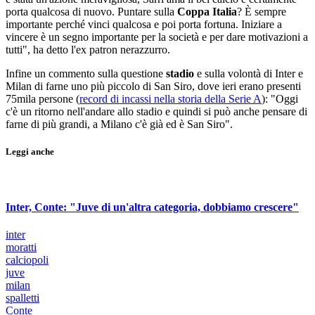
porta qualcosa di nuovo. Puntare sulla
Coppa Italia
? È sempre
importante perché vinci qualcosa e poi porta fortuna. Iniziare a
vincere è un segno importante per la società e per dare motivazioni a
tutti", ha detto l'ex patron nerazzurro.
Infine un commento sulla questione
stadio
e sulla volontà di Inter e
Milan di farne uno più piccolo di San Siro, dove ieri erano presenti
75mila persone (
record di incassi nella storia della Serie A
): "Oggi
c'è un ritorno nell'andare allo stadio e quindi si può anche pensare di
farne di più grandi, a Milano c'è già ed è San Siro".
Leggi anche
Inter, Conte: "Juve di un'altra categoria, dobbiamo crescere"
inter
moratti
calciopoli
juve
milan
spalletti
Conte