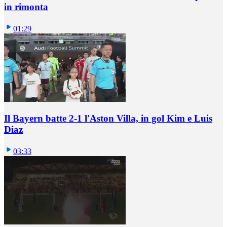
in rimonta
01:29
Il Bayern batte 2-1 l'Aston Villa, in gol Kim e Luis
Diaz
03:33