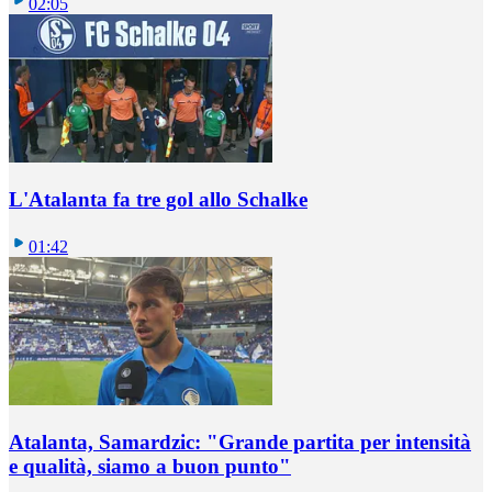
02:05
L'Atalanta fa tre gol allo Schalke
01:42
Atalanta, Samardzic: "Grande partita per intensità
e qualità, siamo a buon punto"