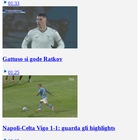
01:33
Gattuso si gode Ratkov
01:25
Napoli-Celta Vigo 1-1: guarda gli highlights