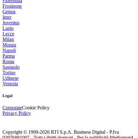
Fiorentina
Frosinone
Genoa
Inter
Juventus
Lazio
Lecce
Milan
Monza
Napoli
Parma
Roma
Sassuolo
Torino
Udinese
Venezia
Legal
Corporate
Cookie Policy
Privacy Policy
Copyright © 1999-
2026
RTI S.p.A. Business Digital - P.Iva
03976881007 - Tutti i diritti riservati - Per la pubblicità Mediamond