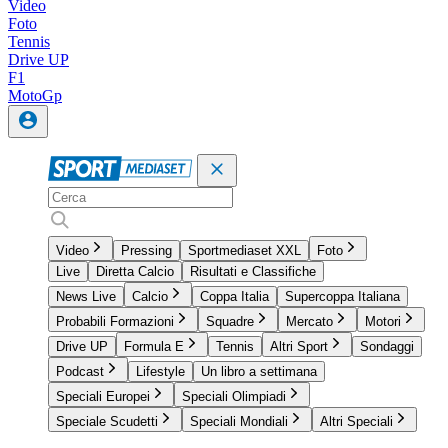
Video
Foto
Tennis
Drive UP
F1
MotoGp
Video
Pressing
Sportmediaset XXL
Foto
Live
Diretta Calcio
Risultati e Classifiche
News Live
Calcio
Coppa Italia
Supercoppa Italiana
Probabili Formazioni
Squadre
Mercato
Motori
Drive UP
Formula E
Tennis
Altri Sport
Sondaggi
Podcast
Lifestyle
Un libro a settimana
Speciali Europei
Speciali Olimpiadi
Speciale Scudetti
Speciali Mondiali
Altri Speciali