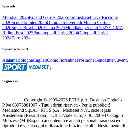
Speciali
Mondiali 2026
Roland Garros 2026
Sportmediaset Live Riccione
2026
Scudetto Inter 2026
Olimpiadi Invernali Milano Cortina
2026
Super Bowl 2026
Eicma 2025
Mondiale per club 2025
EICMA
Riding Fest 2025
Paralimpiadi Parigi 2024
Olimpiadi Parigi
2024
Euro 2024
Squadra Serie A
Atalanta
Bologna
Cagliari
Como
Fiorentina
Frosinone
Genoa
Inter
Juvent
Seguici su
Copyright © 1999-
2026
RTI S.p.A. Business Digital -
P.Iva 03976881007 - Tutti i diritti riservati - Per la pubblicità
Mediamond S.p.A. - RTI S.p.A., Mediaset N.V., sede legale
Amsterdam (Paesi Bassi) - Uffici Viale Europa 46, 20093 Cologno
Monzese (MI)
Rispetto ai contenuti e ai dati personali trasmessi e/o
riprodotti è vietata ogni utilizzazione funzionale all’addestramento di