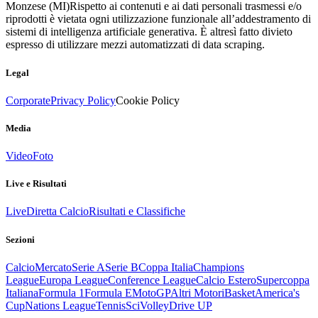
Monzese (MI)
Rispetto ai contenuti e ai dati personali trasmessi e/o
riprodotti è vietata ogni utilizzazione funzionale all’addestramento di
sistemi di intelligenza artificiale generativa. È altresì fatto divieto
espresso di utilizzare mezzi automatizzati di data scraping.
Legal
Corporate
Privacy Policy
Cookie Policy
Media
Video
Foto
Live e Risultati
Live
Diretta Calcio
Risultati e Classifiche
Sezioni
Calcio
Mercato
Serie A
Serie B
Coppa Italia
Champions
League
Europa League
Conference League
Calcio Estero
Supercoppa
Italiana
Formula 1
Formula E
MotoGP
Altri Motori
Basket
America's
Cup
Nations League
Tennis
Sci
Volley
Drive UP