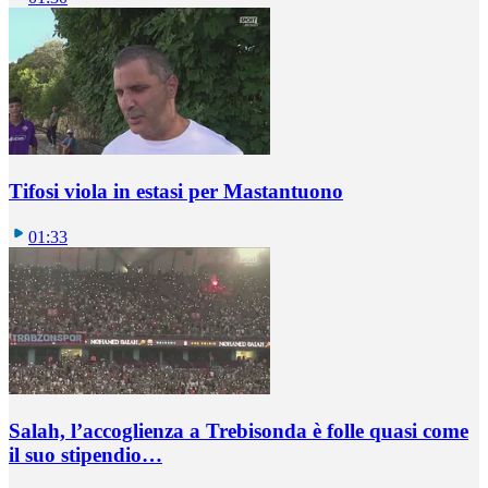
Tifosi viola in estasi per Mastantuono
01:33
Salah, l’accoglienza a Trebisonda è folle quasi come
il suo stipendio…