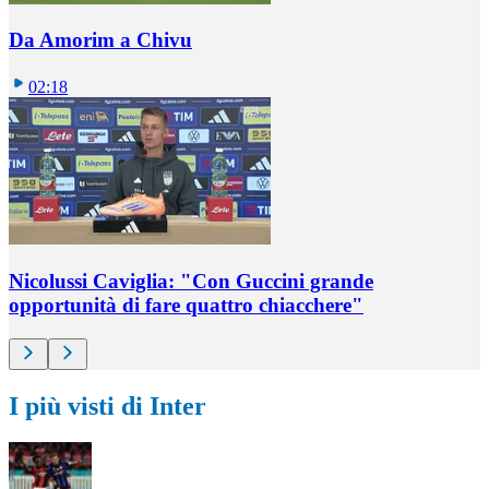
Da Amorim a Chivu
02:18
Nicolussi Caviglia: "Con Guccini grande
opportunità di fare quattro chiacchere"
I più visti di Inter