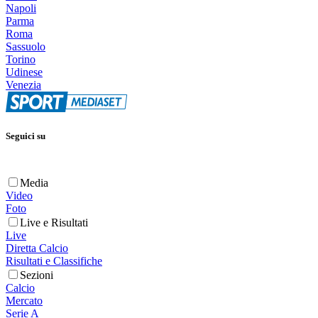
Napoli
Parma
Roma
Sassuolo
Torino
Udinese
Venezia
Seguici su
Media
Video
Foto
Live e Risultati
Live
Diretta Calcio
Risultati e Classifiche
Sezioni
Calcio
Mercato
Serie A