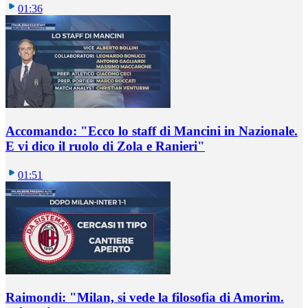
01:36
Accomando: "Ecco lo staff di Mancini in Nazionale.
E vi dico il ruolo di Zola e Ranieri"
01:51
Raimondi: "Milan, si vede la filosofia di Amorim.