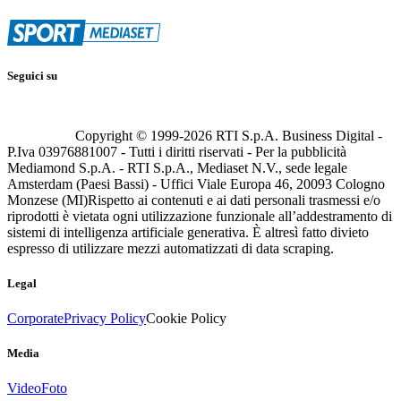
Seguici su
Copyright © 1999-
2026
RTI S.p.A. Business Digital -
P.Iva 03976881007 - Tutti i diritti riservati - Per la pubblicità
Mediamond S.p.A. - RTI S.p.A., Mediaset N.V., sede legale
Amsterdam (Paesi Bassi) - Uffici Viale Europa 46, 20093 Cologno
Monzese (MI)
Rispetto ai contenuti e ai dati personali trasmessi e/o
riprodotti è vietata ogni utilizzazione funzionale all’addestramento di
sistemi di intelligenza artificiale generativa. È altresì fatto divieto
espresso di utilizzare mezzi automatizzati di data scraping.
Legal
Corporate
Privacy Policy
Cookie Policy
Media
Video
Foto