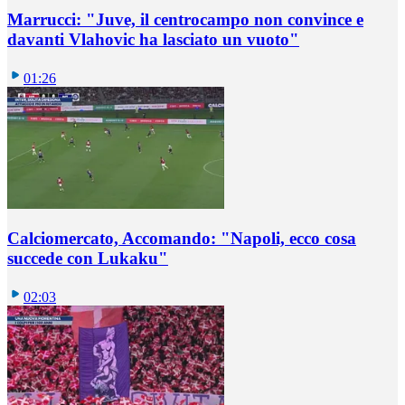
Marrucci: "Juve, il centrocampo non convince e
davanti Vlahovic ha lasciato un vuoto"
01:26
Calciomercato, Accomando: "Napoli, ecco cosa
succede con Lukaku"
02:03