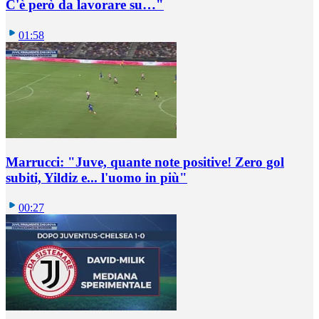
C'è però da lavorare su…"
01:58
Marrucci: "Juve, quante note positive! Zero gol
subiti, Yildiz e... l'uomo in più"
00:27