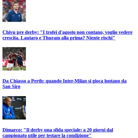
Chivu pre derby: "I trofei d'agosto non contano, voglio vedere
crescita. Lautaro e Thuram alla prima? Niente rischi"
Da Chiasso a Perth: quando Inter-Milan si gioca lontano da
San Siro
Dimarco: "Il derby una sfida speciale: a 20 giorni dal
campionato utile per testare la condizione"