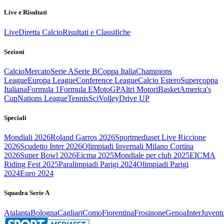
Live e Risultati
Live
Diretta Calcio
Risultati e Classifiche
Sezioni
Calcio
Mercato
Serie A
Serie B
Coppa Italia
Champions
League
Europa League
Conference League
Calcio Estero
Supercoppa
Italiana
Formula 1
Formula E
MotoGP
Altri Motori
Basket
America's
Cup
Nations League
Tennis
Sci
Volley
Drive UP
Speciali
Mondiali 2026
Roland Garros 2026
Sportmediaset Live Riccione
2026
Scudetto Inter 2026
Olimpiadi Invernali Milano Cortina
2026
Super Bowl 2026
Eicma 2025
Mondiale per club 2025
EICMA
Riding Fest 2025
Paralimpiadi Parigi 2024
Olimpiadi Parigi
2024
Euro 2024
Squadra Serie A
Atalanta
Bologna
Cagliari
Como
Fiorentina
Frosinone
Genoa
Inter
Juvent