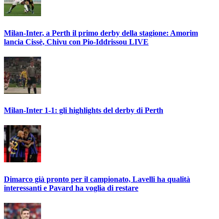
Milan-Inter, a Perth il primo derby della stagione: Amorim
lancia Cissè, Chivu con Pio-Iddrissou LIVE
Milan-Inter 1-1: gli highlights del derby di Perth
Dimarco già pronto per il campionato, Lavelli ha qualità
interessanti e Pavard ha voglia di restare