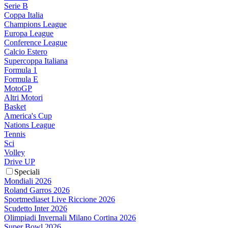
Serie B
Coppa Italia
Champions League
Europa League
Conference League
Calcio Estero
Supercoppa Italiana
Formula 1
Formula E
MotoGP
Altri Motori
Basket
America's Cup
Nations League
Tennis
Sci
Volley
Drive UP
Speciali
Mondiali 2026
Roland Garros 2026
Sportmediaset Live Riccione 2026
Scudetto Inter 2026
Olimpiadi Invernali Milano Cortina 2026
Super Bowl 2026