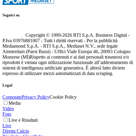
Seguici su
Copyright © 1999-
2026
RTI S.p.A. Business Digital -
P.Iva 03976881007 - Tutti i diritti riservati - Per la pubblicità
Mediamond S.p.A. - RTI S.p.A., Mediaset N.V., sede legale
Amsterdam (Paesi Bassi) - Uffici Viale Europa 46, 20093 Cologno
Monzese (MI)
Rispetto ai contenuti e ai dati personali trasmessi e/o
riprodotti è vietata ogni utilizzazione funzionale all’addestramento di
sistemi di intelligenza artificiale generativa. È altresì fatto divieto
espresso di utilizzare mezzi automatizzati di data scraping.
Legal
Corporate
Privacy Policy
Cookie Policy
Media
Video
Foto
Live e Risultati
Live
Diretta Calcio