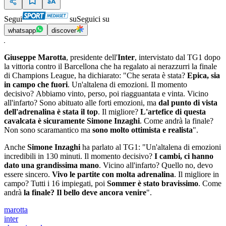
Segui
su
Seguici su
whatsapp
discover
Giuseppe Marotta
, presidente dell'
Inter
, intervistato dal TG1 dopo
la vittoria contro il Barcellona che ha regalato ai nerazzurri la finale
di Champions League, ha dichiarato: "Che serata è stata?
Epica, sia
in campo che fuori
. Un'altalena di emozioni. Il momento
decisivo? Abbiamo vinto, perso, poi riagguantata e vinta. Vicino
all'infarto? Sono abituato alle forti emozioni, ma
dal punto di vista
dell'adrenalina è stata il top
. Il migliore?
L'artefice di questa
cavalcata è sicuramente Simone Inzaghi
. Come andrà la finale?
Non sono scaramantico ma
sono molto ottimista e realista
".
Anche
Simone Inzaghi
ha parlato al TG1: "Un'altalena di emozioni
incredibili in 130 minuti. Il momento decisivo?
I cambi, ci hanno
dato una grandissima mano
. Vicino all'infarto? Quello no, devo
essere sincero.
Vivo le partite con molta adrenalina
. Il migliore in
campo? Tutti i 16 impiegati, poi
Sommer è stato bravissimo
. Come
andrà
la finale? Il bello deve ancora venire
".
marotta
inter