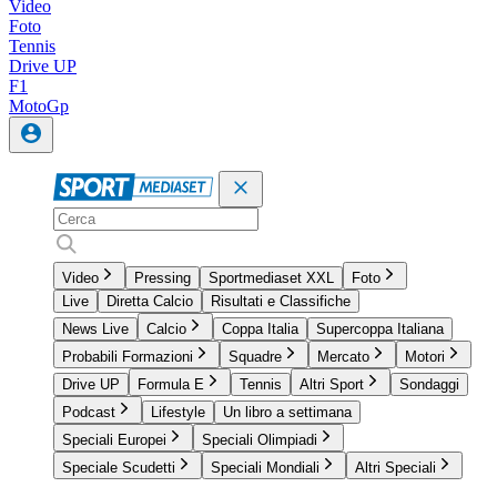
Video
Foto
Tennis
Drive UP
F1
MotoGp
Video
Pressing
Sportmediaset XXL
Foto
Live
Diretta Calcio
Risultati e Classifiche
News Live
Calcio
Coppa Italia
Supercoppa Italiana
Probabili Formazioni
Squadre
Mercato
Motori
Drive UP
Formula E
Tennis
Altri Sport
Sondaggi
Podcast
Lifestyle
Un libro a settimana
Speciali Europei
Speciali Olimpiadi
Speciale Scudetti
Speciali Mondiali
Altri Speciali