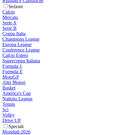
Risultati e Classifiche
Sezioni
Calcio
Mercato
Serie A
Serie B
Coppa Italia
Champions League
Europa League
Conference League
Calcio Estero
Supercoppa Italiana
Formula 1
Formula E
MotoGP
Altri Motori
Basket
America's Cup
Nations League
Tennis
Sci
Volley
Drive UP
Speciali
Mondiali 2026