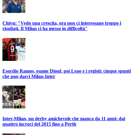
Chivu: "Vedo una crescita, ora non ci interessano troppo i
risultati. Il Milan ci ha messo in difficoltà"
Esordio Ramos, esame Diouf, poi Leao e i registi: cinque spunti
che può darci Milan-Inter
Inter-Milan, un derby amichevole che manca da 11 anni: dai
quattro incroci del 2015 fino a Perth