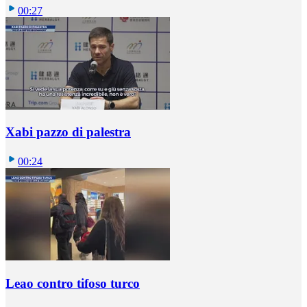
00:27
Xabi pazzo di palestra
00:24
Leao contro tifoso turco