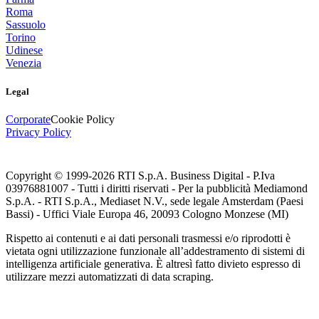
Roma
Sassuolo
Torino
Udinese
Venezia
Legal
Corporate
Cookie Policy
Privacy Policy
Copyright © 1999-
2026
RTI S.p.A. Business Digital - P.Iva
03976881007 - Tutti i diritti riservati - Per la pubblicità Mediamond
S.p.A. - RTI S.p.A., Mediaset N.V., sede legale Amsterdam (Paesi
Bassi) - Uffici Viale Europa 46, 20093 Cologno Monzese (MI)
Rispetto ai contenuti e ai dati personali trasmessi e/o riprodotti è
vietata ogni utilizzazione funzionale all’addestramento di sistemi di
intelligenza artificiale generativa. È altresì fatto divieto espresso di
utilizzare mezzi automatizzati di data scraping.