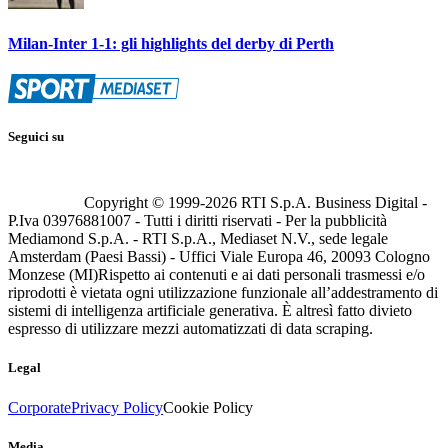
Milan-Inter 1-1: gli highlights del derby di Perth
Seguici su
Copyright © 1999-
2026
RTI S.p.A. Business Digital -
P.Iva 03976881007 - Tutti i diritti riservati - Per la pubblicità
Mediamond S.p.A. - RTI S.p.A., Mediaset N.V., sede legale
Amsterdam (Paesi Bassi) - Uffici Viale Europa 46, 20093 Cologno
Monzese (MI)
Rispetto ai contenuti e ai dati personali trasmessi e/o
riprodotti è vietata ogni utilizzazione funzionale all’addestramento di
sistemi di intelligenza artificiale generativa. È altresì fatto divieto
espresso di utilizzare mezzi automatizzati di data scraping.
Legal
Corporate
Privacy Policy
Cookie Policy
Media