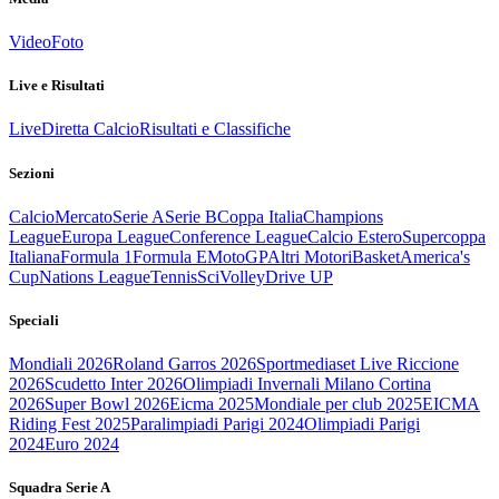
Video
Foto
Live e Risultati
Live
Diretta Calcio
Risultati e Classifiche
Sezioni
Calcio
Mercato
Serie A
Serie B
Coppa Italia
Champions
League
Europa League
Conference League
Calcio Estero
Supercoppa
Italiana
Formula 1
Formula E
MotoGP
Altri Motori
Basket
America's
Cup
Nations League
Tennis
Sci
Volley
Drive UP
Speciali
Mondiali 2026
Roland Garros 2026
Sportmediaset Live Riccione
2026
Scudetto Inter 2026
Olimpiadi Invernali Milano Cortina
2026
Super Bowl 2026
Eicma 2025
Mondiale per club 2025
EICMA
Riding Fest 2025
Paralimpiadi Parigi 2024
Olimpiadi Parigi
2024
Euro 2024
Squadra Serie A