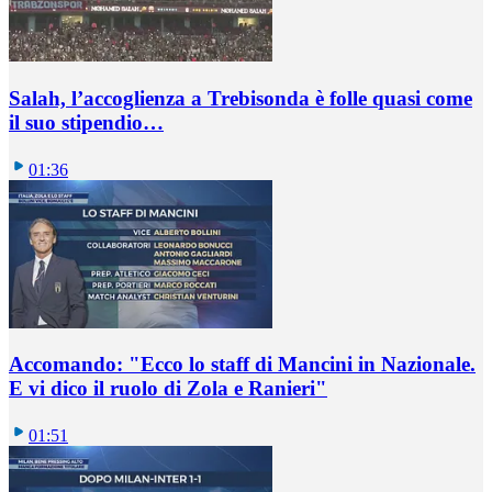
Salah, l’accoglienza a Trebisonda è folle quasi come
il suo stipendio…
01:36
Accomando: "Ecco lo staff di Mancini in Nazionale.
E vi dico il ruolo di Zola e Ranieri"
01:51