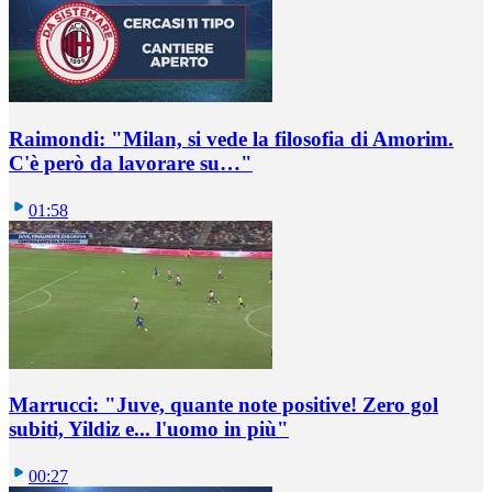
Raimondi: "Milan, si vede la filosofia di Amorim.
C'è però da lavorare su…"
01:58
Marrucci: "Juve, quante note positive! Zero gol
subiti, Yildiz e... l'uomo in più"
00:27