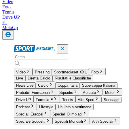
Video
Foto
Tennis
Drive UP
F1
MotoGp
Video
Pressing
Sportmediaset XXL
Foto
Live
Diretta Calcio
Risultati e Classifiche
News Live
Calcio
Coppa Italia
Supercoppa Italiana
Probabili Formazioni
Squadre
Mercato
Motori
Drive UP
Formula E
Tennis
Altri Sport
Sondaggi
Podcast
Lifestyle
Un libro a settimana
Speciali Europei
Speciali Olimpiadi
Speciale Scudetti
Speciali Mondiali
Altri Speciali