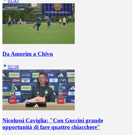
01:43
Da Amorim a Chivu
02:18
Nicolussi Caviglia: "Con Guccini grande
opportunità di fare quattro chiacchere"