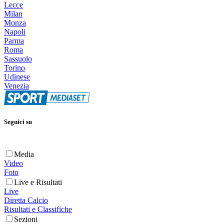
Lecce
Milan
Monza
Napoli
Parma
Roma
Sassuolo
Torino
Udinese
Venezia
Seguici su
Media
Video
Foto
Live e Risultati
Live
Diretta Calcio
Risultati e Classifiche
Sezioni