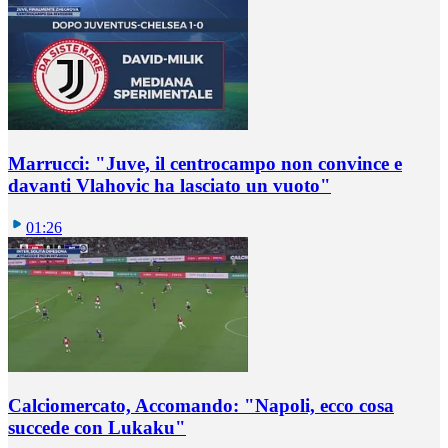
Marrucci: "Juve, il centrocampo non convince e
davanti Vlahovic ha lasciato un vuoto"
01:26
Calciomercato, Accomando: "Napoli, ecco cosa
succede con Lukaku"