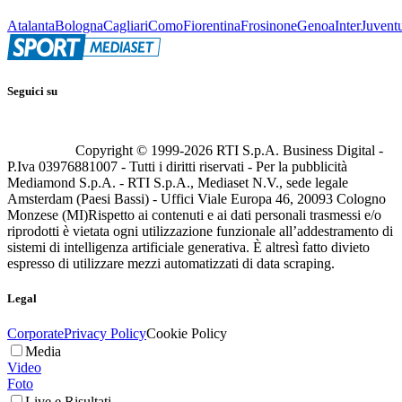
Atalanta
Bologna
Cagliari
Como
Fiorentina
Frosinone
Genoa
Inter
Juvent
Seguici su
Copyright © 1999-
2026
RTI S.p.A. Business Digital -
P.Iva 03976881007 - Tutti i diritti riservati - Per la pubblicità
Mediamond S.p.A. - RTI S.p.A., Mediaset N.V., sede legale
Amsterdam (Paesi Bassi) - Uffici Viale Europa 46, 20093 Cologno
Monzese (MI)
Rispetto ai contenuti e ai dati personali trasmessi e/o
riprodotti è vietata ogni utilizzazione funzionale all’addestramento di
sistemi di intelligenza artificiale generativa. È altresì fatto divieto
espresso di utilizzare mezzi automatizzati di data scraping.
Legal
Corporate
Privacy Policy
Cookie Policy
Media
Video
Foto
Live e Risultati