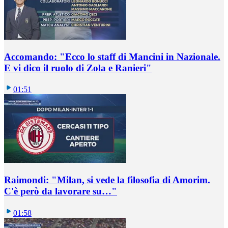
Accomando: "Ecco lo staff di Mancini in Nazionale.
E vi dico il ruolo di Zola e Ranieri"
01:51
Raimondi: "Milan, si vede la filosofia di Amorim.
C'è però da lavorare su…"
01:58