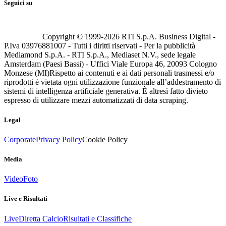
Seguici su
Copyright © 1999-
2026
RTI S.p.A. Business Digital -
P.Iva 03976881007 - Tutti i diritti riservati - Per la pubblicità
Mediamond S.p.A. - RTI S.p.A., Mediaset N.V., sede legale
Amsterdam (Paesi Bassi) - Uffici Viale Europa 46, 20093 Cologno
Monzese (MI)
Rispetto ai contenuti e ai dati personali trasmessi e/o
riprodotti è vietata ogni utilizzazione funzionale all’addestramento di
sistemi di intelligenza artificiale generativa. È altresì fatto divieto
espresso di utilizzare mezzi automatizzati di data scraping.
Legal
Corporate
Privacy Policy
Cookie Policy
Media
Video
Foto
Live e Risultati
Live
Diretta Calcio
Risultati e Classifiche