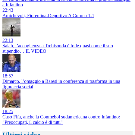
a Infantino
22:43
Amichevoli, Fiorentina-Deportivo A Coruna 1-1
22:13
Salah, l’accoglienza a Trebisonda è folle quasi come il suo
stipendio… IL VIDEO
18:57
Dimarco, l’omaggio a Baresi in conferenza si trasforma in una
figuraccia social
18:25
Caso Fifa, anche la Conmebol sudamericana contro Infantino:
"Preoccupati, il calcio è di tutti"
Ultimi video