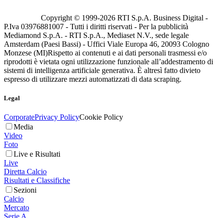
Copyright © 1999-
2026
RTI S.p.A. Business Digital -
P.Iva 03976881007 - Tutti i diritti riservati - Per la pubblicità
Mediamond S.p.A. - RTI S.p.A., Mediaset N.V., sede legale
Amsterdam (Paesi Bassi) - Uffici Viale Europa 46, 20093 Cologno
Monzese (MI)
Rispetto ai contenuti e ai dati personali trasmessi e/o
riprodotti è vietata ogni utilizzazione funzionale all’addestramento di
sistemi di intelligenza artificiale generativa. È altresì fatto divieto
espresso di utilizzare mezzi automatizzati di data scraping.
Legal
Corporate
Privacy Policy
Cookie Policy
Media
Video
Foto
Live e Risultati
Live
Diretta Calcio
Risultati e Classifiche
Sezioni
Calcio
Mercato
Serie A