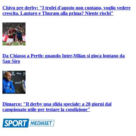
Chivu pre derby: "I trofei d'agosto non contano, voglio vedere
crescita. Lautaro e Thuram alla prima? Niente rischi"
Da Chiasso a Perth: quando Inter-Milan si gioca lontano da
San Siro
Dimarco: "Il derby una sfida speciale: a 20 giorni dal
campionato utile per testare la condizione"