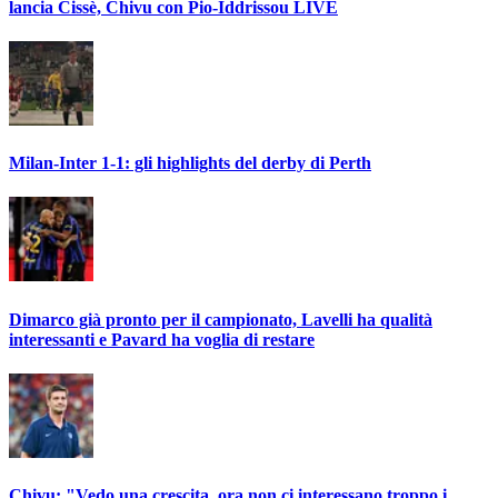
lancia Cissè, Chivu con Pio-Iddrissou LIVE
Milan-Inter 1-1: gli highlights del derby di Perth
Dimarco già pronto per il campionato, Lavelli ha qualità
interessanti e Pavard ha voglia di restare
Chivu: "Vedo una crescita, ora non ci interessano troppo i