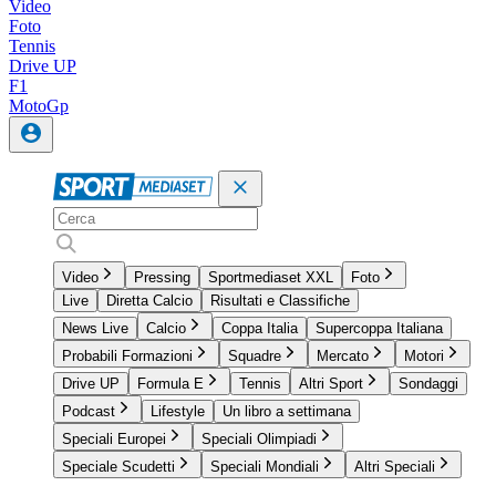
Video
Foto
Tennis
Drive UP
F1
MotoGp
Video
Pressing
Sportmediaset XXL
Foto
Live
Diretta Calcio
Risultati e Classifiche
News Live
Calcio
Coppa Italia
Supercoppa Italiana
Probabili Formazioni
Squadre
Mercato
Motori
Drive UP
Formula E
Tennis
Altri Sport
Sondaggi
Podcast
Lifestyle
Un libro a settimana
Speciali Europei
Speciali Olimpiadi
Speciale Scudetti
Speciali Mondiali
Altri Speciali