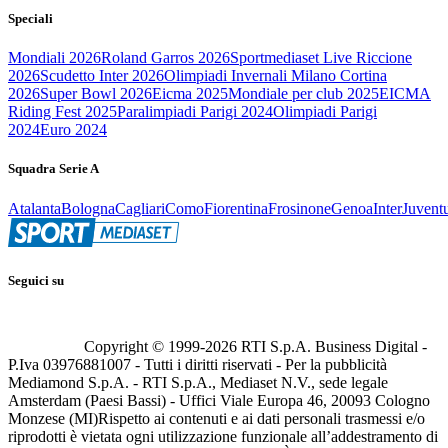
Speciali
Mondiali 2026
Roland Garros 2026
Sportmediaset Live Riccione
2026
Scudetto Inter 2026
Olimpiadi Invernali Milano Cortina
2026
Super Bowl 2026
Eicma 2025
Mondiale per club 2025
EICMA
Riding Fest 2025
Paralimpiadi Parigi 2024
Olimpiadi Parigi
2024
Euro 2024
Squadra Serie A
Atalanta
Bologna
Cagliari
Como
Fiorentina
Frosinone
Genoa
Inter
Juvent
Seguici su
Copyright © 1999-
2026
RTI S.p.A. Business Digital -
P.Iva 03976881007 - Tutti i diritti riservati - Per la pubblicità
Mediamond S.p.A. - RTI S.p.A., Mediaset N.V., sede legale
Amsterdam (Paesi Bassi) - Uffici Viale Europa 46, 20093 Cologno
Monzese (MI)
Rispetto ai contenuti e ai dati personali trasmessi e/o
riprodotti è vietata ogni utilizzazione funzionale all’addestramento di