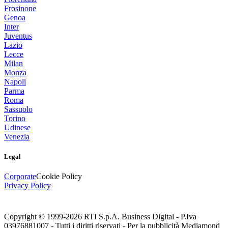
Frosinone
Genoa
Inter
Juventus
Lazio
Lecce
Milan
Monza
Napoli
Parma
Roma
Sassuolo
Torino
Udinese
Venezia
Legal
Corporate
Cookie Policy
Privacy Policy
Copyright © 1999-
2026
RTI S.p.A. Business Digital - P.Iva
03976881007 - Tutti i diritti riservati - Per la pubblicità Mediamond