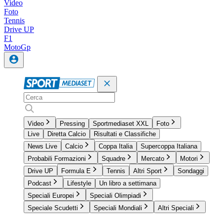
Video
Foto
Tennis
Drive UP
F1
MotoGp
Video
Pressing
Sportmediaset XXL
Foto
Live
Diretta Calcio
Risultati e Classifiche
News Live
Calcio
Coppa Italia
Supercoppa Italiana
Probabili Formazioni
Squadre
Mercato
Motori
Drive UP
Formula E
Tennis
Altri Sport
Sondaggi
Podcast
Lifestyle
Un libro a settimana
Speciali Europei
Speciali Olimpiadi
Speciale Scudetti
Speciali Mondiali
Altri Speciali