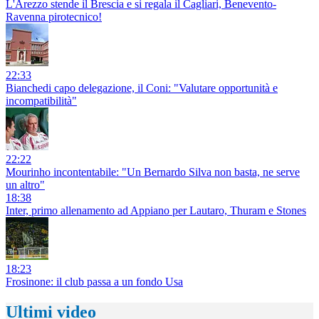
L'Arezzo stende il Brescia e si regala il Cagliari, Benevento-
Ravenna pirotecnico!
22:33
Bianchedi capo delegazione, il Coni: "Valutare opportunità e
incompatibilità"
22:22
Mourinho incontentabile: "Un Bernardo Silva non basta, ne serve
un altro"
18:38
Inter, primo allenamento ad Appiano per Lautaro, Thuram e Stones
18:23
Frosinone: il club passa a un fondo Usa
Ultimi video