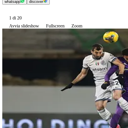
whatsapp
discover
1
di 20
Avvia slideshow
Fullscreen
Zoom