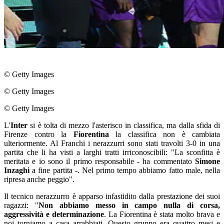
© Getty Images
© Getty Images
© Getty Images
L'
Inter
si è tolta di mezzo l'asterisco in classifica, ma dalla sfida di
Firenze contro la
Fiorentina
la classifica non è cambiata
ulteriormente. Al Franchi i nerazzurri sono stati travolti 3-0 in una
partita che li ha visti a larghi tratti irriconoscibili: "La sconfitta è
meritata e io sono il primo responsabile - ha commentato
Simone
Inzaghi
a fine partita -. Nel primo tempo abbiamo fatto male, nella
ripresa anche peggio".
Il tecnico nerazzurro è apparso infastidito dalla prestazione dei suoi
ragazzi: "
Non abbiamo messo in campo nulla di corsa,
aggressività e determinazione
. La Fiorentina è stata molto brava e
noi torniamo a casa arrabbiati. Questo gruppo era quattro mesi e