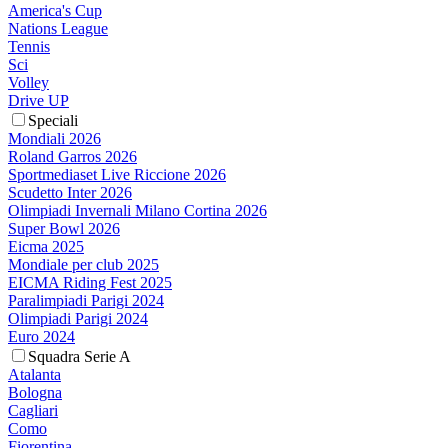
America's Cup
Nations League
Tennis
Sci
Volley
Drive UP
Speciali
Mondiali 2026
Roland Garros 2026
Sportmediaset Live Riccione 2026
Scudetto Inter 2026
Olimpiadi Invernali Milano Cortina 2026
Super Bowl 2026
Eicma 2025
Mondiale per club 2025
EICMA Riding Fest 2025
Paralimpiadi Parigi 2024
Olimpiadi Parigi 2024
Euro 2024
Squadra Serie A
Atalanta
Bologna
Cagliari
Como
Fiorentina