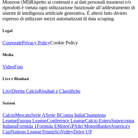
Monzese (MI)
Rispetto ai contenuti e ai dati personali trasmessi e/o
riprodotti è vietata ogni utilizzazione funzionale all’addestramento di
sistemi di intelligenza artificiale generativa. È altresì fatto divieto
espresso di utilizzare mezzi automatizzati di data scraping.
Legal
Corporate
Privacy Policy
Cookie Policy
Media
Video
Foto
Live e Risultati
Live
Diretta Calcio
Risultati e Classifiche
Sezioni
Calcio
Mercato
Serie A
Serie B
Coppa Italia
Champions
League
Europa League
Conference League
Calcio Estero
Supercoppa
Italiana
Formula 1
Formula E
MotoGP
Altri Motori
Basket
America's
Cup
Nations League
Tennis
Sci
Volley
Drive UP