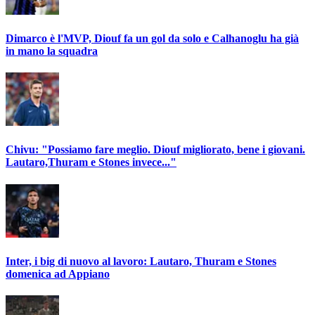
Dimarco è l'MVP, Diouf fa un gol da solo e Calhanoglu ha già
in mano la squadra
Chivu: "Possiamo fare meglio. Diouf migliorato, bene i giovani.
Lautaro,Thuram e Stones invece..."
Inter, i big di nuovo al lavoro: Lautaro, Thuram e Stones
domenica ad Appiano