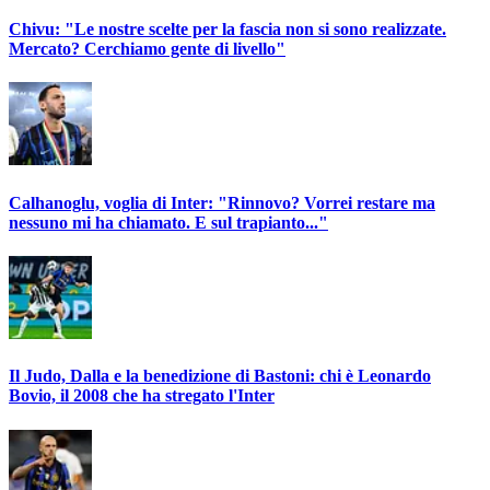
Chivu: "Le nostre scelte per la fascia non si sono realizzate.
Mercato? Cerchiamo gente di livello"
Calhanoglu, voglia di Inter: "Rinnovo? Vorrei restare ma
nessuno mi ha chiamato. E sul trapianto..."
Il Judo, Dalla e la benedizione di Bastoni: chi è Leonardo
Bovio, il 2008 che ha stregato l'Inter