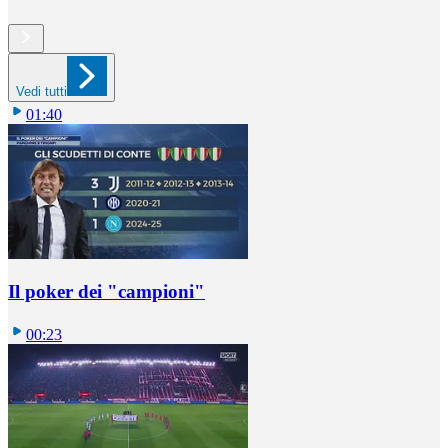
Vedi tutti
01:40
Il poker dei "campioni"
00:23