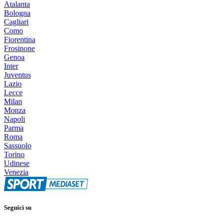
Atalanta
Bologna
Cagliari
Como
Fiorentina
Frosinone
Genoa
Inter
Juventus
Lazio
Lecce
Milan
Monza
Napoli
Parma
Roma
Sassuolo
Torino
Udinese
Venezia
Seguici su