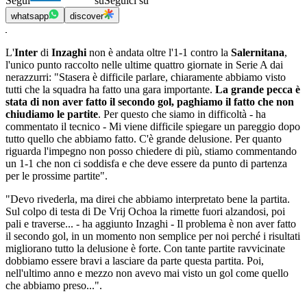
Segui
su
Seguici su
whatsapp
discover
L'
Inter
di
Inzaghi
non è andata oltre l'1-1 contro la
Salernitana
,
l'unico punto raccolto nelle ultime quattro giornate in Serie A dai
nerazzurri: "Stasera è difficile parlare, chiaramente abbiamo visto
tutti che la squadra ha fatto una gara importante.
La grande pecca è
stata di non aver fatto il secondo gol, paghiamo il fatto che non
chiudiamo le partite
. Per questo che siamo in difficoltà - ha
commentato il tecnico - Mi viene difficile spiegare un pareggio dopo
tutto quello che abbiamo fatto. C'è grande delusione. Per quanto
riguarda l'impegno non posso chiedere di più, stiamo commentando
un 1-1 che non ci soddisfa e che deve essere da punto di partenza
per le prossime partite".
"Devo rivederla, ma direi che abbiamo interpretato bene la partita.
Sul colpo di testa di De Vrij Ochoa la rimette fuori alzandosi, poi
pali e traverse... - ha aggiunto Inzaghi - Il problema è non aver fatto
il secondo gol, in un momento non semplice per noi perché i risultati
migliorano tutto la delusione è forte. Con tante partite ravvicinate
dobbiamo essere bravi a lasciare da parte questa partita. Poi,
nell'ultimo anno e mezzo non avevo mai visto un gol come quello
che abbiamo preso...".