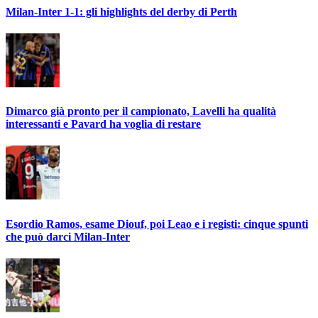
Milan-Inter 1-1: gli highlights del derby di Perth
Dimarco già pronto per il campionato, Lavelli ha qualità
interessanti e Pavard ha voglia di restare
Esordio Ramos, esame Diouf, poi Leao e i registi: cinque spunti
che può darci Milan-Inter