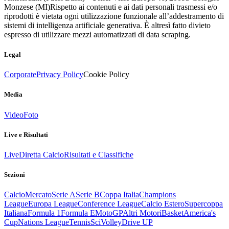
Monzese (MI)
Rispetto ai contenuti e ai dati personali trasmessi e/o
riprodotti è vietata ogni utilizzazione funzionale all’addestramento di
sistemi di intelligenza artificiale generativa. È altresì fatto divieto
espresso di utilizzare mezzi automatizzati di data scraping.
Legal
Corporate
Privacy Policy
Cookie Policy
Media
Video
Foto
Live e Risultati
Live
Diretta Calcio
Risultati e Classifiche
Sezioni
Calcio
Mercato
Serie A
Serie B
Coppa Italia
Champions
League
Europa League
Conference League
Calcio Estero
Supercoppa
Italiana
Formula 1
Formula E
MotoGP
Altri Motori
Basket
America's
Cup
Nations League
Tennis
Sci
Volley
Drive UP