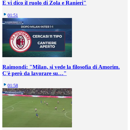
E vi dico il ruolo di Zola e Ranieri"
01:51
Raimondi: "Milan, si vede la filosofia di Amorim.
C'è però da lavorare su…"
01:58