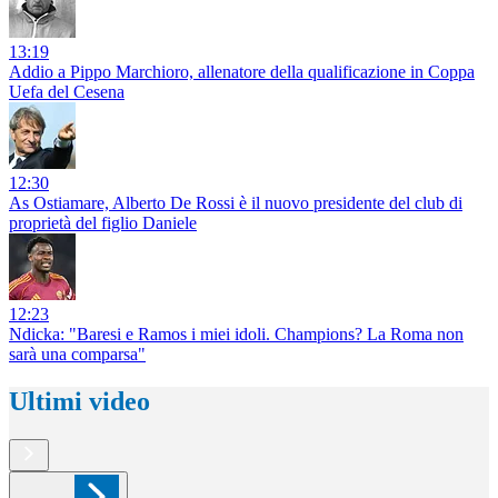
13:19
Addio a Pippo Marchioro, allenatore della qualificazione in Coppa
Uefa del Cesena
12:30
As Ostiamare, Alberto De Rossi è il nuovo presidente del club di
proprietà del figlio Daniele
12:23
Ndicka: "Baresi e Ramos i miei idoli. Champions? La Roma non
sarà una comparsa"
Ultimi video