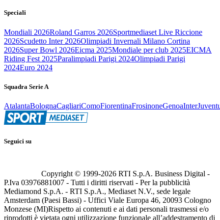
Speciali
Mondiali 2026
Roland Garros 2026
Sportmediaset Live Riccione
2026
Scudetto Inter 2026
Olimpiadi Invernali Milano Cortina
2026
Super Bowl 2026
Eicma 2025
Mondiale per club 2025
EICMA
Riding Fest 2025
Paralimpiadi Parigi 2024
Olimpiadi Parigi
2024
Euro 2024
Squadra Serie A
Atalanta
Bologna
Cagliari
Como
Fiorentina
Frosinone
Genoa
Inter
Juvent
Seguici su
Copyright © 1999-
2026
RTI S.p.A. Business Digital -
P.Iva 03976881007 - Tutti i diritti riservati - Per la pubblicità
Mediamond S.p.A. - RTI S.p.A., Mediaset N.V., sede legale
Amsterdam (Paesi Bassi) - Uffici Viale Europa 46, 20093 Cologno
Monzese (MI)
Rispetto ai contenuti e ai dati personali trasmessi e/o
riprodotti è vietata ogni utilizzazione funzionale all’addestramento di