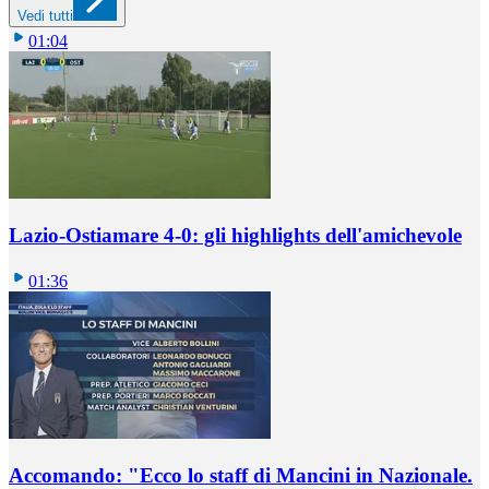
Vedi tutti
01:04
Lazio-Ostiamare 4-0: gli highlights dell'amichevole
01:36
Accomando: "Ecco lo staff di Mancini in Nazionale.