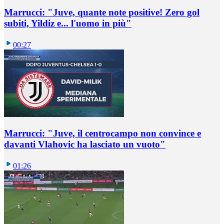
Marrucci: "Juve, quante note positive! Zero gol
subiti, Yildiz e... l'uomo in più"
00:27
Marrucci: "Juve, il centrocampo non convince e
davanti Vlahovic ha lasciato un vuoto"
01:26