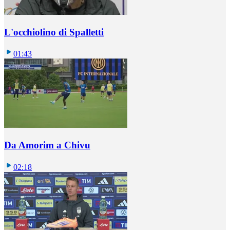
L'occhiolino di Spalletti
01:43
Da Amorim a Chivu
02:18