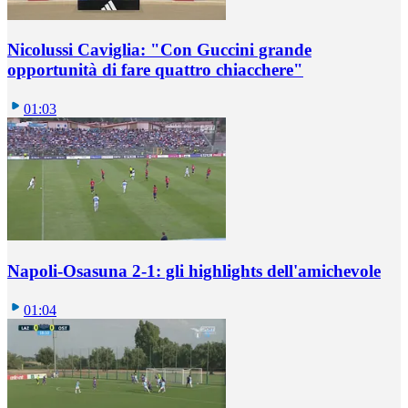
Nicolussi Caviglia: "Con Guccini grande
opportunità di fare quattro chiacchere"
01:03
Napoli-Osasuna 2-1: gli highlights dell'amichevole
01:04