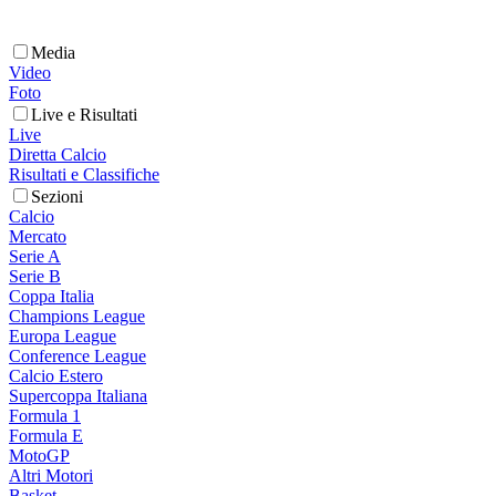
Media
Video
Foto
Live e Risultati
Live
Diretta Calcio
Risultati e Classifiche
Sezioni
Calcio
Mercato
Serie A
Serie B
Coppa Italia
Champions League
Europa League
Conference League
Calcio Estero
Supercoppa Italiana
Formula 1
Formula E
MotoGP
Altri Motori
Basket