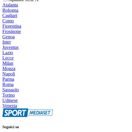
Atalanta
Bologna
Cagliari
Como
Fiorentina
Frosinone
Genoa
Inter
Juventus
Lazio
Lecce
Milan
Monza
Napoli
Parma
Roma
Sassuolo
Torino
Udinese
Venezia
Seguici su