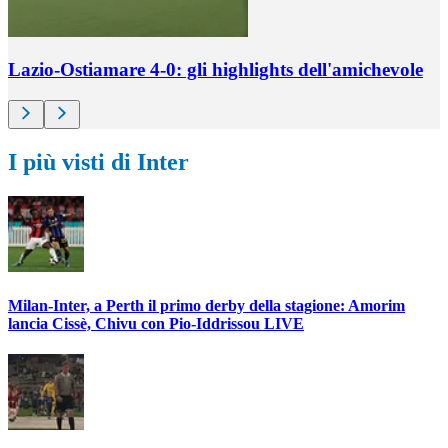
Lazio-Ostiamare 4-0: gli highlights dell'amichevole
I più visti di Inter
Milan-Inter, a Perth il primo derby della stagione: Amorim
lancia Cissè, Chivu con Pio-Iddrissou LIVE