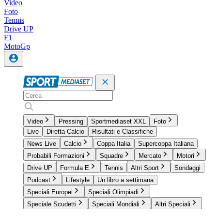
Video
Foto
Tennis
Drive UP
F1
MotoGp
Video
Pressing
Sportmediaset XXL
Foto
Live
Diretta Calcio
Risultati e Classifiche
News Live
Calcio
Coppa Italia
Supercoppa Italiana
Probabili Formazioni
Squadre
Mercato
Motori
Drive UP
Formula E
Tennis
Altri Sport
Sondaggi
Podcast
Lifestyle
Un libro a settimana
Speciali Europei
Speciali Olimpiadi
Speciale Scudetti
Speciali Mondiali
Altri Speciali