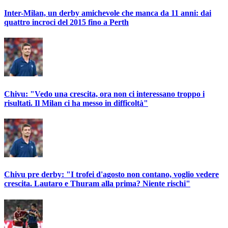
Inter-Milan, un derby amichevole che manca da 11 anni: dai
quattro incroci del 2015 fino a Perth
Chivu: "Vedo una crescita, ora non ci interessano troppo i
risultati. Il Milan ci ha messo in difficoltà"
Chivu pre derby: "I trofei d'agosto non contano, voglio vedere
crescita. Lautaro e Thuram alla prima? Niente rischi"