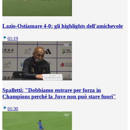
Lazio-Ostiamare 4-0: gli highlights dell'amichevole
01:19
Spalletti: "Dobbiamo entrare per forza in
Champions perché la Juve non può stare fuori"
01:30