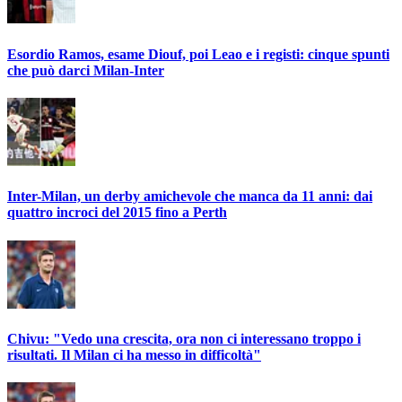
Esordio Ramos, esame Diouf, poi Leao e i registi: cinque spunti
che può darci Milan-Inter
Inter-Milan, un derby amichevole che manca da 11 anni: dai
quattro incroci del 2015 fino a Perth
Chivu: "Vedo una crescita, ora non ci interessano troppo i
risultati. Il Milan ci ha messo in difficoltà"