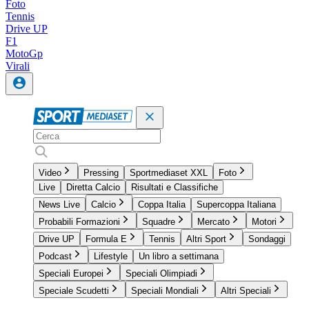
Foto
Tennis
Drive UP
F1
MotoGp
Virali
Video
Pressing
Sportmediaset XXL
Foto
Live
Diretta Calcio
Risultati e Classifiche
News Live
Calcio
Coppa Italia
Supercoppa Italiana
Probabili Formazioni
Squadre
Mercato
Motori
Drive UP
Formula E
Tennis
Altri Sport
Sondaggi
Podcast
Lifestyle
Un libro a settimana
Speciali Europei
Speciali Olimpiadi
Speciale Scudetti
Speciali Mondiali
Altri Speciali