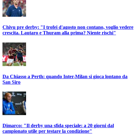
Chivu pre derby: "I trofei d'agosto non contano, voglio vedere
crescita. Lautaro e Thuram alla prima? Niente rischi"
Da Chiasso a Perth: quando Inter-Milan si gioca lontano da
San Siro
Dimarco: "Il derby una sfida speciale: a 20 giorni dal
campionato utile per testare la condizione"