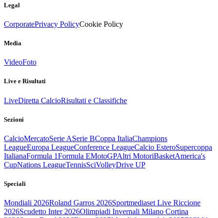
Legal
Corporate
Privacy Policy
Cookie Policy
Media
Video
Foto
Live e Risultati
Live
Diretta Calcio
Risultati e Classifiche
Sezioni
Calcio
Mercato
Serie A
Serie B
Coppa Italia
Champions
League
Europa League
Conference League
Calcio Estero
Supercoppa
Italiana
Formula 1
Formula E
MotoGP
Altri Motori
Basket
America's
Cup
Nations League
Tennis
Sci
Volley
Drive UP
Speciali
Mondiali 2026
Roland Garros 2026
Sportmediaset Live Riccione
2026
Scudetto Inter 2026
Olimpiadi Invernali Milano Cortina