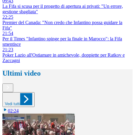
09:43
La Fifa si scusa per il progetto di apertura ai privati: "Un errore,
gestione sbagliata"
22:25
Premier del Canada: "Non credo che Infantino possa guidare la
Fifa"
21:54
Per il Times "Infantino spinge per la finale in Marocco": la Fifa
smentisce
21:23
Poker Lazio all'Ostiamare in amichevole, doppiette per Ratkov e
Zaccagni
Ultimi video
Vedi tutti
02:24