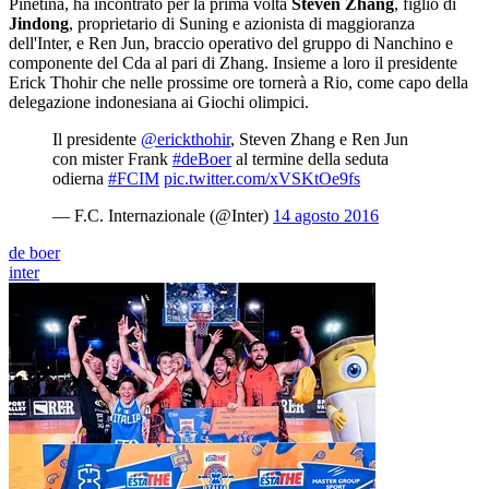
Pinetina, ha incontrato per la prima volta
Steven Zhang
, figlio di
Jindong
, proprietario di Suning e azionista di maggioranza
dell'Inter, e Ren Jun, braccio operativo del gruppo di Nanchino e
componente del Cda al pari di Zhang. Insieme a loro il presidente
Erick Thohir che nelle prossime ore tornerà a Rio, come capo della
delegazione indonesiana ai Giochi olimpici.
Il presidente
@erickthohir
, Steven Zhang e Ren Jun
con mister Frank
#deBoer
al termine della seduta
odierna
#FCIM
pic.twitter.com/xVSKtOe9fs
— F.C. Internazionale (@Inter)
14 agosto 2016
de boer
inter