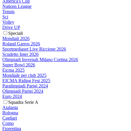
America's Cup
Nations League
Tennis
Sci
Volley
Drive UP
Speciali
Mondiali 2026
Roland Garros 2026
Sportmediaset Live Riccione 2026
Scudetto Inter 2026
Olimpiadi Invernali Milano Cortina 2026
Super Bowl 2026
Eicma 2025
Mondiale per club 2025
EICMA Riding Fest 2025
Paralimpiadi Parigi 2024
Olimpiadi Parigi 2024
Euro 2024
Squadra Serie A
Atalanta
Bologna
Cagliari
Como
Fiorentina