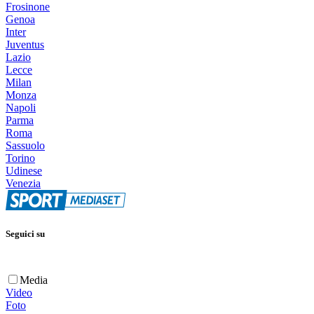
Frosinone
Genoa
Inter
Juventus
Lazio
Lecce
Milan
Monza
Napoli
Parma
Roma
Sassuolo
Torino
Udinese
Venezia
Seguici su
Media
Video
Foto