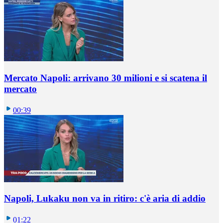
Mercato Napoli: arrivano 30 milioni e si scatena il
mercato
00:39
Napoli, Lukaku non va in ritiro: c'è aria di addio
01:22