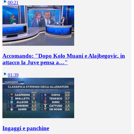
00:21
Accomando: "Dopo Kolo Muani e Alajbegovic, in
attacco la Juve pensa a…"
01:39
Ingaggi e panchine