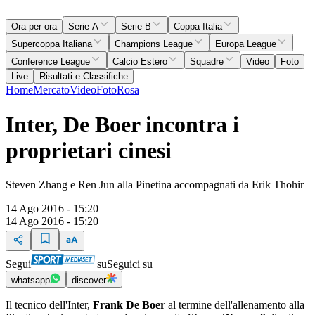
Ora per ora
Serie A
Serie B
Coppa Italia
Supercoppa Italiana
Champions League
Europa League
Conference League
Calcio Estero
Squadre
Video
Foto
Live
Risultati e Classifiche
Home
Mercato
Video
Foto
Rosa
Inter, De Boer incontra i
proprietari cinesi
Steven Zhang e Ren Jun alla Pinetina accompagnati da Erik Thohir
14 Ago 2016 - 15:20
14 Ago 2016 - 15:20
Segui
su
Seguici su
whatsapp
discover
Il tecnico dell'Inter,
Frank De Boer
al termine dell'allenamento alla