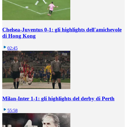
Chelsea-Juventus 0-1: gli highlights dell'amichevole
di Hong Kong
02:45
Milan-Inter 1-1: gli highlights del derby di Perth
55:58