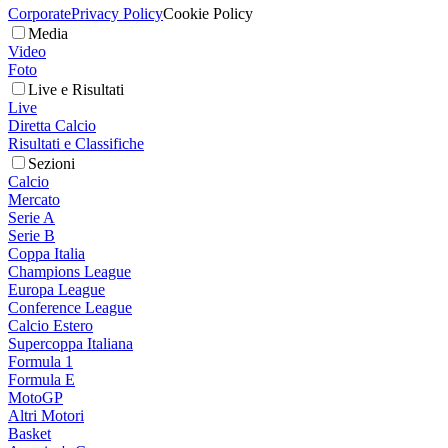
Corporate
Privacy Policy
Cookie Policy
Media
Video
Foto
Live e Risultati
Live
Diretta Calcio
Risultati e Classifiche
Sezioni
Calcio
Mercato
Serie A
Serie B
Coppa Italia
Champions League
Europa League
Conference League
Calcio Estero
Supercoppa Italiana
Formula 1
Formula E
MotoGP
Altri Motori
Basket