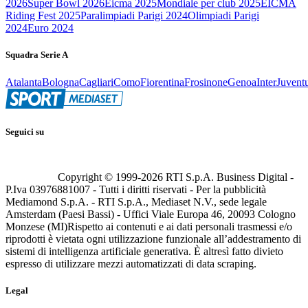
2026
Super Bowl 2026
Eicma 2025
Mondiale per club 2025
EICMA
Riding Fest 2025
Paralimpiadi Parigi 2024
Olimpiadi Parigi
2024
Euro 2024
Squadra Serie A
Atalanta
Bologna
Cagliari
Como
Fiorentina
Frosinone
Genoa
Inter
Juvent
Seguici su
Copyright © 1999-
2026
RTI S.p.A. Business Digital -
P.Iva 03976881007 - Tutti i diritti riservati - Per la pubblicità
Mediamond S.p.A. - RTI S.p.A., Mediaset N.V., sede legale
Amsterdam (Paesi Bassi) - Uffici Viale Europa 46, 20093 Cologno
Monzese (MI)
Rispetto ai contenuti e ai dati personali trasmessi e/o
riprodotti è vietata ogni utilizzazione funzionale all’addestramento di
sistemi di intelligenza artificiale generativa. È altresì fatto divieto
espresso di utilizzare mezzi automatizzati di data scraping.
Legal