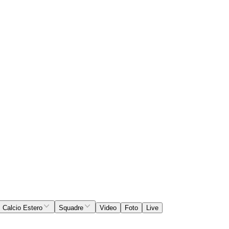
Calcio Estero
Squadre
Video
Foto
Live