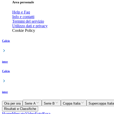
Area personale
Help e Faq
Info e contatti
Termini del servizio
Utilizzo dati e privacy
Cookie Policy
Calcio
inter
Calcio
inter
Ora per ora
Serie A
Serie B
Coppa Italia
Supercoppa Itali
Risultati e Classifiche
Home
Mercato
Video
Foto
Rosa