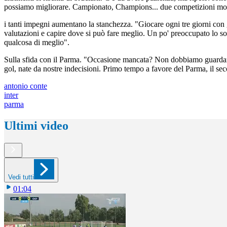
possiamo migliorare. Campionato, Champions... due competizioni molto 
i tanti impegni aumentano la stanchezza. "Giocare ogni tre giorni con 
valutazioni e capire dove si può fare meglio. Un po' preoccupato lo so
qualcosa di meglio".
Sulla sfida con il Parma. "Occasione mancata? Non dobbiamo guardare gli
gol, nate da nostre indecisioni. Primo tempo a favore del Parma, il se
antonio conte
inter
parma
Ultimi video
Vedi tutti
01:04