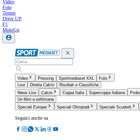
Video
Foto
Tennis
Drive UP
F1
MotoGp
Video
Pressing
Sportmediaset XXL
Foto
Live
Diretta Calcio
Risultati e Classifiche
News Live
Calcio
Coppa Italia
Supercoppa Italiana
Proba
Un libro a settimana
Speciali Europei
Speciali Olimpiadi
Speciale Scudetti
Seguici anche su