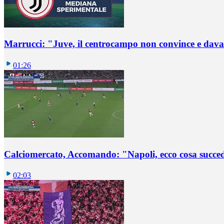
Marrucci: "Juve, il centrocampo non convince e dava
01:26
Calciomercato, Accomando: "Napoli, ecco cosa succ
02:03