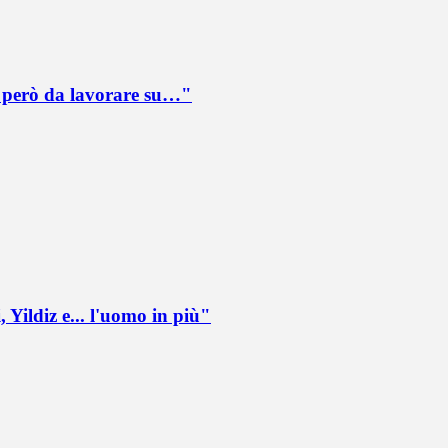
è però da lavorare su…"
 Yildiz e... l'uomo in più"