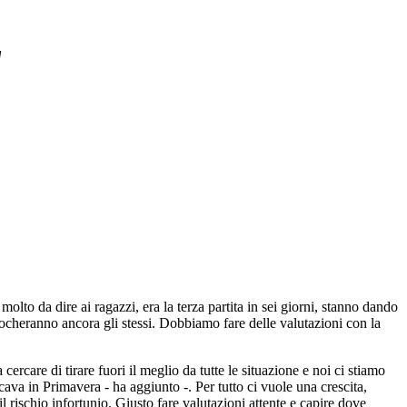
"
molto da dire ai ragazzi, era la terza partita in sei giorni, stanno dando
iocheranno ancora gli stessi. Dobbiamo fare delle valutazioni con la
ercare di tirare fuori il meglio da tutte le situazione e noi ci stiamo
va in Primavera - ha aggiunto -. Per tutto ci vuole una crescita,
l rischio infortunio. Giusto fare valutazioni attente e capire dove