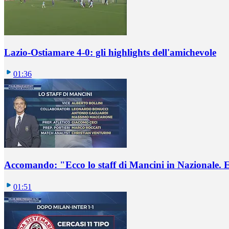
Lazio-Ostiamare 4-0: gli highlights dell'amichevole
01:36
Accomando: "Ecco lo staff di Mancini in Nazionale. E 
01:51