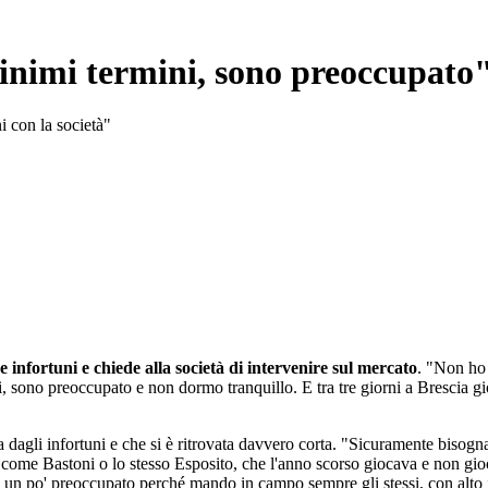
minimi termini, sono preoccupato
i con la società"
 infortuni e chiede alla società di intervenire sul mercato
. "Non ho 
ni, sono preoccupato e non dormo tranquillo. E tra tre giorni a Brescia g
dagli infortuni e che si è ritrovata davvero corta. "Sicuramente bisogna c
ome Bastoni o lo stesso Esposito, che l'anno scorso giocava e non gioca
no un po' preoccupato perché mando in campo sempre gli stessi, con alto i