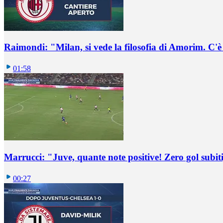
Raimondi: "Milan, si vede la filosofia di Amorim. C'
01:58
Marrucci: "Juve, quante note positive! Zero gol subiti,
00:27