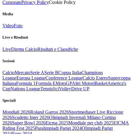
Corporate
Privacy Policy
Cookie Policy
Media
Video
Foto
Live e Risultati
Live
Diretta Calcio
Risultati e Classifiche
Sezioni
Calcio
Mercato
Serie A
Serie B
Coppa Italia
Champions
League
Europa League
Conference League
Calcio Estero
Supercoppa
Italiana
Formula 1
Formula E
MotoGP
Altri Motori
Basket
America's
Cup
Nations League
Tennis
Sci
Volley
Drive UP
Speciali
Mondiali 2026
Roland Garros 2026
Sportmediaset Live Riccione
2026
Scudetto Inter 2026
Olimpiadi Invernali Milano Cortina
2026
Super Bowl 2026
Eicma 2025
Mondiale per club 2025
EICMA
Riding Fest 2025
Paralimpiadi Parigi 2024
Olimpiadi Parigi
2024
Euro 2024