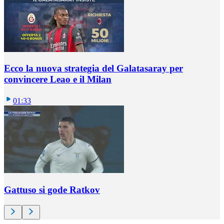
Ecco la nuova strategia del Galatasaray per
convincere Leao e il Milan
01:33
Gattuso si gode Ratkov