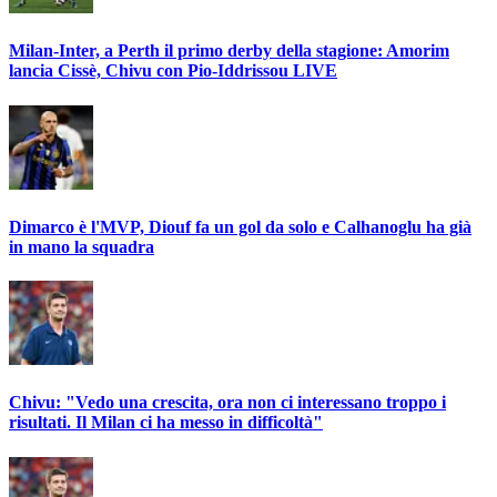
Milan-Inter, a Perth il primo derby della stagione: Amorim
lancia Cissè, Chivu con Pio-Iddrissou LIVE
Dimarco è l'MVP, Diouf fa un gol da solo e Calhanoglu ha già
in mano la squadra
Chivu: "Vedo una crescita, ora non ci interessano troppo i
risultati. Il Milan ci ha messo in difficoltà"