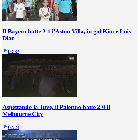
Il Bayern batte 2-1 l'Aston Villa, in gol Kim e Luis
Diaz
03:33
Aspettando la Juve, il Palermo batte 2-0 il
Melbourne City
02:23