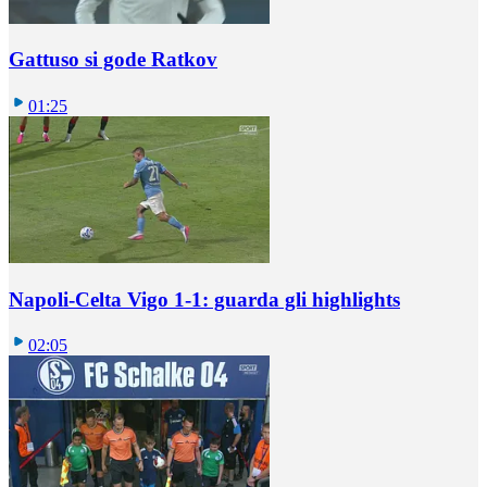
Gattuso si gode Ratkov
01:25
Napoli-Celta Vigo 1-1: guarda gli highlights
02:05