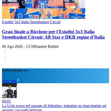
Estathé 3x3 Italia Streetbasket Circuit
Gran finale a Riccione per l'Estathé 3x3 Italia
Streetbasket Circuit: All Star e DKB regine d'Italia
06 Ago 2026 - 15:59
Daniele Rubini
Calcio ora per ora
Vedi tutti
00:01
La Uefa scava nel passato di Infantino: indagine su risarcimento ad
amante con soldi dell'ente