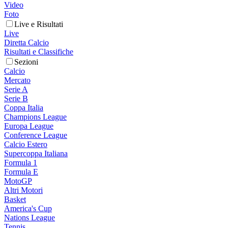
Video
Foto
Live e Risultati
Live
Diretta Calcio
Risultati e Classifiche
Sezioni
Calcio
Mercato
Serie A
Serie B
Coppa Italia
Champions League
Europa League
Conference League
Calcio Estero
Supercoppa Italiana
Formula 1
Formula E
MotoGP
Altri Motori
Basket
America's Cup
Nations League
Tennis