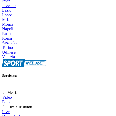
Inter
Juventus
Lazio
Lecce
Milan
Monza
Napoli
Parma
Roma
Sassuolo
Torino
Udinese
Venezia
Seguici su
Media
Video
Foto
Live e Risultati
Live