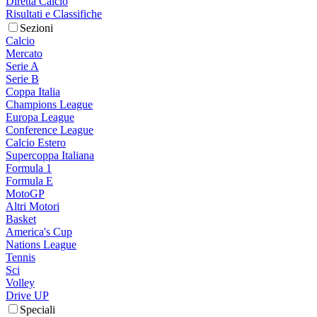
Diretta Calcio
Risultati e Classifiche
Sezioni
Calcio
Mercato
Serie A
Serie B
Coppa Italia
Champions League
Europa League
Conference League
Calcio Estero
Supercoppa Italiana
Formula 1
Formula E
MotoGP
Altri Motori
Basket
America's Cup
Nations League
Tennis
Sci
Volley
Drive UP
Speciali