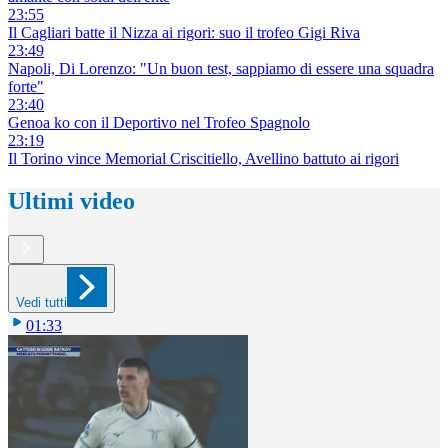
23:55
Il Cagliari batte il Nizza ai rigori: suo il trofeo Gigi Riva
23:49
Napoli, Di Lorenzo: "Un buon test, sappiamo di essere una squadra
forte"
23:40
Genoa ko con il Deportivo nel Trofeo Spagnolo
23:19
Il Torino vince Memorial Criscitiello, Avellino battuto ai rigori
Ultimi video
Vedi tutti
01:33