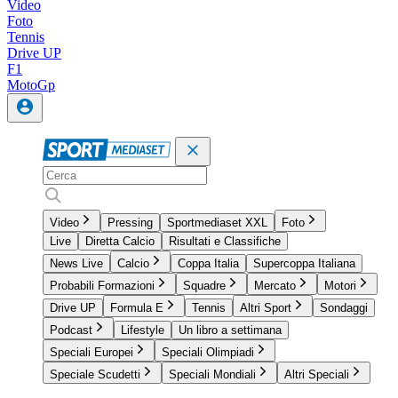
Video
Foto
Tennis
Drive UP
F1
MotoGp
Video
Pressing
Sportmediaset XXL
Foto
Live
Diretta Calcio
Risultati e Classifiche
News Live
Calcio
Coppa Italia
Supercoppa Italiana
Probabili Formazioni
Squadre
Mercato
Motori
Drive UP
Formula E
Tennis
Altri Sport
Sondaggi
Podcast
Lifestyle
Un libro a settimana
Speciali Europei
Speciali Olimpiadi
Speciale Scudetti
Speciali Mondiali
Altri Speciali