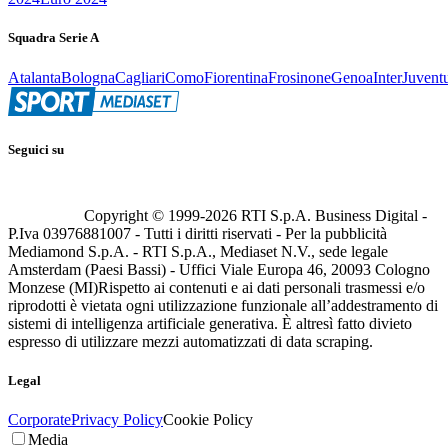
Squadra Serie A
Atalanta
Bologna
Cagliari
Como
Fiorentina
Frosinone
Genoa
Inter
Juvent
Seguici su
Copyright © 1999-
2026
RTI S.p.A. Business Digital -
P.Iva 03976881007 - Tutti i diritti riservati - Per la pubblicità
Mediamond S.p.A. - RTI S.p.A., Mediaset N.V., sede legale
Amsterdam (Paesi Bassi) - Uffici Viale Europa 46, 20093 Cologno
Monzese (MI)
Rispetto ai contenuti e ai dati personali trasmessi e/o
riprodotti è vietata ogni utilizzazione funzionale all’addestramento di
sistemi di intelligenza artificiale generativa. È altresì fatto divieto
espresso di utilizzare mezzi automatizzati di data scraping.
Legal
Corporate
Privacy Policy
Cookie Policy
Media