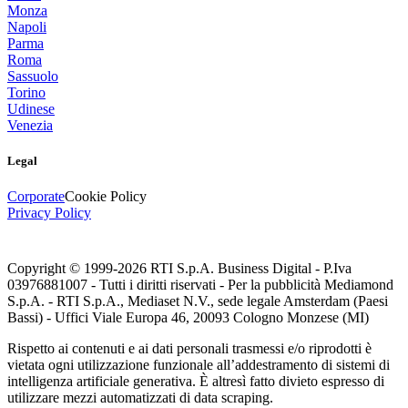
Monza
Napoli
Parma
Roma
Sassuolo
Torino
Udinese
Venezia
Legal
Corporate
Cookie Policy
Privacy Policy
Copyright © 1999-
2026
RTI S.p.A. Business Digital - P.Iva
03976881007 - Tutti i diritti riservati - Per la pubblicità Mediamond
S.p.A. - RTI S.p.A., Mediaset N.V., sede legale Amsterdam (Paesi
Bassi) - Uffici Viale Europa 46, 20093 Cologno Monzese (MI)
Rispetto ai contenuti e ai dati personali trasmessi e/o riprodotti è
vietata ogni utilizzazione funzionale all’addestramento di sistemi di
intelligenza artificiale generativa. È altresì fatto divieto espresso di
utilizzare mezzi automatizzati di data scraping.