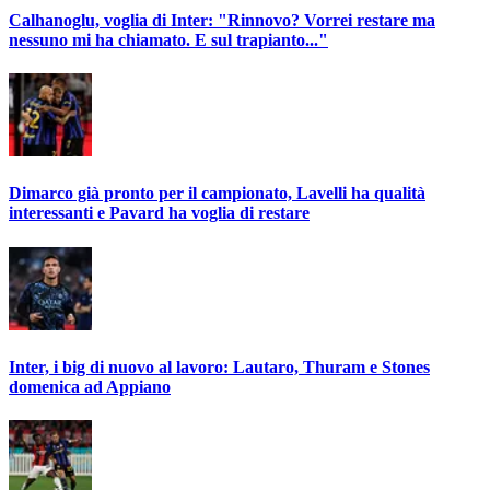
Calhanoglu, voglia di Inter: "Rinnovo? Vorrei restare ma
nessuno mi ha chiamato. E sul trapianto..."
Dimarco già pronto per il campionato, Lavelli ha qualità
interessanti e Pavard ha voglia di restare
Inter, i big di nuovo al lavoro: Lautaro, Thuram e Stones
domenica ad Appiano