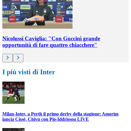
Nicolussi Caviglia: "Con Guccini grande
opportunità di fare quattro chiacchere"
I più visti di Inter
Milan-Inter, a Perth il primo derby della stagione: Amorim
lancia Cissè, Chivu con Pio-Iddrissou LIVE