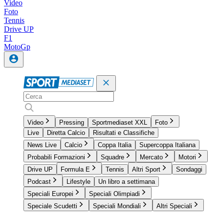
Video
Foto
Tennis
Drive UP
F1
MotoGp
Video
Pressing
Sportmediaset XXL
Foto
Live
Diretta Calcio
Risultati e Classifiche
News Live
Calcio
Coppa Italia
Supercoppa Italiana
Probabili Formazioni
Squadre
Mercato
Motori
Drive UP
Formula E
Tennis
Altri Sport
Sondaggi
Podcast
Lifestyle
Un libro a settimana
Speciali Europei
Speciali Olimpiadi
Speciale Scudetti
Speciali Mondiali
Altri Speciali