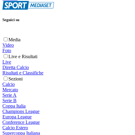
Seguici su
Media
Video
Foto
Live e Risultati
Live
Diretta Calcio
Risultati e Classifiche
Sezioni
Calcio
Mercato
Serie A
Serie B
Coppa Italia
Champions League
Europa League
Conference League
Calcio Estero
Supercoppa Italiana