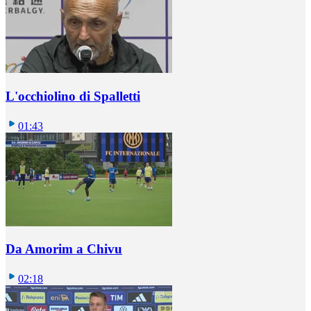
L'occhiolino di Spalletti
01:43
Da Amorim a Chivu
02:18