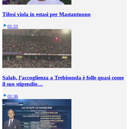
Tifosi viola in estasi per Mastantuono
01:33
Salah, l’accoglienza a Trebisonda è folle quasi come
il suo stipendio…
01:36