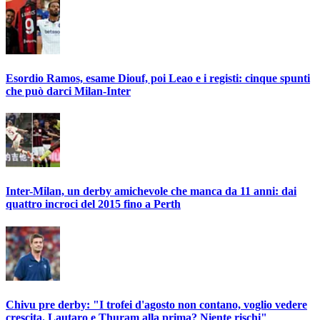
Esordio Ramos, esame Diouf, poi Leao e i registi: cinque spunti
che può darci Milan-Inter
Inter-Milan, un derby amichevole che manca da 11 anni: dai
quattro incroci del 2015 fino a Perth
Chivu pre derby: "I trofei d'agosto non contano, voglio vedere
crescita. Lautaro e Thuram alla prima? Niente rischi"