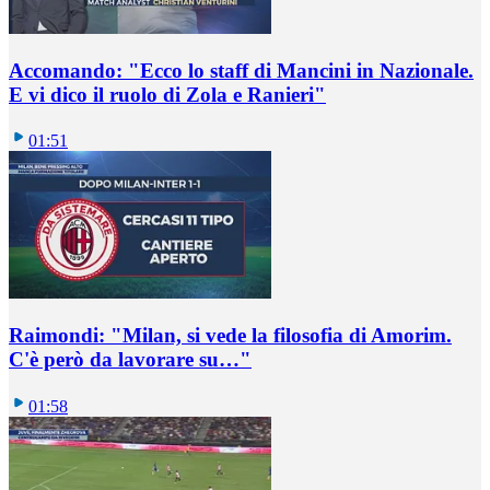
Accomando: "Ecco lo staff di Mancini in Nazionale.
E vi dico il ruolo di Zola e Ranieri"
01:51
Raimondi: "Milan, si vede la filosofia di Amorim.
C'è però da lavorare su…"
01:58