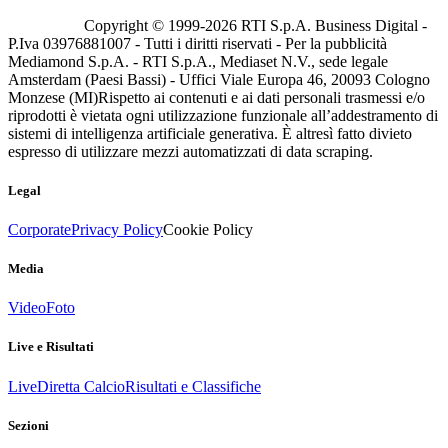
Copyright © 1999-
2026
RTI S.p.A. Business Digital -
P.Iva 03976881007 - Tutti i diritti riservati - Per la pubblicità
Mediamond S.p.A. - RTI S.p.A., Mediaset N.V., sede legale
Amsterdam (Paesi Bassi) - Uffici Viale Europa 46, 20093 Cologno
Monzese (MI)
Rispetto ai contenuti e ai dati personali trasmessi e/o
riprodotti è vietata ogni utilizzazione funzionale all’addestramento di
sistemi di intelligenza artificiale generativa. È altresì fatto divieto
espresso di utilizzare mezzi automatizzati di data scraping.
Legal
Corporate
Privacy Policy
Cookie Policy
Media
Video
Foto
Live e Risultati
Live
Diretta Calcio
Risultati e Classifiche
Sezioni