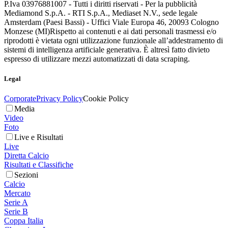
P.Iva 03976881007 - Tutti i diritti riservati - Per la pubblicità
Mediamond S.p.A. - RTI S.p.A., Mediaset N.V., sede legale
Amsterdam (Paesi Bassi) - Uffici Viale Europa 46, 20093 Cologno
Monzese (MI)
Rispetto ai contenuti e ai dati personali trasmessi e/o
riprodotti è vietata ogni utilizzazione funzionale all’addestramento di
sistemi di intelligenza artificiale generativa. È altresì fatto divieto
espresso di utilizzare mezzi automatizzati di data scraping.
Legal
Corporate
Privacy Policy
Cookie Policy
Media
Video
Foto
Live e Risultati
Live
Diretta Calcio
Risultati e Classifiche
Sezioni
Calcio
Mercato
Serie A
Serie B
Coppa Italia