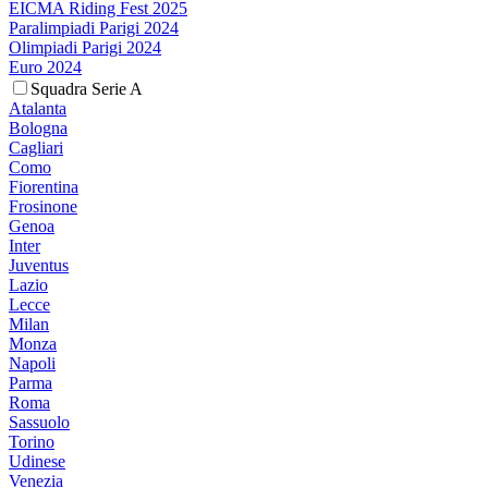
EICMA Riding Fest 2025
Paralimpiadi Parigi 2024
Olimpiadi Parigi 2024
Euro 2024
Squadra Serie A
Atalanta
Bologna
Cagliari
Como
Fiorentina
Frosinone
Genoa
Inter
Juventus
Lazio
Lecce
Milan
Monza
Napoli
Parma
Roma
Sassuolo
Torino
Udinese
Venezia