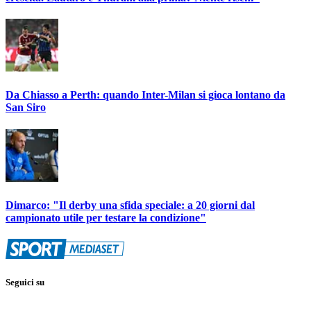
Da Chiasso a Perth: quando Inter-Milan si gioca lontano da
San Siro
Dimarco: "Il derby una sfida speciale: a 20 giorni dal
campionato utile per testare la condizione"
Seguici su