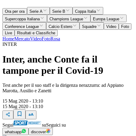
Ora per ora
Serie A
Serie B
Coppa Italia
Supercoppa Italiana
Champions League
Europa League
Conference League
Calcio Estero
Squadre
Video
Foto
Live
Risultati e Classifiche
Home
Mercato
Video
Foto
Rosa
INTER
Inter, anche Conte fa il
tampone per il Covid-19
Test anche per il suo staff e la dirigenza nerazzurra: ad Appiano
Marotta, Ausilio e Zanetti
15 Mag 2020 - 13:10
15 Mag 2020 - 13:10
Segui
su
Seguici su
whatsapp
discover