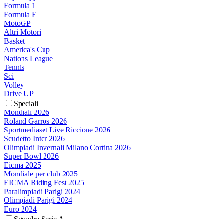
Formula 1
Formula E
MotoGP
Altri Motori
Basket
America's Cup
Nations League
Tennis
Sci
Volley
Drive UP
Speciali
Mondiali 2026
Roland Garros 2026
Sportmediaset Live Riccione 2026
Scudetto Inter 2026
Olimpiadi Invernali Milano Cortina 2026
Super Bowl 2026
Eicma 2025
Mondiale per club 2025
EICMA Riding Fest 2025
Paralimpiadi Parigi 2024
Olimpiadi Parigi 2024
Euro 2024
Squadra Serie A