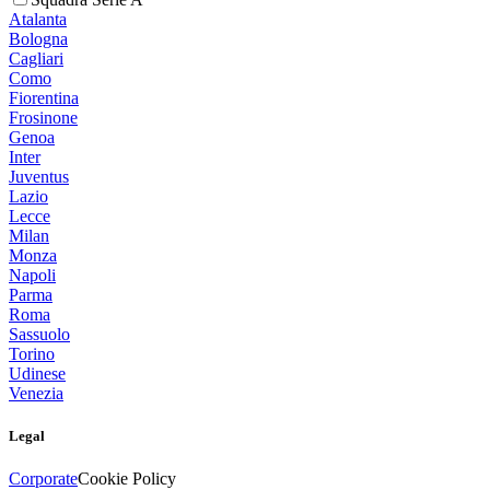
Atalanta
Bologna
Cagliari
Como
Fiorentina
Frosinone
Genoa
Inter
Juventus
Lazio
Lecce
Milan
Monza
Napoli
Parma
Roma
Sassuolo
Torino
Udinese
Venezia
Legal
Corporate
Cookie Policy