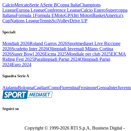
Calcio
Mercato
Serie A
Serie B
Coppa Italia
Champions
League
Europa League
Conference League
Calcio Estero
Supercoppa
Italiana
Formula 1
Formula E
MotoGP
Altri Motori
Basket
America's
Cup
Nations League
Tennis
Sci
Volley
Drive UP
Speciali
Mondiali 2026
Roland Garros 2026
Sportmediaset Live Riccione
2026
Scudetto Inter 2026
Olimpiadi Invernali Milano Cortina
2026
Super Bowl 2026
Eicma 2025
Mondiale per club 2025
EICMA
Riding Fest 2025
Paralimpiadi Parigi 2024
Olimpiadi Parigi
2024
Euro 2024
Squadra Serie A
Atalanta
Bologna
Cagliari
Como
Fiorentina
Frosinone
Genoa
Inter
Juvent
Seguici su
Copyright © 1999-
2026
RTI S.p.A. Business Digital -