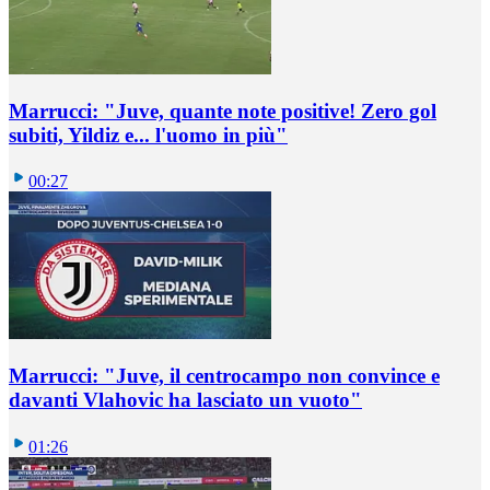
Marrucci: "Juve, quante note positive! Zero gol
subiti, Yildiz e... l'uomo in più"
00:27
Marrucci: "Juve, il centrocampo non convince e
davanti Vlahovic ha lasciato un vuoto"
01:26