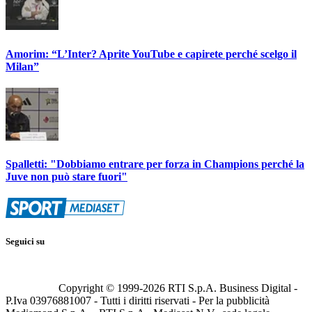
Amorim: “L’Inter? Aprite YouTube e capirete perché scelgo il
Milan”
Spalletti: "Dobbiamo entrare per forza in Champions perché la
Juve non può stare fuori"
Seguici su
Copyright © 1999-
2026
RTI S.p.A. Business Digital -
P.Iva 03976881007 - Tutti i diritti riservati - Per la pubblicità