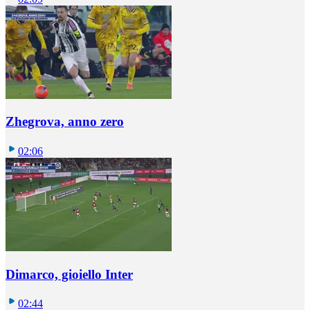
Zhegrova, anno zero
02:06
Dimarco, gioiello Inter
02:44