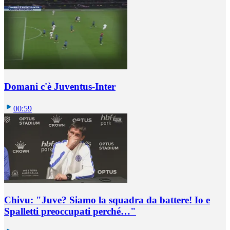
Domani c'è Juventus-Inter
00:59
Chivu: "Juve? Siamo la squadra da battere! Io e
Spalletti preoccupati perché…"