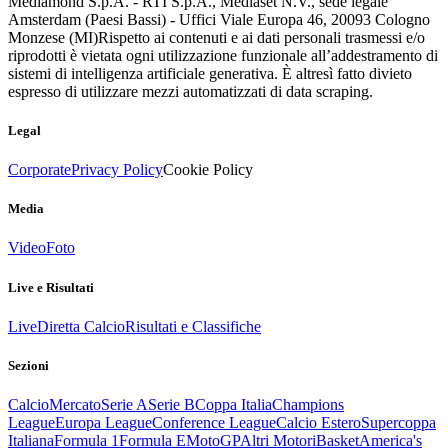
Mediamond S.p.A. - RTI S.p.A., Mediaset N.V., sede legale
Amsterdam (Paesi Bassi) - Uffici Viale Europa 46, 20093 Cologno
Monzese (MI)
Rispetto ai contenuti e ai dati personali trasmessi e/o
riprodotti è vietata ogni utilizzazione funzionale all’addestramento di
sistemi di intelligenza artificiale generativa. È altresì fatto divieto
espresso di utilizzare mezzi automatizzati di data scraping.
Legal
Corporate
Privacy Policy
Cookie Policy
Media
Video
Foto
Live e Risultati
Live
Diretta Calcio
Risultati e Classifiche
Sezioni
Calcio
Mercato
Serie A
Serie B
Coppa Italia
Champions
League
Europa League
Conference League
Calcio Estero
Supercoppa
Italiana
Formula 1
Formula E
MotoGP
Altri Motori
Basket
America's