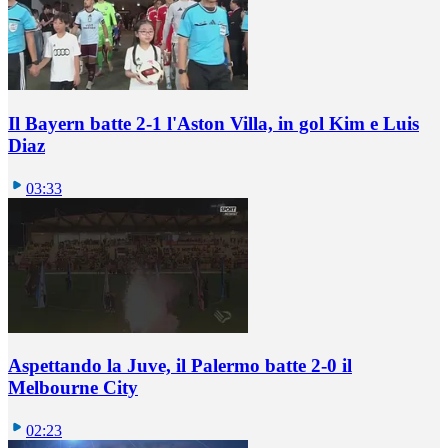
Il Bayern batte 2-1 l'Aston Villa, in gol Kim e Luis
Diaz
03:33
Aspettando la Juve, il Palermo batte 2-0 il
Melbourne City
02:23