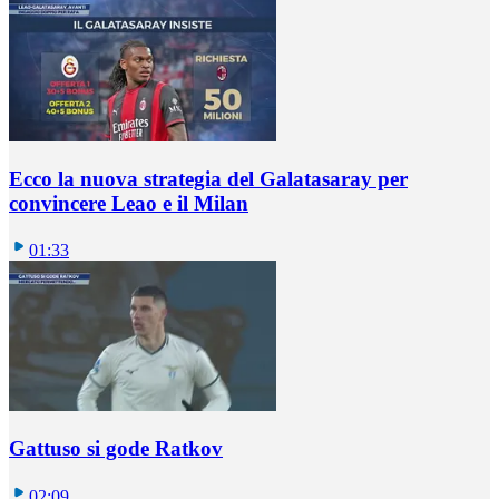
Ecco la nuova strategia del Galatasaray per
convincere Leao e il Milan
01:33
Gattuso si gode Ratkov
02:09