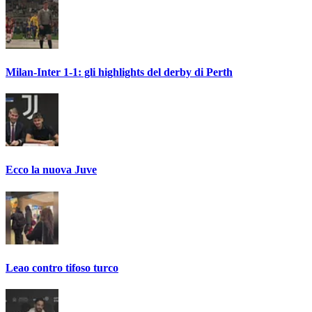
Milan-Inter 1-1: gli highlights del derby di Perth
Ecco la nuova Juve
Leao contro tifoso turco