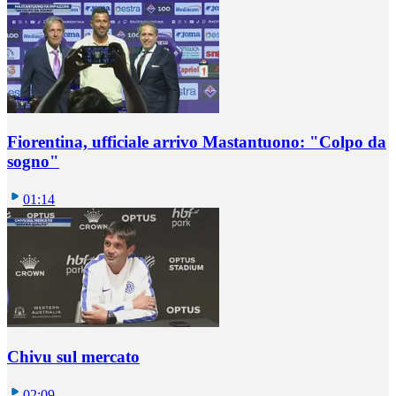
Fiorentina, ufficiale arrivo Mastantuono: "Colpo da
sogno"
01:14
Chivu sul mercato
02:09