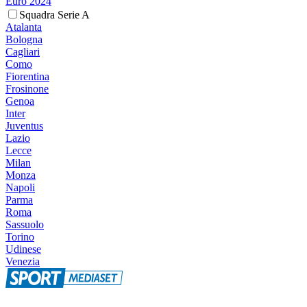
Euro 2024
Squadra Serie A
Atalanta
Bologna
Cagliari
Como
Fiorentina
Frosinone
Genoa
Inter
Juventus
Lazio
Lecce
Milan
Monza
Napoli
Parma
Roma
Sassuolo
Torino
Udinese
Venezia