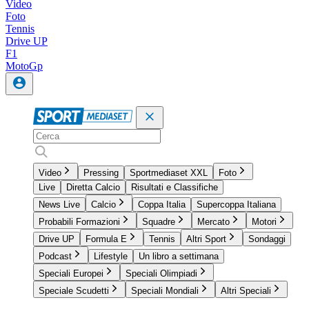
Video
Foto
Tennis
Drive UP
F1
MotoGp
Video
Pressing
Sportmediaset XXL
Foto
Live
Diretta Calcio
Risultati e Classifiche
News Live
Calcio
Coppa Italia
Supercoppa Italiana
Probabili Formazioni
Squadre
Mercato
Motori
Drive UP
Formula E
Tennis
Altri Sport
Sondaggi
Podcast
Lifestyle
Un libro a settimana
Speciali Europei
Speciali Olimpiadi
Speciale Scudetti
Speciali Mondiali
Altri Speciali