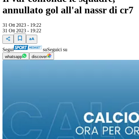
annullato gol all'al nassr di cr7
31 Ott 2023 - 19:22
31 Ott 2023 - 19:22
Segui
su
Seguici su
whatsapp
discover