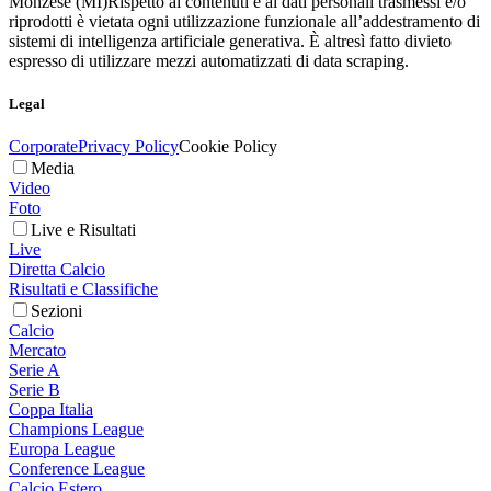
Monzese (MI)
Rispetto ai contenuti e ai dati personali trasmessi e/o
riprodotti è vietata ogni utilizzazione funzionale all’addestramento di
sistemi di intelligenza artificiale generativa. È altresì fatto divieto
espresso di utilizzare mezzi automatizzati di data scraping.
Legal
Corporate
Privacy Policy
Cookie Policy
Media
Video
Foto
Live e Risultati
Live
Diretta Calcio
Risultati e Classifiche
Sezioni
Calcio
Mercato
Serie A
Serie B
Coppa Italia
Champions League
Europa League
Conference League
Calcio Estero