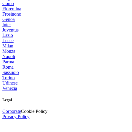
Como
Fiorentina
Frosinone
Genoa
Inter
Juventus
Lazio
Lecce
Milan
Monza
Napoli
Parma
Roma
Sassuolo
Torino
Udinese
Venezia
Legal
Corporate
Cookie Policy
Privacy Policy