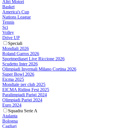
Altri Motori
Basket
America's Cup
Nations League
Tennis
Sci
Volley
Drive UP
Speciali
Mondiali 2026
Roland Garros 2026
Sportmediaset Live Riccione 2026
Scudetto Inter 2026
Olimpiadi Invernali Milano Cortina 2026
Super Bowl 2026
Eicma 2025
Mondiale per club 2025
EICMA Riding Fest 2025
Paralimpiadi Parigi 2024
Olimpiadi Parigi 2024
Euro 2024
Squadra Serie A
Atalanta
Bologna
Cagliari