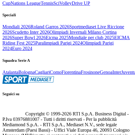
Cup
Nations League
Tennis
Sci
Volley
Drive UP
Speciali
Mondiali 2026
Roland Garros 2026
Sportmediaset Live Riccione
2026
Scudetto Inter 2026
Olimpiadi Invernali Milano Cortina
2026
Super Bowl 2026
Eicma 2025
Mondiale per club 2025
EICMA
Riding Fest 2025
Paralimpiadi Parigi 2024
Olimpiadi Parigi
2024
Euro 2024
Squadra Serie A
Atalanta
Bologna
Cagliari
Como
Fiorentina
Frosinone
Genoa
Inter
Juvent
Seguici su
Copyright © 1999-
2026
RTI S.p.A. Business Digital -
P.Iva 03976881007 - Tutti i diritti riservati - Per la pubblicità
Mediamond S.p.A. - RTI S.p.A., Mediaset N.V., sede legale
Amsterdam (Paesi Bassi) - Uffici Viale Europa 46, 20093 Cologno