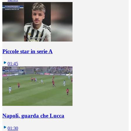
Piccole star in serie A
01:45
Napoli, guarda che Lucca
01:30