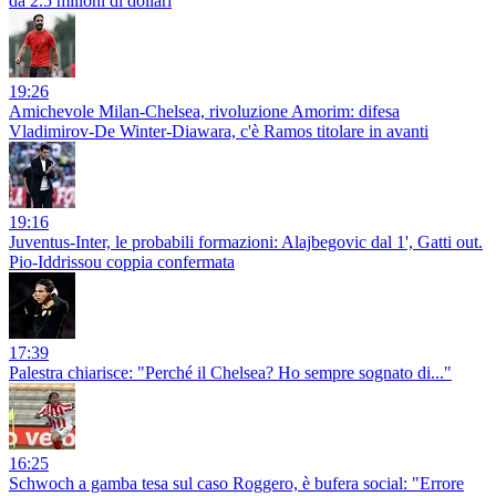
da 2.5 milioni di dollari
19:26
Amichevole Milan-Chelsea, rivoluzione Amorim: difesa
Vladimirov-De Winter-Diawara, c'è Ramos titolare in avanti
19:16
Juventus-Inter, le probabili formazioni: Alajbegovic dal 1', Gatti out.
Pio-Iddrissou coppia confermata
17:39
Palestra chiarisce: "Perché il Chelsea? Ho sempre sognato di..."
16:25
Schwoch a gamba tesa sul caso Roggero, è bufera social: "Errore