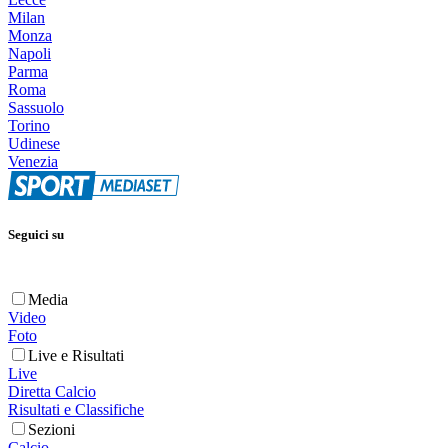
Milan
Monza
Napoli
Parma
Roma
Sassuolo
Torino
Udinese
Venezia
Seguici su
Media
Video
Foto
Live e Risultati
Live
Diretta Calcio
Risultati e Classifiche
Sezioni
Calcio