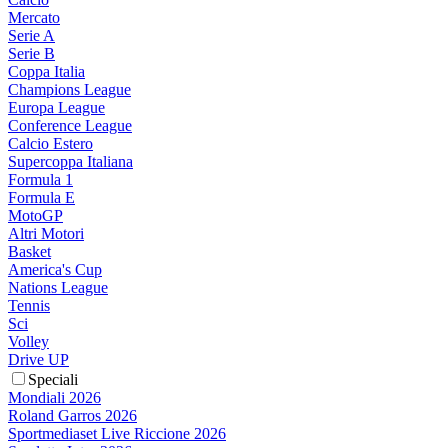
Mercato
Serie A
Serie B
Coppa Italia
Champions League
Europa League
Conference League
Calcio Estero
Supercoppa Italiana
Formula 1
Formula E
MotoGP
Altri Motori
Basket
America's Cup
Nations League
Tennis
Sci
Volley
Drive UP
Speciali
Mondiali 2026
Roland Garros 2026
Sportmediaset Live Riccione 2026