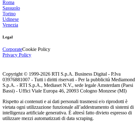
Roma
Sassuolo
Torino
Udinese
Venezia
Legal
Corporate
Cookie Policy
Privacy Policy
Copyright © 1999-
2026
RTI S.p.A. Business Digital - P.Iva
03976881007 - Tutti i diritti riservati - Per la pubblicità Mediamond
S.p.A. - RTI S.p.A., Mediaset N.V., sede legale Amsterdam (Paesi
Bassi) - Uffici Viale Europa 46, 20093 Cologno Monzese (MI)
Rispetto ai contenuti e ai dati personali trasmessi e/o riprodotti è
vietata ogni utilizzazione funzionale all’addestramento di sistemi di
intelligenza artificiale generativa. È altresì fatto divieto espresso di
utilizzare mezzi automatizzati di data scraping.