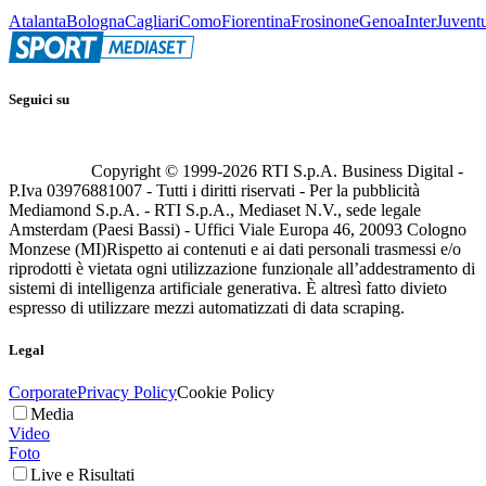
Atalanta
Bologna
Cagliari
Como
Fiorentina
Frosinone
Genoa
Inter
Juvent
Seguici su
Copyright © 1999-
2026
RTI S.p.A. Business Digital -
P.Iva 03976881007 - Tutti i diritti riservati - Per la pubblicità
Mediamond S.p.A. - RTI S.p.A., Mediaset N.V., sede legale
Amsterdam (Paesi Bassi) - Uffici Viale Europa 46, 20093 Cologno
Monzese (MI)
Rispetto ai contenuti e ai dati personali trasmessi e/o
riprodotti è vietata ogni utilizzazione funzionale all’addestramento di
sistemi di intelligenza artificiale generativa. È altresì fatto divieto
espresso di utilizzare mezzi automatizzati di data scraping.
Legal
Corporate
Privacy Policy
Cookie Policy
Media
Video
Foto
Live e Risultati