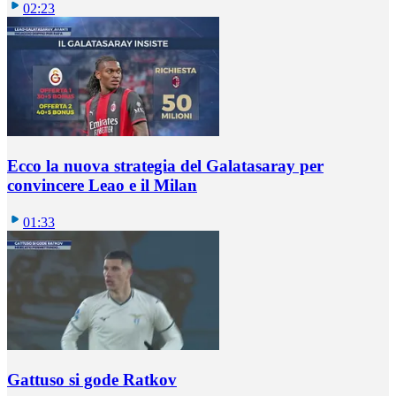
02:23
Ecco la nuova strategia del Galatasaray per
convincere Leao e il Milan
01:33
Gattuso si gode Ratkov