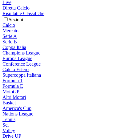
Live
Diretta Calcio
Risultati e Classifiche
Sezioni
Calcio
Mercato
Serie A
Serie B
Coppa Italia
Champions League
Europa League
Conference League
Calcio Estero
Supercoppa Italiana
Formula 1
Formula E
MotoGP
Altri Motori
Basket
America's Cup
Nations League
Tennis
Sci
Volley
Drive UP