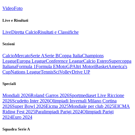
Video
Foto
Live e Risultati
Live
Diretta Calcio
Risultati e Classifiche
Sezioni
Calcio
Mercato
Serie A
Serie B
Coppa Italia
Champions
League
Europa League
Conference League
Calcio Estero
Supercoppa
Italiana
Formula 1
Formula E
MotoGP
Altri Motori
Basket
America's
Cup
Nations League
Tennis
Sci
Volley
Drive UP
Speciali
Mondiali 2026
Roland Garros 2026
Sportmediaset Live Riccione
2026
Scudetto Inter 2026
Olimpiadi Invernali Milano Cortina
2026
Super Bowl 2026
Eicma 2025
Mondiale per club 2025
EICMA
Riding Fest 2025
Paralimpiadi Parigi 2024
Olimpiadi Parigi
2024
Euro 2024
Squadra Serie A