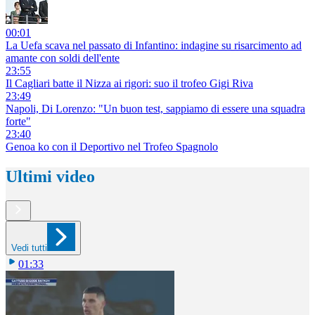
00:01
La Uefa scava nel passato di Infantino: indagine su risarcimento ad
amante con soldi dell'ente
23:55
Il Cagliari batte il Nizza ai rigori: suo il trofeo Gigi Riva
23:49
Napoli, Di Lorenzo: "Un buon test, sappiamo di essere una squadra
forte"
23:40
Genoa ko con il Deportivo nel Trofeo Spagnolo
Ultimi video
Vedi tutti
01:33