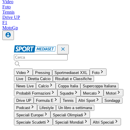
Video
Foto
Tennis
Drive UP
F1
MotoGp
Video
Pressing
Sportmediaset XXL
Foto
Live
Diretta Calcio
Risultati e Classifiche
News Live
Calcio
Coppa Italia
Supercoppa Italiana
Probabili Formazioni
Squadre
Mercato
Motori
Drive UP
Formula E
Tennis
Altri Sport
Sondaggi
Podcast
Lifestyle
Un libro a settimana
Speciali Europei
Speciali Olimpiadi
Speciale Scudetti
Speciali Mondiali
Altri Speciali