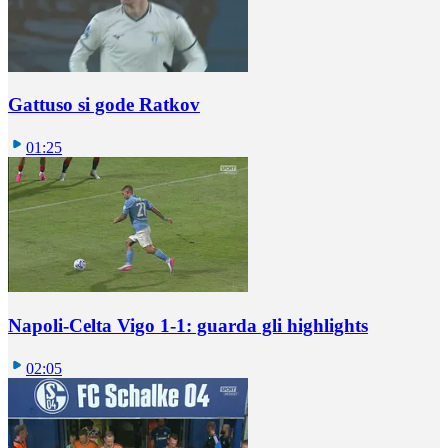
Gattuso si gode Ratkov
01:25
Napoli-Celta Vigo 1-1: guarda gli highlights
02:05