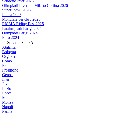
Scudetto Inter 2026
Olimpiadi Invernali Milano Cortina 2026
Super Bowl 2026
Eicma 2025
Mondiale per club 2025
EICMA Riding Fest 2025
Paralimpiadi Parigi 2024
Olimpiadi Parigi 2024
Euro 2024
Squadra Serie A
Atalanta
Bologna
Cagliari
Como
Fiorentina
Frosinone
Genoa
Inter
Juventus
Lazio
Lecce
Milan
Monza
Napoli
Parma