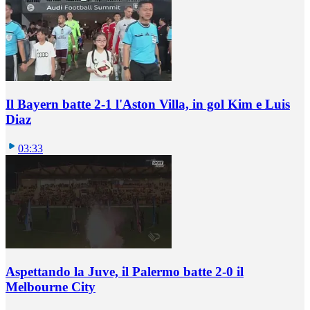
Il Bayern batte 2-1 l'Aston Villa, in gol Kim e Luis
Diaz
03:33
Aspettando la Juve, il Palermo batte 2-0 il
Melbourne City