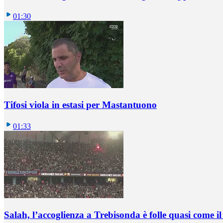
01:30
Tifosi viola in estasi per Mastantuono
01:33
Salah, l’accoglienza a Trebisonda è folle quasi come i