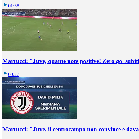
01:58
Marrucci: "Juve, quante note positive! Zero gol subiti,
00:27
Marrucci: "Juve, il centrocampo non convince e dava