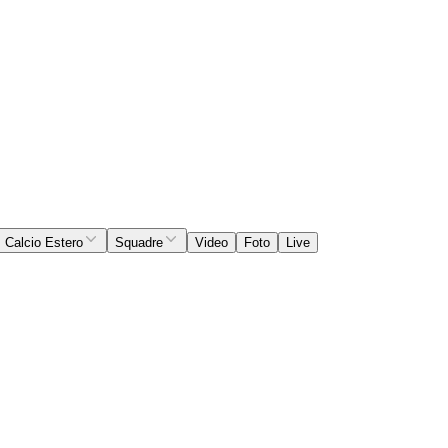
Calcio Estero
Squadre
Video
Foto
Live