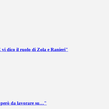
vi dico il ruolo di Zola e Ranieri"
è però da lavorare su…"