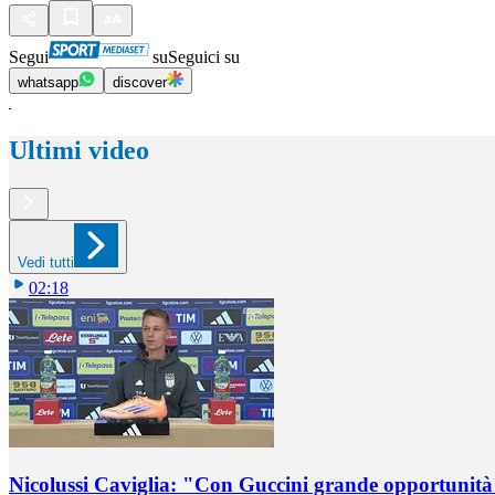
Segui
su
Seguici su
whatsapp
discover
Ultimi video
Vedi tutti
02:18
Nicolussi Caviglia: "Con Guccini grande opportunità 