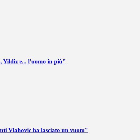
 Yildiz e... l'uomo in più"
nti Vlahovic ha lasciato un vuoto"