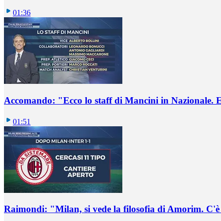
01:36
Accomando: "Ecco lo staff di Mancini in Nazionale. E 
01:51
Raimondi: "Milan, si vede la filosofia di Amorim. C'