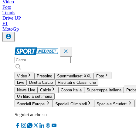
Video
Foto
Tennis
Drive UP
F1
MotoGp
Video
Pressing
Sportmediaset XXL
Foto
Live
Diretta Calcio
Risultati e Classifiche
News Live
Calcio
Coppa Italia
Supercoppa Italiana
Proba
Un libro a settimana
Speciali Europei
Speciali Olimpiadi
Speciale Scudetti
Seguici anche su