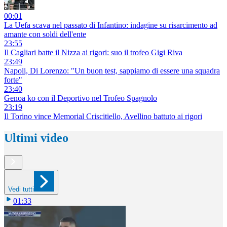
00:01
La Uefa scava nel passato di Infantino: indagine su risarcimento ad
amante con soldi dell'ente
23:55
Il Cagliari batte il Nizza ai rigori: suo il trofeo Gigi Riva
23:49
Napoli, Di Lorenzo: "Un buon test, sappiamo di essere una squadra
forte"
23:40
Genoa ko con il Deportivo nel Trofeo Spagnolo
23:19
Il Torino vince Memorial Criscitiello, Avellino battuto ai rigori
Ultimi video
Vedi tutti
01:33