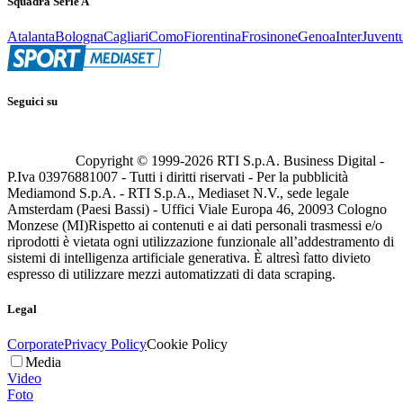
Squadra Serie A
Atalanta
Bologna
Cagliari
Como
Fiorentina
Frosinone
Genoa
Inter
Juvent
Seguici su
Copyright © 1999-
2026
RTI S.p.A. Business Digital -
P.Iva 03976881007 - Tutti i diritti riservati - Per la pubblicità
Mediamond S.p.A. - RTI S.p.A., Mediaset N.V., sede legale
Amsterdam (Paesi Bassi) - Uffici Viale Europa 46, 20093 Cologno
Monzese (MI)
Rispetto ai contenuti e ai dati personali trasmessi e/o
riprodotti è vietata ogni utilizzazione funzionale all’addestramento di
sistemi di intelligenza artificiale generativa. È altresì fatto divieto
espresso di utilizzare mezzi automatizzati di data scraping.
Legal
Corporate
Privacy Policy
Cookie Policy
Media
Video
Foto