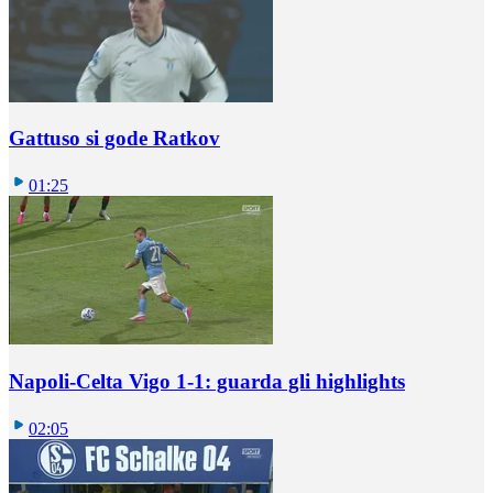
Gattuso si gode Ratkov
01:25
Napoli-Celta Vigo 1-1: guarda gli highlights
02:05