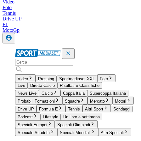
Video
Foto
Tennis
Drive UP
F1
MotoGp
Video
Pressing
Sportmediaset XXL
Foto
Live
Diretta Calcio
Risultati e Classifiche
News Live
Calcio
Coppa Italia
Supercoppa Italiana
Probabili Formazioni
Squadre
Mercato
Motori
Drive UP
Formula E
Tennis
Altri Sport
Sondaggi
Podcast
Lifestyle
Un libro a settimana
Speciali Europei
Speciali Olimpiadi
Speciale Scudetti
Speciali Mondiali
Altri Speciali