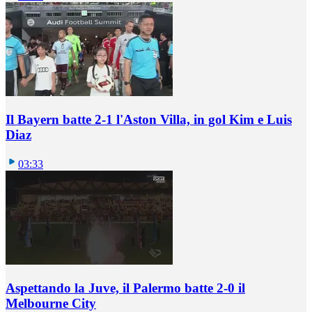
Il Bayern batte 2-1 l'Aston Villa, in gol Kim e Luis
Diaz
03:33
Aspettando la Juve, il Palermo batte 2-0 il
Melbourne City