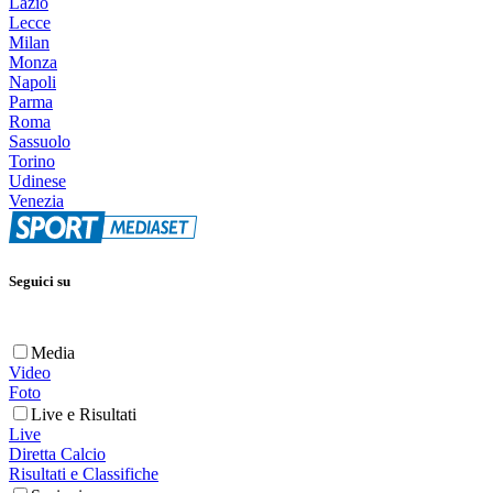
Lazio
Lecce
Milan
Monza
Napoli
Parma
Roma
Sassuolo
Torino
Udinese
Venezia
Seguici su
Media
Video
Foto
Live e Risultati
Live
Diretta Calcio
Risultati e Classifiche