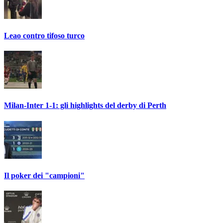
Leao contro tifoso turco
Milan-Inter 1-1: gli highlights del derby di Perth
Il poker dei "campioni"