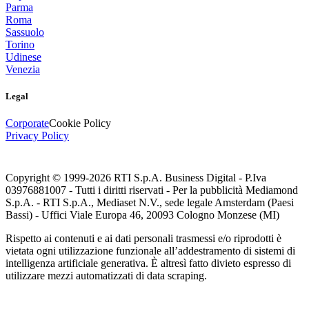
Parma
Roma
Sassuolo
Torino
Udinese
Venezia
Legal
Corporate
Cookie Policy
Privacy Policy
Copyright © 1999-
2026
RTI S.p.A. Business Digital - P.Iva
03976881007 - Tutti i diritti riservati - Per la pubblicità Mediamond
S.p.A. - RTI S.p.A., Mediaset N.V., sede legale Amsterdam (Paesi
Bassi) - Uffici Viale Europa 46, 20093 Cologno Monzese (MI)
Rispetto ai contenuti e ai dati personali trasmessi e/o riprodotti è
vietata ogni utilizzazione funzionale all’addestramento di sistemi di
intelligenza artificiale generativa. È altresì fatto divieto espresso di
utilizzare mezzi automatizzati di data scraping.