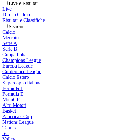
Live e Risultati
Live
Diretta Calcio
Risultati e Classifiche
Sezioni
Calcio
Mercato
Serie A
Serie B
Coppa Italia
Champions League
Europa League
Conference League
Calcio Estero
Supercoppa Italiana
Formula 1
Formula E
MotoGP
Altri Motori
Basket
America's Cup
Nations League
Tennis
Sci
Volley