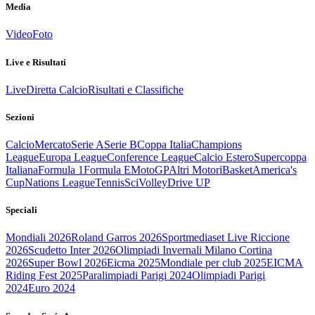
Media
Video
Foto
Live e Risultati
Live
Diretta Calcio
Risultati e Classifiche
Sezioni
Calcio
Mercato
Serie A
Serie B
Coppa Italia
Champions
League
Europa League
Conference League
Calcio Estero
Supercoppa
Italiana
Formula 1
Formula E
MotoGP
Altri Motori
Basket
America's
Cup
Nations League
Tennis
Sci
Volley
Drive UP
Speciali
Mondiali 2026
Roland Garros 2026
Sportmediaset Live Riccione
2026
Scudetto Inter 2026
Olimpiadi Invernali Milano Cortina
2026
Super Bowl 2026
Eicma 2025
Mondiale per club 2025
EICMA
Riding Fest 2025
Paralimpiadi Parigi 2024
Olimpiadi Parigi
2024
Euro 2024