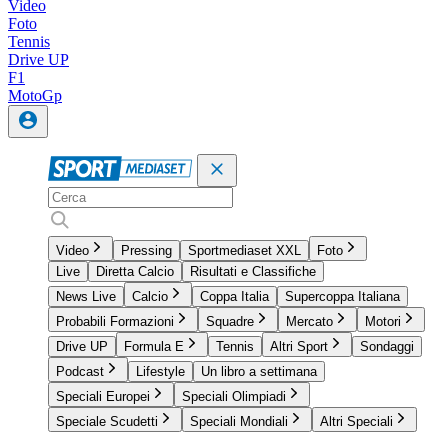
Video
Foto
Tennis
Drive UP
F1
MotoGp
Video
Pressing
Sportmediaset XXL
Foto
Live
Diretta Calcio
Risultati e Classifiche
News Live
Calcio
Coppa Italia
Supercoppa Italiana
Probabili Formazioni
Squadre
Mercato
Motori
Drive UP
Formula E
Tennis
Altri Sport
Sondaggi
Podcast
Lifestyle
Un libro a settimana
Speciali Europei
Speciali Olimpiadi
Speciale Scudetti
Speciali Mondiali
Altri Speciali