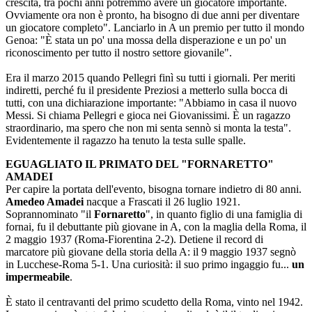
crescita, tra pochi anni potremmo avere un giocatore importante.
Ovviamente ora non è pronto, ha bisogno di due anni per diventare
un giocatore completo". Lanciarlo in A un premio per tutto il mondo
Genoa: "È stata un po' una mossa della disperazione e un po' un
riconoscimento per tutto il nostro settore giovanile".
Era il marzo 2015 quando Pellegri finì su tutti i giornali. Per meriti
indiretti, perché fu il presidente Preziosi a metterlo sulla bocca di
tutti, con una dichiarazione importante: "Abbiamo in casa il nuovo
Messi. Si chiama Pellegri e gioca nei Giovanissimi. È un ragazzo
straordinario, ma spero che non mi senta sennò si monta la testa".
Evidentemente il ragazzo ha tenuto la testa sulle spalle.
EGUAGLIATO IL PRIMATO DEL "FORNARETTO"
AMADEI
Per capire la portata dell'evento, bisogna tornare indietro di 80 anni.
Amedeo Amadei
nacque a Frascati il 26 luglio 1921.
Soprannominato "il
Fornaretto
", in quanto figlio di una famiglia di
fornai, fu il debuttante più giovane in A, con la maglia della Roma, il
2 maggio 1937 (Roma-Fiorentina 2-2). Detiene il record di
marcatore più giovane della storia della A: il 9 maggio 1937 segnò
in Lucchese-Roma 5-1. Una curiosità: il suo primo ingaggio fu...
un
impermeabile
.
È stato il centravanti del primo scudetto della Roma, vinto nel 1942.