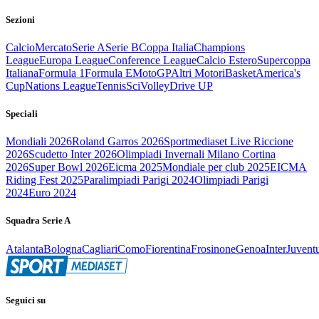
Sezioni
Calcio
Mercato
Serie A
Serie B
Coppa Italia
Champions
League
Europa League
Conference League
Calcio Estero
Supercoppa
Italiana
Formula 1
Formula E
MotoGP
Altri Motori
Basket
America's
Cup
Nations League
Tennis
Sci
Volley
Drive UP
Speciali
Mondiali 2026
Roland Garros 2026
Sportmediaset Live Riccione
2026
Scudetto Inter 2026
Olimpiadi Invernali Milano Cortina
2026
Super Bowl 2026
Eicma 2025
Mondiale per club 2025
EICMA
Riding Fest 2025
Paralimpiadi Parigi 2024
Olimpiadi Parigi
2024
Euro 2024
Squadra Serie A
Atalanta
Bologna
Cagliari
Como
Fiorentina
Frosinone
Genoa
Inter
Juvent
Seguici su