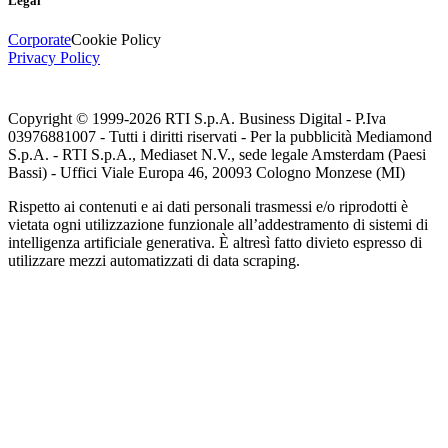
Legal
Corporate
Cookie Policy
Privacy Policy
Copyright © 1999-
2026
RTI S.p.A. Business Digital - P.Iva
03976881007 - Tutti i diritti riservati - Per la pubblicità Mediamond
S.p.A. - RTI S.p.A., Mediaset N.V., sede legale Amsterdam (Paesi
Bassi) - Uffici Viale Europa 46, 20093 Cologno Monzese (MI)
Rispetto ai contenuti e ai dati personali trasmessi e/o riprodotti è
vietata ogni utilizzazione funzionale all’addestramento di sistemi di
intelligenza artificiale generativa. È altresì fatto divieto espresso di
utilizzare mezzi automatizzati di data scraping.