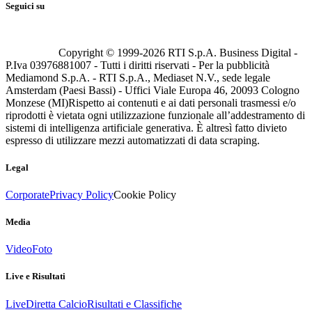
Seguici su
Copyright © 1999-
2026
RTI S.p.A. Business Digital -
P.Iva 03976881007 - Tutti i diritti riservati - Per la pubblicità
Mediamond S.p.A. - RTI S.p.A., Mediaset N.V., sede legale
Amsterdam (Paesi Bassi) - Uffici Viale Europa 46, 20093 Cologno
Monzese (MI)
Rispetto ai contenuti e ai dati personali trasmessi e/o
riprodotti è vietata ogni utilizzazione funzionale all’addestramento di
sistemi di intelligenza artificiale generativa. È altresì fatto divieto
espresso di utilizzare mezzi automatizzati di data scraping.
Legal
Corporate
Privacy Policy
Cookie Policy
Media
Video
Foto
Live e Risultati
Live
Diretta Calcio
Risultati e Classifiche