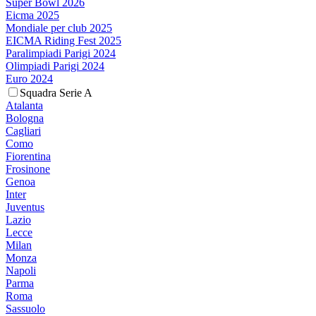
Super Bowl 2026
Eicma 2025
Mondiale per club 2025
EICMA Riding Fest 2025
Paralimpiadi Parigi 2024
Olimpiadi Parigi 2024
Euro 2024
Squadra Serie A
Atalanta
Bologna
Cagliari
Como
Fiorentina
Frosinone
Genoa
Inter
Juventus
Lazio
Lecce
Milan
Monza
Napoli
Parma
Roma
Sassuolo