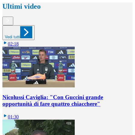
Ultimi video
Vedi tutti
02:18
Nicolussi Caviglia: "Con Guccini grande
opportunità di fare quattro chiacchere"
01:30