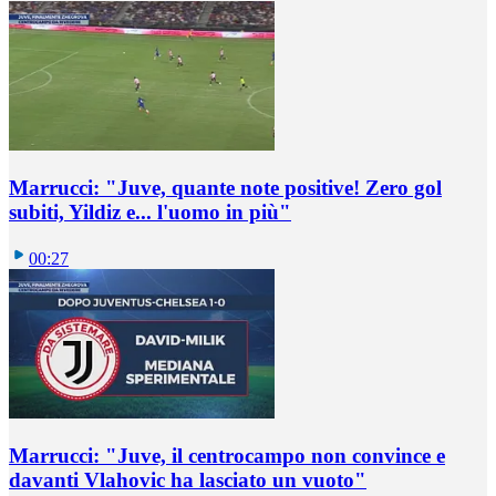
Marrucci: "Juve, quante note positive! Zero gol
subiti, Yildiz e... l'uomo in più"
00:27
Marrucci: "Juve, il centrocampo non convince e
davanti Vlahovic ha lasciato un vuoto"