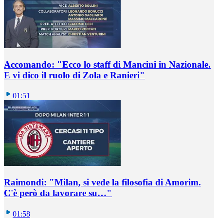
Accomando: "Ecco lo staff di Mancini in Nazionale.
E vi dico il ruolo di Zola e Ranieri"
01:51
Raimondi: "Milan, si vede la filosofia di Amorim.
C'è però da lavorare su…"
01:58