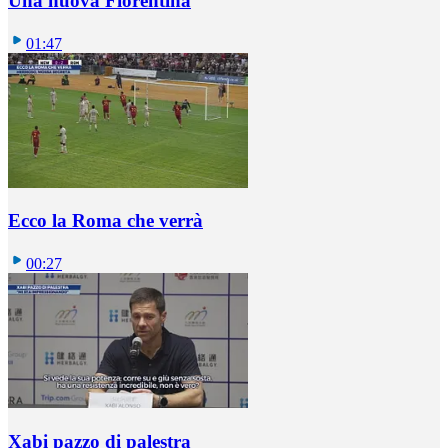
Una nuova Fiorentina
01:47
Ecco la Roma che verrà
00:27
Xabi pazzo di palestra