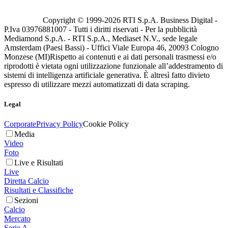
Copyright © 1999-
2026
RTI S.p.A. Business Digital -
P.Iva 03976881007 - Tutti i diritti riservati - Per la pubblicità
Mediamond S.p.A. - RTI S.p.A., Mediaset N.V., sede legale
Amsterdam (Paesi Bassi) - Uffici Viale Europa 46, 20093 Cologno
Monzese (MI)
Rispetto ai contenuti e ai dati personali trasmessi e/o
riprodotti è vietata ogni utilizzazione funzionale all’addestramento di
sistemi di intelligenza artificiale generativa. È altresì fatto divieto
espresso di utilizzare mezzi automatizzati di data scraping.
Legal
Corporate
Privacy Policy
Cookie Policy
Media
Video
Foto
Live e Risultati
Live
Diretta Calcio
Risultati e Classifiche
Sezioni
Calcio
Mercato
Serie A