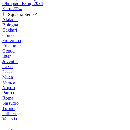
Olimpiadi Parigi 2024
Euro 2024
Squadra Serie A
Atalanta
Bologna
Cagliari
Como
Fiorentina
Frosinone
Genoa
Inter
Juventus
Lazio
Lecce
Milan
Monza
Napoli
Parma
Roma
Sassuolo
Torino
Udinese
Venezia