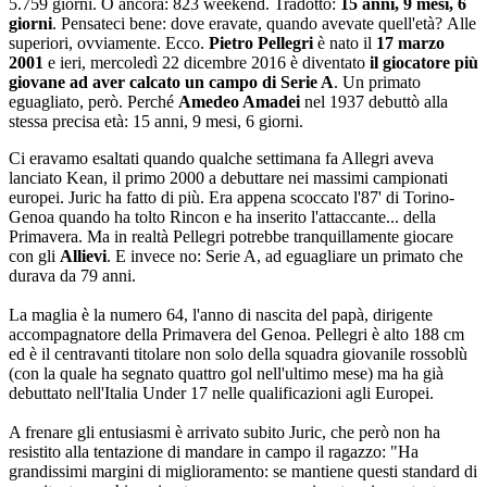
5.759 giorni. O ancora: 823 weekend. Tradotto:
15 anni, 9 mesi, 6
giorni
. Pensateci bene: dove eravate, quando avevate quell'età? Alle
superiori, ovviamente. Ecco.
Pietro Pellegri
è nato il
17 marzo
2001
e ieri, mercoledì 22 dicembre 2016 è diventato
il giocatore più
giovane ad aver calcato un campo di Serie A
. Un primato
eguagliato, però. Perché
Amedeo Amadei
nel 1937 debuttò alla
stessa precisa età: 15 anni, 9 mesi, 6 giorni.
Ci eravamo esaltati quando qualche settimana fa Allegri aveva
lanciato Kean, il primo 2000 a debuttare nei massimi campionati
europei. Juric ha fatto di più. Era appena scoccato l'87' di Torino-
Genoa quando ha tolto Rincon e ha inserito l'attaccante... della
Primavera. Ma in realtà Pellegri potrebbe tranquillamente giocare
con gli
Allievi
. E invece no: Serie A, ad eguagliare un primato che
durava da 79 anni.
La maglia è la numero 64, l'anno di nascita del papà, dirigente
accompagnatore della Primavera del Genoa. Pellegri è alto 188 cm
ed è il centravanti titolare non solo della squadra giovanile rossoblù
(con la quale ha segnato quattro gol nell'ultimo mese) ma ha già
debuttato nell'Italia Under 17 nelle qualificazioni agli Europei.
A frenare gli entusiasmi è arrivato subito Juric, che però non ha
resistito alla tentazione di mandare in campo il ragazzo: "Ha
grandissimi margini di miglioramento: se mantiene questi standard di