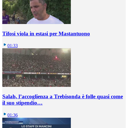
Tifosi viola in estasi per Mastantuono
01:33
Salah, l’accoglienza a Trebisonda è folle quasi come
il suo stipendio…
01:36