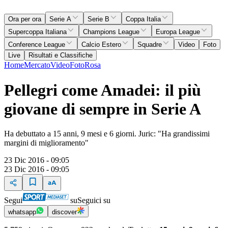
Ora per ora
Serie A
Serie B
Coppa Italia
Supercoppa Italiana
Champions League
Europa League
Conference League
Calcio Estero
Squadre
Video
Foto
Live
Risultati e Classifiche
Home
Mercato
Video
Foto
Rosa
Pellegri come Amadei: il più
giovane di sempre in Serie A
Ha debuttato a 15 anni, 9 mesi e 6 giorni. Juric: "Ha grandissimi
margini di miglioramento"
23 Dic 2016 - 09:05
23 Dic 2016 - 09:05
Segui
su
Seguici su
whatsapp
discover