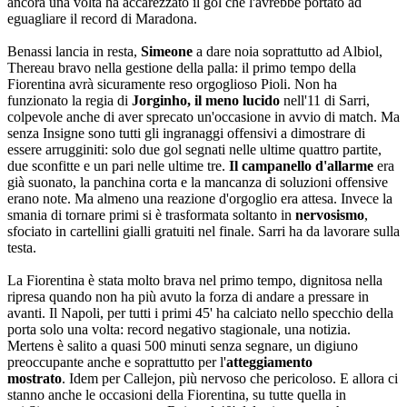
ancora una volta ha accarezzato il gol che l'avrebbe portato ad
eguagliare il record di Maradona.
Benassi lancia in resta,
Simeone
a dare noia soprattutto ad Albiol,
Thereau bravo nella gestione della palla: il primo tempo della
Fiorentina avrà sicuramente reso orgoglioso Pioli. Non ha
funzionato la regia di
J
orginho, il meno lucido
nell'11 di Sarri,
colpevole anche di aver sprecato un'occasione in avvio di match. Ma
senza Insigne sono tutti gli ingranaggi offensivi a dimostrare di
essere arrugginiti: solo due gol segnati nelle ultime quattro partite,
due sconfitte e un pari nelle ultime tre.
Il campanello d'allarme
era
già suonato, la panchina corta e la mancanza di soluzioni offensive
erano note. Ma almeno una reazione d'orgoglio era attesa. Invece la
smania di tornare primi si è trasformata soltanto in
nervosismo
,
sfociato in cartellini gialli gratuiti nel finale. Sarri ha da lavorare sulla
testa.
La Fiorentina è stata molto brava nel primo tempo, dignitosa nella
ripresa quando non ha più avuto la forza di andare a pressare in
avanti. Il Napoli, per tutti i primi 45' ha calciato nello specchio della
porta solo una volta: record negativo stagionale, una notizia.
Mertens è salito a quasi 500 minuti senza segnare, un digiuno
preoccupante anche e soprattutto per l'
atteggiamento
mostrato
. Idem per Callejon, più nervoso che pericoloso. E allora ci
stanno anche le occasioni della Fiorentina, su tutte quella in