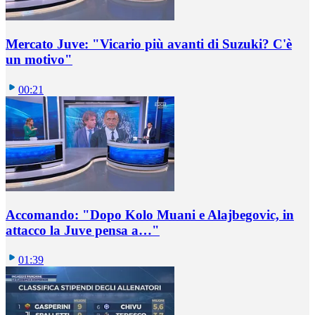
Mercato Juve: "Vicario più avanti di Suzuki? C'è
un motivo"
00:21
Accomando: "Dopo Kolo Muani e Alajbegovic, in
attacco la Juve pensa a…"
01:39