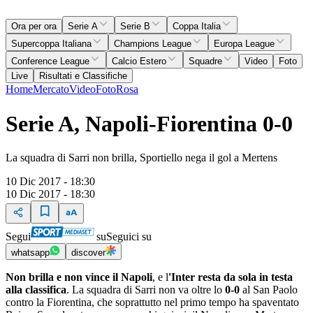
Ora per ora
Serie A
Serie B
Coppa Italia
Supercoppa Italiana
Champions League
Europa League
Conference League
Calcio Estero
Squadre
Video
Foto
Live
Risultati e Classifiche
Home
Mercato
Video
Foto
Rosa
Serie A, Napoli-Fiorentina 0-0
La squadra di Sarri non brilla, Sportiello nega il gol a Mertens
10 Dic 2017 - 18:30
10 Dic 2017 - 18:30
Segui
su
Seguici su
whatsapp
discover
Non brilla e non vince il Napoli
, e l
'Inter resta da sola in testa
alla classifica
. La squadra di Sarri non va oltre lo
0-0
al San Paolo
contro la Fiorentina, che soprattutto nel primo tempo ha spaventato