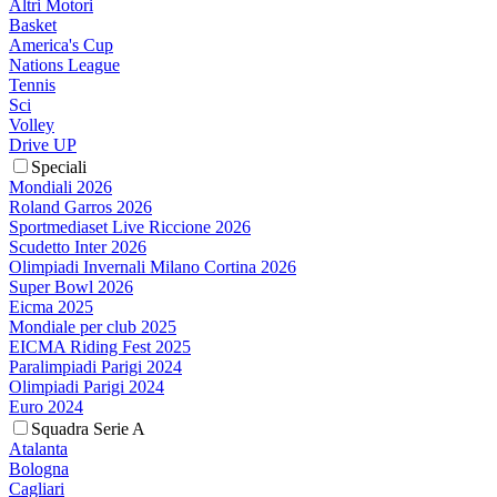
Altri Motori
Basket
America's Cup
Nations League
Tennis
Sci
Volley
Drive UP
Speciali
Mondiali 2026
Roland Garros 2026
Sportmediaset Live Riccione 2026
Scudetto Inter 2026
Olimpiadi Invernali Milano Cortina 2026
Super Bowl 2026
Eicma 2025
Mondiale per club 2025
EICMA Riding Fest 2025
Paralimpiadi Parigi 2024
Olimpiadi Parigi 2024
Euro 2024
Squadra Serie A
Atalanta
Bologna
Cagliari