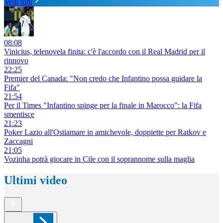
Vedi tutti
08:08
Vinicius, telenovela finita: c'è l'accordo con il Real Madrid per il
rinnovo
22:25
Premier del Canada: "Non credo che Infantino possa guidare la
Fifa"
21:54
Per il Times "Infantino spinge per la finale in Marocco": la Fifa
smentisce
21:23
Poker Lazio all'Ostiamare in amichevole, doppiette per Ratkov e
Zaccagni
21:05
Vozinha potrà giocare in Cile con il soprannome sulla maglia
Ultimi video