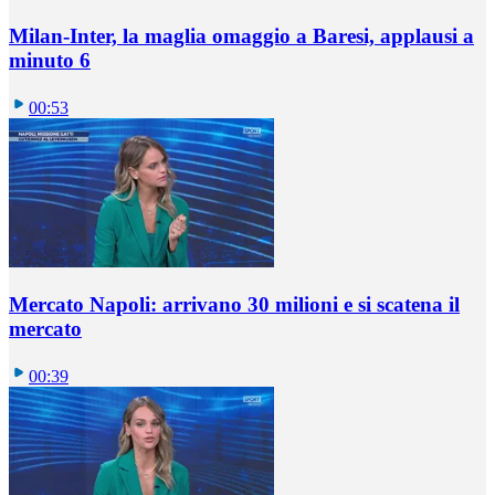
Milan-Inter, la maglia omaggio a Baresi, applausi a
minuto 6
00:53
Mercato Napoli: arrivano 30 milioni e si scatena il
mercato
00:39