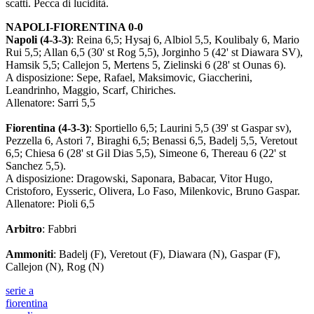
scatti. Pecca di lucidità.
NAPOLI-FIORENTINA 0-0
Napoli (4-3-3)
: Reina 6,5; Hysaj 6, Albiol 5,5, Koulibaly 6, Mario
Rui 5,5; Allan 6,5 (30' st Rog 5,5), Jorginho 5 (42' st Diawara SV),
Hamsik 5,5; Callejon 5, Mertens 5, Zielinski 6 (28' st Ounas 6).
A disposizione: Sepe, Rafael, Maksimovic, Giaccherini,
Leandrinho, Maggio, Scarf, Chiriches.
Allenatore: Sarri 5,5
Fiorentina (4-3-3)
: Sportiello 6,5; Laurini 5,5 (39' st Gaspar sv),
Pezzella 6, Astori 7, Biraghi 6,5; Benassi 6,5, Badelj 5,5, Veretout
6,5; Chiesa 6 (28' st Gil Dias 5,5), Simeone 6, Thereau 6 (22' st
Sanchez 5,5).
A disposizione: Dragowski, Saponara, Babacar, Vitor Hugo,
Cristoforo, Eysseric, Olivera, Lo Faso, Milenkovic, Bruno Gaspar.
Allenatore: Pioli 6,5
Arbitro
: Fabbri
Ammoniti
: Badelj (F), Veretout (F), Diawara (N), Gaspar (F),
Callejon (N), Rog (N)
serie a
fiorentina