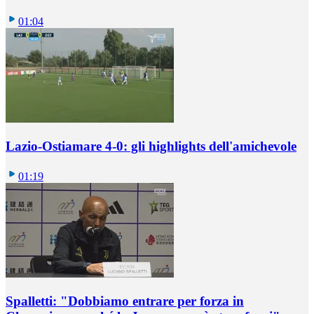
01:04
Lazio-Ostiamare 4-0: gli highlights dell'amichevole
01:19
Spalletti: "Dobbiamo entrare per forza in