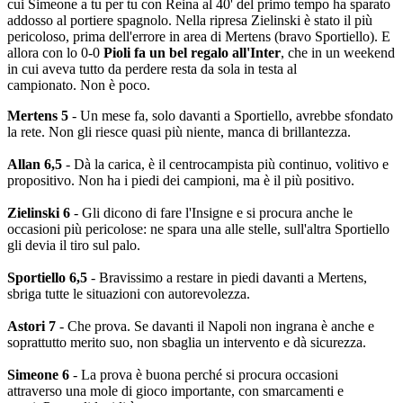
cui Simeone a tu per tu con Reina al 40' del primo tempo ha sparato
addosso al portiere spagnolo. Nella ripresa Zielinski è stato il più
pericoloso, prima dell'errore in area di Mertens (bravo Sportiello). E
allora con lo 0-0
Pioli fa un bel regalo all'Inter
, che in un weekend
in cui aveva tutto da perdere resta da sola in testa al
campionato. Non è poco.
Mertens 5
- Un mese fa, solo davanti a Sportiello, avrebbe sfondato
la rete. Non gli riesce quasi più niente, manca di brillantezza.
Allan 6,5
- Dà la carica, è il centrocampista più continuo, volitivo e
propositivo. Non ha i piedi dei campioni, ma è il più positivo.
Zielinski 6
- Gli dicono di fare l'Insigne e si procura anche le
occasioni più pericolose: ne spara una alle stelle, sull'altra Sportiello
gli devia il tiro sul palo.
Sportiello 6,5
- Bravissimo a restare in piedi davanti a Mertens,
sbriga tutte le situazioni con autorevolezza.
Astori 7
- Che prova. Se davanti il Napoli non ingrana è anche e
soprattutto merito suo, non sbaglia un intervento e dà sicurezza.
Simeone 6
- La prova è buona perché si procura occasioni
attraverso una mole di gioco importante, con smarcamenti e