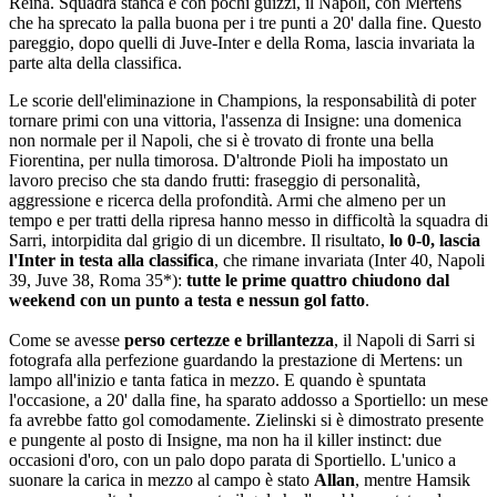
Reina. Squadra stanca e con pochi guizzi, il Napoli, con Mertens
che ha sprecato la palla buona per i tre punti a 20' dalla fine. Questo
pareggio, dopo quelli di Juve-Inter e della Roma, lascia invariata la
parte alta della classifica.
Le scorie dell'eliminazione in Champions, la responsabilità di poter
tornare primi con una vittoria, l'assenza di Insigne: una domenica
non normale per il Napoli, che si è trovato di fronte una bella
Fiorentina, per nulla timorosa. D'altronde Pioli ha impostato un
lavoro preciso che sta dando frutti: fraseggio di personalità,
aggressione e ricerca della profondità. Armi che almeno per un
tempo e per tratti della ripresa hanno messo in difficoltà la squadra di
Sarri, intorpidita dal grigio di un dicembre. Il risultato,
lo 0-0, lascia
l'Inter in testa alla classifica
, che rimane invariata (Inter 40, Napoli
39, Juve 38, Roma 35*):
tutte le prime quattro chiudono dal
weekend con un punto a testa e nessun gol fatto
.
Come se avesse
perso certezze e brillantezza
, il Napoli di Sarri si
fotografa alla perfezione guardando la prestazione di Mertens: un
lampo all'inizio e tanta fatica in mezzo. E quando è spuntata
l'occasione, a 20' dalla fine, ha sparato addosso a Sportiello: un mese
fa avrebbe fatto gol comodamente. Zielinski si è dimostrato presente
e pungente al posto di Insigne, ma non ha il killer instinct: due
occasioni d'oro, con un palo dopo parata di Sportiello. L'unico a
suonare la carica in mezzo al campo è stato
Allan
, mentre Hamsik