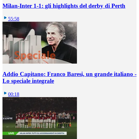
Milan-Inter 1-1: gli highlights del derby di Perth
55:58
Addio Capitano: Franco Baresi, un grande italiano -
Lo speciale integrale
00:18