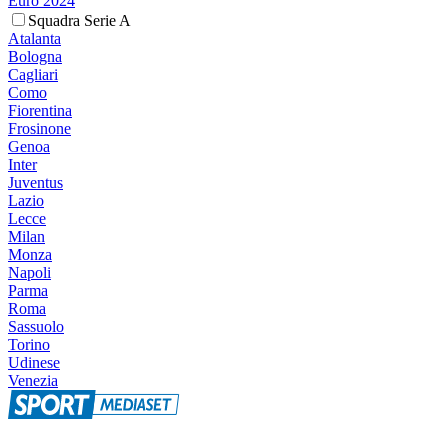
Euro 2024
Squadra Serie A
Atalanta
Bologna
Cagliari
Como
Fiorentina
Frosinone
Genoa
Inter
Juventus
Lazio
Lecce
Milan
Monza
Napoli
Parma
Roma
Sassuolo
Torino
Udinese
Venezia