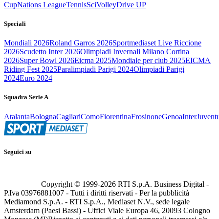
Cup
Nations League
Tennis
Sci
Volley
Drive UP
Speciali
Mondiali 2026
Roland Garros 2026
Sportmediaset Live Riccione
2026
Scudetto Inter 2026
Olimpiadi Invernali Milano Cortina
2026
Super Bowl 2026
Eicma 2025
Mondiale per club 2025
EICMA
Riding Fest 2025
Paralimpiadi Parigi 2024
Olimpiadi Parigi
2024
Euro 2024
Squadra Serie A
Atalanta
Bologna
Cagliari
Como
Fiorentina
Frosinone
Genoa
Inter
Juvent
Seguici su
Copyright © 1999-
2026
RTI S.p.A. Business Digital -
P.Iva 03976881007 - Tutti i diritti riservati - Per la pubblicità
Mediamond S.p.A. - RTI S.p.A., Mediaset N.V., sede legale
Amsterdam (Paesi Bassi) - Uffici Viale Europa 46, 20093 Cologno