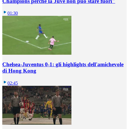
Champions perché la Juve non può stare fuori"
01:30
Chelsea-Juventus 0-1: gli highlights dell'amichevole
di Hong Kong
02:45