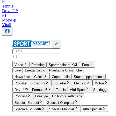
Foto
Tennis
Drive UP
F1
MotoGp
Virali
Video
Pressing
Sportmediaset XXL
Foto
Live
Diretta Calcio
Risultati e Classifiche
News Live
Calcio
Coppa Italia
Supercoppa Italiana
Probabili Formazioni
Squadre
Mercato
Motori
Drive UP
Formula E
Tennis
Altri Sport
Sondaggi
Podcast
Lifestyle
Un libro a settimana
Speciali Europei
Speciali Olimpiadi
Speciale Scudetti
Speciali Mondiali
Altri Speciali