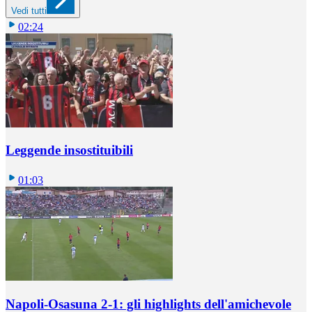
Vedi tutti
02:24
Leggende insostituibili
01:03
Napoli-Osasuna 2-1: gli highlights dell'amichevole