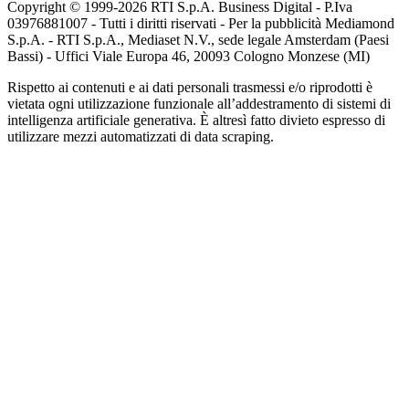
Copyright © 1999-
2026
RTI S.p.A. Business Digital - P.Iva
03976881007 - Tutti i diritti riservati - Per la pubblicità Mediamond
S.p.A. - RTI S.p.A., Mediaset N.V., sede legale Amsterdam (Paesi
Bassi) - Uffici Viale Europa 46, 20093 Cologno Monzese (MI)
Rispetto ai contenuti e ai dati personali trasmessi e/o riprodotti è
vietata ogni utilizzazione funzionale all’addestramento di sistemi di
intelligenza artificiale generativa. È altresì fatto divieto espresso di
utilizzare mezzi automatizzati di data scraping.