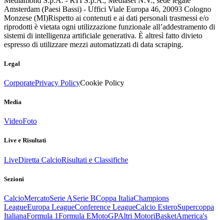
Mediamond S.p.A. - RTI S.p.A., Mediaset N.V., sede legale
Amsterdam (Paesi Bassi) - Uffici Viale Europa 46, 20093 Cologno
Monzese (MI)
Rispetto ai contenuti e ai dati personali trasmessi e/o
riprodotti è vietata ogni utilizzazione funzionale all’addestramento di
sistemi di intelligenza artificiale generativa. È altresì fatto divieto
espresso di utilizzare mezzi automatizzati di data scraping.
Legal
Corporate
Privacy Policy
Cookie Policy
Media
Video
Foto
Live e Risultati
Live
Diretta Calcio
Risultati e Classifiche
Sezioni
Calcio
Mercato
Serie A
Serie B
Coppa Italia
Champions
League
Europa League
Conference League
Calcio Estero
Supercoppa
Italiana
Formula 1
Formula E
MotoGP
Altri Motori
Basket
America's