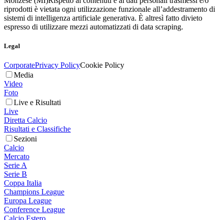
Monzese (MI)
Rispetto ai contenuti e ai dati personali trasmessi e/o
riprodotti è vietata ogni utilizzazione funzionale all’addestramento di
sistemi di intelligenza artificiale generativa. È altresì fatto divieto
espresso di utilizzare mezzi automatizzati di data scraping.
Legal
Corporate
Privacy Policy
Cookie Policy
Media
Video
Foto
Live e Risultati
Live
Diretta Calcio
Risultati e Classifiche
Sezioni
Calcio
Mercato
Serie A
Serie B
Coppa Italia
Champions League
Europa League
Conference League
Calcio Estero