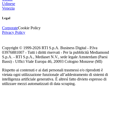
Udinese
Venezia
Legal
Corporate
Cookie Policy
Privacy Policy
Copyright © 1999-
2026
RTI S.p.A. Business Digital - P.Iva
03976881007 - Tutti i diritti riservati - Per la pubblicità Mediamond
S.p.A. - RTI S.p.A., Mediaset N.V., sede legale Amsterdam (Paesi
Bassi) - Uffici Viale Europa 46, 20093 Cologno Monzese (MI)
Rispetto ai contenuti e ai dati personali trasmessi e/o riprodotti è
vietata ogni utilizzazione funzionale all’addestramento di sistemi di
intelligenza artificiale generativa. È altresì fatto divieto espresso di
utilizzare mezzi automatizzati di data scraping.