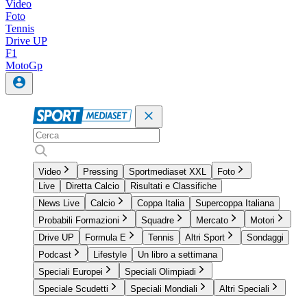
Video
Foto
Tennis
Drive UP
F1
MotoGp
Video
Pressing
Sportmediaset XXL
Foto
Live
Diretta Calcio
Risultati e Classifiche
News Live
Calcio
Coppa Italia
Supercoppa Italiana
Probabili Formazioni
Squadre
Mercato
Motori
Drive UP
Formula E
Tennis
Altri Sport
Sondaggi
Podcast
Lifestyle
Un libro a settimana
Speciali Europei
Speciali Olimpiadi
Speciale Scudetti
Speciali Mondiali
Altri Speciali