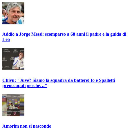
Addio a Jorge Messi: scomparso a 68 anni il padre e la guida di
Leo
Chivu: "Juve? Siamo la squadra da battere! Io e Spalletti
preoccupati perché…"
Amorim non si nasconde