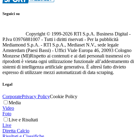
Seguici su
Copyright © 1999-
2026
RTI S.p.A. Business Digital -
P.Iva 03976881007 - Tutti i diritti riservati - Per la pubblicità
Mediamond S.p.A. - RTI S.p.A., Mediaset N.V., sede legale
Amsterdam (Paesi Bassi) - Uffici Viale Europa 46, 20093 Cologno
Monzese (MI)
Rispetto ai contenuti e ai dati personali trasmessi e/o
riprodotti è vietata ogni utilizzazione funzionale all’addestramento di
sistemi di intelligenza artificiale generativa. È altresì fatto divieto
espresso di utilizzare mezzi automatizzati di data scraping.
Legal
Corporate
Privacy Policy
Cookie Policy
Media
Video
Foto
Live e Risultati
Live
Diretta Calcio
Risultati e Classifiche