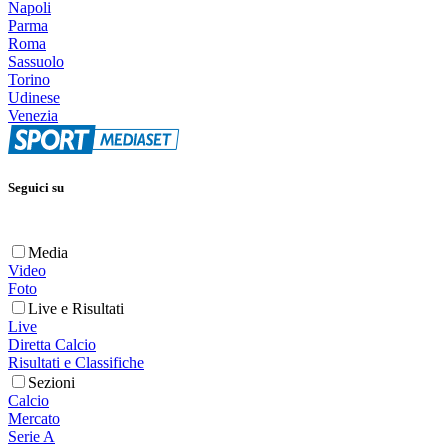
Napoli
Parma
Roma
Sassuolo
Torino
Udinese
Venezia
Seguici su
Media
Video
Foto
Live e Risultati
Live
Diretta Calcio
Risultati e Classifiche
Sezioni
Calcio
Mercato
Serie A