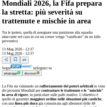
Mondiali 2026, la Fifa prepara
la stretta: più severità su
trattenute e mischie in area
Tra le ipotesi, quella di assegnare una punizione alla squadra
attaccante nel caso in cui un corner venga "vanificato" da un fallo
preventivo
13 Mag 2026 - 12:37
13 Mag 2026 - 12:37
Segui
su
Seguici su
whatsapp
discover
La Fifa sta valutando un
rafforzamento dei poteri arbitrali
in vista
dei prossimi Mondiali per
contrastare le trattenute e le "mischie"
in area di rigore
, in particolare sulle palle inattive. L'obiettivo è
quello di garantire
maggiore ordine nelle situazioni più caotiche
,
con una
linea più dura
già comunicata agli allenatori delle 48