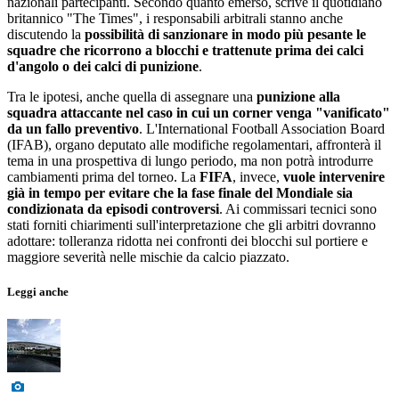
nazionali partecipanti. Secondo quanto emerso, scrive il quotidiano
britannico "The Times", i responsabili arbitrali stanno anche
discutendo la
possibilità di sanzionare in modo più pesante le
squadre che ricorrono a blocchi e trattenute prima dei calci
d'angolo o dei calci di punizione
.
Tra le ipotesi, anche quella di assegnare una
punizione alla
squadra attaccante nel caso in cui un corner venga "vanificato"
da un fallo preventivo
. L'International Football Association Board
(IFAB), organo deputato alle modifiche regolamentari, affronterà il
tema in una prospettiva di lungo periodo, ma non potrà introdurre
cambiamenti prima del torneo. La
FIFA
, invece,
vuole intervenire
già in tempo per evitare che la fase finale del Mondiale sia
condizionata da episodi controversi
. Ai commissari tecnici sono
stati forniti chiarimenti sull'interpretazione che gli arbitri dovranno
adottare: tolleranza ridotta nei confronti dei blocchi sul portiere e
maggiore severità nelle mischie da calcio piazzato.
Leggi anche