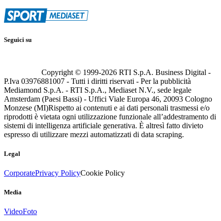
Seguici su
Copyright © 1999-
2026
RTI S.p.A. Business Digital -
P.Iva 03976881007 - Tutti i diritti riservati - Per la pubblicità
Mediamond S.p.A. - RTI S.p.A., Mediaset N.V., sede legale
Amsterdam (Paesi Bassi) - Uffici Viale Europa 46, 20093 Cologno
Monzese (MI)
Rispetto ai contenuti e ai dati personali trasmessi e/o
riprodotti è vietata ogni utilizzazione funzionale all’addestramento di
sistemi di intelligenza artificiale generativa. È altresì fatto divieto
espresso di utilizzare mezzi automatizzati di data scraping.
Legal
Corporate
Privacy Policy
Cookie Policy
Media
Video
Foto