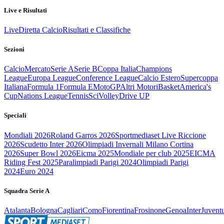
Live e Risultati
Live
Diretta Calcio
Risultati e Classifiche
Sezioni
Calcio
Mercato
Serie A
Serie B
Coppa Italia
Champions
League
Europa League
Conference League
Calcio Estero
Supercoppa
Italiana
Formula 1
Formula E
MotoGP
Altri Motori
Basket
America's
Cup
Nations League
Tennis
Sci
Volley
Drive UP
Speciali
Mondiali 2026
Roland Garros 2026
Sportmediaset Live Riccione
2026
Scudetto Inter 2026
Olimpiadi Invernali Milano Cortina
2026
Super Bowl 2026
Eicma 2025
Mondiale per club 2025
EICMA
Riding Fest 2025
Paralimpiadi Parigi 2024
Olimpiadi Parigi
2024
Euro 2024
Squadra Serie A
Atalanta
Bologna
Cagliari
Como
Fiorentina
Frosinone
Genoa
Inter
Juvent