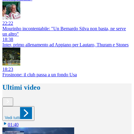
22:22
Mourinho incontentabile: "Un Bernardo Silva non basta, ne serve
un altro"
18:38
Inter, primo allenamento ad Appiano per Lautaro, Thuram e Stones
18:23
Frosinone: il club passa a un fondo Usa
Ultimi video
Vedi tutti
01:40