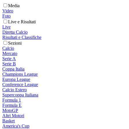
Media
Video
Foto
Live e Risultati
Live
Diretta Calcio
Risultati e Classifiche
Sezioni
Calcio
Mercato
Serie A
Serie B
Coppa Italia
Champions League
Europa League
Conference League
Calcio Estero
Supercoppa Italiana
Formula 1
Formula E
MotoGP
Altri Motori
Basket
America's Cup