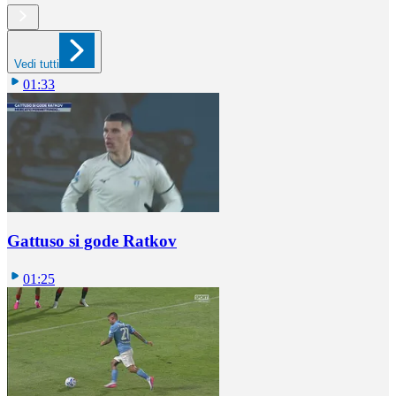
Vedi tutti
01:33
Gattuso si gode Ratkov
01:25