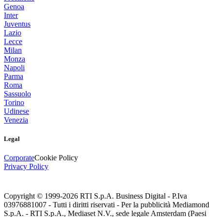
Genoa
Inter
Juventus
Lazio
Lecce
Milan
Monza
Napoli
Parma
Roma
Sassuolo
Torino
Udinese
Venezia
Legal
Corporate
Cookie Policy
Privacy Policy
Copyright © 1999-
2026
RTI S.p.A. Business Digital - P.Iva
03976881007 - Tutti i diritti riservati - Per la pubblicità Mediamond
S.p.A. - RTI S.p.A., Mediaset N.V., sede legale Amsterdam (Paesi