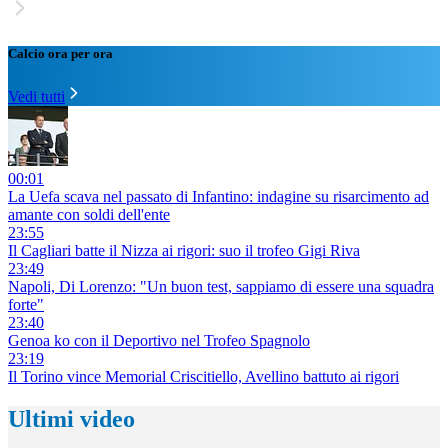
Calcio ora per ora
Vedi tutti
00:01
La Uefa scava nel passato di Infantino: indagine su risarcimento ad
amante con soldi dell'ente
23:55
Il Cagliari batte il Nizza ai rigori: suo il trofeo Gigi Riva
23:49
Napoli, Di Lorenzo: "Un buon test, sappiamo di essere una squadra
forte"
23:40
Genoa ko con il Deportivo nel Trofeo Spagnolo
23:19
Il Torino vince Memorial Criscitiello, Avellino battuto ai rigori
Ultimi video