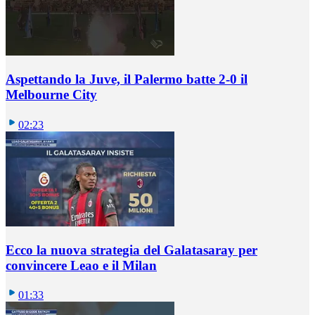
Aspettando la Juve, il Palermo batte 2-0 il
Melbourne City
02:23
Ecco la nuova strategia del Galatasaray per
convincere Leao e il Milan
01:33