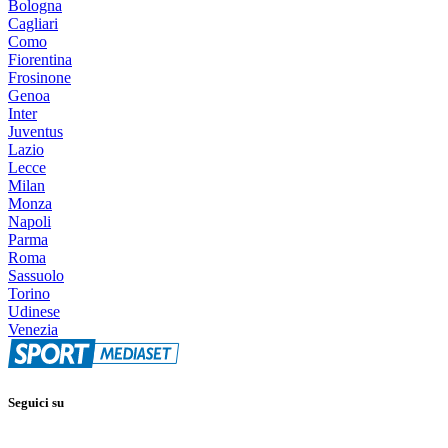
Bologna
Cagliari
Como
Fiorentina
Frosinone
Genoa
Inter
Juventus
Lazio
Lecce
Milan
Monza
Napoli
Parma
Roma
Sassuolo
Torino
Udinese
Venezia
Seguici su