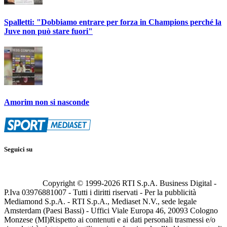
Spalletti: "Dobbiamo entrare per forza in Champions perché la
Juve non può stare fuori"
Amorim non si nasconde
Seguici su
Copyright © 1999-
2026
RTI S.p.A. Business Digital -
P.Iva 03976881007 - Tutti i diritti riservati - Per la pubblicità
Mediamond S.p.A. - RTI S.p.A., Mediaset N.V., sede legale
Amsterdam (Paesi Bassi) - Uffici Viale Europa 46, 20093 Cologno
Monzese (MI)
Rispetto ai contenuti e ai dati personali trasmessi e/o