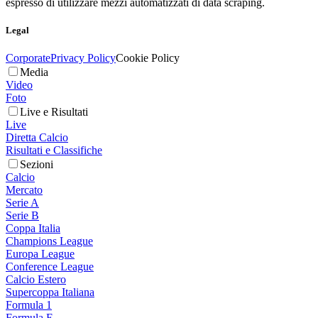
espresso di utilizzare mezzi automatizzati di data scraping.
Legal
Corporate
Privacy Policy
Cookie Policy
Media
Video
Foto
Live e Risultati
Live
Diretta Calcio
Risultati e Classifiche
Sezioni
Calcio
Mercato
Serie A
Serie B
Coppa Italia
Champions League
Europa League
Conference League
Calcio Estero
Supercoppa Italiana
Formula 1
Formula E