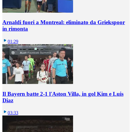
Arnaldi fuori a Montreal: eliminato da Griekspoor
in rimonta
01:29
Il Bayern batte 2-1 l'Aston Villa, in gol Kim e Luis
Diaz
03:33