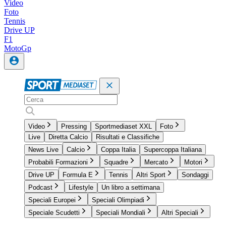
Video
Foto
Tennis
Drive UP
F1
MotoGp
Video
Pressing
Sportmediaset XXL
Foto
Live
Diretta Calcio
Risultati e Classifiche
News Live
Calcio
Coppa Italia
Supercoppa Italiana
Probabili Formazioni
Squadre
Mercato
Motori
Drive UP
Formula E
Tennis
Altri Sport
Sondaggi
Podcast
Lifestyle
Un libro a settimana
Speciali Europei
Speciali Olimpiadi
Speciale Scudetti
Speciali Mondiali
Altri Speciali