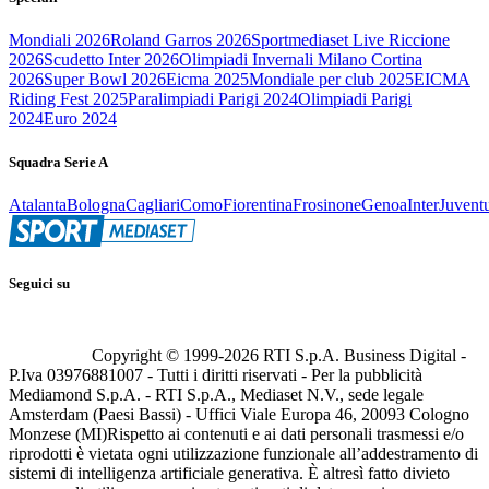
Mondiali 2026
Roland Garros 2026
Sportmediaset Live Riccione
2026
Scudetto Inter 2026
Olimpiadi Invernali Milano Cortina
2026
Super Bowl 2026
Eicma 2025
Mondiale per club 2025
EICMA
Riding Fest 2025
Paralimpiadi Parigi 2024
Olimpiadi Parigi
2024
Euro 2024
Squadra Serie A
Atalanta
Bologna
Cagliari
Como
Fiorentina
Frosinone
Genoa
Inter
Juvent
Seguici su
Copyright © 1999-
2026
RTI S.p.A. Business Digital -
P.Iva 03976881007 - Tutti i diritti riservati - Per la pubblicità
Mediamond S.p.A. - RTI S.p.A., Mediaset N.V., sede legale
Amsterdam (Paesi Bassi) - Uffici Viale Europa 46, 20093 Cologno
Monzese (MI)
Rispetto ai contenuti e ai dati personali trasmessi e/o
riprodotti è vietata ogni utilizzazione funzionale all’addestramento di
sistemi di intelligenza artificiale generativa. È altresì fatto divieto