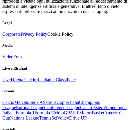
riprodotti è vietata ogni utilizzazione funzionale all’addestramento di
sistemi di intelligenza artificiale generativa. È altresì fatto divieto
espresso di utilizzare mezzi automatizzati di data scraping.
Legal
Corporate
Privacy Policy
Cookie Policy
Media
Video
Foto
Live e Risultati
Live
Diretta Calcio
Risultati e Classifiche
Sezioni
Calcio
Mercato
Serie A
Serie B
Coppa Italia
Champions
League
Europa League
Conference League
Calcio Estero
Supercoppa
Italiana
Formula 1
Formula E
MotoGP
Altri Motori
Basket
America's
Cup
Nations League
Tennis
Sci
Volley
Drive UP
Speciali