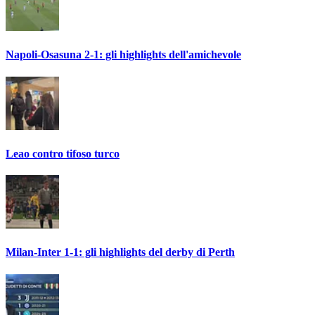
Napoli-Osasuna 2-1: gli highlights dell'amichevole
Leao contro tifoso turco
Milan-Inter 1-1: gli highlights del derby di Perth