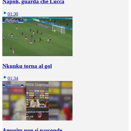
Napoli, guarda che Lucca
01:30
Nkunku torna al gol
01:34
Amorim non si nasconde