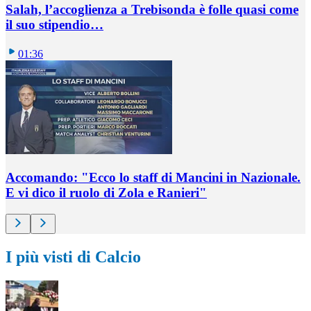
Salah, l’accoglienza a Trebisonda è folle quasi come
il suo stipendio…
01:36
Accomando: "Ecco lo staff di Mancini in Nazionale.
E vi dico il ruolo di Zola e Ranieri"
I più visti di Calcio