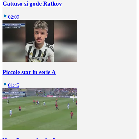
Gattuso si gode Ratkov
02:09
Piccole star in serie A
01:45