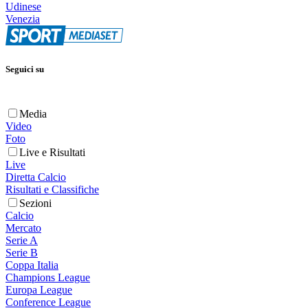
Udinese
Venezia
Seguici su
Media
Video
Foto
Live e Risultati
Live
Diretta Calcio
Risultati e Classifiche
Sezioni
Calcio
Mercato
Serie A
Serie B
Coppa Italia
Champions League
Europa League
Conference League