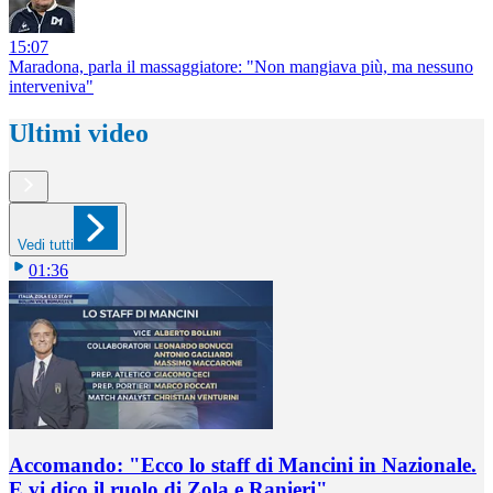
15:07
Maradona, parla il massaggiatore: "Non mangiava più, ma nessuno
interveniva"
Ultimi video
Vedi tutti
01:36
Accomando: "Ecco lo staff di Mancini in Nazionale.
E vi dico il ruolo di Zola e Ranieri"