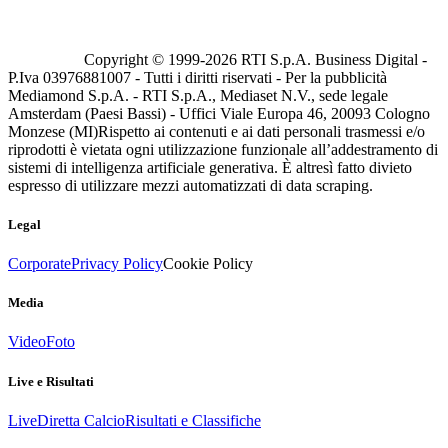
Copyright © 1999-
2026
RTI S.p.A. Business Digital -
P.Iva 03976881007 - Tutti i diritti riservati - Per la pubblicità
Mediamond S.p.A. - RTI S.p.A., Mediaset N.V., sede legale
Amsterdam (Paesi Bassi) - Uffici Viale Europa 46, 20093 Cologno
Monzese (MI)
Rispetto ai contenuti e ai dati personali trasmessi e/o
riprodotti è vietata ogni utilizzazione funzionale all’addestramento di
sistemi di intelligenza artificiale generativa. È altresì fatto divieto
espresso di utilizzare mezzi automatizzati di data scraping.
Legal
Corporate
Privacy Policy
Cookie Policy
Media
Video
Foto
Live e Risultati
Live
Diretta Calcio
Risultati e Classifiche