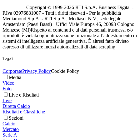
Copyright © 1999-
2026
RTI S.p.A. Business Digital -
P.Iva 03976881007 - Tutti i diritti riservati - Per la pubblicità
Mediamond S.p.A. - RTI S.p.A., Mediaset N.V., sede legale
Amsterdam (Paesi Bassi) - Uffici Viale Europa 46, 20093 Cologno
Monzese (MI)
Rispetto ai contenuti e ai dati personali trasmessi e/o
riprodotti è vietata ogni utilizzazione funzionale all’addestramento di
sistemi di intelligenza artificiale generativa. È altresì fatto divieto
espresso di utilizzare mezzi automatizzati di data scraping.
Legal
Corporate
Privacy Policy
Cookie Policy
Media
Video
Foto
Live e Risultati
Live
Diretta Calcio
Risultati e Classifiche
Sezioni
Calcio
Mercato
Serie A