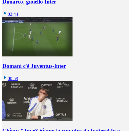
Dimarco, gioiello Inter
02:44
Domani c'è Juventus-Inter
00:59
Chivu: "Juve? Siamo la squadra da battere! Io e