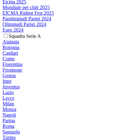
Eicma 2025
Mondiale per club 2025
EICMA Riding Fest 2025
Paralimpiadi Parigi 2024
Olimpiadi Parigi 2024
Euro 2024
Squadra Serie A
Atalanta
Bologna
Cagliari
Como
Fiorentina
Frosinone
Genoa
Inter
Juventus
Lazio
Lecce
Milan
Monza
Napoli
Parma
Roma
Sassuolo
Torino