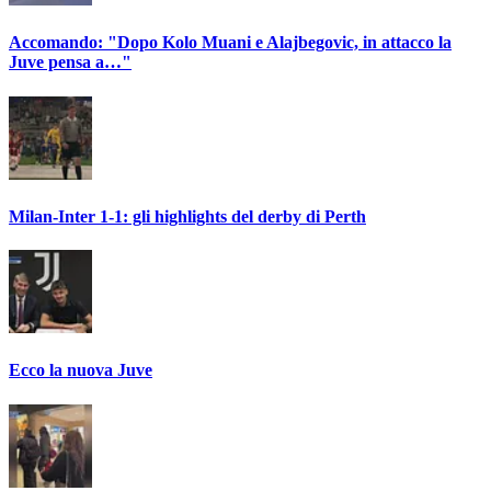
Accomando: "Dopo Kolo Muani e Alajbegovic, in attacco la
Juve pensa a…"
Milan-Inter 1-1: gli highlights del derby di Perth
Ecco la nuova Juve