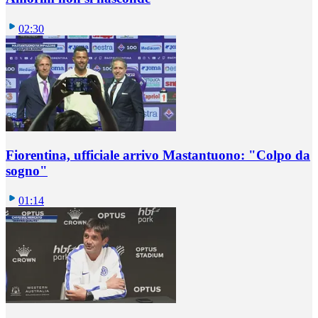
02:30
Fiorentina, ufficiale arrivo Mastantuono: "Colpo da
sogno"
01:14