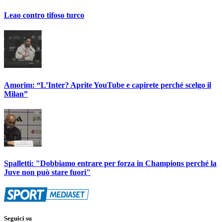
Leao contro tifoso turco
Amorim: “L’Inter? Aprite YouTube e capirete perché scelgo il
Milan”
Spalletti: "Dobbiamo entrare per forza in Champions perché la
Juve non può stare fuori"
Seguici su