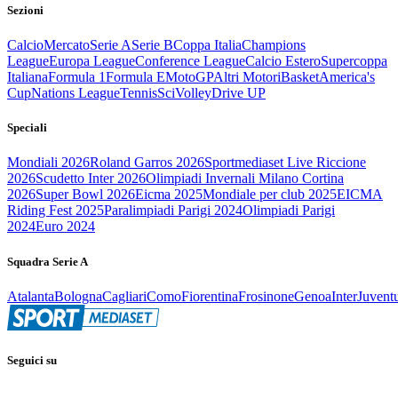
Sezioni
Calcio
Mercato
Serie A
Serie B
Coppa Italia
Champions
League
Europa League
Conference League
Calcio Estero
Supercoppa
Italiana
Formula 1
Formula E
MotoGP
Altri Motori
Basket
America's
Cup
Nations League
Tennis
Sci
Volley
Drive UP
Speciali
Mondiali 2026
Roland Garros 2026
Sportmediaset Live Riccione
2026
Scudetto Inter 2026
Olimpiadi Invernali Milano Cortina
2026
Super Bowl 2026
Eicma 2025
Mondiale per club 2025
EICMA
Riding Fest 2025
Paralimpiadi Parigi 2024
Olimpiadi Parigi
2024
Euro 2024
Squadra Serie A
Atalanta
Bologna
Cagliari
Como
Fiorentina
Frosinone
Genoa
Inter
Juvent
Seguici su