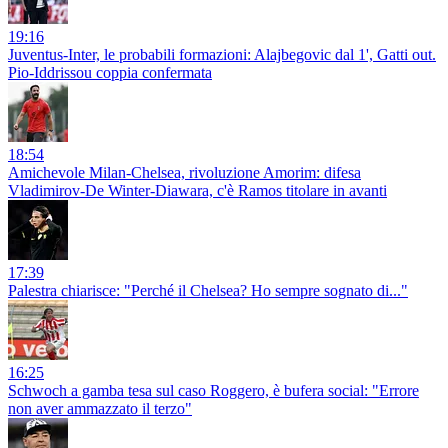
19:16
Juventus-Inter, le probabili formazioni: Alajbegovic dal 1', Gatti out.
Pio-Iddrissou coppia confermata
18:54
Amichevole Milan-Chelsea, rivoluzione Amorim: difesa
Vladimirov-De Winter-Diawara, c'è Ramos titolare in avanti
17:39
Palestra chiarisce: "Perché il Chelsea? Ho sempre sognato di..."
16:25
Schwoch a gamba tesa sul caso Roggero, è bufera social: "Errore
non aver ammazzato il terzo"