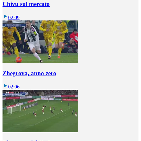
Chivu sul mercato
02:09
Zhegrova, anno zero
02:06