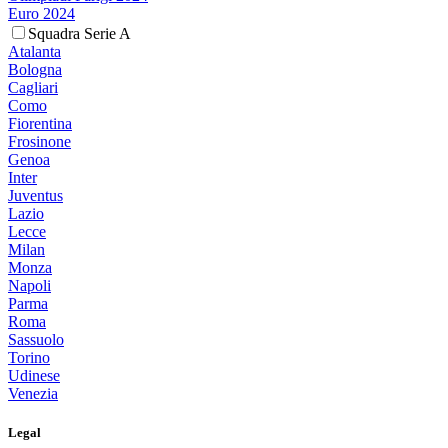
Euro 2024
Squadra Serie A
Atalanta
Bologna
Cagliari
Como
Fiorentina
Frosinone
Genoa
Inter
Juventus
Lazio
Lecce
Milan
Monza
Napoli
Parma
Roma
Sassuolo
Torino
Udinese
Venezia
Legal