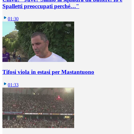
Spalletti preoccupati perché…"
01:30
Tifosi viola in estasi per Mastantuono
01:33