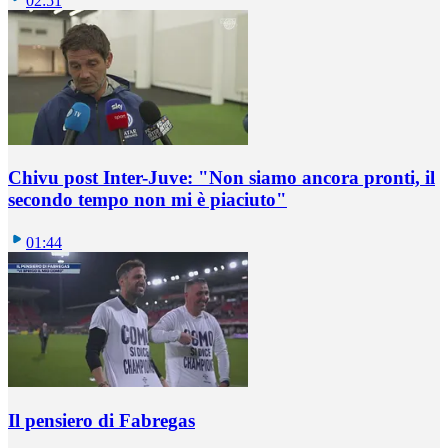
02:51
Chivu post Inter-Juve: "Non siamo ancora pronti, il
secondo tempo non mi è piaciuto"
01:44
Il pensiero di Fabregas