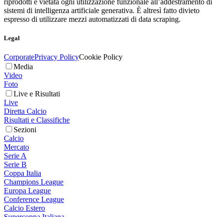
riprodotti è vietata ogni utilizzazione funzionale all’addestramento di
sistemi di intelligenza artificiale generativa. È altresì fatto divieto
espresso di utilizzare mezzi automatizzati di data scraping.
Legal
Corporate
Privacy Policy
Cookie Policy
Media
Video
Foto
Live e Risultati
Live
Diretta Calcio
Risultati e Classifiche
Sezioni
Calcio
Mercato
Serie A
Serie B
Coppa Italia
Champions League
Europa League
Conference League
Calcio Estero
Supercoppa Italiana