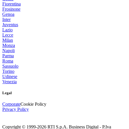
Fiorentina
Frosinone
Genoa
Inter
Juventus
Lazio
Lecce
Milan
Monza
Napoli
Parma
Roma
Sassuolo
Torino
Udinese
Venezia
Legal
Corporate
Cookie Policy
Privacy Policy
Copyright © 1999-
2026
RTI S.p.A. Business Digital - P.Iva