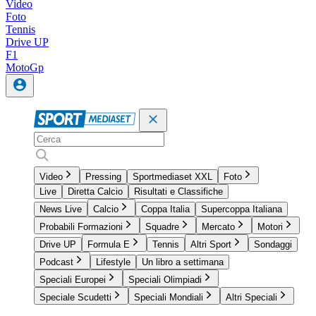
Video
Foto
Tennis
Drive UP
F1
MotoGp
Video
Pressing
Sportmediaset XXL
Foto
Live
Diretta Calcio
Risultati e Classifiche
News Live
Calcio
Coppa Italia
Supercoppa Italiana
Probabili Formazioni
Squadre
Mercato
Motori
Drive UP
Formula E
Tennis
Altri Sport
Sondaggi
Podcast
Lifestyle
Un libro a settimana
Speciali Europei
Speciali Olimpiadi
Speciale Scudetti
Speciali Mondiali
Altri Speciali