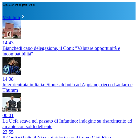
Calcio ora per ora
Vedi tutti
14:43
Bianchedi capo delegazione, il Coni: "Valutare opportunità e
incompatibilità"
14:08
Inter rientrata in Italia: Stones debutta ad Appiano, riecco Lautaro e
Thuram
00:01
La Uefa scava nel passato di Infantino: indagine su risarcimento ad
amante con soldi dell'ente
23:55
Il Cagliari batte il Nizza ai rigori: suo il trofeo Gigi Riva