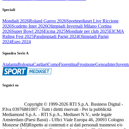
Speciali
Mondiali 2026
Roland Garros 2026
Sportmediaset Live Riccione
2026
Scudetto Inter 2026
Olimpiadi Invernali Milano Cortina
2026
Super Bowl 2026
Eicma 2025
Mondiale per club 2025
EICMA
Riding Fest 2025
Paralimpiadi Parigi 2024
Olimpiadi Parigi
2024
Euro 2024
Squadra Serie A
Atalanta
Bologna
Cagliari
Como
Fiorentina
Frosinone
Genoa
Inter
Juvent
Seguici su
Copyright © 1999-
2026
RTI S.p.A. Business Digital -
P.Iva 03976881007 - Tutti i diritti riservati - Per la pubblicità
Mediamond S.p.A. - RTI S.p.A., Mediaset N.V., sede legale
Amsterdam (Paesi Bassi) - Uffici Viale Europa 46, 20093 Cologno
Monzese (MI)
Rispetto ai contenuti e ai dati personali trasmessi e/o