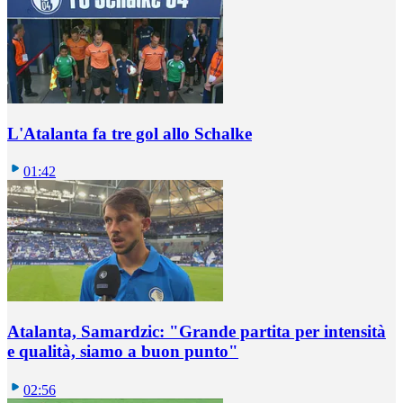
L'Atalanta fa tre gol allo Schalke
01:42
Atalanta, Samardzic: "Grande partita per intensità
e qualità, siamo a buon punto"
02:56