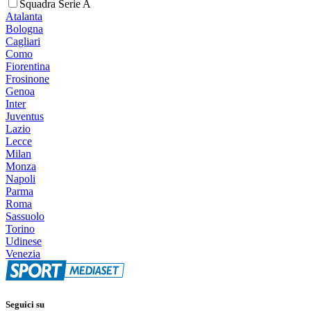
Squadra Serie A
Atalanta
Bologna
Cagliari
Como
Fiorentina
Frosinone
Genoa
Inter
Juventus
Lazio
Lecce
Milan
Monza
Napoli
Parma
Roma
Sassuolo
Torino
Udinese
Venezia
Seguici su