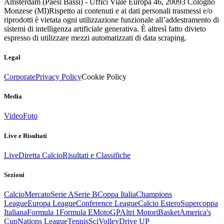
Amsterdam (Paesi Bassi) - Uffici Viale Europa 46, 20093 Cologno
Monzese (MI)
Rispetto ai contenuti e ai dati personali trasmessi e/o
riprodotti è vietata ogni utilizzazione funzionale all’addestramento di
sistemi di intelligenza artificiale generativa. È altresì fatto divieto
espresso di utilizzare mezzi automatizzati di data scraping.
Legal
Corporate
Privacy Policy
Cookie Policy
Media
Video
Foto
Live e Risultati
Live
Diretta Calcio
Risultati e Classifiche
Sezioni
Calcio
Mercato
Serie A
Serie B
Coppa Italia
Champions
League
Europa League
Conference League
Calcio Estero
Supercoppa
Italiana
Formula 1
Formula E
MotoGP
Altri Motori
Basket
America's
Cup
Nations League
Tennis
Sci
Volley
Drive UP