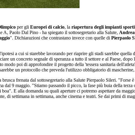
Olimpico
per gli
Europei di calcio
, la
riapertura degli impianti sporti
e A, Paolo Dal Pino - ha spiegato il sottosegretario alla Salute,
Andrea
maggio
". Dichiarazioni che contrastano invece con quelle di
Pierpaolo Si
potesi a cui si starebbe lavorando per riaprire gli stadi sarebbe quella 
iare un concreto segnale di speranza a tutto il settore e al Paese, dopo l
odo poi di approfondire il progetto della 'tessera sanitaria dell'atleta'
 sarebbe un protocollo che preveda l'utilizzo obbligatorio di mascherine, i
 brusca frenata dal sottosegretario alla Salute Pierpaolo Sileri. "Forse è 
al 9 maggio. "Stiamo passando il picco, la fase più buia della terza on
o di boa". E alla domanda su quali aperture ci potremo aspettare da magg
almente, di settimana in settimana, anche cinema e teatri. Se dai primi 