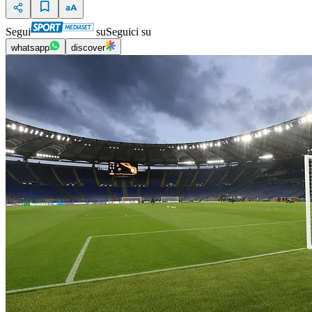
Segui
su
Seguici su
whatsapp
discover