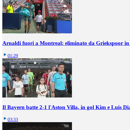
Arnaldi fuori a Montreal: eliminato da Griekspoor i
01:29
Il Bayern batte 2-1 l'Aston Villa, in gol Kim e Luis Di
03:33