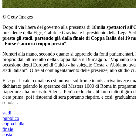
© Getty Images
Dopo il via libera del governo alla presenza di
18mila spettatori all'
presidente della Figc, Gabriele Gravina, e il presidente della Lega Seri
presto gli stadi, partendo già dalla finale di Coppa Italia del 19 
"
Forse è ancora troppo presto
".
Numeri alla mano, secondo quanto si apprende da fonti parlamentari, l'i
proprio dall'ultimo atto della Coppa Italia il 19 maggio. "Vogliamo lanc
occasione degli Europei di Calcio - ha spiegato Costa -. Abbiamo avuto m
stadi italiani". Oltre al contingentamento delle presenze, allo studio ci
E se per il calcio qualcosa si muove, sul fronte tennis arriva invece una
dichiarato gelando le speranze del Masters 1000 di Roma in programma d
riaperture - ha precisato Sileri -. Però credo che abbiamo fatto il gir
c'era prima, poi i ristoranti di sera potranno riaprire, e così, gradu
scuola".
stadi
pubblico
coppa italia
finale
costa