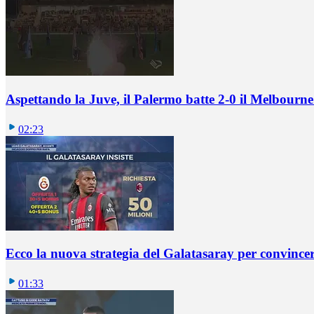
Aspettando la Juve, il Palermo batte 2-0 il Melbourne
02:23
Ecco la nuova strategia del Galatasaray per convincer
01:33