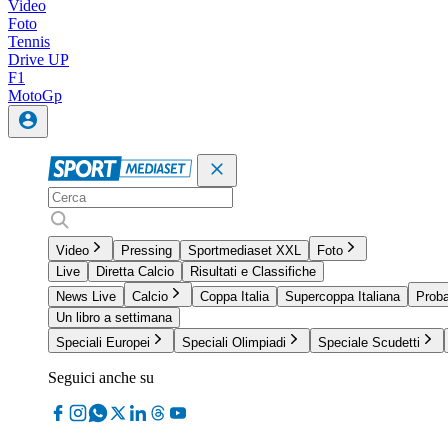
Video
Foto
Tennis
Drive UP
F1
MotoGp
Video
Pressing
Sportmediaset XXL
Foto
Live
Diretta Calcio
Risultati e Classifiche
News Live
Calcio
Coppa Italia
Supercoppa Italiana
Proba
Un libro a settimana
Speciali Europei
Speciali Olimpiadi
Speciale Scudetti
Seguici anche su