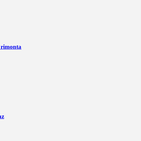
n rimonta
az