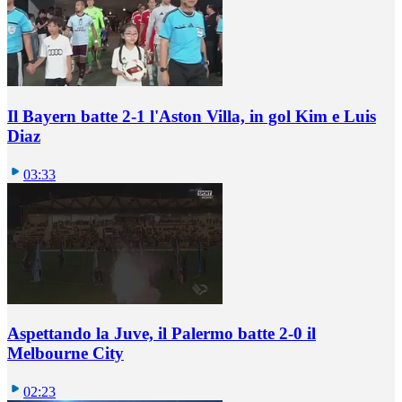
Il Bayern batte 2-1 l'Aston Villa, in gol Kim e Luis
Diaz
03:33
Aspettando la Juve, il Palermo batte 2-0 il
Melbourne City
02:23