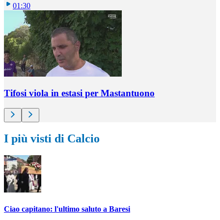
01:30
Tifosi viola in estasi per Mastantuono
I più visti di Calcio
Ciao capitano: l'ultimo saluto a Baresi