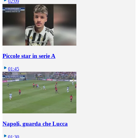
02:09
Piccole star in serie A
01:45
Napoli, guarda che Lucca
01:30