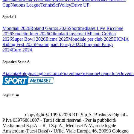
Cup
Nations League
Tennis
Sci
Volley
Drive UP
Speciali
Mondiali 2026
Roland Garros 2026
Sportmediaset Live Riccione
2026
Scudetto Inter 2026
Olimpiadi Invernali Milano Cortina
2026
Super Bowl 2026
Eicma 2025
Mondiale per club 2025
EICMA
Riding Fest 2025
Paralimpiadi Parigi 2024
Olimpiadi Parigi
2024
Euro 2024
Squadra Serie A
Atalanta
Bologna
Cagliari
Como
Fiorentina
Frosinone
Genoa
Inter
Juvent
Seguici su
Copyright © 1999-
2026
RTI S.p.A. Business Digital -
P.Iva 03976881007 - Tutti i diritti riservati - Per la pubblicità
Mediamond S.p.A. - RTI S.p.A., Mediaset N.V., sede legale
Amsterdam (Paesi Bassi) - Uffici Viale Europa 46, 20093 Cologno