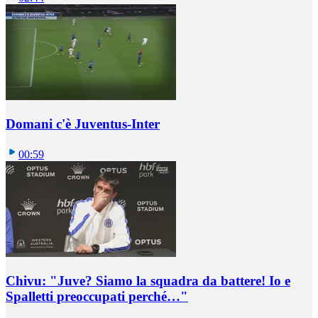
Domani c'è Juventus-Inter
00:59
Chivu: "Juve? Siamo la squadra da battere! Io e
Spalletti preoccupati perché…"