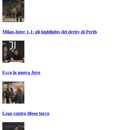
Milan-Inter 1-1: gli highlights del derby di Perth
Ecco la nuova Juve
Leao contro tifoso turco