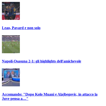
Leao, Pavard e non solo
Napoli-Osasuna 2-1: gli highlights dell'amichevole
Accomando: "Dopo Kolo Muani e Alajbegovic, in attacco la
Juve pensa a…"