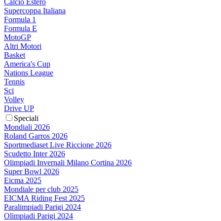
Calcio Estero
Supercoppa Italiana
Formula 1
Formula E
MotoGP
Altri Motori
Basket
America's Cup
Nations League
Tennis
Sci
Volley
Drive UP
Speciali
Mondiali 2026
Roland Garros 2026
Sportmediaset Live Riccione 2026
Scudetto Inter 2026
Olimpiadi Invernali Milano Cortina 2026
Super Bowl 2026
Eicma 2025
Mondiale per club 2025
EICMA Riding Fest 2025
Paralimpiadi Parigi 2024
Olimpiadi Parigi 2024