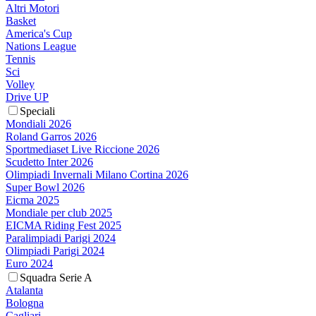
Altri Motori
Basket
America's Cup
Nations League
Tennis
Sci
Volley
Drive UP
Speciali
Mondiali 2026
Roland Garros 2026
Sportmediaset Live Riccione 2026
Scudetto Inter 2026
Olimpiadi Invernali Milano Cortina 2026
Super Bowl 2026
Eicma 2025
Mondiale per club 2025
EICMA Riding Fest 2025
Paralimpiadi Parigi 2024
Olimpiadi Parigi 2024
Euro 2024
Squadra Serie A
Atalanta
Bologna
Cagliari