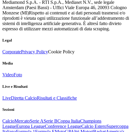
Mediamond S.p.A. - RTI S.p.A., Mediaset N.V., sede legale
Amsterdam (Paesi Bassi) - Uffici Viale Europa 46, 20093 Cologno
Monzese (MI)
Rispetto ai contenuti e ai dati personali trasmessi e/o
riprodotti è vietata ogni utilizzazione funzionale all’addestramento di
sistemi di intelligenza artificiale generativa. È altresì fatto divieto
espresso di utilizzare mezzi automatizzati di data scraping.
Legal
Corporate
Privacy Policy
Cookie Policy
Media
Video
Foto
Live e Risultati
Live
Diretta Calcio
Risultati e Classifiche
Sezioni
Calcio
Mercato
Serie A
Serie B
Coppa Italia
Champions
League
Europa League
Conference League
Calcio Estero
Supercoppa
Italiana
Formula 1
Formula E
MotoGP
Altri Motori
Basket
America's