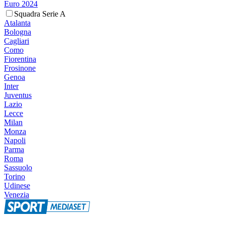
Euro 2024
Squadra Serie A
Atalanta
Bologna
Cagliari
Como
Fiorentina
Frosinone
Genoa
Inter
Juventus
Lazio
Lecce
Milan
Monza
Napoli
Parma
Roma
Sassuolo
Torino
Udinese
Venezia