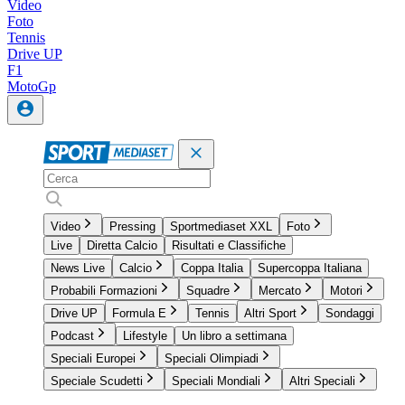
Video
Foto
Tennis
Drive UP
F1
MotoGp
Video
Pressing
Sportmediaset XXL
Foto
Live
Diretta Calcio
Risultati e Classifiche
News Live
Calcio
Coppa Italia
Supercoppa Italiana
Probabili Formazioni
Squadre
Mercato
Motori
Drive UP
Formula E
Tennis
Altri Sport
Sondaggi
Podcast
Lifestyle
Un libro a settimana
Speciali Europei
Speciali Olimpiadi
Speciale Scudetti
Speciali Mondiali
Altri Speciali