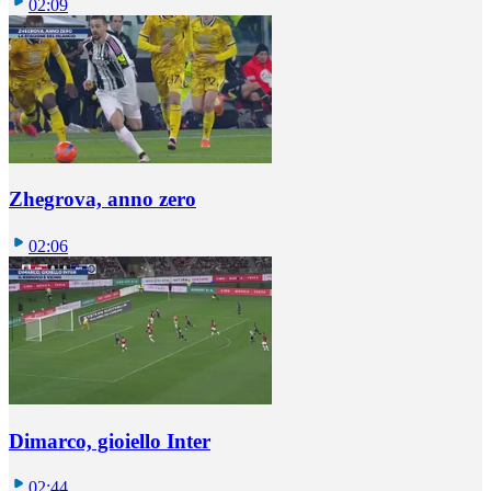
02:09
Zhegrova, anno zero
02:06
Dimarco, gioiello Inter
02:44