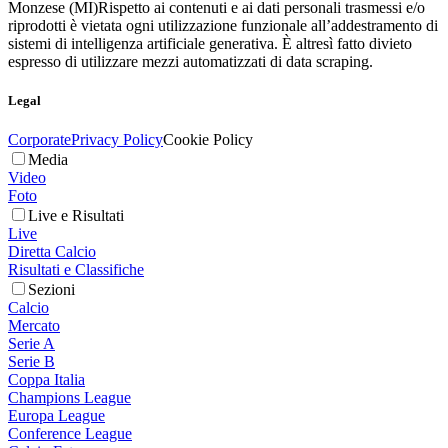
Monzese (MI)
Rispetto ai contenuti e ai dati personali trasmessi e/o
riprodotti è vietata ogni utilizzazione funzionale all’addestramento di
sistemi di intelligenza artificiale generativa. È altresì fatto divieto
espresso di utilizzare mezzi automatizzati di data scraping.
Legal
Corporate
Privacy Policy
Cookie Policy
Media
Video
Foto
Live e Risultati
Live
Diretta Calcio
Risultati e Classifiche
Sezioni
Calcio
Mercato
Serie A
Serie B
Coppa Italia
Champions League
Europa League
Conference League