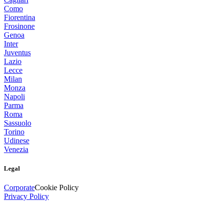
Como
Fiorentina
Frosinone
Genoa
Inter
Juventus
Lazio
Lecce
Milan
Monza
Napoli
Parma
Roma
Sassuolo
Torino
Udinese
Venezia
Legal
Corporate
Cookie Policy
Privacy Policy