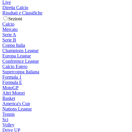
Live
Diretta Calcio
Risultati e Classifiche
Sezioni
Calcio
Mercato
Serie A
Serie B
Coppa Italia
Champions League
Europa League
Conference League
Calcio Estero
Supercoppa Italiana
Formula 1
Formula E
MotoGP
Altri Motori
Basket
America's Cup
Nations League
Tennis
Sci
Volley
Drive UP