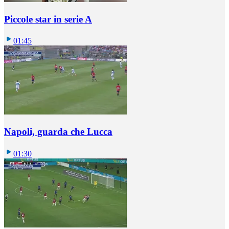
Piccole star in serie A
01:45
Napoli, guarda che Lucca
01:30