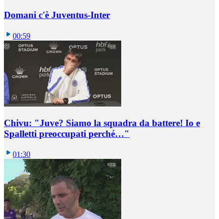
Domani c'è Juventus-Inter
00:59
Chivu: "Juve? Siamo la squadra da battere! Io e
Spalletti preoccupati perché…"
01:30