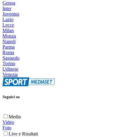
Genoa
Inter
Juventus
Lazio
Lecce
Milan
Monza
Napoli
Parma
Roma
Sassuolo
Torino
Udinese
Venezia
Seguici su
Media
Video
Foto
Live e Risultati