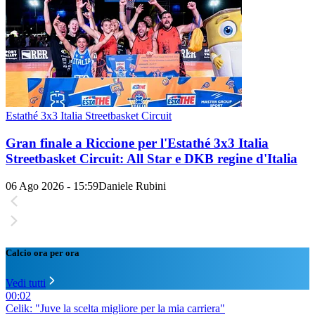
Estathé 3x3 Italia Streetbasket Circuit
Gran finale a Riccione per l'Estathé 3x3 Italia
Streetbasket Circuit: All Star e DKB regine d'Italia
06 Ago 2026 - 15:59
Daniele Rubini
Calcio ora per ora
Vedi tutti
00:02
Celik: "Juve la scelta migliore per la mia carriera"