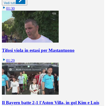
Vedi tutti
01:30
Tifosi viola in estasi per Mastantuono
01:29
Il Bayern batte 2-1 l'Aston Villa, in gol Kim e Luis