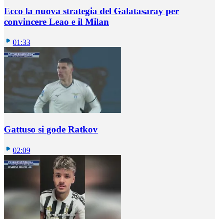
Ecco la nuova strategia del Galatasaray per
convincere Leao e il Milan
01:33
Gattuso si gode Ratkov
02:09