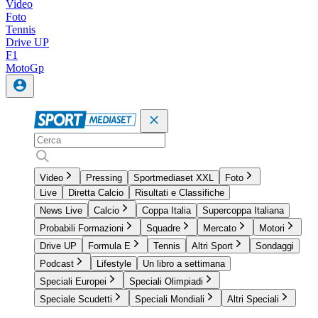
Video
Foto
Tennis
Drive UP
F1
MotoGp
Video
Pressing
Sportmediaset XXL
Foto
Live
Diretta Calcio
Risultati e Classifiche
News Live
Calcio
Coppa Italia
Supercoppa Italiana
Probabili Formazioni
Squadre
Mercato
Motori
Drive UP
Formula E
Tennis
Altri Sport
Sondaggi
Podcast
Lifestyle
Un libro a settimana
Speciali Europei
Speciali Olimpiadi
Speciale Scudetti
Speciali Mondiali
Altri Speciali