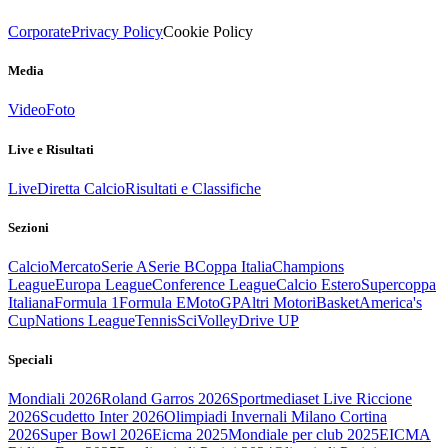
Corporate
Privacy Policy
Cookie Policy
Media
Video
Foto
Live e Risultati
Live
Diretta Calcio
Risultati e Classifiche
Sezioni
Calcio
Mercato
Serie A
Serie B
Coppa Italia
Champions
League
Europa League
Conference League
Calcio Estero
Supercoppa
Italiana
Formula 1
Formula E
MotoGP
Altri Motori
Basket
America's
Cup
Nations League
Tennis
Sci
Volley
Drive UP
Speciali
Mondiali 2026
Roland Garros 2026
Sportmediaset Live Riccione
2026
Scudetto Inter 2026
Olimpiadi Invernali Milano Cortina
2026
Super Bowl 2026
Eicma 2025
Mondiale per club 2025
EICMA