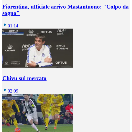
Fiorentina, ufficiale arrivo Mastantuono: "Colpo da
sogno"
01:14
Chivu sul mercato
02:09