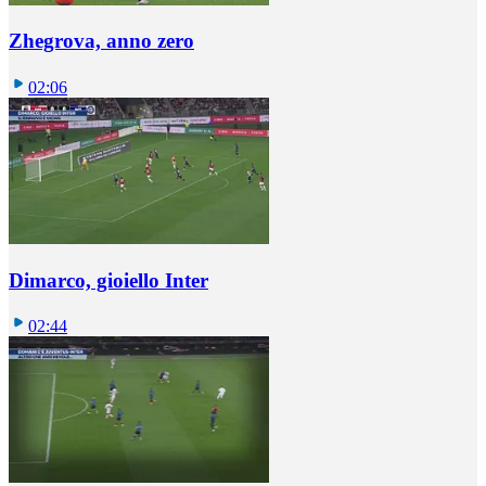
Zhegrova, anno zero
02:06
Dimarco, gioiello Inter
02:44