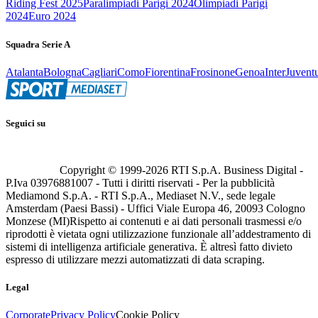
Riding Fest 2025
Paralimpiadi Parigi 2024
Olimpiadi Parigi
2024
Euro 2024
Squadra Serie A
Atalanta
Bologna
Cagliari
Como
Fiorentina
Frosinone
Genoa
Inter
Juvent
Seguici su
Copyright © 1999-
2026
RTI S.p.A. Business Digital -
P.Iva 03976881007 - Tutti i diritti riservati - Per la pubblicità
Mediamond S.p.A. - RTI S.p.A., Mediaset N.V., sede legale
Amsterdam (Paesi Bassi) - Uffici Viale Europa 46, 20093 Cologno
Monzese (MI)
Rispetto ai contenuti e ai dati personali trasmessi e/o
riprodotti è vietata ogni utilizzazione funzionale all’addestramento di
sistemi di intelligenza artificiale generativa. È altresì fatto divieto
espresso di utilizzare mezzi automatizzati di data scraping.
Legal
Corporate
Privacy Policy
Cookie Policy