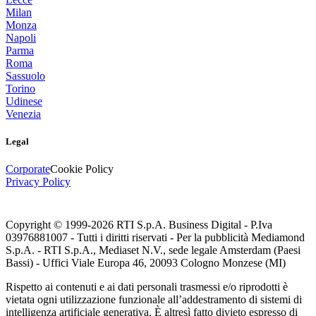
Milan
Monza
Napoli
Parma
Roma
Sassuolo
Torino
Udinese
Venezia
Legal
Corporate
Cookie Policy
Privacy Policy
Copyright © 1999-
2026
RTI S.p.A. Business Digital - P.Iva
03976881007 - Tutti i diritti riservati - Per la pubblicità Mediamond
S.p.A. - RTI S.p.A., Mediaset N.V., sede legale Amsterdam (Paesi
Bassi) - Uffici Viale Europa 46, 20093 Cologno Monzese (MI)
Rispetto ai contenuti e ai dati personali trasmessi e/o riprodotti è
vietata ogni utilizzazione funzionale all’addestramento di sistemi di
intelligenza artificiale generativa. È altresì fatto divieto espresso di