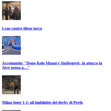
Leao contro tifoso turco
Accomando: "Dopo Kolo Muani e Alajbegovic, in attacco la
Juve pensa a…"
Milan-Inter 1-1: gli highlights del derby di Perth