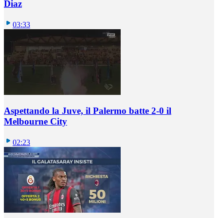
Diaz
03:33
Aspettando la Juve, il Palermo batte 2-0 il
Melbourne City
02:23