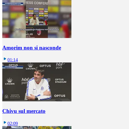
Amorim non si nasconde
01:14
Chivu sul mercato
02:09