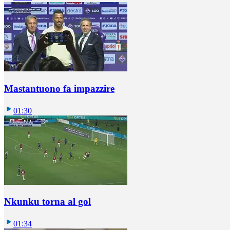
Mastantuono fa impazzire
01:30
Nkunku torna al gol
01:34