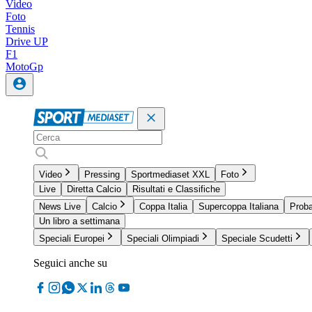
Video
Foto
Tennis
Drive UP
F1
MotoGp
Video
Pressing
Sportmediaset XXL
Foto
Live
Diretta Calcio
Risultati e Classifiche
News Live
Calcio
Coppa Italia
Supercoppa Italiana
Proba
Un libro a settimana
Speciali Europei
Speciali Olimpiadi
Speciale Scudetti
Seguici anche su