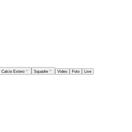
Calcio Estero
Squadre
Video
Foto
Live