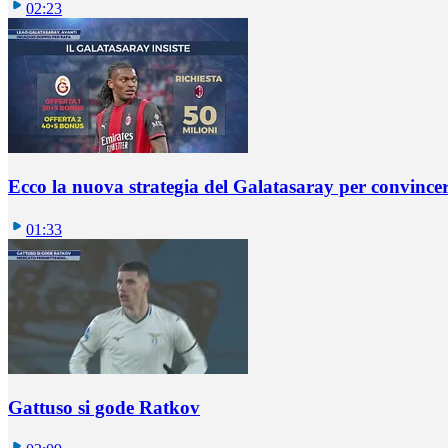
02:23
Ecco la nuova strategia del Galatasaray per convincer
01:33
Gattuso si gode Ratkov