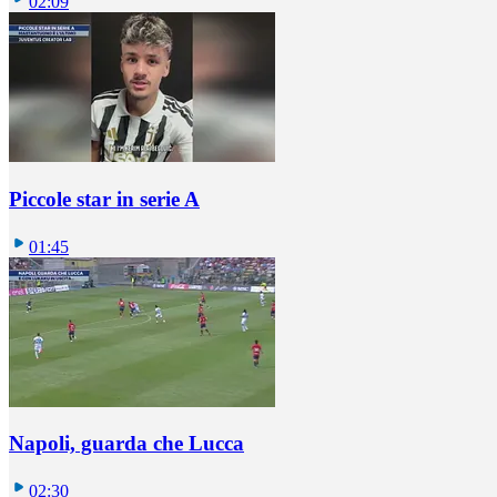
02:09
Piccole star in serie A
01:45
Napoli, guarda che Lucca
02:30