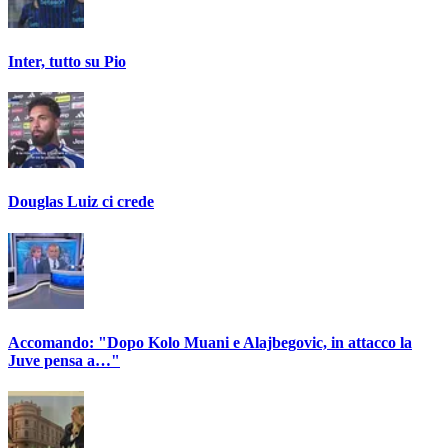
Inter, tutto su Pio
Douglas Luiz ci crede
Accomando: "Dopo Kolo Muani e Alajbegovic, in attacco la
Juve pensa a…"