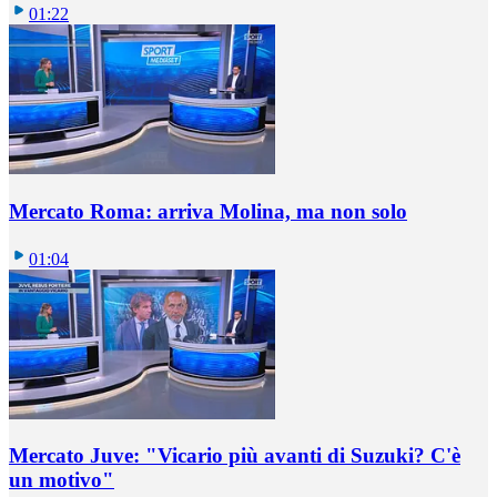
01:22
Mercato Roma: arriva Molina, ma non solo
01:04
Mercato Juve: "Vicario più avanti di Suzuki? C'è
un motivo"