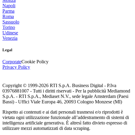
Monza
Napoli
Parma
Roma
Sassuolo
Torino
Udinese
Venezia
Legal
Corporate
Cookie Policy
Privacy Policy
Copyright © 1999-
2026
RTI S.p.A. Business Digital - P.Iva
03976881007 - Tutti i diritti riservati - Per la pubblicità Mediamond
S.p.A. - RTI S.p.A., Mediaset N.V., sede legale Amsterdam (Paesi
Bassi) - Uffici Viale Europa 46, 20093 Cologno Monzese (MI)
Rispetto ai contenuti e ai dati personali trasmessi e/o riprodotti è
vietata ogni utilizzazione funzionale all’addestramento di sistemi di
intelligenza artificiale generativa. È altresì fatto divieto espresso di
utilizzare mezzi automatizzati di data scraping.