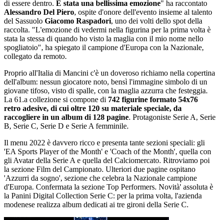
di essere dentro.
È stata una bellissima emozione
" ha raccontato
Alessandro Del Piero
, ospite d'onore dell'evento insieme al talento
del Sassuolo
Giacomo Raspadori
, uno dei volti dello spot della
raccolta. "L'emozione di vedermi nella figurina per la prima volta è
stata la stessa di quando ho visto la maglia con il mio nome nello
spogliatoio", ha spiegato il campione d'Europa con la Nazionale,
collegato da remoto.
Proprio all'Italia di Mancini c'è un doveroso richiamo nella copertina
dell'album: nessun giocatore noto, bensì l'immagine simbolo di un
giovane tifoso, visto di spalle, con la maglia azzurra che festeggia.
La 61.a collezione si compone di
742 figurine formato 54x76
retro adesive, di cui oltre 120 su materiale speciale, da
raccogliere in un album di 128 pagine
. Protagoniste Serie A, Serie
B, Serie C, Serie D e Serie A femminile.
Il menu 2022 è davvero ricco e presenta tante sezioni speciali: gli
'EA Sports Player of the Month' e 'Coach of the Month', quella con
gli Avatar della Serie A e quella del Calciomercato. Ritroviamo poi
la sezione Film del Campionato. Ulteriori due pagine ospitano
'Azzurri da sogno', sezione che celebra la Nazionale campione
d'Europa. Confermata la sezione Top Performers. Novità' assoluta è
la Panini Digital Collection Serie C: per la prima volta, l'azienda
modenese realizza album dedicati ai tre gironi della Serie C.