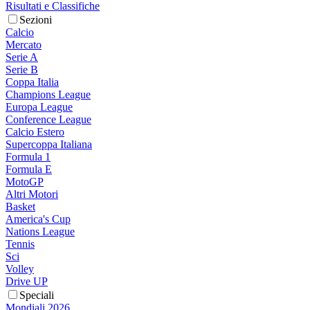
Risultati e Classifiche
Sezioni
Calcio
Mercato
Serie A
Serie B
Coppa Italia
Champions League
Europa League
Conference League
Calcio Estero
Supercoppa Italiana
Formula 1
Formula E
MotoGP
Altri Motori
Basket
America's Cup
Nations League
Tennis
Sci
Volley
Drive UP
Speciali
Mondiali 2026