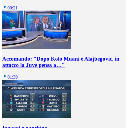
00:21
Accomando: "Dopo Kolo Muani e Alajbegovic, in
attacco la Juve pensa a…"
01:39
Ingaggi e panchine