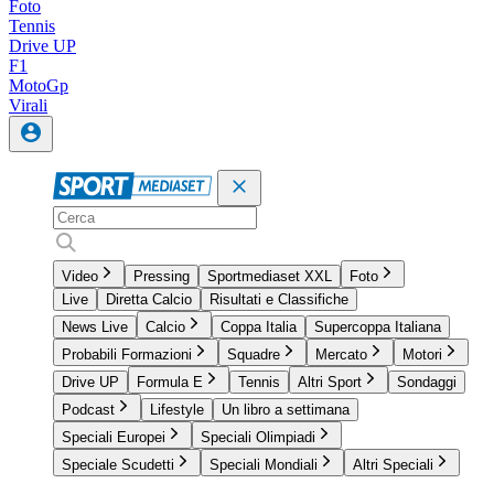
Foto
Tennis
Drive UP
F1
MotoGp
Virali
Video
Pressing
Sportmediaset XXL
Foto
Live
Diretta Calcio
Risultati e Classifiche
News Live
Calcio
Coppa Italia
Supercoppa Italiana
Probabili Formazioni
Squadre
Mercato
Motori
Drive UP
Formula E
Tennis
Altri Sport
Sondaggi
Podcast
Lifestyle
Un libro a settimana
Speciali Europei
Speciali Olimpiadi
Speciale Scudetti
Speciali Mondiali
Altri Speciali