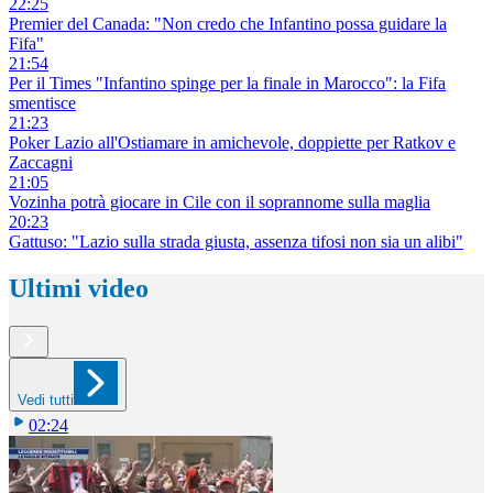
22:25
Premier del Canada: "Non credo che Infantino possa guidare la
Fifa"
21:54
Per il Times "Infantino spinge per la finale in Marocco": la Fifa
smentisce
21:23
Poker Lazio all'Ostiamare in amichevole, doppiette per Ratkov e
Zaccagni
21:05
Vozinha potrà giocare in Cile con il soprannome sulla maglia
20:23
Gattuso: "Lazio sulla strada giusta, assenza tifosi non sia un alibi"
Ultimi video
Vedi tutti
02:24