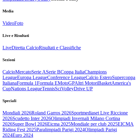
Media
Video
Foto
Live e Risultati
Live
Diretta Calcio
Risultati e Classifiche
Sezioni
Calcio
Mercato
Serie A
Serie B
Coppa Italia
Champions
League
Europa League
Conference League
Calcio Estero
Supercoppa
Italiana
Formula 1
Formula E
MotoGP
Altri Motori
Basket
America's
Cup
Nations League
Tennis
Sci
Volley
Drive UP
Speciali
Mondiali 2026
Roland Garros 2026
Sportmediaset Live Riccione
2026
Scudetto Inter 2026
Olimpiadi Invernali Milano Cortina
2026
Super Bowl 2026
Eicma 2025
Mondiale per club 2025
EICMA
Riding Fest 2025
Paralimpiadi Parigi 2024
Olimpiadi Parigi
2024
Euro 2024