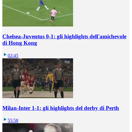
Chelsea-Juventus 0-1: gli highlights dell'amichevole
di Hong Kong
02:45
Milan-Inter 1-1: gli highlights del derby di Perth
55:58