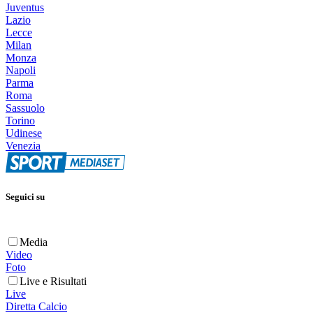
Juventus
Lazio
Lecce
Milan
Monza
Napoli
Parma
Roma
Sassuolo
Torino
Udinese
Venezia
Seguici su
Media
Video
Foto
Live e Risultati
Live
Diretta Calcio