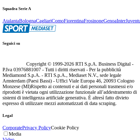
Squadra Serie A
Atalanta
Bologna
Cagliari
Como
Fiorentina
Frosinone
Genoa
Inter
Juvent
Seguici su
Copyright © 1999-
2026
RTI S.p.A. Business Digital -
P.Iva 03976881007 - Tutti i diritti riservati - Per la pubblicità
Mediamond S.p.A. - RTI S.p.A., Mediaset N.V., sede legale
Amsterdam (Paesi Bassi) - Uffici Viale Europa 46, 20093 Cologno
Monzese (MI)
Rispetto ai contenuti e ai dati personali trasmessi e/o
riprodotti è vietata ogni utilizzazione funzionale all’addestramento di
sistemi di intelligenza artificiale generativa. È altresì fatto divieto
espresso di utilizzare mezzi automatizzati di data scraping.
Legal
Corporate
Privacy Policy
Cookie Policy
Media
Video