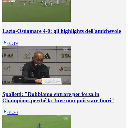
Lazio-Ostiamare 4-0: gli highlights dell'amichevole
01:19
Spalletti: "Dobbiamo entrare per forza in
Champions perché la Juve non può stare fuori"
01:30