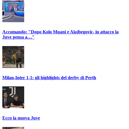
Accomando: "Dopo Kolo Muani e Alajbegovic, in attacco la
Juve pensa a…"
Milan-Inter 1-1: gli highlights del derby di Perth
Ecco la nuova Juve