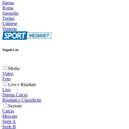
Parma
Roma
Sassuolo
Torino
Udinese
Venezia
Seguici su
Media
Video
Foto
Live e Risultati
Live
Diretta Calcio
Risultati e Classifiche
Sezioni
Calcio
Mercato
Serie A
Serie B