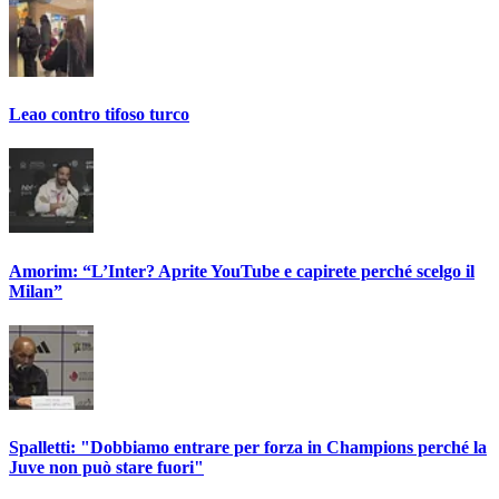
Leao contro tifoso turco
Amorim: “L’Inter? Aprite YouTube e capirete perché scelgo il
Milan”
Spalletti: "Dobbiamo entrare per forza in Champions perché la
Juve non può stare fuori"