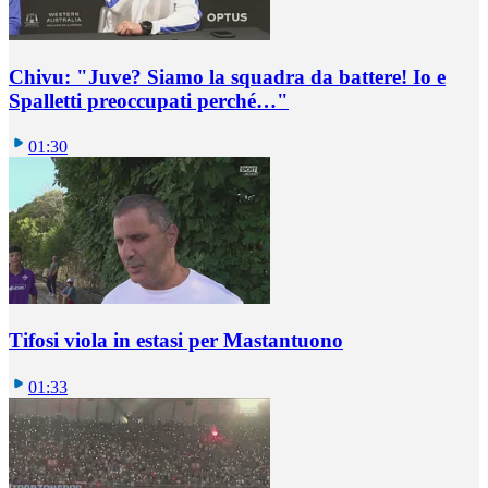
Chivu: "Juve? Siamo la squadra da battere! Io e
Spalletti preoccupati perché…"
01:30
Tifosi viola in estasi per Mastantuono
01:33