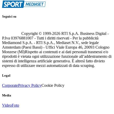
Seguici su
Copyright © 1999-
2026
RTI S.p.A. Business Digital -
P.Iva 03976881007 - Tutti i diritti riservati - Per la pubblicità
Mediamond S.p.A. - RTI S.p.A., Mediaset N.V., sede legale
Amsterdam (Paesi Bassi) - Uffici Viale Europa 46, 20093 Cologno
Monzese (MI)
Rispetto ai contenuti e ai dati personali trasmessi e/o
riprodotti è vietata ogni utilizzazione funzionale all’addestramento di
sistemi di intelligenza artificiale generativa. È altresì fatto divieto
espresso di utilizzare mezzi automatizzati di data scraping.
Legal
Corporate
Privacy Policy
Cookie Policy
Media
Video
Foto