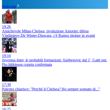
Vedi tutti
19:26
Amichevole Milan-Chelsea, rivoluzione Amorim: difesa
Vladimirov-De Winter-Diawara, c'è Ramos titolare in avanti
19:16
Juventus-Inter, le probabili formazioni: Alajbegovic dal 1', Gatti out.
Pio-Iddrissou coppia confermata
17:39
Palestra chiarisce: "Perché il Chelsea? Ho sempre sognato di..."
16:25