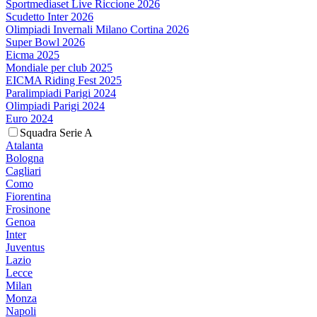
Sportmediaset Live Riccione 2026
Scudetto Inter 2026
Olimpiadi Invernali Milano Cortina 2026
Super Bowl 2026
Eicma 2025
Mondiale per club 2025
EICMA Riding Fest 2025
Paralimpiadi Parigi 2024
Olimpiadi Parigi 2024
Euro 2024
Squadra Serie A
Atalanta
Bologna
Cagliari
Como
Fiorentina
Frosinone
Genoa
Inter
Juventus
Lazio
Lecce
Milan
Monza
Napoli