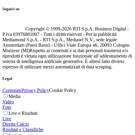
Seguici su
Copyright © 1999-
2026
RTI S.p.A. Business Digital -
P.Iva 03976881007 - Tutti i diritti riservati - Per la pubblicità
Mediamond S.p.A. - RTI S.p.A., Mediaset N.V., sede legale
Amsterdam (Paesi Bassi) - Uffici Viale Europa 46, 20093 Cologno
Monzese (MI)
Rispetto ai contenuti e ai dati personali trasmessi e/o
riprodotti è vietata ogni utilizzazione funzionale all’addestramento di
sistemi di intelligenza artificiale generativa. È altresì fatto divieto
espresso di utilizzare mezzi automatizzati di data scraping.
Legal
Corporate
Privacy Policy
Cookie Policy
Media
Video
Foto
Live e Risultati
Live
Diretta Calcio
Risultati e Classifiche