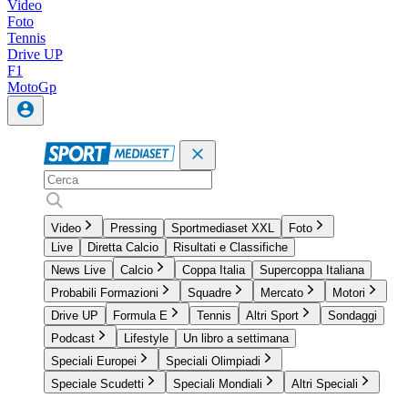
Video
Foto
Tennis
Drive UP
F1
MotoGp
Video
Pressing
Sportmediaset XXL
Foto
Live
Diretta Calcio
Risultati e Classifiche
News Live
Calcio
Coppa Italia
Supercoppa Italiana
Probabili Formazioni
Squadre
Mercato
Motori
Drive UP
Formula E
Tennis
Altri Sport
Sondaggi
Podcast
Lifestyle
Un libro a settimana
Speciali Europei
Speciali Olimpiadi
Speciale Scudetti
Speciali Mondiali
Altri Speciali