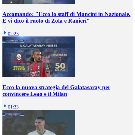
Accomando: "Ecco lo staff di Mancini in Nazionale.
E vi dico il ruolo di Zola e Ranieri"
02:23
Ecco la nuova strategia del Galatasaray per
convincere Leao e il Milan
01:33