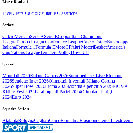
Live e Risultati
Live
Diretta Calcio
Risultati e Classifiche
Sezioni
Calcio
Mercato
Serie A
Serie B
Coppa Italia
Champions
League
Europa League
Conference League
Calcio Estero
Supercoppa
Italiana
Formula 1
Formula E
MotoGP
Altri Motori
Basket
America's
Cup
Nations League
Tennis
Sci
Volley
Drive UP
Speciali
Mondiali 2026
Roland Garros 2026
Sportmediaset Live Riccione
2026
Scudetto Inter 2026
Olimpiadi Invernali Milano Cortina
2026
Super Bowl 2026
Eicma 2025
Mondiale per club 2025
EICMA
Riding Fest 2025
Paralimpiadi Parigi 2024
Olimpiadi Parigi
2024
Euro 2024
Squadra Serie A
Atalanta
Bologna
Cagliari
Como
Fiorentina
Frosinone
Genoa
Inter
Juvent