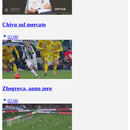
Chivu sul mercato
02:09
Zhegrova, anno zero
02:06