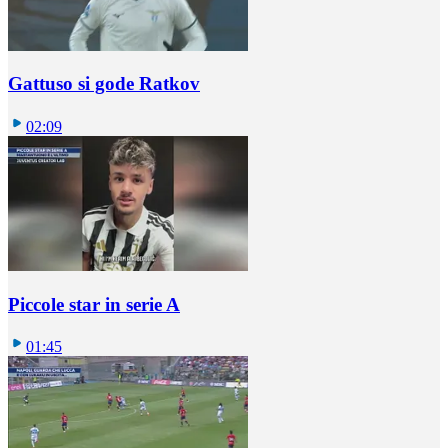
Gattuso si gode Ratkov
02:09
Piccole star in serie A
01:45