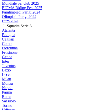
Mondiale per club 2025
EICMA Riding Fest 2025
Paralimpiadi Parigi 2024
Olimpiadi Parigi 2024
Euro 2024
Squadra Serie A
Atalanta
Bologna
Cagliari
Como
Fiorentina
Frosinone
Genoa
Inter
Juventus
Lazio
Lecce
Milan
Monza
Napoli
Parma
Roma
Sassuolo
Torino
Udinese