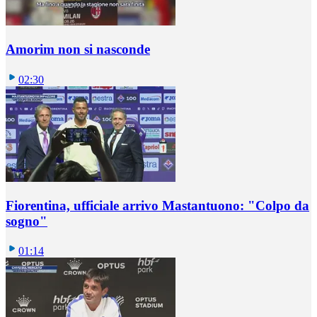
Amorim non si nasconde
02:30
Fiorentina, ufficiale arrivo Mastantuono: "Colpo da
sogno"
01:14