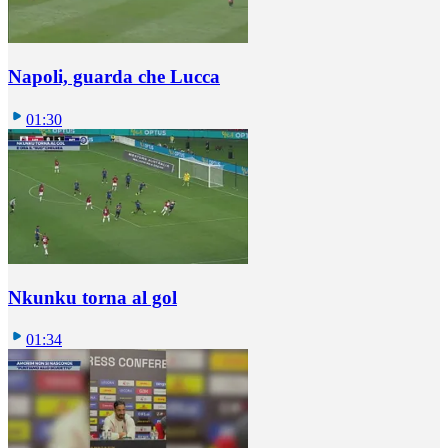
Napoli, guarda che Lucca
01:30
Nkunku torna al gol
01:34