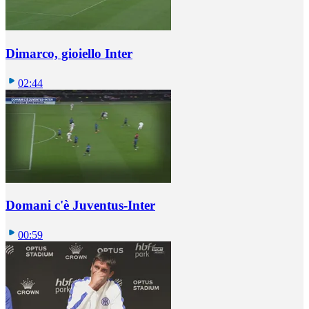
Dimarco, gioiello Inter
02:44
Domani c'è Juventus-Inter
00:59